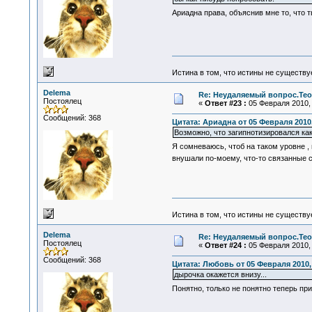
Ариадна права, объяснив мне то, что т
Истина в том, что истины не существ
Delema
Re: Неудаляемый вопрос.Теор
Постоялец
«
Ответ #23 :
05 Февраля 2010, 
Сообщений: 368
Цитата: Ариадна от 05 Февраля 2010,
Возможно, что загипнотизировался как
Я сомневаюсь, чтоб на таком уровне ,
внушали по-моему, что-то связанные с
Истина в том, что истины не существ
Delema
Re: Неудаляемый вопрос.Теор
Постоялец
«
Ответ #24 :
05 Февраля 2010, 
Сообщений: 368
Цитата: Любовь от 05 Февраля 2010, 
дырочка окажется внизу...
Понятно, только не понятно теперь пр