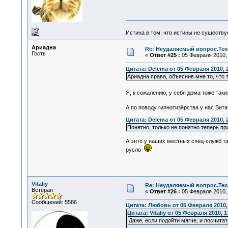
Истина в том, что истины не существ
Ариадна
Re: Неудаляемый вопрос.Теор
Гость
«
Ответ #25 :
05 Февраля 2010, 
Цитата: Delema от 05 Февраля 2010, 
Ариадна права, объяснив мне то, что
Я, к сожалению, у себя дома тоже так
А по поводу гипнотизёрства у нас Вит
Цитата: Delema от 05 Февраля 2010, 
Понятно, только не понятно теперь пр
А энто у наших местных спец-служб так
русло
Vitaliy
Re: Неудаляемый вопрос.Теор
Ветеран
«
Ответ #26 :
05 Февраля 2010, 
Сообщений: 5586
Цитата: Любовь от 05 Февраля 2010, 
Цитата: Vitaliy от 05 Февраля 2010, 1
Даже, если подойти мягче, и посчитат