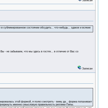
Записан
в сублимированном состоянии обсудить... что-нибудь... эдакое и всякие
 - не забываем, что мы здесь в гостях... в отличие от Вас со
Записан
кировалась этой формой, я полез смотреть - вижу да... форма попахивает
 подчеркнуть именно смысловую правильность реплики Пипы.