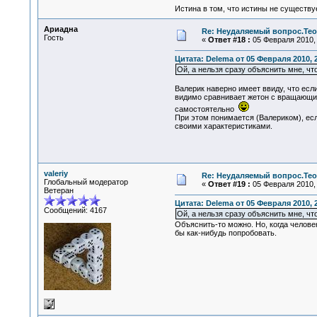
Истина в том, что истины не существ
Ариадна
Re: Неудаляемый вопрос.Теор
Гость
«
Ответ #18 :
05 Февраля 2010, 
Цитата: Delema от 05 Февраля 2010, 
Ой, а нельзя сразу объяснить мне, что
Валерик наверно имеет ввиду, что если
видимо сравнивает жетон с вращающимс
самостоятельно
При этом понимается (Валериком), есл
своими характеристиками.
valeriy
Re: Неудаляемый вопрос.Теор
Глобальный модератор
«
Ответ #19 :
05 Февраля 2010, 
Ветеран
Цитата: Delema от 05 Февраля 2010, 
Сообщений: 4167
Ой, а нельзя сразу объяснить мне, чт
Объяснить-то можно. Но, когда человек
бы как-нибудь попробовать.