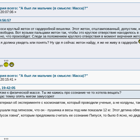
ия всего: "А был ли мальчик (в смысле: Масса)?"
20:07:06 »
9:56:57
 оси круглый жетон от гардеробной вешелки. Этот жетон, отштампованный, допустим, из
вободна. Вот возьми пальцами жетон так, чтобы это круглое отверствие находилось в 
но, что произойдет. Следи за положением круглого отверствия в момент верчения жето
 я должна увидеть или понять? Ну где я сейчас жетон найду, я же не живу в гардеробе
ует
ия всего: "А был ли мальчик (в смысле: Масса)?"
20:15:41 »
 19:42:05
язке к физической массе. Ты же кажись про сознание че то хотела вещать?
щас темку опять мигом замусорют
атериал об эксперименте с космонавтом, который проводили ученые, а не колдуны, так 
нушали под гипнозом, что он - пушинка и весы под ним показали 12 кг. Этот детина об
"Кусок говна", которым предложила считать ее сознание Пипуся, то было б ясно, но дя