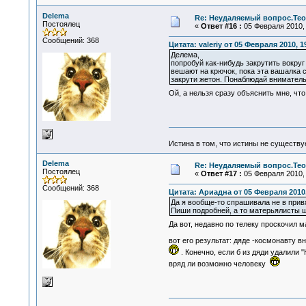
Delema
Re: Неудаляемый вопрос.Теор
Постоялец
«
Ответ #16 :
05 Февраля 2010, 
Сообщений: 368
Цитата: valeriy от 05 Февраля 2010, 1
Делема,
попробуй как-нибудь закрутить вокруг
вешают на крючок, пока эта вашалка с
закрути жетон. Понаблюдай вниматель
Ой, а нельзя сразу объяснить мне, что
Истина в том, что истины не существ
Delema
Re: Неудаляемый вопрос.Теор
Постоялец
«
Ответ #17 :
05 Февраля 2010, 
Сообщений: 368
Цитата: Ариадна от 05 Февраля 2010,
Да я вообще-то спрашивала не в прив
Пиши подробней, а то матерьялисты 
Да вот, недавно по телеку проскочил м
вот его результат: дяде -космонавту в
. Конечно, если б из дяди удалили 
вряд ли возможно человеку