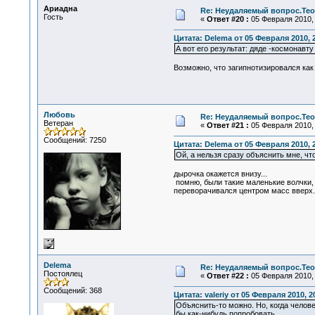
Ариадна
Re: Неудаляемый вопрос.Теор
Гость
«
Ответ #20 :
05 Февраля 2010, 
Цитата: Delema от 05 Февраля 2010, 
А вот его результат: дяде -космонавту
Возможно, что загипнотизировался как 
Любовь
Re: Неудаляемый вопрос.Теор
Ветеран
«
Ответ #21 :
05 Февраля 2010, 
Сообщений: 7250
Цитата: Delema от 05 Февраля 2010, 
Ой, а нельзя сразу объяснить мне, что
дырочка окажется внизу...
помню, были такие маленькие волчки, 
переворачивался центром масс вверх..
Delema
Re: Неудаляемый вопрос.Теор
Постоялец
«
Ответ #22 :
05 Февраля 2010, 
Сообщений: 368
Цитата: valeriy от 05 Февраля 2010, 2
Объяснить-то можно. Но, когда человек
бы как-нибудь попробовать.