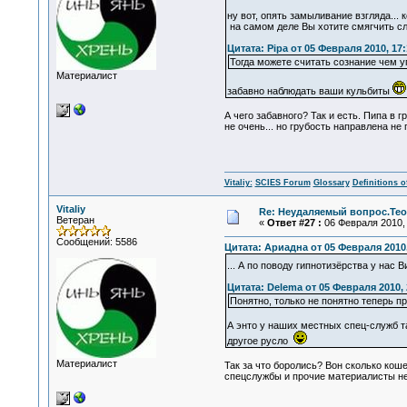
ну вот, опять замыливание взгляда... 
на самом деле Вы хотите смягчить с
Цитата: Pipa от 05 Февраля 2010, 17:
Тогда можете считать сознание чем уг
Материалист
забавно наблюдать ваши кульбиты
А чего забавного? Так и есть. Пипа в
не очень... но грубость направлена н
Vitaliy:
SCIES Forum
Glossary
Definitions o
Vitaliy
Re: Неудаляемый вопрос.Теор
Ветеран
«
Ответ #27 :
06 Февраля 2010, 
Сообщений: 5586
Цитата: Ариадна от 05 Февраля 2010,
... А по поводу гипнотизёрства у нас
Цитата: Delema от 05 Февраля 2010, 
Понятно, только не понятно теперь пр
А энто у наших местных спец-служб та
другое русло
Материалист
Так за что боролись? Вон сколько кош
спецслужбы и прочие материалисты не 