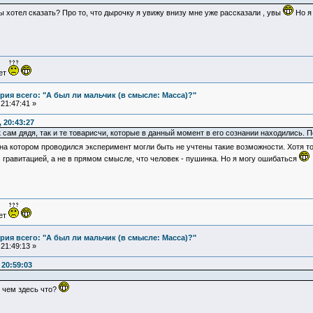
ы хотел сказать? Про то, что дырочку я увижу внизу мне уже рассказали , увы
Но я
ует
ия всего: "А был ли мальчик (в смысле: Масса)?"
21:47:41 »
 20:43:27
 сам дядя, так и те товарисчи, которые в данный момент в его сознании находились. П
 на котором проводился эксперимент могли быть не учтены такие возможности. Хотя то
 гравитацией, а не в прямом смысле, что человек - пушинка. Но я могу ошибаться
ует
ия всего: "А был ли мальчик (в смысле: Масса)?"
21:49:13 »
20:59:03
и чем здесь что?