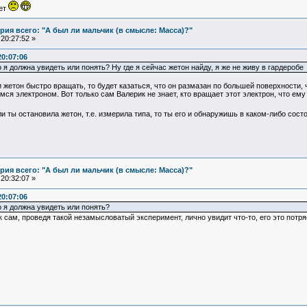
ует
ия всего: "А был ли мальчик (в смысле: Масса)?"
20:27:52 »
20:07:06
 я должна увидеть или понять? Ну где я сейчас жетон найду, я же не живу в гардеробе
 жетон быстро вращать, то будет казаться, что он размазан по большей поверхности, 
я электроном. Вот только сам Валерик не знает, кто вращает этот электрон, что ему 
и ты остановила жетон, т.е. измерила типа, то ты его и обнаружишь в каком-либо сост
ия всего: "А был ли мальчик (в смысле: Масса)?"
20:32:07 »
20:07:06
о я должна увидеть или понять?
 сам, проведя такой незамысловатый эксперимент, лично увидит что-то, его это потряса