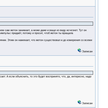
чем сам жетон занимает, а може даже и ваще из виду исчезнет. Тут он
импульс придаёт, потому и просит, чтоб жетон ты вращала
оянии. Этим он намекает, что жетон существовал и до измерения со всеми
Записан
ет. А если объяснить, то это будет воспринято, что, да, интересно, надо
Записан