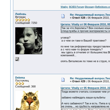
Vitaliy:
SCIES Forum
Glossary
Definitions o
Любовь
Re: Неудаляемый вопрос.Теор
Ветеран
«
Ответ #28 :
06 Февраля 2010, 
Сообщений: 7250
Цитата: Vitaliy от 06 Февраля 2010, 0
Так за что боролись? Вон сколько кош
спецслужбы и прочие материалисты не
уговор?
а о чем он таки в Вашей трактовке?
по мне так реформатору предоставлен
а с чего нам-то форум покидать?
мы здесь в отчилие от большинства ВВП
компанией...
опять Виталюсик по теме не в струю, 
Delema
Re: Неудаляемый вопрос.Теор
Постоялец
«
Ответ #29 :
06 Февраля 2010, 
Сообщений: 368
Цитата: Vitaliy от 05 Февраля 2010, 2
Тогда можете считать сознание чем уг
забавно наблюдать ваши кульбиты
А чего забавного? Так и есть. Пипа в
не очень... но грубость направлена 