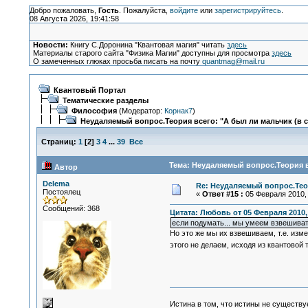
Добро пожаловать,
Гость
. Пожалуйста,
войдите
или
зарегистрируйтесь
.
08 Августа 2026, 19:41:58
Новости:
Книгу С.Доронина "Квантовая магия" читать
здесь
Материалы старого сайта "Физика Магии" доступны для просмотра
здесь
О замеченных глюках просьба писать на почту
quantmag@mail.ru
Квантовый Портал
Тематические разделы
Философия
(Модератор:
Корнак7
)
Неудаляемый вопрос.Теория всего: "А был ли мальчик (в 
Страниц:
1
[
2
]
3
4
...
39
Все
Тема: Неудаляемый вопрос.Теория в
Автор
Delema
Re: Неудаляемый вопрос.Теор
Постоялец
«
Ответ #15 :
05 Февраля 2010, 
Сообщений: 368
Цитата: Любовь от 05 Февраля 2010, 
если подумать... мы умеем взвешиват
Но это же мы их взвешиваем, т.е. изм
этого не делаем, исходя из квантовой 
Истина в том, что истины не существ