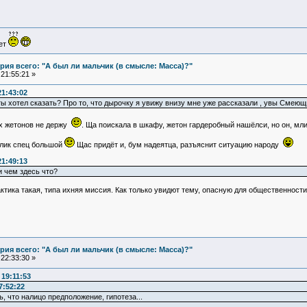
ует
ия всего: "А был ли мальчик (в смысле: Масса)?"
21:55:21 »
21:43:02
 ты хотел сказать? Про то, что дырочку я увижу внизу мне уже рассказали , увы См
их жетонов не держу
. Ща поискала в шкафу, жетон гардеробный нашёлси, но он, мл
алик спец большой
Щас придёт и, бум надеятца, разъяснит ситуацию народу
21:49:13
и чем здесь что?
тика такая, типа ихняя миссия. Как только увидют тему, опасную для общественности,
ия всего: "А был ли мальчик (в смысле: Масса)?"
22:33:30 »
19:11:53
7:52:22
ь, что налицо предположение, гипотеза...