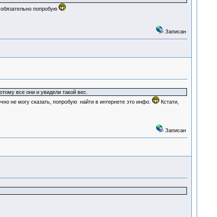
 обязательно попробую
Записан
отому все они и увидели такой вес.
чно не могу сказать, попробую найти в интернете это инфо.
Кстати,
Записан