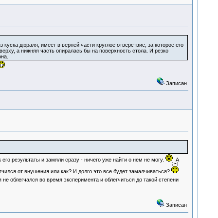
 куска дюраля, имеет в верней части круглое отверствие, за которое его
верху, а нижняя часть опиралась бы на поверхность стола. И резко
на.
Записан
его результаты и замяли сразу - ничего уже найти о нем не могу.
А
легчился от внушения или как? И долго это все будет замалчиваться?
дя не облегчался во время эксперимента и облегчиться до такой степени
Записан