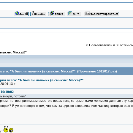
0 Пользователей и 3 Гостей см
смысле: Масса)?"
сего: "А был ли мальчик (в смысле: Масса)?" (Прочитано 1012017 раз)
ия всего: "А был ли мальчик (в смысле: Масса)?"
20:01:13 »
19:19:02
ь вихри, потоки?
еряем, т.е. воспринимаем вместе с весами же, которые сами же имеют для нас эту хар
теории? Я уж не говорю о том, что там за цирк со взвешиванием частиц, которые еще 
ует