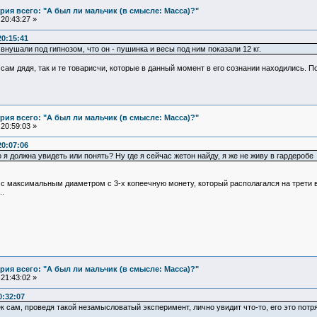
ия всего: "А был ли мальчик (в смысле: Масса)?"
20:43:27 »
20:15:41
 внушали под гипнозом, что он - пушинка и весы под ним показали 12 кг.
сам дядя, так и те товарисчи, которые в данный момент в его сознании находились. По
ия всего: "А был ли мальчик (в смысле: Масса)?"
20:59:03 »
20:07:06
 я должна увидеть или понять? Ну где я сейчас жетон найду, я же не живу в гардеробе
с максимальным диаметром с 3-х копеечную монету, который располагался на трети в
.
ия всего: "А был ли мальчик (в смысле: Масса)?"
21:43:02 »
0:32:07
 сам, проведя такой незамысловатый эксперимент, лично увидит что-то, его это потряс