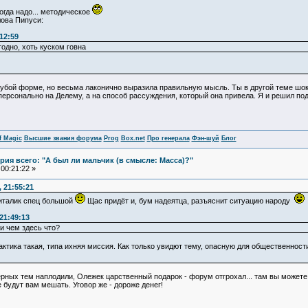
когда надо... методическое
лова Пипуси:
12:59
одно, хоть куском говна
 грубой форме, но весьма лаконично выразила правильную мысль. Ты в другой теме шок
е персонально на Делему, а на способ рассуждения, который она привела. Я и решил 
f Magic
Высшие звания форума
Prog
Box.net
Про генерала
Фэн-шуй
Блог
ия всего: "А был ли мальчик (в смысле: Масса)?"
00:21:22 »
 21:55:21
 Виталик спец большой
Щас придёт и, бум надеятца, разъяснит ситуацию народу
21:49:13
и чем здесь что?
ктика такая, типа ихняя миссия. Как только увидют тему, опасную для общественности
ерных тем наплодили, Олежек царственный подарок - форум отгрохал... там вы можете 
будут вам мешать. Уговор же - дороже денег!