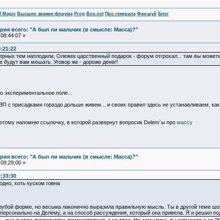
f Magic
Высшие звания форума
Prog
Box.net
Про генерала
Фэн-шуй
Блог
ия всего: "А был ли мальчик (в смысле: Масса)?"
08:44:07 »
0:21:22
ерных тем наплодили, Олежек царственный подарок - форум отгрохал... там вы можете 
 будут вам мешать. Уговор же - дороже денег!
о экспериментальное поле...
 с присадками гораздо дольше живем... и своих правил здесь не устанавливаем, как Вы
потому напомню ссылочку, в которой развернут вопросик Delem`ы про
массу
ия всего: "А был ли мальчик (в смысле: Масса)?"
09:29:00 »
2:33:30
одно, хоть куском говна
 грубой форме, но весьма лаконично выразила правильную мысль. Ты в другой теме шо
не персонально на Делему, а на способ рассуждения, который она привела. Я и решил