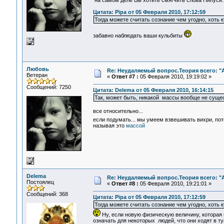
на самом деле Вы хотите смягчить слова Пипуси:
Цитата: Pipa от 05 Февраля 2010, 17:12:59
Тогда можете считать сознание чем угодно, хоть 
забавно наблюдать ваши кульбиты
Любовь
Re: Неудаляемый вопрос.Теория всего: "А
Ветеран
«
Ответ #7 :
05 Февраля 2010, 19:19:02 »
Сообщений: 7250
Цитата: Delema от 05 Февраля 2010, 16:14:15
Так, может быть, никакой массы вообще не суще
все относительно...
если подумать... мы умеем взвешивать вихри, по
называя это
массой
Delema
Re: Неудаляемый вопрос.Теория всего: "А
Постоялец
«
Ответ #8 :
05 Февраля 2010, 19:21:01 »
Сообщений: 368
Цитата: Pipa от 05 Февраля 2010, 17:12:59
Тогда можете считать сознание чем угодно, хоть 
Ну, если новую физическую величину, которая п
означать для некоторых людей, что они ходят в ту