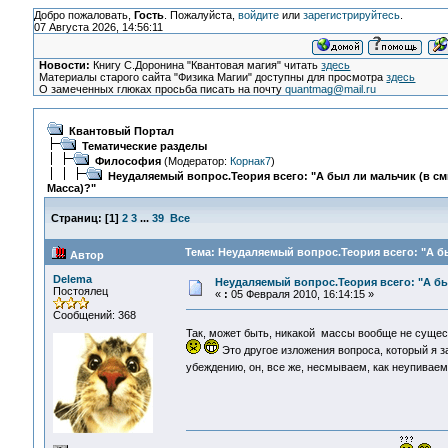
Добро пожаловать,
Гость
. Пожалуйста,
войдите
или
зарегистрируйтесь
.
07 Августа 2026, 14:56:11
Новости:
Книгу С.Доронина "Квантовая магия" читать
здесь
Материалы старого сайта "Физика Магии" доступны для просмотра
здесь
О замеченных глюках просьба писать на почту
quantmag@mail.ru
Квантовый Портал
Тематические разделы
Философия
(Модератор:
Корнак7
)
Неудаляемый вопрос.Теория всего: "А был ли мальчик (в с
Масса)?"
Страниц:
[
1
]
2
3
...
39
Все
Тема: Неудаляемый вопрос.Теория всего: "А бы
Автор
Delema
Неудаляемый вопрос.Теория всего: "А бы
Постоялец
«
:
05 Февраля 2010, 16:14:15 »
Сообщений: 368
Так, может быть, никакой массы вообще не суще
Это другое изложения вопроса, который я за
убеждению, он, все же, несмываем, как неупивае