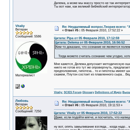
Дилема, а може мы массу просто не так интерпрет
Ты вот нам, как великий библейский интерпретатор
Vitaliy
Re: Неудаляемый вопрос.Теория всего: "А
Ветеран
«
Ответ #5 :
05 Февраля 2010, 17:52:22 »
Сообщений: 5586
Цитата: Pipa от 05 Февраля 2010, 17:12:59
Цитата: Delema от 05 Февраля 2010, 16:56:52
Кем-то доказано, что сознание не является поле
Тогда можете считать сознание чем угодно, хот
Мне кажется, Делема допускает методическую ошиб
никто не готов его тут же опровергнуть, предлагае
предположение, гипотеза... то и гипотезы имеют 
скажем, Плутон состоит из плавленного сыра... Вед
Материалист
Vitaliy:
SCIES Forum
Glossary
Definitions of Magic
Высш
Любовь
Re: Неудаляемый вопрос.Теория всего: "А
Ветеран
«
Ответ #6 :
05 Февраля 2010, 19:11:53 »
Сообщений: 7250
Цитата: Vitaliy от 05 Февраля 2010, 17:52:22
Даже, если подойти мягче, и посчитать, что налиц
ну вот, опять замыливание взгляда... когда надо..