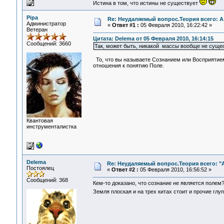
Истина в том, что истины не существует
Pipa
Re: Неудаляемый вопрос.Теория всего: А
Администратор
«
Ответ #1 :
05 Февраля 2010, 16:22:42 »
Ветеран
Цитата: Delema от 05 Февраля 2010, 16:14:15
Сообщений: 3660
Так, может быть, никакой массы вообще не сущес
То, что вы называете Сознанием или Восприятием,
отношения к понятию Поле.
Квантовая
инструменталистка
Delema
Re: Неудаляемый вопрос.Теория всего: "А
Постоялец
«
Ответ #2 :
05 Февраля 2010, 16:56:52 »
Сообщений: 368
Кем-то доказано, что сознание не является полем
Земля плоская и на трех китах стоит и прочие гл