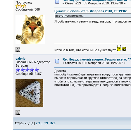
Постоялец
«
Ответ #13 :
05 Февраля 2010, 19:49:38 »
Сообщений: 368
Цитата: Любовь от 05 Февраля 2010, 19:19:02
все относительно...
Я собственно, к этому и веду, говоря, что массы 
Истина в том, что истины не существует
valeriy
Re: Неудаляемый вопрос.Теория всего: "А
Глобальный модератор
«
Ответ #14 :
05 Февраля 2010, 19:56:57 »
Ветеран
Делема,
Сообщений: 4167
попробуй как-нибудь закрутить вокруг оси круглый
имеет в верней части круглое отверствие, за кото
чтобы это круглое отверствие находилось в верху,
внимательно, что произойдет. Следи за положение
Страниц:
[
1
]
2
3
...
39
Все