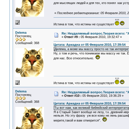
для мыслящих людей и для тех, кто понял как уст
«
Последнее редактирование: 05 Февраля 2010, 2
Истина в том, что истины не существует
Delema
Re: Неудаляемый вопрос.Теория всего: "А
Постоялец
«
Ответ #9 :
05 Февраля 2010, 19:32:47 »
Сообщений: 368
Цитата: Ариадна от 05 Февраля 2010, 17:39:54
Дилема, а може мы массу просто не так интерпрет
Ну, о том и речь, что понимаем мы массу не так. 
для нас. Все относительно.
Истина в том, что истины не существует
Delema
Re: Неудаляемый вопрос.Теория всего: "А
Постоялец
«
Ответ #10 :
05 Февраля 2010, 19:36:29 »
Сообщений: 368
Цитата: Ариадна от 05 Февраля 2010, 17:39:54
Ты вот нам, как великий библейский интерпретато
Я в Старый Завет вообще не лезу, т.к. древний ив
нельзя. Но эту фразу уж все кому не лень расшиф
мерите,такой и вам отмерится".