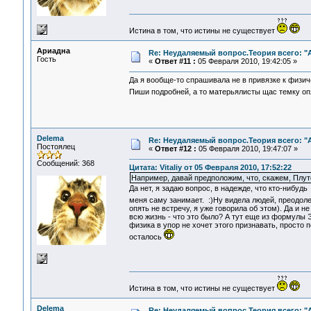
Истина в том, что истины не существует
Ариадна
Re: Неудаляемый вопрос.Теория всего: "А
Гость
«
Ответ #11 :
05 Февраля 2010, 19:42:05 »
Да я вообще-то спрашивала не в привязке к физич
Пиши подробней, а то матерьялисты щас темку о
Delema
Re: Неудаляемый вопрос.Теория всего: "А
Постоялец
«
Ответ #12 :
05 Февраля 2010, 19:47:07 »
Сообщений: 368
Цитата: Vitaliy от 05 Февраля 2010, 17:52:22
Например, давай предположим, что, скажем, Плутон
Да нет, я задаю вопрос, в надежде, что кто-нибудь
меня саму занимает. :)Ну видела людей, преодо
опять не встречу, я уже говорила об этом). Да и 
всю жизнь - что это было? А тут еще из формулы 
физика в упор не хочет этого признавать, просто 
осталось
Истина в том, что истины не существует
Delema
Re: Неудаляемый вопрос.Теория всего: "А