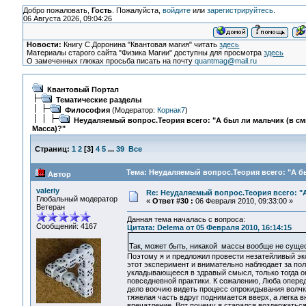
Добро пожаловать,
Гость
. Пожалуйста,
войдите
или
зарегистрируйтесь
.
06 Августа 2026, 09:04:26
Новости:
Книгу С.Доронина "Квантовая магия" читать
здесь
Материалы старого сайта "Физика Магии" доступны для просмотра
здесь
О замеченных глюках просьба писать на почту
quantmag@mail.ru
Квантовый Портал
Тематические разделы
Философия
(Модератор:
Корнак7
)
Неудаляемый вопрос.Теория всего: "А был ли мальчик (в с
Масса)?"
Страниц:
1
2
[
3
]
4
5
...
39
Все
Тема: Неудаляемый вопрос.Теория всего: "А бы
Автор
valeriy
Re: Неудаляемый вопрос.Теория всего: "А
Глобальный модератор
«
Ответ #30 :
06 Февраля 2010, 09:33:00 »
Ветеран
Данная тема началась с вопроса:
Сообщений: 4167
Цитата: Delema от 05 Февраля 2010, 16:14:15
Так, может быть, никакой массы вообще не сущ
Поэтому я и предложил провести незатейливый экс
этот эксперимент и внимательно наблюдает за пол
укладывающееся в здравый смысл, только тогда о
повседневной практики. К сожалению, Люба оперед
дело воочию видеть процесс опрокидывания волчка
тяжелая часть вдруг поднимается вверх, а легка 
впечатление. Вот почему я старался воздержатьс