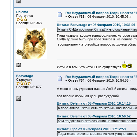
Delema
Re: Неудаляемый вопрос.Теория всего: "А
Постоялец
«
Ответ #33 :
06 Февраля 2010, 10:45:03 »
Сообщений: 368
Цитата: Beaverage от 06 Февраля 2010, 10:31:01
А где у СИДа про поле Хиггса? и что сознание и в
Пипа назвала куском говна сознание, которое сам
СИДа должно быть про поле Хиггса я не поняла, т
восприятием - это вообще вопрос из другой обла
Истина в том, что истины не существует
Beaverage
Re: Неудаляемый вопрос.Теория всего: "А
Старожил
«
Ответ #34 :
06 Февраля 2010, 10:54:55 »
Сообщений: 677
А меня очень удивляет ваша с Любой логика - види
вот вполне логичная цепь рассуждений -
Цитата: Delema от 05 Февраля 2010, 16:14:15
А поле Хиггса - это и есть то, что мы называем 
Цитата: Delema от 05 Февраля 2010, 16:56:52
Кем-то доказано, что сознание не является полем
Цитата: Pipa от 05 Февраля 2010, 17:12:59
Тогда можете считать сознание чем угодно, хоть 