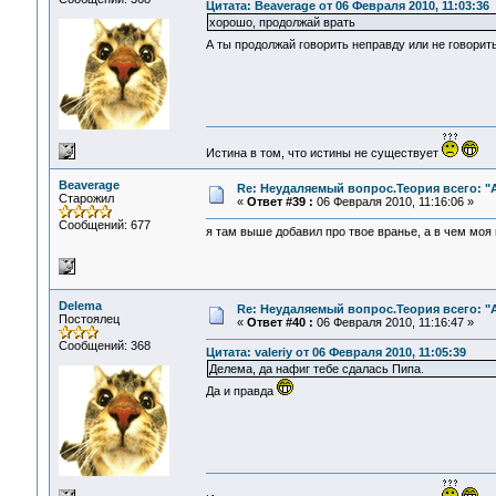
Цитата: Beaverage от 06 Февраля 2010, 11:03:36
хорошо, продолжай врать
А ты продолжай говорить неправду или не говорить
Истина в том, что истины не существует
Beaverage
Re: Неудаляемый вопрос.Теория всего: "А
Старожил
«
Ответ #39 :
06 Февраля 2010, 11:16:06 »
Сообщений: 677
я там выше добавил про твое вранье, а в чем моя
Delema
Re: Неудаляемый вопрос.Теория всего: "А
Постоялец
«
Ответ #40 :
06 Февраля 2010, 11:16:47 »
Сообщений: 368
Цитата: valeriy от 06 Февраля 2010, 11:05:39
Делема, да нафиг тебе сдалась Пипа.
Да и правда