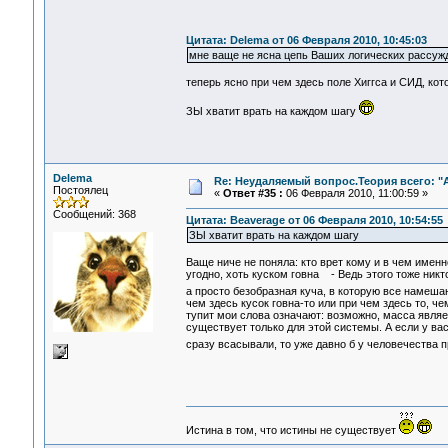
Цитата: Delema от 06 Февраля 2010, 10:45:03
мне ваще не ясна цепь Ваших логических рассуж
теперь ясно при чем здесь поле Хиггса и СИД, ко
ЗЫ хватит врать на каждом шагу
Delema
Re: Неудаляемый вопрос.Теория всего: "А
Постоялец
«
Ответ #35 :
06 Февраля 2010, 11:00:59 »
Сообщений: 368
Цитата: Beaverage от 06 Февраля 2010, 10:54:55
ЗЫ хватит врать на каждом шагу
Ваще ниче не поняла: кто врет кому и в чем имен
угодно, хоть куском говна - Ведь этого тоже никто
а просто безобразная куча, в которую все намеша
чем здесь кусок говна-то или при чем здесь то, че
тупит мои слова означают: возможно, масса явля
существует только для этой системы. А если у вас
сразу всасывали, то уже давно б у человечества 
Истина в том, что истины не существует