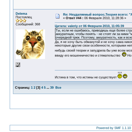
Delema
Re: Неудаляемый вопрос.Теория всего: "А
Постоялец
«
Ответ #44 :
06 Февраля 2010, 11:28:36 »
Сообщений: 368
Цитата: valeriy от 06 Февраля 2010, 11:05:39
Ты, если не ошибаюсь, приводишь еще более стр
аккуратным, чтобы понять - не стоят ли за ними 
очередной трюк. Поэтому, аккуратность, как и вс
Да, я не хочу быть обманутой и не хочу сама ник
некоторые другие свои особенности, которыми неп
нибудь своей теории и запудрила бы уже всем мозг
ввиду его мошенничество и стяжательство
Но 
Истина в том, что истины не существует
Страниц:
1
2
[
3
]
4
5
...
39
Все
Powered by SMF 1.1.10