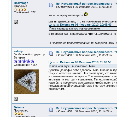
Beaverage
Re: Неудаляемый вопрос.Теория всего: "А
Старожил
«
Ответ #36 :
06 Февраля 2010, 11:03:36 »
Сообщений: 677
хорошо, продолжай врать
раз ты делаешь вид, что не понимаешь о чем речь,
Цитата: Delema от 06 Февраля 2010, 10:45:03
Пипа назвала куском говна сознание
в то время как Пипа сказала, что ты, Делема (а н
«
Последнее редактирование: 06 Февраля 2010, 1
valeriy
Re: Неудаляемый вопрос.Теория всего: "А
Глобальный модератор
«
Ответ #37 :
06 Февраля 2010, 11:05:39 »
Ветеран
Цитата: Delema от 06 Февраля 2010, 11:00:59
Сообщений: 4167
И при чем здесь выражение Пипы
Делема, да нафиг тебе сдалась Пипа. Она не выде
тему, с чего ты и начала. На самом деле, что тако
в физике вызывает вопросы. Я привел пример с п
вызывает и восторг и удивление. Ты, если не ош
надо быть предельно аккуратным, чтобы понять - н
показывая свой очередной трюк. Поэтому, аккуратн
обманутым.
Delema
Re: Неудаляемый вопрос.Теория всего: "А
Постоялец
«
Ответ #38 :
06 Февраля 2010, 11:14:22 »
Сообщений: 368