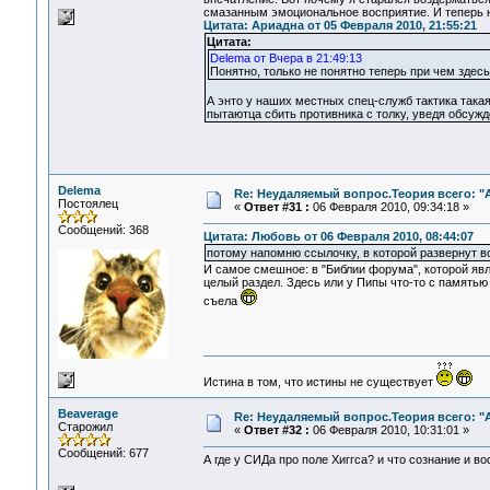
смазанным эмоциональное восприятие. И теперь не
Цитата: Ариадна от 05 Февраля 2010, 21:55:21
Цитата:
Delema от Вчера в 21:49:13
Понятно, только не понятно теперь при чем здесь
А энто у наших местных спец-служб тактика такая
пытаютца сбить противника с толку, уведя обсуж
Delema
Re: Неудаляемый вопрос.Теория всего: "А
Постоялец
«
Ответ #31 :
06 Февраля 2010, 09:34:18 »
Сообщений: 368
Цитата: Любовь от 06 Февраля 2010, 08:44:07
потому напомню ссылочку, в которой развернут в
И самое смешное: в "Библии форума", которой явл
целый раздел. Здесь или у Пипы что-то с памятью 
съела
Истина в том, что истины не существует
Beaverage
Re: Неудаляемый вопрос.Теория всего: "А
Старожил
«
Ответ #32 :
06 Февраля 2010, 10:31:01 »
Сообщений: 677
А где у СИДа про поле Хиггса? и что сознание и во