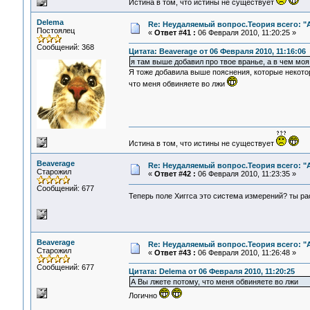
Истина в том, что истины не существует
Delema
Re: Неудаляемый вопрос.Теория всего: "А
Постоялец
«
Ответ #41 :
06 Февраля 2010, 11:20:25 »
Сообщений: 368
Цитата: Beaverage от 06 Февраля 2010, 11:16:06
я там выше добавил про твое вранье, а в чем мо
Я тоже добавила выше пояснения, которые некото
что меня обвиняете во лжи
Истина в том, что истины не существует
Beaverage
Re: Неудаляемый вопрос.Теория всего: "А
Старожил
«
Ответ #42 :
06 Февраля 2010, 11:23:35 »
Сообщений: 677
Теперь поле Хиггса это система измерений? ты р
Beaverage
Re: Неудаляемый вопрос.Теория всего: "А
Старожил
«
Ответ #43 :
06 Февраля 2010, 11:26:48 »
Сообщений: 677
Цитата: Delema от 06 Февраля 2010, 11:20:25
А Вы лжете потому, что меня обвиняете во лжи
Логично