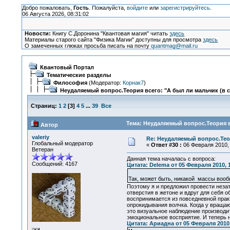
Добро пожаловать,
Гость
. Пожалуйста,
войдите
или
зарегистрируйтесь
.
06 Августа 2026, 08:31:02
Новости:
Книгу С.Доронина "Квантовая магия" читать
здесь
Материалы старого сайта "Физика Магии" доступны для просмотра
здесь
О замеченных глюках просьба писать на почту
quantmag@mail.ru
Квантовый Портал
Тематические разделы
Философия
(Модератор:
Корнак7
)
Неудаляемый вопрос.Теория всего: "А был ли мальчик (в 
Страниц:
1
2
[
3
]
4
5
...
39
Все
Тема: Неудаляемый вопрос.Теория в
Автор
valeriy
Re: Неудаляемый вопрос.Теор
Глобальный модератор
«
Ответ #30 :
06 Февраля 2010, 
Ветеран
Данная тема началась с вопроса:
Сообщений: 4167
Цитата: Delema от 05 Февраля 2010, 
Так, может быть, никакой массы во
Поэтому я и предложил провести неза
отверстия в жетоне и вдруг для себя 
воспринимается из повседневной практ
опрокидывания волчка. Когда у вращаю
это визуальное наблюдение производи
эмоциональное восприятие. И теперь н
Цитата: Ариадна от 05 Февраля 2010,