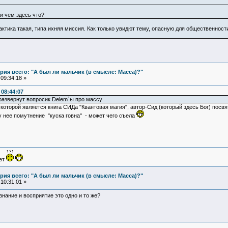
и чем здесь что?
ктика такая, типа ихняя миссия. Как только увидют тему, опасную для общественности
ия всего: "А был ли мальчик (в смысле: Масса)?"
09:34:18 »
08:44:07
развернут вопросик Delem`ы про массу
которой является книга СИДа "Квантовая магия", автор-Сид (который здесь Бог) посвя
у нее помутнение "куска говна" - может чего съела
ует
ия всего: "А был ли мальчик (в смысле: Масса)?"
10:31:01 »
ознание и восприятие это одно и то же?