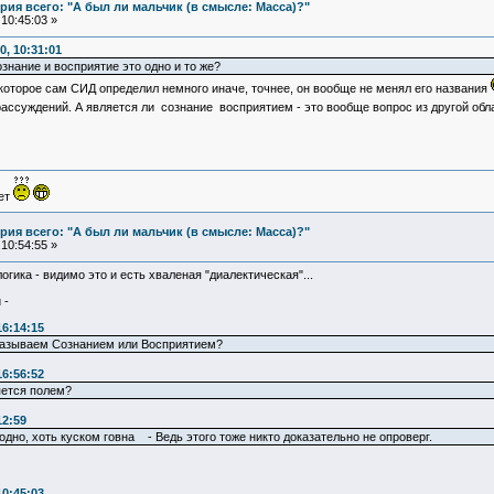
ия всего: "А был ли мальчик (в смысле: Масса)?"
10:45:03 »
, 10:31:01
ознание и восприятие это одно и то же?
которое сам СИД определил немного иначе, точнее, он вообще не менял его названия
ассуждений. А является ли сознание восприятием - это вообще вопрос из другой обл
ует
ия всего: "А был ли мальчик (в смысле: Масса)?"
10:54:55 »
гика - видимо это и есть хваленая "диалектическая"...
 -
16:14:15
ы называем Сознанием или Восприятием?
16:56:52
яется полем?
12:59
одно, хоть куском говна - Ведь этого тоже никто доказательно не опроверг.
10:45:03