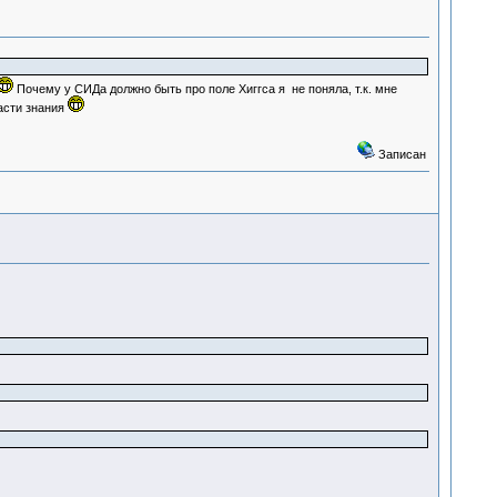
Почему у СИДа должно быть про поле Хиггса я не поняла, т.к. мне
асти знания
Записан