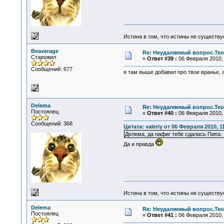
Истина в том, что истины не существ
Beaverage
Re: Неудаляемый вопрос.Теор
Старожил
«
Ответ #39 :
06 Февраля 2010, 
Сообщений: 677
я там выше добавил про твое вранье, 
Delema
Re: Неудаляемый вопрос.Теор
Постоялец
«
Ответ #40 :
06 Февраля 2010, 
Сообщений: 368
Цитата: valeriy от 06 Февраля 2010, 1
Делема, да нафиг тебе сдалась Пипа.
Да и правда
Истина в том, что истины не существ
Delema
Re: Неудаляемый вопрос.Теор
Постоялец
«
Ответ #41 :
06 Февраля 2010, 