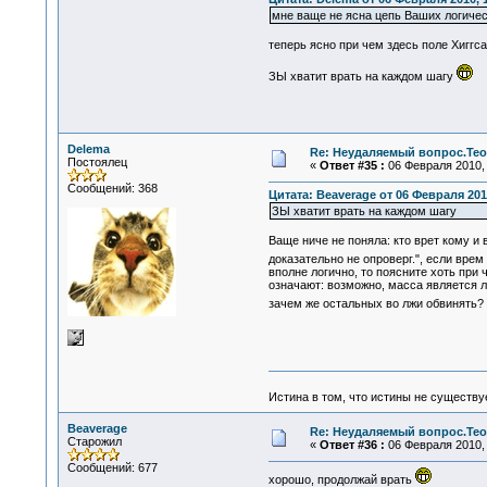
мне ваще не ясна цепь Ваших логичес
теперь ясно при чем здесь поле Хиггс
ЗЫ хватит врать на каждом шагу
Delema
Re: Неудаляемый вопрос.Теор
Постоялец
«
Ответ #35 :
06 Февраля 2010, 
Сообщений: 368
Цитата: Beaverage от 06 Февраля 2010
ЗЫ хватит врать на каждом шагу
Ваще ниче не поняла: кто врет кому и
доказательно не опроверг.", если врем
вполне логично, то поясните хоть при 
означают: возможно, масса является л
зачем же остальных во лжи обвинять? 
Истина в том, что истины не существ
Beaverage
Re: Неудаляемый вопрос.Теор
Старожил
«
Ответ #36 :
06 Февраля 2010, 
Сообщений: 677
хорошо, продолжай врать