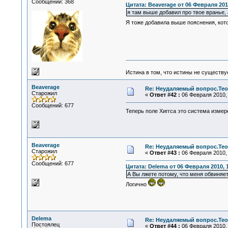
Сообщений: 368
Цитата: Beaverage от 06 Февраля 2010
я там выше добавил про твое вранье,
Я тоже добавила выше пояснения, кото
Истина в том, что истины не существ
Beaverage
Re: Неудаляемый вопрос.Теор
Старожил
«
Ответ #42 :
06 Февраля 2010, 
Сообщений: 677
Теперь поле Хиггса это система изме
Beaverage
Re: Неудаляемый вопрос.Теор
Старожил
«
Ответ #43 :
06 Февраля 2010, 
Сообщений: 677
Цитата: Delema от 06 Февраля 2010, 1
А Вы лжете потому, что меня обвиняет
Логично
Delema
Re: Неудаляемый вопрос.Теор
Постоялец
«
Ответ #44 :
06 Февраля 2010, 