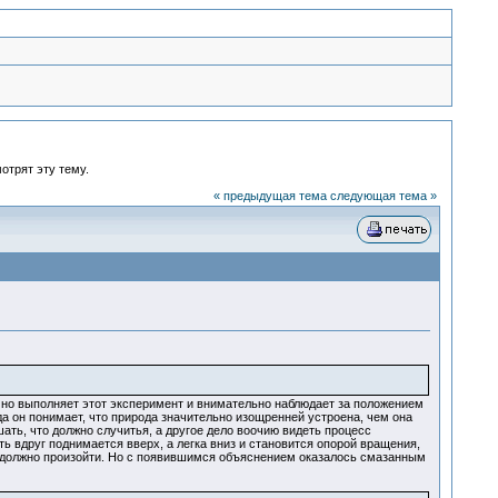
отрят эту тему.
« предыдущая тема
следующая тема »
чно выполняет этот эксперимент и внимательно наблюдает за положением
да он понимает, что природа значительно изощренней устроена, чем она
ать, что должно случитья, а другое дело воочию видеть процесс
ь вдруг поднимается вверх, а легка вниз и становится опорой вращения,
о должно произойти. Но с появившимся объяснением оказалось смазанным