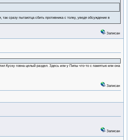
, так сразу пытаютца сбить противника с толку, уведя обсуждение в
Записан
тил Куску говна целый раздел. Здесь или у Пипы что-то с памятью или она
Записан
Записан