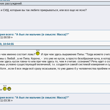
ких рассуждений.
а и СИД, которым вы так любите прикрываться, или все еще не ясно?
ия всего: "А был ли мальчик (в смысле: Масса)?"
11:00:59 »
, 10:54:55
 в чем именно состоит ложь?
И при чем здесь выражение Пипы: "Тогда можете счита
 мы с Любой , а не Пипа. Короче, - это уже не кусок, а просто безобразная куча, в ко
чем здесь кусок говна-то или при чем здесь то, чем я считаю сознание? Речь идет о соз
ишь условно существующей величиной, т.к. создается самой системой измерения и сущ
Хотя...если б все люди всё сразу всасывали, то уже давно б у человечества проблем н
ует
ия всего: "А был ли мальчик (в смысле: Масса)?"
11:03:36 »