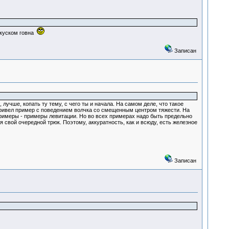
ь куском говна
Записан
учше, копать ту тему, с чего ты и начала. На самом деле, что такое
 привел пример с поведением волчка со смещенным центром тяжести. На
примеры - примеры левитации. Но во всех примерах надо быть предельно
я свой очередной трюк. Поэтому, аккуратность, как и всюду, есть железное
Записан