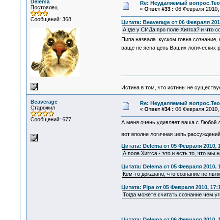
Delema
Re: Неудаляемый вопрос.Теор
Постоялец
«
Ответ #33 :
06 Февраля 2010, 
Сообщений: 368
Цитата: Beaverage от 06 Февраля 2010
А где у СИДа про поле Хиггса? и что с
Пипа назвала куском говна сознание, 
ваще не ясна цепь Ваших логических р
Истина в том, что истины не существ
Beaverage
Re: Неудаляемый вопрос.Теор
Старожил
«
Ответ #34 :
06 Февраля 2010, 
Сообщений: 677
А меня очень удивляет ваша с Любой ло
вот вполне логичная цепь рассуждений
Цитата: Delema от 05 Февраля 2010, 
А поле Хиггса - это и есть то, что м
Цитата: Delema от 05 Февраля 2010, 
Кем-то доказано, что сознание не явл
Цитата: Pipa от 05 Февраля 2010, 17:
Тогда можете считать сознание чем уг
Цитата: Delema от 06 Февраля 2010, 