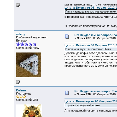
раз ты делаешь вид, что не понимаешь
Цитата: Delema от 06 Февраля 2010, 
Пипа назвала куском говна сознание
в то время как Пипа сказала, что ты, 
«
Последнее редактирование: 06 Февр
valeriy
Re: Неудаляемый вопрос.Теор
Глобальный модератор
«
Ответ #37 :
06 Февраля 2010, 
Ветеран
Цитата: Delema от 06 Февраля 2010, 1
Сообщений: 4167
И при чем здесь выражение Пипы
Делема, да нафиг тебе сдалась Пипа. 
масса тела, что такое его гравитацио
самом деле его поведение у всех выз
аккуратным, чтобы понять - не стоят л
правило пытливого ума, если он не же
Delema
Re: Неудаляемый вопрос.Теор
Постоялец
«
Ответ #38 :
06 Февраля 2010, 
Сообщений: 368
Цитата: Beaverage от 06 Февраля 2010
хорошо, продолжай врать
А ты продолжай говорить неправду или 