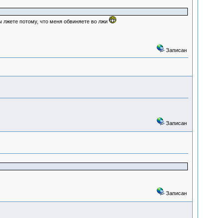
 лжете потому, что меня обвиняете во лжи
Записан
Записан
Записан