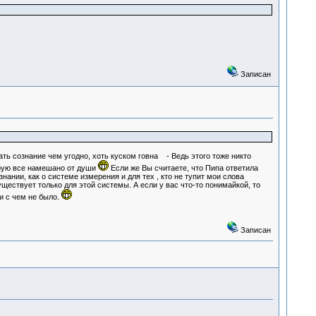
Записан
ть сознание чем угодно, хоть куском говна - Ведь этого тоже никто
торую все намешано от души
Если же Вы считаете, что Пипа ответила
нании, как о системе измерения и для тех , кто не тупит мои слова
ествует только для этой системы. А если у вас что-то понимайкой, то
и с чем не было.
Записан