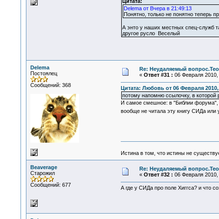
Цитата:
Delema от Вчера в 21:49:13
Понятно, только не понятно теперь пр
А энто у наших местных спец-служб та
другое русло Веселый
Delema
Re: Неудаляемый вопрос.Теор
Постоялец
«
Ответ #31 :
06 Февраля 2010, 
Сообщений: 368
Цитата: Любовь от 06 Февраля 2010, 
потому напомню ссылочку, в которой 
И самое смешное: в "Библии форума", 
вообще не читала эту книгу СИДа или 
Истина в том, что истины не существ
Beaverage
Re: Неудаляемый вопрос.Теор
Старожил
«
Ответ #32 :
06 Февраля 2010, 
Сообщений: 677
А где у СИДа про поле Хиггса? и что с