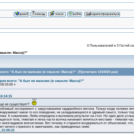
0 Пользователей и 3 Гостей см
смысле: Масса)?"
сего: "А был ли мальчик (в смысле: Масса)?" (Прочитано 1010025 раз)
ия всего: "А был ли мальчик (в смысле: Масса)?"
09:33:00 »
16:14:15
обще не существует?
тейливый эксперимент с закручиванием гардеробного жетона. Только когда человек ли
обнаруживает какое-то его поведение, не укладывающееся в здравый смысл, только тог
ики. К сожалению, Люба опередила и выложила результат на стол. Но одно дело услыш
щегося тела, тяжелая и легка части волчка начинают меняться местами - тяжелая част
т неизгладимое впечатление. Вот почему я старался воздержаться от объеснения, чт
ет ничего странного в замечаниях, как приведенных ниже:
 21:55:21