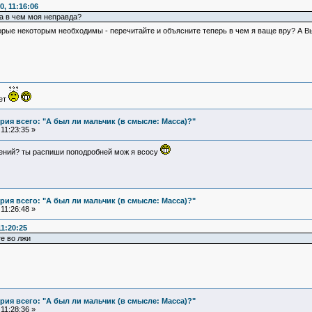
, 11:16:06
 а в чем моя неправда?
рые некоторым необходимы - перечитайте и объясните теперь в чем я ваще вру? А Вы
ует
ия всего: "А был ли мальчик (в смысле: Масса)?"
11:23:35 »
рений? ты распиши поподробней мож я всосу
ия всего: "А был ли мальчик (в смысле: Масса)?"
11:26:48 »
1:20:25
е во лжи
ия всего: "А был ли мальчик (в смысле: Масса)?"
11:28:36 »