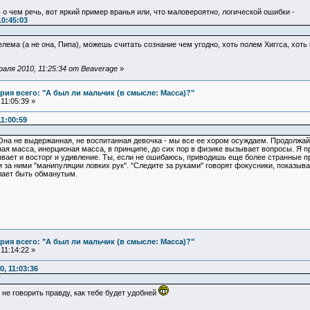
 о чем речь, вот яркий пример вранья или, что маловероятно, логической ошибки -
10:45:03
Делема (а не она, Пипа), можешь считать сознание чем угодно, хоть полем Хиггса, хот
аля 2010, 11:25:34 от Beaverage
»
ия всего: "А был ли мальчик (в смысле: Масса)?"
11:05:39 »
1:00:59
Она не выдержанная, не воспитанная девочка - мы все ее хором осуждаем. Продолжай, л
нная масса, инерционая масса, в принципе, до сих пор в физике вызывает вопросы. Я
ывает и восторг и удивление. Ты, если не ошибаюсь, приводишь еще более странные 
и за ними "манипуляции ловких рук". "Следите за руками" говорят фокусники, показыва
лает быть обманутым.
ия всего: "А был ли мальчик (в смысле: Масса)?"
11:14:22 »
, 11:03:36
не говорить правду, как тебе будет удобней