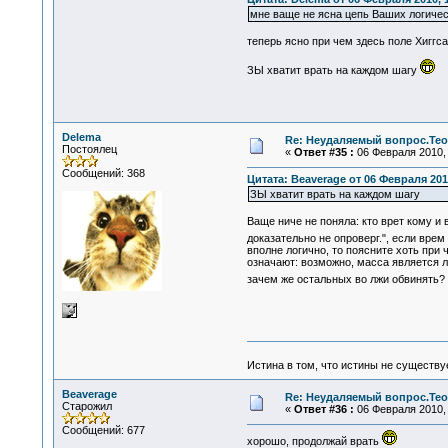
мне ваще не ясна цепь Ваших логичес
теперь ясно при чем здесь поле Хиггс
ЗЫ хватит врать на каждом шагу
Delema
Re: Неудаляемый вопрос.Теор
Постоялец
«
Ответ #35 :
06 Февраля 2010, 
Сообщений: 368
Цитата: Beaverage от 06 Февраля 2010
ЗЫ хватит врать на каждом шагу
Ваще ниче не поняла: кто врет кому и
доказательно не опроверг.", если врем
вполне логично, то поясните хоть при 
означают: возможно, масса является л
зачем же остальных во лжи обвинять? 
Истина в том, что истины не существ
Beaverage
Re: Неудаляемый вопрос.Теор
Старожил
«
Ответ #36 :
06 Февраля 2010, 
Сообщений: 677
хорошо, продолжай врать