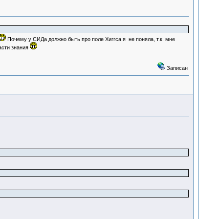
Почему у СИДа должно быть про поле Хиггса я не поняла, т.к. мне
асти знания
Записан