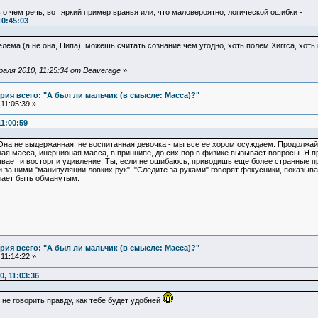
 о чем речь, вот яркий пример вранья или, что маловероятно, логической ошибки -
10:45:03
Делема (а не она, Пипа), можешь считать сознание чем угодно, хоть полем Хиггса, хот
аля 2010, 11:25:34 от Beaverage
»
ия всего: "А был ли мальчик (в смысле: Масса)?"
11:05:39 »
1:00:59
Она не выдержанная, не воспитанная девочка - мы все ее хором осуждаем. Продолжай, л
нная масса, инерционая масса, в принципе, до сих пор в физике вызывает вопросы. Я
ывает и восторг и удивление. Ты, если не ошибаюсь, приводишь еще более странные 
и за ними "манипуляции ловких рук". "Следите за руками" говорят фокусники, показыва
лает быть обманутым.
ия всего: "А был ли мальчик (в смысле: Масса)?"
11:14:22 »
, 11:03:36
не говорить правду, как тебе будет удобней