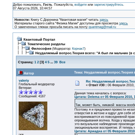
Добро пожаловать,
Гость
. Пожалуйста,
войдите
или
зарегистрируйтесь
.
07 Августа 2026, 10:44:57
Новости:
Книгу С.Доронина "Квантовая магия" читать
здесь
Материалы старого сайта "Физика Магии" доступны для просмотра
здесь
О замеченных глюках просьба писать на почту
quantmag@mail.ru
Квантовый Портал
Тематические разделы
Философия
(Модератор:
Корнак7
)
Неудаляемый вопрос.Теория всего: "А был ли мальчик (в 
Страниц:
1
2
[
3
]
4
5
...
39
Все
Тема: Неудаляемый вопрос.Теория в
Автор
valeriy
Re: Неудаляемый вопрос.Теор
Глобальный модератор
«
Ответ #30 :
06 Февраля 2010, 
Ветеран
Данная тема началась с вопроса:
Сообщений: 4167
Цитата: Delema от 05 Февраля 2010, 
Так, может быть, никакой массы во
Поэтому я и предложил провести неза
отверстия в жетоне и вдруг для себя 
воспринимается из повседневной практ
опрокидывания волчка. Когда у вращаю
это визуальное наблюдение производи
эмоциональное восприятие. И теперь н
Цитата: Ариадна от 05 Февраля 2010,