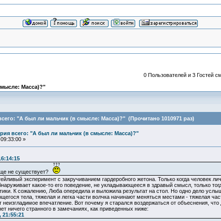
0 Пользователей и 3 Гостей см
смысле: Масса)?"
сего: "А был ли мальчик (в смысле: Масса)?" (Прочитано 1010971 раз)
ия всего: "А был ли мальчик (в смысле: Масса)?"
09:33:00 »
16:14:15
обще не существует?
тейливый эксперимент с закручиванием гардеробного жетона. Только когда человек ли
обнаруживает какое-то его поведение, не укладывающееся в здравый смысл, только тог
ики. К сожалению, Люба опередила и выложила результат на стол. Но одно дело услыш
щегося тела, тяжелая и легка части волчка начинают меняться местами - тяжелая част
т неизгладимое впечатление. Вот почему я старался воздержаться от объеснения, чт
ет ничего странного в замечаниях, как приведенных ниже:
 21:55:21