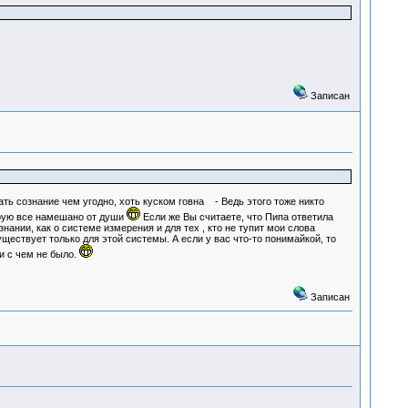
Записан
ть сознание чем угодно, хоть куском говна - Ведь этого тоже никто
торую все намешано от души
Если же Вы считаете, что Пипа ответила
нании, как о системе измерения и для тех , кто не тупит мои слова
ествует только для этой системы. А если у вас что-то понимайкой, то
и с чем не было.
Записан