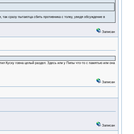
, так сразу пытаютца сбить противника с толку, уведя обсуждение в
Записан
тил Куску говна целый раздел. Здесь или у Пипы что-то с памятью или она
Записан
Записан