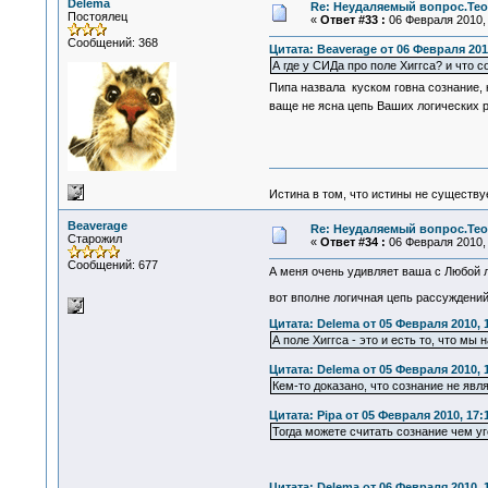
Delema
Re: Неудаляемый вопрос.Теор
Постоялец
«
Ответ #33 :
06 Февраля 2010, 
Сообщений: 368
Цитата: Beaverage от 06 Февраля 2010
А где у СИДа про поле Хиггса? и что с
Пипа назвала куском говна сознание, 
ваще не ясна цепь Ваших логических р
Истина в том, что истины не существ
Beaverage
Re: Неудаляемый вопрос.Теор
Старожил
«
Ответ #34 :
06 Февраля 2010, 
Сообщений: 677
А меня очень удивляет ваша с Любой ло
вот вполне логичная цепь рассуждений
Цитата: Delema от 05 Февраля 2010, 
А поле Хиггса - это и есть то, что м
Цитата: Delema от 05 Февраля 2010, 
Кем-то доказано, что сознание не явл
Цитата: Pipa от 05 Февраля 2010, 17:
Тогда можете считать сознание чем уг
Цитата: Delema от 06 Февраля 2010, 