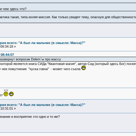
и чем здесь что?
ктика такая, типа ихняя миссия. Как только увидют тему, опасную для общественности
ия всего: "А был ли мальчик (в смысле: Масса)?"
09:34:18 »
08:44:07
развернут вопросик Delem`ы про массу
которой является книга СИДа "Квантовая магия", автор-Сид (который здесь Бог) посвя
у нее помутнение "куска говна" - может чего съела
ует
ия всего: "А был ли мальчик (в смысле: Масса)?"
10:31:01 »
ознание и восприятие это одно и то же?