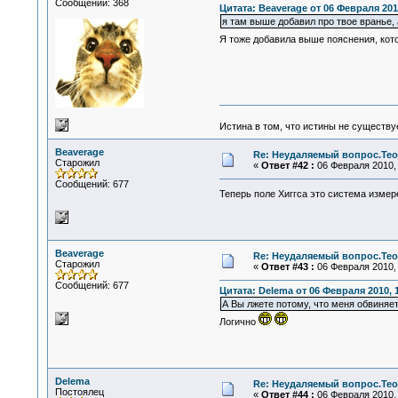
Сообщений: 368
Цитата: Beaverage от 06 Февраля 2010
я там выше добавил про твое вранье,
Я тоже добавила выше пояснения, кото
Истина в том, что истины не существ
Beaverage
Re: Неудаляемый вопрос.Теор
Старожил
«
Ответ #42 :
06 Февраля 2010, 
Сообщений: 677
Теперь поле Хиггса это система изме
Beaverage
Re: Неудаляемый вопрос.Теор
Старожил
«
Ответ #43 :
06 Февраля 2010, 
Сообщений: 677
Цитата: Delema от 06 Февраля 2010, 1
А Вы лжете потому, что меня обвиняет
Логично
Delema
Re: Неудаляемый вопрос.Теор
Постоялец
«
Ответ #44 :
06 Февраля 2010, 