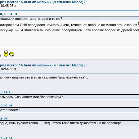
ия всего: "А был ли мальчик (в смысле: Масса)?"
10:45:03 »
, 10:31:01
ознание и восприятие это одно и то же?
которое сам СИД определил немного иначе, точнее, он вообще не менял его названия
ассуждений. А является ли сознание восприятием - это вообще вопрос из другой обл
ует
ия всего: "А был ли мальчик (в смысле: Масса)?"
10:54:55 »
гика - видимо это и есть хваленая "диалектическая"...
 -
16:14:15
ы называем Сознанием или Восприятием?
16:56:52
яется полем?
12:59
одно, хоть куском говна - Ведь этого тоже никто доказательно не опроверг.
10:45:03