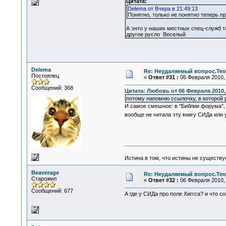
Цитата:
Delema от Вчера в 21:49:13
Понятно, только не понятно теперь пр
А энто у наших местных спец-служб та
другое русло Веселый
Delema
Re: Неудаляемый вопрос.Теор
Постоялец
«
Ответ #31 :
06 Февраля 2010, 
Сообщений: 368
Цитата: Любовь от 06 Февраля 2010, 
потому напомню ссылочку, в которой 
И самое смешное: в "Библии форума", 
вообще не читала эту книгу СИДа или 
Истина в том, что истины не существ
Beaverage
Re: Неудаляемый вопрос.Теор
Старожил
«
Ответ #32 :
06 Февраля 2010, 
Сообщений: 677
А где у СИДа про поле Хиггса? и что с