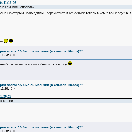
, 11:16:06
 а в чем моя неправда?
рые некоторым необходимы - перечитайте и объясните теперь в чем я ваще вру? А Вы
ует
ия всего: "А был ли мальчик (в смысле: Масса)?"
11:23:35 »
рений? ты распиши поподробней мож я всосу
ия всего: "А был ли мальчик (в смысле: Масса)?"
11:26:48 »
1:20:25
е во лжи
ия всего: "А был ли мальчик (в смысле: Масса)?"
11:28:36 »