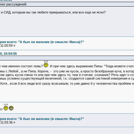
ких рассуждений.
а и СИД, которым вы так любите прикрываться, или все еще не ясно?
ия всего: "А был ли мальчик (в смысле: Масса)?"
11:00:59 »
, 10:54:55
 в чем именно состоит ложь?
И при чем здесь выражение Пипы: "Тогда можете счита
 мы с Любой , а не Пипа. Короче, - это уже не кусок, а просто безобразная куча, в ко
чем здесь кусок говна-то или при чем здесь то, чем я считаю сознание? Речь идет о соз
ишь условно существующей величиной, т.к. создается самой системой измерения и сущ
Хотя...если б все люди всё сразу всасывали, то уже давно б у человечества проблем н
ует
ия всего: "А был ли мальчик (в смысле: Масса)?"
11:03:36 »