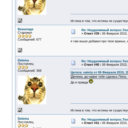
Истина в том, что истины не существ
Beaverage
Re: Неудаляемый вопрос.Теор
Старожил
«
Ответ #39 :
06 Февраля 2010, 
Сообщений: 677
я там выше добавил про твое вранье, 
Delema
Re: Неудаляемый вопрос.Теор
Постоялец
«
Ответ #40 :
06 Февраля 2010, 
Сообщений: 368
Цитата: valeriy от 06 Февраля 2010, 1
Делема, да нафиг тебе сдалась Пипа.
Да и правда
Истина в том, что истины не существ
Delema
Re: Неудаляемый вопрос.Теор
Постоялец
«
Ответ #41 :
06 Февраля 2010, 