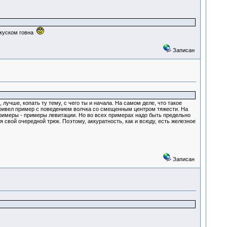
ь куском говна
Записан
учше, копать ту тему, с чего ты и начала. На самом деле, что такое
 привел пример с поведением волчка со смещенным центром тяжести. На
примеры - примеры левитации. Но во всех примерах надо быть предельно
я свой очередной трюк. Поэтому, аккуратность, как и всюду, есть железное
Записан