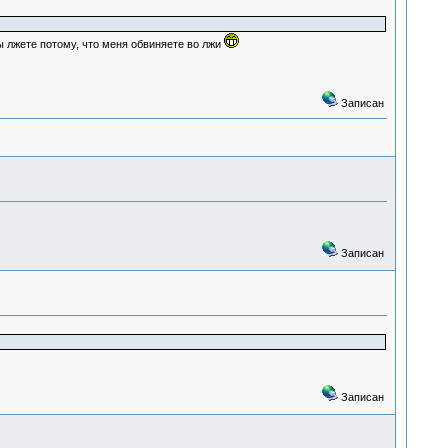
 лжете потому, что меня обвиняете во лжи
Записан
Записан
Записан