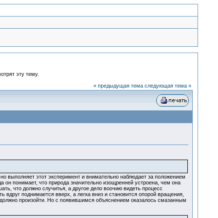
отрят эту тему.
« предыдущая тема
следующая тема »
чно выполняет этот эксперимент и внимательно наблюдает за положением
да он понимает, что природа значительно изощренней устроена, чем она
ать, что должно случитья, а другое дело воочию видеть процесс
ь вдруг поднимается вверх, а легка вниз и становится опорой вращения,
о должно произойти. Но с появившимся объяснением оказалось смазанным