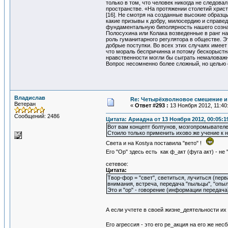
только в том, что человек никогда не следов
пространстве. «На протяжении столетий христ
[16]. Не смотря на созданные высокие образцы
какие призывы к добру, милосердию и справед
фундаментальную биполярность нашего сознани
Полосухина или Колака возведенные в ранг на
роль гуманитарного регулятора в обществе. Э
добрые поступки. Во всех этих случаях имеет
что мораль беспричинна и потому бескорыстн
нравственности могли бы сыграть немаловажн
Вопрос несомненно более сложный, но целью 
Владислав
Re: Четырёхволновое смешение и 
Ветеран
«
Ответ #293 :
13 Ноября 2012, 11:40
Сообщений: 2486
Цитата: Ариадна от 13 Ноября 2012, 00:05:1
Вот вам концепт болтунов, мозгопромывателе
Стоило только применить ихово же учение к н
Света и на Kostya поставила "вето" !
Его "Ор" здесь есть как ф_акт (фуга акт) - не 
сетевое:
Цитата:
Твор-фор = "свет", светиться, лучиться (пер
внимания, встреча, передача "пыльцы", "опыле
Это и "ор" - говорение (информации передача)
А если учтете в своей жизне_деятельности их
Его агрессия - это его ре_акция на его же не