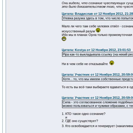
Они видели, что сознание чувствующих сущ
это было доказательством того, что чувст
Цитата: Владислав от 12 Ноября 2012, 21:28
Уловка разума здесь в том, что число попыто
Мало ли чего там себе человек отвёл - созна
искусственный разум
Ибо мы в планах Орла только промежуточная с
Цитата: Kostya от 12 Ноября 2012, 23:01:53
Pipa как-то выкладывала ссылку (на некий рес
Ни в чем себе не отказывайте
Цитата: Участник от 12 Ноября 2012, 20:59:0
Хотя... то, что мы имеем собственные предст
То есть вы всё-таки выбираете вдаваться в о
Цитата: Участник от 12 Ноября 2012, 20:59:0
Сила - это согласованное сложение подобных
можно пользоваться и чужими образами, с те
1. КТО такое одно сознание?
и
2. ГДЕ оно существует?
3. Кто освобождается и генерирует (накаплив