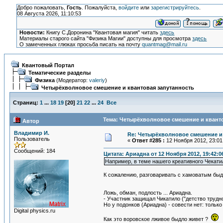
Добро пожаловать,
Гость
. Пожалуйста,
войдите
или
зарегистрируйтесь
.
08 Августа 2026, 11:10:53
Новости:
Книгу С.Доронина "Квантовая магия" читать
здесь
Материалы старого сайта "Физика Магии" доступны для просмотра
здесь
О замеченных глюках просьба писать на почту
quantmag@mail.ru
Квантовый Портал
Тематические разделы
Физика
(Модератор:
valeriy
)
Четырёхволновое смешение и квантовая запутанность
Страниц:
1
...
18
19
[
20
]
21
22
...
24
Все
Тема: Четырёхволновое смешение и кванто
Автор
Владимир И.
Re: Четырёхволновое смешение и 
Пользователь
«
Ответ #285 :
12 Ноября 2012, 23:01
Сообщений: 184
Цитата: Ариадна от 12 Ноября 2012, 19:42:0
Например, в теме нашего креативного Чекати
К сожалению, разговаривать с хамоватым быдл
Ложь, обман, подлость ... Ариадна.
- Участник защищал Чикатило ("детство трудн
Но у подонков (Ариадна) - совести нет: только
Digital physics.ru
Как это воровское лживое быдло живет ?