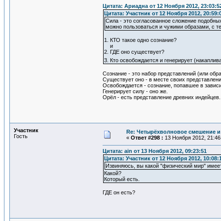
Цитата: Ариадна от 12 Ноября 2012, 23:03:5
Цитата: Участник от 12 Ноября 2012, 20:59:
Сила - это согласованное сложение подобных
можно пользоваться и чужими образами, с т
1. КТО такое одно сознание?
и
2. ГДЕ оно существует?
3. Кто освобождается и генерирует (накапли
Сознание - это набор представлений (или обра
Существует оно - в месте своих представлени
Освобождается - сознание, попавшее в завис
Генерирует силу - оно же.
Орёл - есть представление древних индейцев.
Участник
Re: Четырёхволновое смешение и 
Гость
«
Ответ #298 :
13 Ноября 2012, 21:46
Цитата: ain от 13 Ноября 2012, 09:23:51
Цитата: Участник от 12 Ноября 2012, 10:08:
Извиняюсь, вы какой "физический мир" имеет
Какой?
Который есть.
ГДЕ он есть?