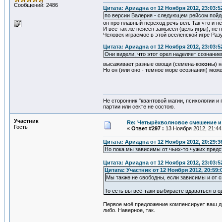
Сообщений: 2486
Цитата: Ариадна от 12 Ноября 2012, 23:03:5
по версии Валерия - следующем рейсом пойдё
он про плавный переход речь вел. Так что и 
И всё так же неясен замысел (цель игры), не
Человек играемое в этой вселенской игре Раз
Цитата: Ариадна от 12 Ноября 2012, 23:03:5
Они видели, что этот орел наделяет сознание
высаживает разные овощи (семена-ко
кон
ы) н
Но он (или оно - темное море осознания) мож
Не сторонник "квантовой магии, психологии и
партии или секте не состою.
Участник
Re: Четырёхволновое смешение и 
Гость
«
Ответ #297 :
13 Ноября 2012, 21:44
Цитата: Ариадна от 12 Ноября 2012, 20:29:3
Но пока мы зависимы от чьих-то чужих предс
Цитата: Ариадна от 12 Ноября 2012, 23:03:5
Цитата: Участник от 12 Ноября 2012, 20:59:
Мы также не свободны, если зависимы и от с
То есть вы всё-таки выбираете вдаваться в о
Первое моё предложение компенсирует ваш ди
либо. Наверное, так.