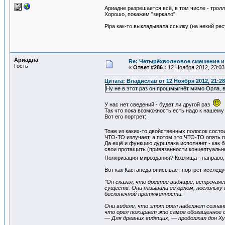
Ариадне разрешается всё, в том числе - тролл
Хорошо, покажем "зеркало".
Pipa как-то выкладывала ссылку (на некий рес
Ариадна
Re: Четырёхволновое смешение и 
Гость
«
Ответ #286 :
12 Ноября 2012, 23:03
Цитата: Владислав от 12 Ноября 2012, 21:28
Ну не в этот раз он прошмыгнёт мимо Орла, в
У нас нет сведений - будет ли другой раз
Так что пока возможность есть надо к нашему
Вот его портрет:
Тоже из каких-то двойственных полосок состо
ЧТО-ТО излучает, а потом это ЧТО-ТО опять п
Да ещё и функцию дуршлака исполняет - как бы
свои протащить (привязанности концептуальн
Поляризация мироздания? Козлища - направо, 
Вот как Кастанеда описывает портрет исследу
"Он сказал, что древние видящие, встреча
существ. Они называли ее орлом, поскольку 
бесконечной протяженности.
Они видели, что этот орел наделяет сознан
что орел пожирает это самое обогащенное 
— Для древних видящих, — продолжал дон Ху