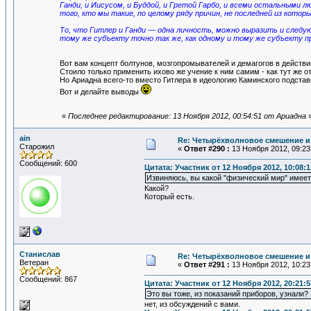
Ганди, и Иисусом, и Буддой, и Гретой Гарбо, и всеми остальными 
того, кто мы такие, по целому ряду причин, не последней из кото
То, что Гитлер и Ганди — одна личность, можно выразить и след
тому же субъекту точно так же, как одному и тому же субъекту 
Вот вам концепт болтунов, мозгопромывателей и демагогов в действи
Стоило только применить ихово же учение к ним самим - как тут же о
Но Ариадна всего-то вместо Гитлера в идеологию Каминского подстави
Вот и делайте выводы
«
Последнее редактирование: 13 Ноября 2012, 00:54:51 от Ариадна
ain
Re: Четырёхволновое смешение и 
Старожил
«
Ответ #290 :
13 Ноября 2012, 09:23
Сообщений: 600
Цитата: Участник от 12 Ноября 2012, 10:08:1
Извиняюсь, вы какой "физический мир" имеет
Какой?
Который есть.
Станислав
Re: Четырёхволновое смешение и 
Ветеран
«
Ответ #291 :
13 Ноября 2012, 10:23
Сообщений: 867
Цитата: Участник от 12 Ноября 2012, 20:21:5
Это вы тоже, из показаний приборов, узнали?
нет, из обсуждений с вами.