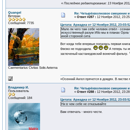
«
Последнее редактирование: 13 Ноября 2012
Quangel
Re: Четырёхволновое смешение и 
Ветеран
«
Ответ #287 :
12 Ноября 2012, 23:25
Сообщений: 7735
Цитата: Ариадна от 12 Ноября 2012, 23:03:5
Мало ли чего там себе человек отвёл - созна
искусственный разум Ибо мы в планах Орла т
иной стороной сита
Вот когда тебе впервые попалась первая кни
близко не подходила.
А теперь ты и
заглоченый кастанедовский вонючий фильтр.
Сaementarius Civitas Solis Aeterna
«Осенний Ангел прячется в дождях. В листве я
Владимир И.
Re: Четырёхволновое смешение и 
Пользователь
«
Ответ #288 :
12 Ноября 2012, 23:28
Сообщений: 184
Цитата: Ариадна от 12 Ноября 2012, 23:03:5
Ни в чем себе не отказывайте
Вам отвечать - много чести.