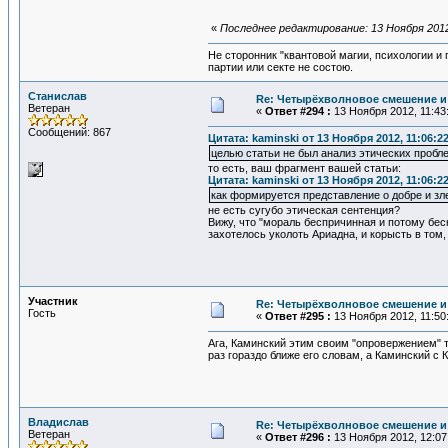
«
Последнее редактирование: 13 Ноября 2012
Не сторонник "квантовой магии, психологии и
партии или секте не состою.
Станислав
Re: Четырёхволновое смешение и 
Ветеран
«
Ответ #294 :
13 Ноября 2012, 11:43
Сообщений: 867
Цитата: kaminski от 13 Ноября 2012, 11:06:2
целью статьи не был анализ этических пробл
то есть, ваш фрагмент вашей статьи:
Цитата: kaminski от 13 Ноября 2012, 11:06:2
как формируется представление о добре и зл
не есть сугубо этическая сентенция?
Вижу, что "мораль беспричинная и потому бе
захотелось уколоть Ариадна, и корысть в том
Участник
Re: Четырёхволновое смешение и 
Гость
«
Ответ #295 :
13 Ноября 2012, 11:50
Ага, Каминский этим своим "опровержением" т
раз гораздо ближе его словам, а Каминский с 
Владислав
Re: Четырёхволновое смешение и 
Ветеран
«
Ответ #296 :
13 Ноября 2012, 12:07