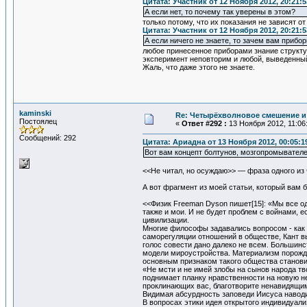
Цитата: Участник от 12 Ноября 2012, 20:21:5
А если нет, то почему так уверены в этом?
только потому, что их показания не зависят от
Цитата: Участник от 12 Ноября 2012, 20:21:5
А если ничего не знаете, то зачем вам прибо
любое принесенное приборами знание структур
эксперимент неповторим и любой, выведенный
Жаль, что даже этого не знаете.
kaminski
Re: Четырёхволновое смешение и 
Постоялец
«
Ответ #292 :
13 Ноября 2012, 11:06
Сообщений: 292
Цитата: Ариадна от 13 Ноября 2012, 00:05:1
Вот вам концепт болтунов, мозгопромывателе
<<Не читал, но осуждаю>> — фраза одного из 
А вот фрагмент из моей статьи, который вам 
<<Физик Freeman Dyson пишет[15]: «Мы все од
также и мои. И не будет проблем с войнами, 
цивилизации.
Многие философы задавались вопросом - как 
саморегуляции отношений в обществе, Кант в
голос совести дано далеко не всем. Большин
модели мироустройства. Материализм порожда
основным признаком такого общества становит
«Не мсти и не имей злобы на сынов народа тво
поднимает планку нравственности на новую не
проклинающих вас, благотворите ненавидящим 
Видимая абсурдность заповеди Иисуса наводи
В вопросах этики идея открытого индивидуали