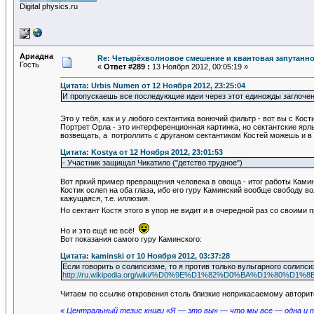
Digital physics.ru
Ариадна
Re: Четырёхволновое смешение и квантовая запутанн
Гость
«
Ответ #289 :
13 Ноября 2012, 00:05:19 »
Цитата: Urbis Numen от 12 Ноября 2012, 23:25:04
И пропускаешь все последующие идеи через этот единожды заглоче
Это у тебя, как и у любого сектантика вонючий фильтр - вот вы с Кос
Портрет Орла - это интерференционная картинка, но сектантские ярл
возвещать, а потроллить с друганом сектантиком Костей можешь и в 
Цитата: Kostya от 12 Ноября 2012, 23:01:53
- Участник защищал Чикатило ("детство трудное")
Вот яркий пример превращения человека в овоща - итог работы Камин
Костик ослеп на оба глаза, ибо его гуру Каминский вообще свободу в
кажущаяся, т.е. иллюзия.
Но сектант Костя этого в упор не видит и в очередной раз со свои
Но и это ещё не всё!
Вот показания самого гуру Каминского:
Цитата: kaminski от 10 Ноября 2012, 03:37:28
Если говорить о солипсизме, то я против только вульгарного солипс
http://ru.wikipedia.org/wiki/%D0%9E%D1%82%D0%BA%D
Читаем по ссылке откровения столь близкие неприкасаемому авторит
« Центральный тезис книги «Я — это вы» — что мы все — одна и 