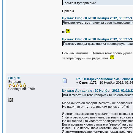
Только я тут причем?
Присём.
Цитата: Oleg.Ol от 10 Ноября 2012, 00:32:53
Человек чувствует вину за свое нехорошее чу
!!!
Цитата: Oleg.Ol от 10 Ноября 2012, 00:32:53
Поэтому иногда даже слегка провоцирую таки
Помним, помним... Виталик тоже провоцирова
телеграфируй - мы рядышком
Oleg.Ol
Re: Четырёхволновое смешение и
Ветеран
«
Ответ #172 :
10 Ноября 2012, 01:24
Сообщений: 2769
Цитата: Ариадна от 10 Ноября 2012, 01:11:2
Вот и Участник тебе говорит что не солипсист
Мало ли что он говорит. Может и не солипсист
Но парит то он тут солипсизм почему то ))))
Я логически железно доказал что его высказы
Я бы и это пропустил - мало ли тешиться кто т
Но он заявил что излагает великую теорию все
Вот и показал я сего стоит его "теория" на са
И все. Я не перемываю косточки лично Участн
Я аргументировано логически показываю, что