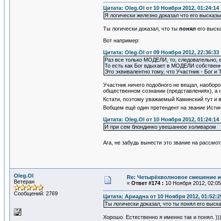
Цитата: Oleg.Ol от 10 Ноября 2012, 01:24:14
Я логически железно доказал что его высказ
Ты логически доказал, что ты
понял
его выска
Вот например:
Цитата: Oleg.Ol от 09 Ноября 2012, 22:36:33
Раз все только МОДЕЛИ, то, следовательно, 
То есть как Бог вдыхает в МОДЕЛИ собствен
Это эквивалентно тому, что Участник - Бог и
Участник ничего подобного не вещал, наоборо
общественном сознании (представлениях), а 
Кстати, поэтому уважаемый Каминский тут и в
Вобщем ещё один претендент на звание Истин
Цитата: Oleg.Ol от 10 Ноября 2012, 01:24:14
И при сем блондинко увешанное холиваром
Ага, не забудь вынести это звание на рассм
Oleg.Ol
Re: Четырёхволновое смешение и
Ветеран
«
Ответ #174 :
10 Ноября 2012, 02:05
Сообщений: 2769
Цитата: Ариадна от 10 Ноября 2012, 01:52:2
Ты логически доказал, что ты понял его выск
Хорошо. Естественно я именно так и понял. ))