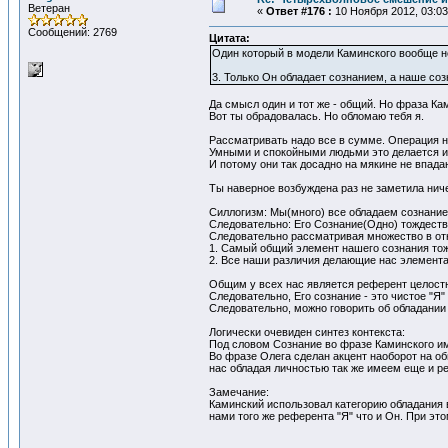
Ветеран
«
Ответ #176 :
10 Ноября 2012, 03:03
Сообщений: 2769
Цитата:
Один который в модели Каминского вообще не
3. Только Он обладает сознанием, а наше соз
Да смысл один и тот же - общий. Но фраза Ками
Вот ты обрадовалась. Но обломаю тебя я.
Рассматривать надо все в сумме. Операция н
Умными и спокойными людьми это делается и
И потому они так досадно на мякине не впада
Ты наверное возбуждена раз не заметила ниче
Силлогизм: Мы(много) все обладаем сознание
Следовательно: Его Сознание(Одно) тождест
Следовательно рассматривая множество в от
1. Самый общий элемент нашего сознания тож
2. Все наши различия делающие нас элемент
Общим у всех нас является референт целостн
Следовательно, Его сознание - это чистое "Я"
Следовательно, можно говорить об обладании
Логически очевиден синтез контекста:
Под словом Сознание во фразе Каминского им
Во фразе Олега сделан акцент наоборот на об
нас обладая личностью так же имеем еще и ре
Замечание:
Каминский использовал категорию обладания
нами того же референта "Я" что и Он. При эт