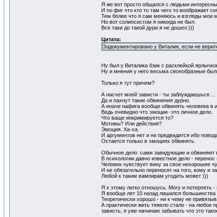
Я же вот просто общался с людьми интересным
И по фиг что кто то там чего то воображает се
Тем более что я сам меняюсь и взгляды мои м
Но вот солипсистом я никогда не был.
Все таки до такой дури я не дошел )))
Цитата:
Задокументировано у Виталия, если не верите
Ну был у Виталика бзик с расклейкой ярлычк
Ну и мнения у него весьма своеобразные были 
Только я тут причем?
А насчет моей зависти - ты заблуждаешься ...
Да и пахнут такие обвинения дурно.
А иначе нафига вообще обвинять человека в
Ведь очевидно что эмоции -это личное дело.
Что ваще инкримируется то?
Мотивы? Или действия?
Эмоция. Ха-ха.
И аргументов нет и не предвидится ибо повод
Остается только в эмоциях обвинять.
Обычное дело: сами завидующие и обвиняют в 
В психологии давно известное дело - перенос
Человек чувствует вину за свое нехорошее чув
И не обязательно переносят на того, кому и 
Любой к таким вампирам угодить может )))
Я к этому легко отношусь. Могу и потерпеть -
Я вообще лет 10 назад лишился большинств
Теоретически хорошо - ни к чему не привязы
А практически жить тяжело стало - на любое п
зависть, я уже начинаю забывать что это тако