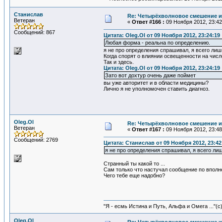
Станислав
Re: Четырёхволновое смешение и
Ветеран
«
Ответ #166 :
09 Ноября 2012, 23:42
Сообщений: 867
Цитата: Oleg.Ol от 09 Ноября 2012, 23:24:19
Любая форма - реальна по определению.
я не про определения спрашивал, я всего ли
Когда спорят о влиянии освещенности на числ
Так и здесь.
Цитата: Oleg.Ol от 09 Ноября 2012, 23:24:19
Зато вот дохтур очень даже поймет
вы уже авторитет и в области медицины?
Лично я не уполномочен ставить диагноз.
Oleg.Ol
Re: Четырёхволновое смешение и
Ветеран
«
Ответ #167 :
09 Ноября 2012, 23:48
Сообщений: 2769
Цитата: Станислав от 09 Ноября 2012, 23:42
я не про определения спрашивал, я всего ли
Странный ты какой то ...
Сам только что настучал сообщение по вполне
Чего тебе еще надобно?
"Я - есмь Истина и Путь, Альфа и Омега ..."(с
Oleg.Ol