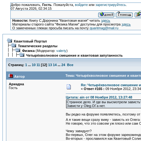
Добро пожаловать,
Гость
. Пожалуйста,
войдите
или
зарегистрируйтесь
.
07 Августа 2026, 02:34:15
Новости:
Книгу С.Доронина "Квантовая магия" читать
здесь
Материалы старого сайта "Физика Магии" доступны для просмотра
здесь
О замеченных глюках просьба писать на почту
quantmag@mail.ru
Квантовый Портал
Тематические разделы
Физика
(Модератор:
valeriy
)
Четырёхволновое смешение и квантовая запутанность
Страниц:
1
...
10
11
[
12
]
13
14
...
24
Все
Тема: Четырёхволновое смешение и кванто
Автор
Ариадна
Re: Четырёхволновое смешение и
Гость
«
Ответ #165 :
09 Ноября 2012, 23:34
Цитата: ain от 08 Ноября 2012, 13:27:48
Странное дело. И где вы высмотрели зависть
Зависти у Oleg.Ol`а нет.
Вы редко на форуме появляетесь, поэтому от 
А я такие вещи сразу вижу - зависть из Олег
Не говорю, что это совсем уж плохо или сам 
Чему завидует?
Во-первых, Олег на этом форуме зарекомендо
Во-вторых - прославился как Квантовый Соли