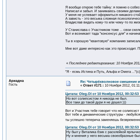
Я вообще открою тебе тайну: я помню о собе
Написал и забыл. И занимаюсь своими делам
У меня не успевает оформиться никакого сто
А зависть - это весьма сложная психологическ
Владислав видать кому-то или чему-то по жизн
У Станислава с Участником тоже ... свои скел
Вот и возникает тада "консенсус для" и начин
Ты в хорошую "квантовую" компанию записалась
Мне вот даже интересно как это происходит. П
«
Последнее редактирование: 10 Ноября 2012,
"Я - есмь Истина и Путь, Альфа и Омега ..."(с
Ариадна
Re: Четырёхволновое смешение и
Гость
«
Ответ #171 :
10 Ноября 2012, 01:11
Цитата: Oleg.Ol от 10 Ноября 2012, 00:32:53
Но вот солипсистом я никогда не был.
Все таки до такой дури я не дошел )))
Вот и Участник тебе говорит что не солипсис
Вот тебе и динамические структуры - любуйся
ты успешно теперича заменяешь безвременн
Цитата: Oleg.Ol от 10 Ноября 2012, 00:32:53
Ну был у Виталика бзик с расклейкой ярлычк
Ну и мнения у него весьма своеобразные были 