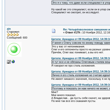
Это я к тому, что даже если специалист в упо
Ну какой же это специалист, если он в упор с
Специалист не смотрит, он исследует.
ain
Re: Четырёхволновое смешение и
Старожил
«
Ответ #179 :
10 Ноября 2012, 12:16
Сообщений: 600
Цитата: Ариадна от 09 Ноября 2012, 14:39:1
У меня к Олегу совсем по иному поводу заме
Это у вас от непонимания.
Олег и его оппоненты просто на разных уровн
Причём, Олег вас понимает, а вы его нет.
Цитата: Ариадна от 09 Ноября 2012, 14:39:1
А тут все и не обязаны Олеговым стилем ве
Я говорил не про стиль изложения.
Цитата: Ариадна от 09 Ноября 2012, 14:39:1
Лично я его стиль изложения не считаю идеа
Не имеет никакого значения, поскольку я не п
Цитата: Ариадна от 09 Ноября 2012, 14:39:1
Поэтому и показать он нам ничего не может, а
Мне?
Мне много показал.
А Владислав... да пусть себе скачет, на здоро
По мне так все его скакания пусты.