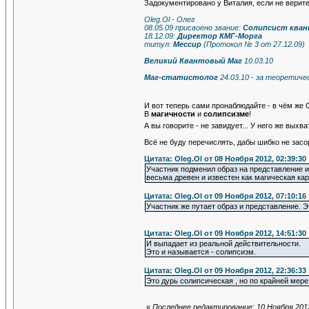
Задокументировано у Виталия, если не верите
Oleg.Ol - Олег
08.05.09 присвоено звание:
Солипсист кван
18.12.09:
Директор КМГ-Морга
титул:
Мессир
(Протокол № 3 от 27.12.09)
Великий Квантовый Маг
10.03.10
Маг-статистолог
24.03.10 - за теоретич
И вот теперь сами пронаблюдайте - в чём же
В
магичности
и
солипсизме
!
А вы говорите - не завидует... У него же вы
Всё не буду перечислять, дабы шибко не засо
Цитата: Oleg.Ol от 08 Ноября 2012, 02:39:30
Участник подменил образ на представление и
весьма древен и известен как магическая ка
Цитата: Oleg.Ol от 09 Ноября 2012, 07:10:16
Участник же путает образ и представление. 
Цитата: Oleg.Ol от 09 Ноября 2012, 14:51:30
И выпадает из реальной действительности.
Это и называется - солипсизм.
Цитата: Oleg.Ol от 09 Ноября 2012, 22:36:33
Это дурь солипсическая , но по крайней мере
«
Последнее редактирование: 10 Ноября 2012