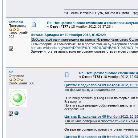
"Я - есмь Истина и Путь, Альфа и Омега ..."(с
kaminski
Re: Четырёхволновое смешение и квантовая запута
Постоялец
«
Ответ #177 :
10 Ноября 2012, 03:37:28 »
Сообщений:
Цитата: Ариадна от 10 Ноября 2012, 01:52:29
292
Вобщем ещё один претендент на звание Истинно Квантового Соли
Если говорить о солипсизме, то я против только вульгарного соли
http://ru.wikipedia.org/wiki/%D0%9E%D1%82%D0%BA%
Замечу, что этот ярлык тоже не совсем соответствует моему понима
ain
Re: Четырёхволновое смешение и
Старожил
«
Ответ #178 :
10 Ноября 2012, 12:03
Сообщений: 600
Цитата: Владислав от 09 Ноября 2012, 10:36
не форме дело, а в содержании
Я не вижу зависти у Oleg.Ol ни по форме, ни 
Вы видите.
Но это ваша реакция собственной зависти и чт
оскорбления.
Цитата: Владислав от 09 Ноября 2012, 10:36
Он не мне соперник и "бороться" и не с чем 
Он вам не соперник, потому что вам нечего 
Цитата: Владислав от 09 Ноября 2012, 10:36