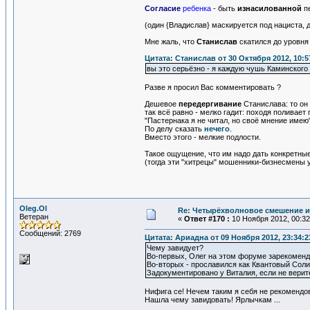
Согласие
ребенка
- быть
изнасилованной
п
(один {Владислав} маскируется под нациста,
Мне жаль, что
Станислав
скатился до уровня 
Цитата: Станислав от 30 Октября 2012, 10:5
вы это серьёзно - я каждую чушь Каминског
Разве я просил Вас комментировать ?
Дешевое
передергивание
Станислава: то он
так всё равно - мелко гадит: походя поливает
"Пастернака я не читал, но своё мнение имею"
По делу сказать
нечего
.
Вместо этого - мелкие подлости.
Такое ощущение, что им надо дать конкретны
(тогда эти "хитрецы" мошенники-бизнесмены у
Oleg.Ol
Re: Четырёхволновое смешение и
Ветеран
«
Ответ #170 :
10 Ноября 2012, 00:32
Сообщений: 2769
Цитата: Ариадна от 09 Ноября 2012, 23:34:2
Чему завидует?
Во-первых, Олег на этом форуме зарекоменд
Во-вторых - прославился как Квантовый Соли
Задокументировано у Виталия, если не верите
Нифига се! Нечем таким я себя не рекомендов
Нашла чему завидовать! Ярлычкам ...