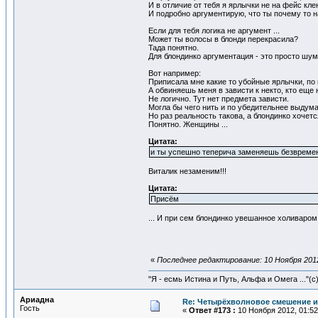
И в отличие от тебя я ярлычки не на фейс кле
И подробно аргументирую, что ты почему то 
Если для тебя логика не аргумент ...
Может ты волосы в блонди перекрасила?
Тада понятно.
Для блондинко аргументация - это просто шум,
Вот например:
Приписала мне какие то убойные ярлычки, по 
А обвиняешь меня в зависти к некто, кто еще 
Не логично. Тут нет предмета зависти.
Могла бы чего нить и по убедительнее выдум
Но раз реальность такова, а блондинко хочется
Понятно. Женщины ...
Цитата:
и ты успешно теперича заменяешь безвремен
Виталик незаменим!!!
Цитата:
Присём
... И при сем блондинко увешанное холиваром 
«
Последнее редактирование: 10 Ноября 2012,
"Я - есмь Истина и Путь, Альфа и Омега ..."(с
Ариадна
Re: Четырёхволновое смешение и
Гость
«
Ответ #173 :
10 Ноября 2012, 01:52