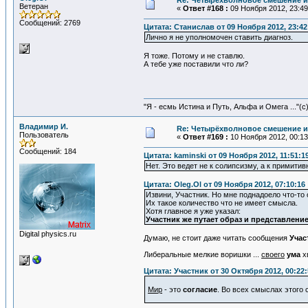
Re: Четырёхволновое смешение и
Ветеран
«
Ответ #168 :
09 Ноября 2012, 23:49
Сообщений: 2769
Цитата: Станислав от 09 Ноября 2012, 23:42
Лично я не уполномочен ставить диагноз.
Я тоже. Потому и не ставлю.
А тебе уже поставили что ли?
"Я - есмь Истина и Путь, Альфа и Омега ..."(с
Владимир И.
Re: Четырёхволновое смешение и
Пользователь
«
Ответ #169 :
10 Ноября 2012, 00:13
Сообщений: 184
Цитата: kaminski от 09 Ноября 2012, 11:51:1
Нет. Это ведет не к солипсизму, а к примити
Цитата: Oleg.Ol от 09 Ноября 2012, 07:10:16
Извини, Участник. Но мне поднадоело что-то
Их такое количество что не имеет смысла.
Хотя главное я уже указал:
Участник же путает образ и представлени
Digital physics.ru
Думаю, не стоит даже читать сообщения
Учас
Либеральные мелкие воришки ...
своего
ума
х
Цитата: Участник от 30 Октября 2012, 00:22:
Мир
- это
согласие
. Во всех смыслах этого 