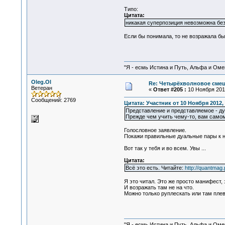
Типо:
Цитата:
никакая суперпозиция невозможна без
Если бы понимала, то не возражала бы.
"Я - есмь Истина и Путь, Альфа и Омега
Oleg.Ol
Re: Четырёхволновое смеш
Ветеран
«
Ответ #205 :
10 Ноября 2012
Сообщений: 2769
Цитата: Участник от 10 Ноября 2012, 
Представление и представляемое - дуа
Прежде чем учить чему-то, вам само
Голословное заявление.
Покажи правильные дуальные пары к ним
Вот так у тебя и во всем. Увы ...
Цитата:
Всё это есть. Читайте:
http://quantma
Я это читал. Это же просто манифест, 
И возражать там не на что.
Можно только руплескать или там плева
"Я - есмь Истина и Путь, Альфа и Омега