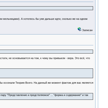
ми мельницами). А хотелось бы уже дальше идти, сколько же на одном
Записан
тати, не основывается на том, к чему вы привыкли - вера. Это всё, что
о бы осознали Теорию Всего. На данный же момент фактом для вас является
пару "Представление и предствляемое" ... "форма и содержание" и так