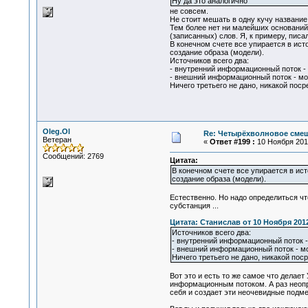
Ну да это аналогично
не совсем.
Не стоит мешать в одну кучу название
Тем более нет ни малейших оснований
(записанных) слов. Я, к примеру, писа
В конечном счете все упирается в ист
создание образа (модели).
Источников всего два:
- внутренний информационный поток -
- внешний информационный поток - мо
Ничего третьего не дано, никакой пос
Oleg.Ol
Re: Четырёхволновое смеш
Ветеран
«
Ответ #199 :
10 Ноября 2012
Сообщений: 2769
Цитата:
В конечном счете все упирается в ист
создание образа (модели).
Естественно. Но надо определиться чт
субстанция ...
Цитата: Станислав от 10 Ноября 2012
Источников всего два:
- внутренний информационный поток 
- внешний информационный поток - м
Ничего третьего не дано, никакой пос
Вот это и есть то же самое что делает
информационным потоком. А раз неопре
себя и создает эти неочевидные подм