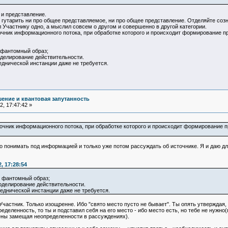
 и представление.
 гутарить ни про общее представляемое, ни про общее представление. Отделяйте соз
л Участнику одно, а мыслил совсем о другом и совершенно в другой категории.
очник информационного потока, при обработке которого и происходит формирование пре
 фантомный образ;
делирование действительности.
реднической инстанции даже не требуется.
ение и квантовая запутанность
, 17:47:42 »
очник информационного потока, при обработке которого и происходит формирование пре
о понимать под информацией и только уже потом рассуждать об источнике. Я и даю д
, 17:28:54
- фантомный образ;
оделирование действительности.
реднической инстанции даже не требуется.
 Участник. Только изощренне. Ибо "свято место пусто не бывает". Ты опять утверждая,
деленность, то ты и подставил себя на его место - ибо место есть, но тебе не нужн
ены замещая неопределенности в рассуждениях).