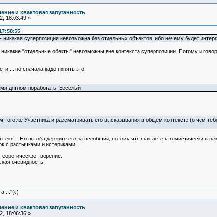
ение и квантовая запутанность
, 18:03:49 »
17:58:55
- никакая суперпозиция невозможна без отдельных объектов, ибо нечему будет интер
о никакие "отдельные обекты" невозможны вне контекста суперпозиции. Потому и говор
ти ... но сначала надо понять это.
емя дятлом поработать Веселый
того же Участника и рассматривать его высказывания в общем контексте (о чем тебе с
онтекст. Но вы оба держите его за всеобщий, потому что считаете что мистически в не
ок с растычками и истериками ...
 теоретическое творение.
еская очевидность.
 ..."(с)
ение и квантовая запутанность
, 18:06:36 »