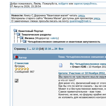
Добро пожаловать,
Гость
. Пожалуйста,
войдите
или
зарегистрируйтесь
.
07 Августа 2026, 15:28:54
Новости:
Книгу С.Доронина "Квантовая магия" читать
здесь
Материалы старого сайта "Физика Магии" доступны для просмотра
здесь
О замеченных глюках просьба писать на почту
quantmag@mail.ru
Квантовый Портал
Тематические разделы
Физика
(Модератор:
valeriy
)
Четырёхволновое смешение и квантовая запутанность
Страниц:
1
...
12
13
[
14
]
15
16
...
24
Все
Тема: Четырёхволновое смешение и 
Автор
Станислав
Re: Четырёхволновое смеш
Ветеран
«
Ответ #195 :
10 Ноября 2012
Сообщений: 867
Цитата: Участник от 10 Ноября 2012, 
Вы просто не чувствуете мысли окр
и что от того?
Для меня что, физический мир от этог
Как бы это по мягче сказать - вы не с
Может я и бесчувственное животное, н
Самое примечательное - вам тоже.
Конечно, не мне, но форуму крайне ин
их изложить для независимого контро