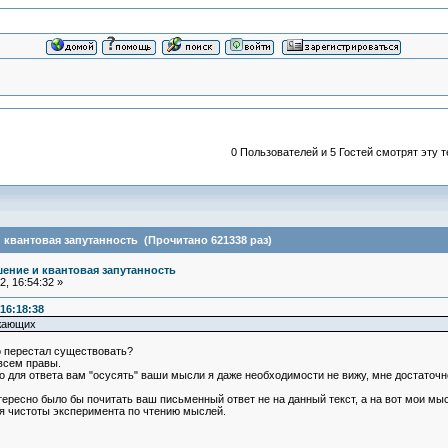
0 Пользователей и 5 Гостей смотрят эту т
квантовая запутанность (Прочитано 621338 раз)
ение и квантовая запутанность
, 16:54:32 »
16:18:38
ужающих
о перестал существовать?
овсем правы.
о для ответа вам "осусять" ваши мысли я даже необходимости не вижу, мне достаточн
тересно было бы почитать ваш письменный ответ не на данный текст, а на вот мои мысл
ля чистоты эксперимента по чтению мыслей.