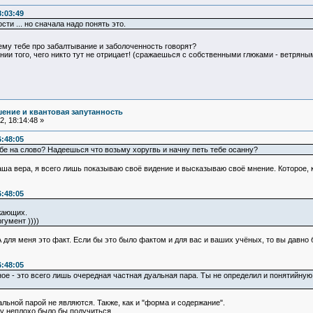
8:03:49
ти ... но сначала надо понять это.
у тебе про забалтывание и заболоченность говорят?
ии того, чего никто тут не отрицает! (сражаешься с собственными глюками - ветряны
ение и квантовая запутанность
, 18:14:48 »
6:48:05
е на слово? Надеешься что возьму хоругвь и начну петь тебе осанну?
ша вера, я всего лишь показываю своё видение и высказываю своё мнение. Которое, кс
6:48:05
жающих.
гумент ))))
А для меня это факт. Если бы это было фактом и для вас и ваших учёных, то вы давн
6:48:05
ое - это всего лишь очередная частная дуальная пара. Ты не определил и понятийную 
льной парой не являются. Также, как и "форма и содержание".
у неплохо было бы подучиться.