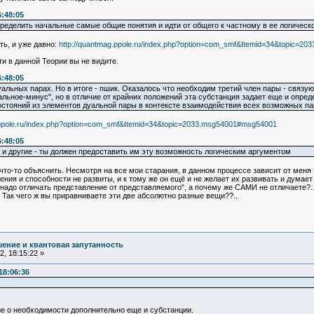
6:48:05
ределить начальные самые общие понятия и идти от общего к частному в ее логическо
ть, и уже давно:
http://quantmag.ppole.ru/index.php?option=com_smf&Itemid=34&topic=2
ти в данной Теории вы не видите.
6:48:05
уальных парах. Но в итоге - пшик. Оказалось что необходим третий член пары - связ
льное-минус", но в отличие от крайних положений эта субстанция задает еще и опред
стояний из элементов дуальной пары в контексте взаимодействия всех возможных па
.ppole.ru/index.php?option=com_smf&Itemid=34&topic=2033.msg54001#msg54001
6:48:05
 и другие - ты должен предоставить им эту возможность логическим аргументом
что-то объяснить. Несмотря на все мои старания, в данном процессе зависит от меня
ния и способности не развиты, и к тому же он ещё и не желает их развивать и думает 
"надо отличать представление от представляемого", а почему же САМИ не отличаете?.. Т
. Так чего ж вы приравниваете эти две абсолютно разные вещи??..
ение и квантовая запутанность
, 18:15:22 »
18:06:36
е о необходимости дополнительно еще и субстанции.