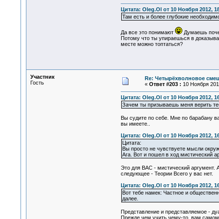
Цитата: Oleg.Ol от 10 Ноября 2012, 1
Там есть и более глубокие необходимос
Да все это понимают
Думаешь почем
Потому что ты упираешься в доказыван
месте можно топтаться?
Участник
Re: Четырёхволновое смеш
Гость
«
Ответ #203 :
10 Ноября 2012
Цитата: Oleg.Ol от 10 Ноября 2012, 1
Зачем ты призываешь меня верить теб
Вы судите по себе. Мне по барабану ва
вы имеете..
Цитата: Oleg.Ol от 10 Ноября 2012, 1
Цитата:
Вы просто не чувствуете мысли окру
Ага. Вот и пошел в ход мистический ар
Это для ВАС - мистический аргумент. 
следующее - Теории Всего у вас нет.
Цитата: Oleg.Ol от 10 Ноября 2012, 1
Вот тебе намек: Частное и общественн
далее.
Представление и представляемое - дуа
Прежде чем учить чему-то, вам самом