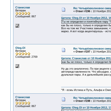
Станислав
Re: Четырёхволновое смеш
Ветеран
«
Ответ #196 :
10 Ноября 2012
Сообщений: 867
Цитата: Oleg.Ol от 10 Ноября 2012, 1
Ты не определил и понятийную пару "П
как бы не плохо, только я определил б
Все на том же Участника замыкании, ч
жарко. А вот когда акцентируешь - исто
Oleg.Ol
Re: Четырёхволновое смеш
Ветеран
«
Ответ #197 :
10 Ноября 2012
Сообщений: 2769
Цитата: Станислав от 10 Ноября 2012
как бы не плохо, только я определил б
Ну да это аналогично. По при акценте
автопредставленности. Что абсурдно.
дуальные пары. А в дальнейшем рассуж
"Я - есмь Истина и Путь, Альфа и Омега
Станислав
Re: Четырёхволновое смеш
Ветеран
«
Ответ #198 :
10 Ноября 2012
Сообщений: 867
Цитата: Oleg.Ol от 10 Ноября 2012, 1