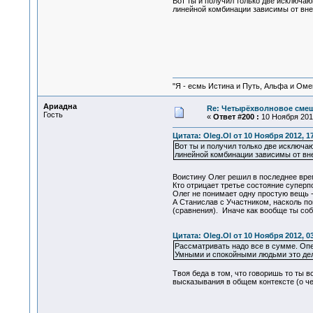
Вот ты и получил только две исключаю
линейной комбинации зависимы от внеш
"Я - есмь Истина и Путь, Альфа и Омега
Ариадна
Re: Четырёхволновое смеш
Гость
«
Ответ #200 :
10 Ноября 2012
Цитата: Oleg.Ol от 10 Ноября 2012, 1
Вот ты и получил только две исключа
линейной комбинации зависимы от вне
Воистину Олег решил в последнее вр
Кто отрицает третье состояние суперп
Олег не понимает одну простую вещь -
А Станислав с Участником, насколь по
(сравнения). Иначе как вообще ты со
Цитата: Oleg.Ol от 10 Ноября 2012, 0
Рассматривать надо все в сумме. Опе
Умными и спокойными людьми это дел
Твоя беда в том, что говоришь то ты в
высказывания в общем контексте (о чем