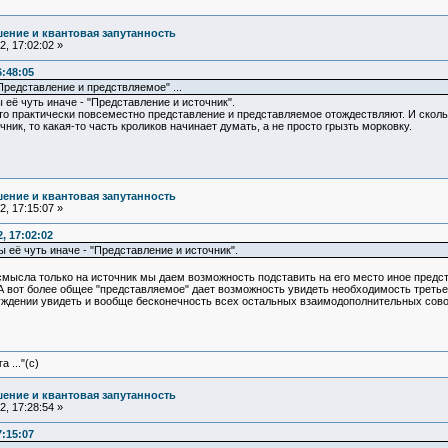
ение и квантовая запутанность
, 17:02:02 »
6:48:05
редставление и предствляемое" ...
ы её чуть иначе - "Представление и источник".
то практически повсеместно представление и представляемое отождествляют. И скольк
чник, то какая-то часть кроликов начинает думать, а не просто грызть морковку.
ение и квантовая запутанность
, 17:15:07 »
, 17:02:02
ы её чуть иначе - "Представление и источник".
 смысла только на источник мы даем возможность подставить на его место иное предс
 А вот более общее "представляемое" дает возможность увидеть необходимость третье
дении увидеть и вообще бесконечность всех остальных взаимодополнительных совокуп
 ..."(с)
ение и квантовая запутанность
, 17:28:54 »
7:15:07