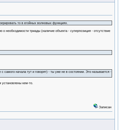
ферировать то в егойных волновых функциях.
ю о необходимости триады (наличие объекта - суперпозиция - отсутствие
 самого начала тут и говорят) - ты уже не в состоянии. Это называется -
м установлены кем-то.
Записан