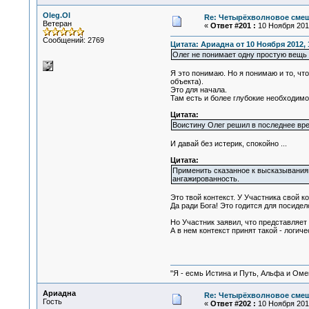
Oleg.Ol
Re: Четырёхволновое смеш
Ветеран
«
Ответ #201 :
10 Ноября 2012
Сообщений: 2769
Цитата: Ариадна от 10 Ноября 2012, 
Олег не понимает одну простую вещь 
Я это понимаю. Но я понимаю и то, чт
объекта).
Это для начала.
Там есть и более глубокие необходимос
Цитата:
Воистину Олег решил в последнее вр
И давай без истерик, спокойно ...
Цитата:
Применить сказанное к высказываниям 
ангажированность.
Это твой контекст. У Участника свой к
Да ради Бога! Это годится для посидел
Но Участник заявил, что представляет
А в нем контекст принят такой - логич
"Я - есмь Истина и Путь, Альфа и Омега
Ариадна
Re: Четырёхволновое смеш
Гость
«
Ответ #202 :
10 Ноября 2012