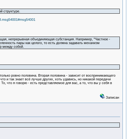
й структуре.
033.msg54001#msg54001
ующая, непрерывная объединяющая субстанция. Например, "Частное -
еленность пары как целого, то есть должна задавать механизм
р между собой.
 только ровно половина. Вторая половина - зависит от воспринимающего
что и так знает всё лучше других, хоть удавись, но никакой передачи
о, что я говорю - есть представляемое для вас, а то, что вы у себя в
Записан