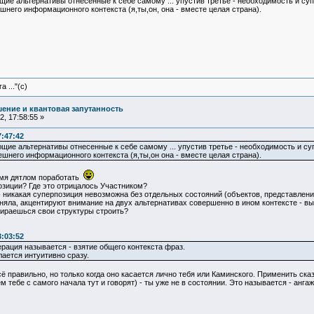
щие альтернативы отнесенные к себе самому ... упустив третье - необходимость и с
него информационного контекста (я,ты,он, она - вместе целая страна).
 ..."(с)
ение и квантовая запутанность
, 17:58:55 »
7:47:42
ющие альтернативы отнесенные к себе самому ... упустив третье - необходимость и с
шнего информационного контекста (я,ты,он она - вместе целая страна).
емя дятлом поработать
озиции? Где это отрицалось Участником?
 никакая суперпозиция невозможна без отдельных состояний (объектов, представлени
няла, акцентируют внимание на двух альтернативах совершенно в ином контексте - в
бираешься свои структуры строить?
3:03:52
рация называется - взятие общего контекста фраз.
ается интуитивно сразу.
сё правильно, но только когда оно касается лично тебя или Каминского. Применить ск
 тебе с самого начала тут и говорят) - ты уже не в состоянии. Это называется - анга