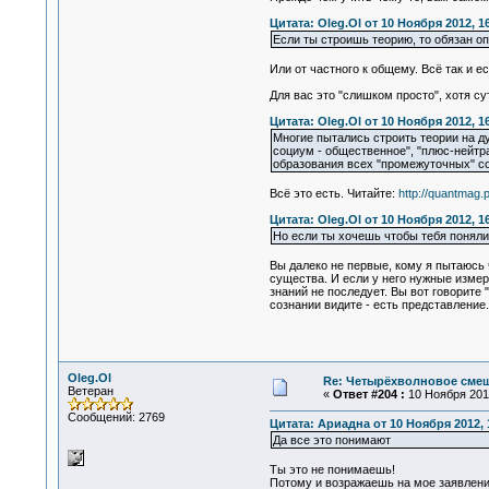
Цитата: Oleg.Ol от 10 Ноября 2012, 1
Если ты строишь теорию, то обязан оп
Или от частного к общему. Всё так и ес
Для вас это "слишком просто", хотя су
Цитата: Oleg.Ol от 10 Ноября 2012, 1
Многие пытались строить теории на д
социум - общественное", "плюс-нейтра
образования всех "промежуточных" со
Всё это есть. Читайте:
http://quantmag
Цитата: Oleg.Ol от 10 Ноября 2012, 1
Но если ты хочешь чтобы тебя поняли
Вы далеко не первые, кому я пытаюсь 
существа. И если у него нужные измере
знаний не последует. Вы вот говорите 
сознании видите - есть представление
Oleg.Ol
Re: Четырёхволновое смеш
Ветеран
«
Ответ #204 :
10 Ноября 2012
Сообщений: 2769
Цитата: Ариадна от 10 Ноября 2012, 
Да все это понимают
Ты это не понимаешь!
Потому и возражаешь на мое заявлени