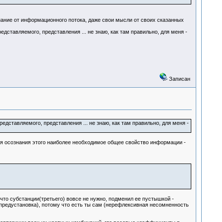
нание от информационного потока, даже свои мысли от своих сказанных
дставляемого, представления ... не знаю, как там правильно, для меня -
Записан
дставляемого, представления ... не знаю, как там правильно, для меня -
ля осознания этого наиболее необходимое общее свойство информации -
 что субстанции(третьего) вовсе не нужно, подменил ее пустышкой -
о(предустановка), потому что есть ты сам (нерефлексивная несомненность