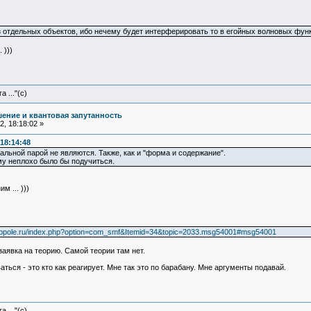
 отдельных объектов, ибо нечему будет интерферировать то в егойных волновых фун
 )))
 ..."(с)
ение и квантовая запутанность
, 18:18:02 »
18:14:48
льной парой не являются. Также, как и "форма и содержание".
му неплохо было бы подучиться.
 ... )))
g.ppole.ru/index.php?option=com_smf&Itemid=34&topic=2033.msg54001#msg54001
заявка на теорию. Самой теории там нет.
ться - это кто как реагирует. Мне так это по барабану. Мне аргументы подавай.
 ..."(с)