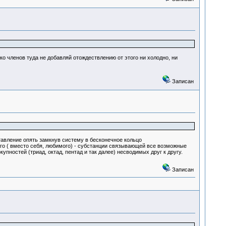
о членов туда не добавляй отождествлению от этого ни холодно, ни
Записан
тавление опять замкнув систему в бесконечное кольцо
го ( вместо себя, любимого) - субстанции связывающей все возможные
ностей (триад, октад, пентад и так далее) несводимых друг к другу.
Записан