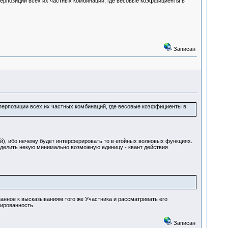
уперпозиции всех их частных комбинаций, где весовые коэффициенты в
Записан
уперпозиции всех их частных комбинаций, где весовые коэффициенты в
й), ибо нечему будет интерферировать то в егойных волновых функциях.
ыделить некую минимально возможную единицу - квант действия
азанное к высказываниям того же Участника и рассматривать его
жированность.
Записан