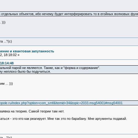
 отдельных объектов, ибо нечему будет интерферировать то в егойных волновых фун
 )))
 ..."(с)
ение и квантовая запутанность
, 18:18:02 »
18:14:48
льной парой не являются. Также, как и "форма и содержание".
му неплохо было бы подучиться.
 ... )))
g.ppole.ru/index.php?option=com_smf&Itemid=34&topic=2033.msg54001#msg54001
заявка на теорию. Самой теории там нет.
ться - это кто как реагирует. Мне так это по барабану. Мне аргументы подавай.
 ..."(с)