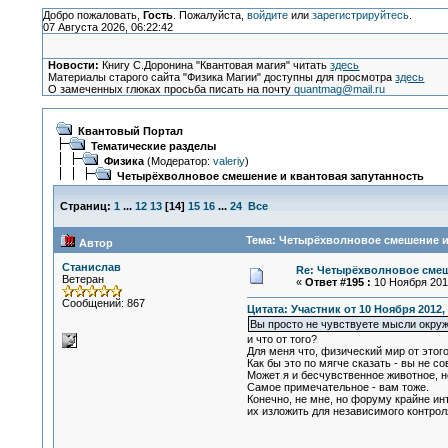
Добро пожаловать,
Гость
. Пожалуйста,
войдите
или
зарегистрируйтесь
.
07 Августа 2026, 06:22:42
Новости:
Книгу С.Доронина "Квантовая магия" читать
здесь
Материалы старого сайта "Физика Магии" доступны для просмотра
здесь
О замеченных глюках просьба писать на почту
quantmag@mail.ru
Квантовый Портал
Тематические разделы
Физика
(Модератор:
valeriy
)
Четырёхволновое смешение и квантовая запутанность
Страниц:
1
...
12
13
[
14
]
15
16
...
24
Все
Тема: Четырёхволновое смешение и 
Автор
Станислав
Re: Четырёхволновое смеш
Ветеран
«
Ответ #195 :
10 Ноября 2012
Сообщений: 867
Цитата: Участник от 10 Ноября 2012, 
Вы просто не чувствуете мысли окр
и что от того?
Для меня что, физический мир от этог
Как бы это по мягче сказать - вы не с
Может я и бесчувственное животное, н
Самое примечательное - вам тоже.
Конечно, не мне, но форуму крайне ин
их изложить для независимого контро