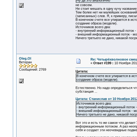
Ну да это аналогично
не совсем.
Не стоит мешать в одну кучу название
Тем более нет ни малейших оснований
(записанных) слов. Я, к примеру, писа
В конечном счете все упирается в ист
создание образа (модели).
Источников всего два:
- внутренний информационный поток -
- внешний информационный поток - мо
Ничего третьего не дано, никакой пос
Oleg.Ol
Re: Четырёхволновое смеш
Ветеран
«
Ответ #199 :
10 Ноября 2012
Сообщений: 2769
Цитата:
В конечном счете все упирается в ист
создание образа (модели).
Естественно. Но надо определиться чт
субстанция ...
Цитата: Станислав от 10 Ноября 2012
Источников всего два:
- внутренний информационный поток 
- внешний информационный поток - м
Ничего третьего не дано, никакой пос
Вот это и есть то же самое что делает
информационным потоком. А раз неопре
себя и создает эти неочевидные подм