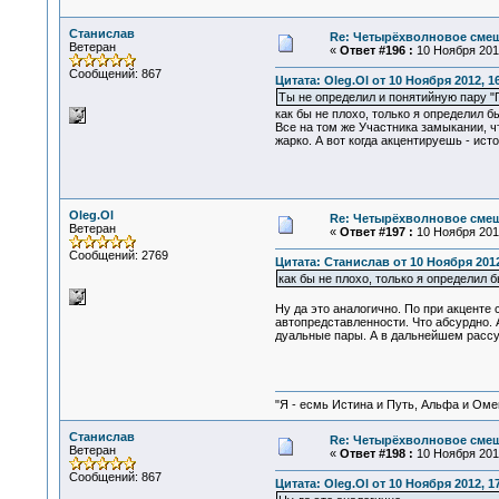
Станислав
Re: Четырёхволновое смеш
Ветеран
«
Ответ #196 :
10 Ноября 2012
Сообщений: 867
Цитата: Oleg.Ol от 10 Ноября 2012, 1
Ты не определил и понятийную пару "П
как бы не плохо, только я определил б
Все на том же Участника замыкании, ч
жарко. А вот когда акцентируешь - исто
Oleg.Ol
Re: Четырёхволновое смеш
Ветеран
«
Ответ #197 :
10 Ноября 2012
Сообщений: 2769
Цитата: Станислав от 10 Ноября 2012
как бы не плохо, только я определил б
Ну да это аналогично. По при акценте
автопредставленности. Что абсурдно.
дуальные пары. А в дальнейшем рассуж
"Я - есмь Истина и Путь, Альфа и Омега
Станислав
Re: Четырёхволновое смеш
Ветеран
«
Ответ #198 :
10 Ноября 2012
Сообщений: 867
Цитата: Oleg.Ol от 10 Ноября 2012, 1