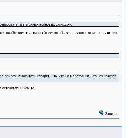
ферировать то в егойных волновых функциях.
ю о необходимости триады (наличие объекта - суперпозиция - отсутствие
 самого начала тут и говорят) - ты уже не в состоянии. Это называется -
м установлены кем-то.
Записан