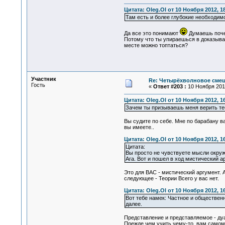
Цитата: Oleg.Ol от 10 Ноября 2012, 1
Там есть и более глубокие необходимос
Да все это понимают
Думаешь почем
Потому что ты упираешься в доказыван
месте можно топтаться?
Участник
Re: Четырёхволновое смеш
Гость
«
Ответ #203 :
10 Ноября 2012
Цитата: Oleg.Ol от 10 Ноября 2012, 1
Зачем ты призываешь меня верить теб
Вы судите по себе. Мне по барабану ва
вы имеете..
Цитата: Oleg.Ol от 10 Ноября 2012, 1
Цитата:
Вы просто не чувствуете мысли окру
Ага. Вот и пошел в ход мистический ар
Это для ВАС - мистический аргумент. 
следующее - Теории Всего у вас нет.
Цитата: Oleg.Ol от 10 Ноября 2012, 1
Вот тебе намек: Частное и общественн
далее.
Представление и представляемое - дуа
Прежде чем учить чему-то, вам самом