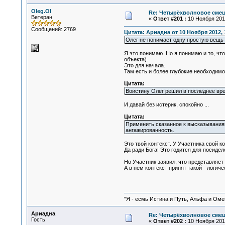
Oleg.Ol
Re: Четырёхволновое смеш
Ветеран
«
Ответ #201 :
10 Ноября 2012
Сообщений: 2769
Цитата: Ариадна от 10 Ноября 2012, 
Олег не понимает одну простую вещь 
Я это понимаю. Но я понимаю и то, чт
объекта).
Это для начала.
Там есть и более глубокие необходимос
Цитата:
Воистину Олег решил в последнее вр
И давай без истерик, спокойно ...
Цитата:
Применить сказанное к высказываниям 
ангажированность.
Это твой контекст. У Участника свой к
Да ради Бога! Это годится для посидел
Но Участник заявил, что представляет
А в нем контекст принят такой - логич
"Я - есмь Истина и Путь, Альфа и Омега
Ариадна
Re: Четырёхволновое смеш
Гость
«
Ответ #202 :
10 Ноября 2012