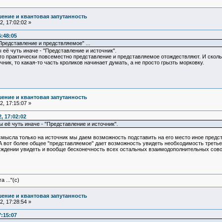
ение и квантовая запутанность
, 17:02:02 »
6:48:05
редставление и предствляемое" ...
ы её чуть иначе - "Представление и источник".
то практически повсеместно представление и представляемое отождествляют. И скольк
чник, то какая-то часть кроликов начинает думать, а не просто грызть морковку.
ение и квантовая запутанность
, 17:15:07 »
, 17:02:02
ы её чуть иначе - "Представление и источник".
 смысла только на источник мы даем возможность подставить на его место иное предс
 А вот более общее "представляемое" дает возможность увидеть необходимость третье
дении увидеть и вообще бесконечность всех остальных взаимодополнительных совокуп
 ..."(с)
ение и квантовая запутанность
, 17:28:54 »
7:15:07