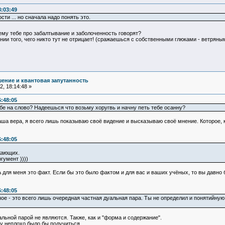
8:03:49
ти ... но сначала надо понять это.
у тебе про забалтывание и заболоченность говорят?
ии того, чего никто тут не отрицает! (сражаешься с собственными глюками - ветряны
ение и квантовая запутанность
, 18:14:48 »
6:48:05
е на слово? Надеешься что возьму хоругвь и начну петь тебе осанну?
ша вера, я всего лишь показываю своё видение и высказываю своё мнение. Которое, кс
6:48:05
жающих.
гумент ))))
А для меня это факт. Если бы это было фактом и для вас и ваших учёных, то вы давн
6:48:05
ое - это всего лишь очередная частная дуальная пара. Ты не определил и понятийную 
льной парой не являются. Также, как и "форма и содержание".
у неплохо было бы подучиться.