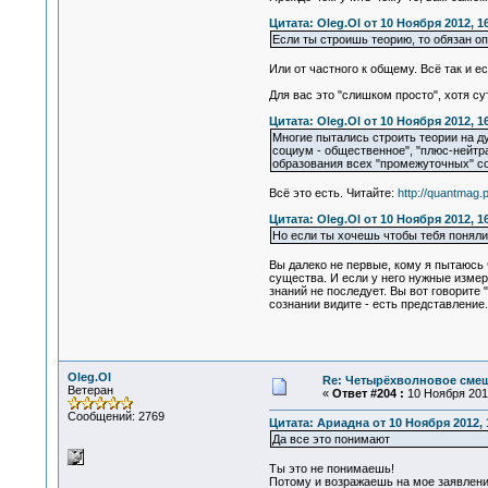
Цитата: Oleg.Ol от 10 Ноября 2012, 1
Если ты строишь теорию, то обязан оп
Или от частного к общему. Всё так и ес
Для вас это "слишком просто", хотя су
Цитата: Oleg.Ol от 10 Ноября 2012, 1
Многие пытались строить теории на д
социум - общественное", "плюс-нейтра
образования всех "промежуточных" со
Всё это есть. Читайте:
http://quantmag
Цитата: Oleg.Ol от 10 Ноября 2012, 1
Но если ты хочешь чтобы тебя поняли
Вы далеко не первые, кому я пытаюсь 
существа. И если у него нужные измере
знаний не последует. Вы вот говорите 
сознании видите - есть представление
Oleg.Ol
Re: Четырёхволновое смеш
Ветеран
«
Ответ #204 :
10 Ноября 2012
Сообщений: 2769
Цитата: Ариадна от 10 Ноября 2012, 
Да все это понимают
Ты это не понимаешь!
Потому и возражаешь на мое заявлени