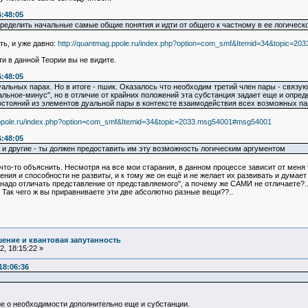
6:48:05
ределить начальные самые общие понятия и идти от общего к частному в ее логическо
ть, и уже давно:
http://quantmag.ppole.ru/index.php?option=com_smf&Itemid=34&topic=2
ти в данной Теории вы не видите.
6:48:05
уальных парах. Но в итоге - пшик. Оказалось что необходим третий член пары - связ
льное-минус", но в отличие от крайних положений эта субстанция задает еще и опред
стояний из элементов дуальной пары в контексте взаимодействия всех возможных па
.ppole.ru/index.php?option=com_smf&Itemid=34&topic=2033.msg54001#msg54001
6:48:05
 и другие - ты должен предоставить им эту возможность логическим аргументом
что-то объяснить. Несмотря на все мои старания, в данном процессе зависит от меня
ния и способности не развиты, и к тому же он ещё и не желает их развивать и думает 
"надо отличать представление от представляемого", а почему же САМИ не отличаете?.. Т
. Так чего ж вы приравниваете эти две абсолютно разные вещи??..
ение и квантовая запутанность
, 18:15:22 »
18:06:36
е о необходимости дополнительно еще и субстанции.