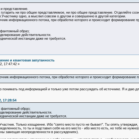
 и представление.
 гутарить ни про общее представляемое, ни про общее представление. Отделяйте соз
л Участнику одно, а мыслил совсем о другом и совершенно в другой категории.
очник информационного потока, при обработке которого и происходит формирование пре
 фантомный образ;
делирование действительности.
реднической инстанции даже не требуется.
ение и квантовая запутанность
, 17:47:42 »
очник информационного потока, при обработке которого и происходит формирование пре
о понимать под информацией и только уже потом рассуждать об источнике. Я и даю д
, 17:28:54
- фантомный образ;
оделирование действительности.
реднической инстанции даже не требуется.
 Участник. Только изощренне. Ибо "свято место пусто не бывает". Ты опять утверждая,
деленность, то ты и подставил себя на его место - ибо место есть, но тебе не нужн
ены замещая неопределенности в рассуждениях).