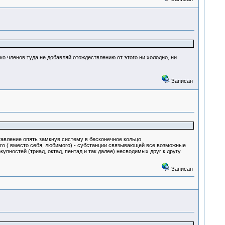
о членов туда не добавляй отождествлению от этого ни холодно, ни
Записан
тавление опять замкнув систему в бесконечное кольцо
го ( вместо себя, любимого) - субстанции связывающей все возможные
ностей (триад, октад, пентад и так далее) несводимых друг к другу.
Записан