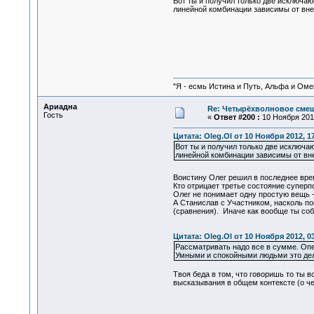
Вот ты и получил только две исключаю
линейной комбинации зависимы от внеш
"Я - есмь Истина и Путь, Альфа и Омега
Ариадна
Re: Четырёхволновое смеш
Гость
«
Ответ #200 :
10 Ноября 2012
Цитата: Oleg.Ol от 10 Ноября 2012, 1
Вот ты и получил только две исключа
линейной комбинации зависимы от вне
Воистину Олег решил в последнее вр
Кто отрицает третье состояние суперп
Олег не понимает одну простую вещь -
А Станислав с Участником, насколь по
(сравнения). Иначе как вообще ты со
Цитата: Oleg.Ol от 10 Ноября 2012, 0
Рассматривать надо все в сумме. Опе
Умными и спокойными людьми это дел
Твоя беда в том, что говоришь то ты в
высказывания в общем контексте (о чем