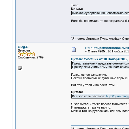
Типо:
Цитата:
никакая суперпозиция невозможна без
Если бы понимала, то не возражала бы.
"Я - есмь Истина и Путь, Альфа и Омега
Oleg.Ol
Re: Четырёхволновое смеш
Ветеран
«
Ответ #205 :
10 Ноября 2012
Сообщений: 2769
Цитата: Участник от 10 Ноября 2012, 
Представление и представляемое - дуа
Прежде чем учить чему-то, вам само
Голословное заявление.
Покажи правильные дуальные пары к ним
Вот так у тебя и во всем. Увы ...
Цитата:
Всё это есть. Читайте:
http://quantma
Я это читал. Это же просто манифест, 
И возражать там не на что.
Можно только руплескать или там плева
"Я - есмь Истина и Путь, Альфа и Омега