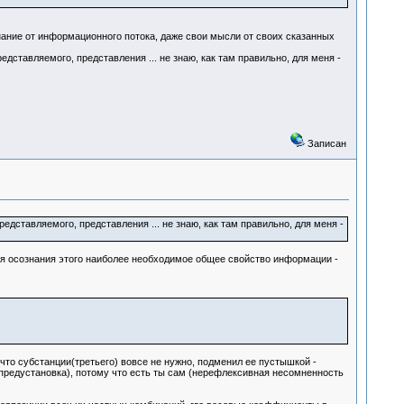
нание от информационного потока, даже свои мысли от своих сказанных
дставляемого, представления ... не знаю, как там правильно, для меня -
Записан
дставляемого, представления ... не знаю, как там правильно, для меня -
ля осознания этого наиболее необходимое общее свойство информации -
 что субстанции(третьего) вовсе не нужно, подменил ее пустышкой -
о(предустановка), потому что есть ты сам (нерефлексивная несомненность