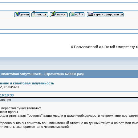
0 Пользователей и 4 Гостей смотрят эту т
квантовая запутанность (Прочитано 620968 раз)
ение и квантовая запутанность
, 16:54:32 »
16:18:38
ужающих
о перестал существовать?
овсем правы.
о для ответа вам "осусять" ваши мысли я даже необходимости не вижу, мне достаточн
тересно было бы почитать ваш письменный ответ не на данный текст, а на вот мои мысл
ля чистоты эксперимента по чтению мыслей.