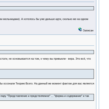
ми мельницами). А хотелось бы уже дальше идти, сколько же на одном
Записан
тати, не основывается на том, к чему вы привыкли - вера. Это всё, что
о бы осознали Теорию Всего. На данный же момент фактом для вас является
пару "Представление и предствляемое" ... "форма и содержание" и так