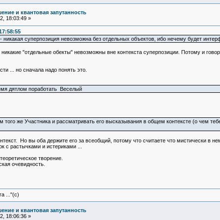
ение и квантовая запутанность
, 18:03:49 »
17:58:55
- никакая суперпозиция невозможна без отдельных объектов, ибо нечему будет интер
о никакие "отдельные обекты" невозможны вне контекста суперпозиции. Потому и говор
ти ... но сначала надо понять это.
емя дятлом поработать Веселый
того же Участника и рассматривать его высказывания в общем контексте (о чем тебе с
онтекст. Но вы оба держите его за всеобщий, потому что считаете что мистически в не
ок с растычками и истериками ...
 теоретическое творение.
еская очевидность.
 ..."(с)
ение и квантовая запутанность
, 18:06:36 »