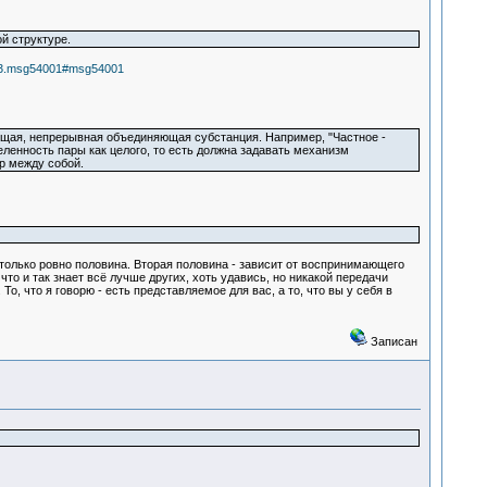
й структуре.
033.msg54001#msg54001
ующая, непрерывная объединяющая субстанция. Например, "Частное -
еленность пары как целого, то есть должна задавать механизм
р между собой.
 только ровно половина. Вторая половина - зависит от воспринимающего
что и так знает всё лучше других, хоть удавись, но никакой передачи
о, что я говорю - есть представляемое для вас, а то, что вы у себя в
Записан