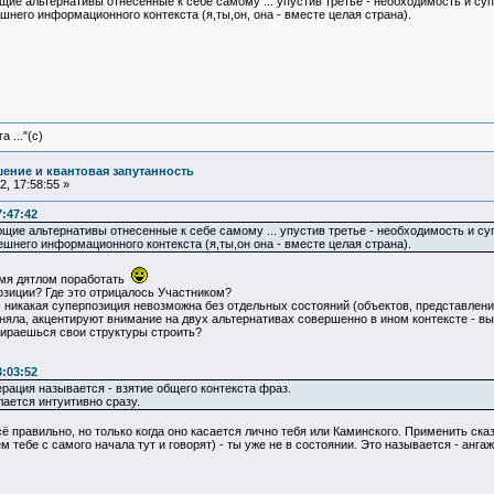
щие альтернативы отнесенные к себе самому ... упустив третье - необходимость и с
него информационного контекста (я,ты,он, она - вместе целая страна).
 ..."(с)
ение и квантовая запутанность
, 17:58:55 »
7:47:42
ющие альтернативы отнесенные к себе самому ... упустив третье - необходимость и с
шнего информационного контекста (я,ты,он она - вместе целая страна).
емя дятлом поработать
озиции? Где это отрицалось Участником?
 никакая суперпозиция невозможна без отдельных состояний (объектов, представлени
няла, акцентируют внимание на двух альтернативах совершенно в ином контексте - в
бираешься свои структуры строить?
3:03:52
рация называется - взятие общего контекста фраз.
ается интуитивно сразу.
сё правильно, но только когда оно касается лично тебя или Каминского. Применить ск
 тебе с самого начала тут и говорят) - ты уже не в состоянии. Это называется - анга