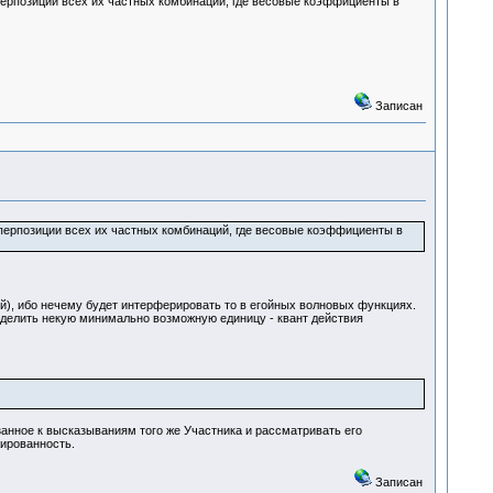
уперпозиции всех их частных комбинаций, где весовые коэффициенты в
Записан
уперпозиции всех их частных комбинаций, где весовые коэффициенты в
й), ибо нечему будет интерферировать то в егойных волновых функциях.
ыделить некую минимально возможную единицу - квант действия
азанное к высказываниям того же Участника и рассматривать его
жированность.
Записан