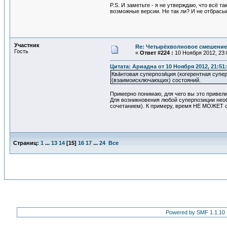
P.S. И заметьте - я не утверждаю, что всё 
возможные версии. Не так ли? И не отбрасыв
Участник
Re: Четырёхволновое смешение 
Гость
«
Ответ #224 :
10 Ноября 2012, 23:
Цитата: Ариадна от 10 Ноября 2012, 21:51
Ква́нтовая суперпози́ция (когерентная суп
(взаимоисключающих) состояний.
Примерно понимаю, для чего вы это привели
Для возникновения любой суперпозиции не
сочетанием). К примеру, время НЕ МОЖЕТ су
Страниц:
1
...
13
14
[
15
]
16
17
...
24
Все
Powered by SMF 1.1.10