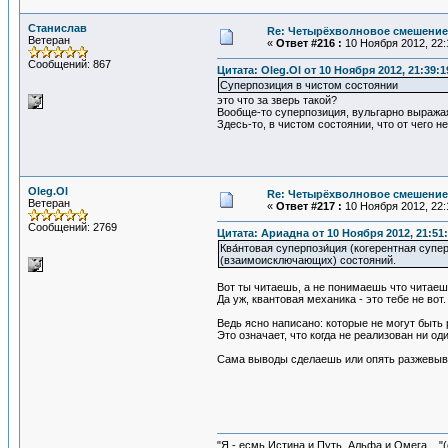
Станислав
Re: Четырёхволновое смешение 
Ветеран
«
Ответ #216 :
10 Ноября 2012, 22:
Сообщений: 867
Цитата: Oleg.Ol от 10 Ноября 2012, 21:39:1
Суперпозиция в чистом состоянии
это что за зверь такой?
Вообще-то суперпозиция, вульгарно выражая
Здесь-то, в чистом состоянии, что от чего н
Oleg.Ol
Re: Четырёхволновое смешение 
Ветеран
«
Ответ #217 :
10 Ноября 2012, 22:
Сообщений: 2769
Цитата: Ариадна от 10 Ноября 2012, 21:51
Ква́нтовая суперпози́ция (когерентная суп
(взаимоисключающих) состояний.
Вот ты читаешь, а не понимаешь что читае
Да уж, квантовая механика - это тебе не вот. 
Ведь ясно написано: которые не могут быт
Это означает, что когда не реализован ни о
Сама выводы сделаешь или опять разжевыв
"Я - есмь Истина и Путь, Альфа и Омега ..."(