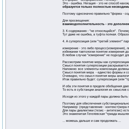
Это - ошибка. Негация - это не способ нах
образуется только полностью несводим
Поэтому однозначно правильно "форма - сод
Для просвещения:
взаимодополнительность - это дополне
3. К содержанию - "не относящийся". Почем
Тут даже не ошибка, а туфта полная. Образо
4. А суперпозиция (или "третий элемент" пар
измерение - это либо процесс(измерения), л
избежании тавтологии понятие измерения д
В любом случае "измерение" не подходит д
Рассмотрим понятие меры как суперпозиции
Смысл понятия суперпозиции раскрывается 
Напомню: все элементы композиции должны 
Смысл понятия мера - единство формы и с
Очевидно, что смысл понятия меры аналоги
Итак правильно будет: суперпозиция (или "т
И оба эти понятия в пределе обобщения даю
То есть в субстанции аналогия их смыслов 
Исходя из этого у каждой пары должна быть
Поэтому для обеспечения субстанциональнос
Например: (представление - контекст(мера 
Для пары диалектики (тезис - антитезис) ест
Это знаменитая Гегелевская "триада мышле
... можешь дальше и сам продолжать ...