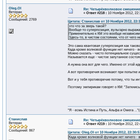
Oleg.Ol
Re: Четырёхволновое смешение 
Ветеран
«
Ответ #218 :
10 Ноября 2012, 22:
Сообщений: 2769
Цитата: Станислав от 10 Ноября 2012, 22:
это что за зверь такой?
Вообще-то суперпозиция, вульгарно выража
Применительно к КМ это вообще независимо
Здесь-то, в чистом состоянии, что от чего н
Это сама квантовая суперпозиция как такова
Када кроме волновой функции нет ничего - 
Можно сказать - чисто потенциальное сущес
Называется еще - чистое запутанное состоян
А нужна она вот для чего. Именно от этой и
А вот противоречия возникают при попытке и
Вот и у тебя противоречие потому, что ты и
Поэтому эмпирикам говорят о КМ: "Заткнись
"Я - есмь Истина и Путь, Альфа и Омега ..."(
Станислав
Re: Четырёхволновое смешение 
Ветеран
«
Ответ #219 :
10 Ноября 2012, 22:
Сообщений: 867
Цитата: Oleg.Ol от 10 Ноября 2012, 22:30:5
Када кроме волновой функции нет ничего - 