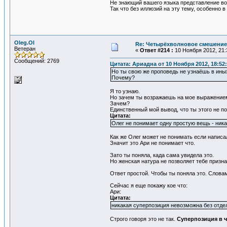
Не знающий вашего языка представление воо
Так что без иллюзий на эту тему, особенно 
Oleg.Ol
Re: Четырёхволновое смешение 
Ветеран
«
Ответ #214 :
10 Ноября 2012, 21:
Сообщений: 2769
Цитата: Ариадна от 10 Ноября 2012, 18:52
Но ты свою же проповедь не узнаёшь в ины
Почему?
Я то узнаю.
Но зачем ты возражаешь на мое выражение
Зачем?
Единственный мой вывод, что ты этого не п
Цитата:
Олег не понимает одну простую вещь - ник
Как же Олег может не понимать если написа
Значит это Ари не понимает что.
Зато ты поняла, када сама увидела это.
Но женская натура не позволяет тебе призн
Ответ простой. Чтобы ты поняла это. Словам
Сейчас я еще покажу кое что:
Ари:
Цитата:
никакая суперпозиция невозможна без отде
Строго говоря это не так.
Суперпозиция в ч