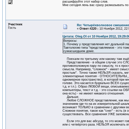
расшифруйте этот набор слов.
Мне сегодня лень вас сразу размазывать по
Участник
Re: Четырёхволновое смешение 
Гость
«
Ответ #220 :
10 Ноября 2012, 22:
Цитата: Oleg.Ol от 10 Ноября 2012, 19:29:0
Вопросы:
1. Почему у представления нет дуальной пар
Тавтологию типа "представляемое - это тож
сумасшедшем доме.
Поехали по третьему или какому там ещё не
Представление - в общем случае это СЛО
противоположную пару по смыслу, то к про
смысла. Например, "сложное" - имеет смысл
простым". Точно также НЕЛЬЗЯ сказать, метр
элементарные понятия - ОТНОСИТЕЛЬНЫ, дру
одномерное пространство), в которой при м
голове. Это касается буквально ВСЕХ сущес
т.д. и т.п.). Образ ЛЮБОЙ вещи, описываемо
компьютеры, текст и т.д. - это ссылки на О
она есть) - не имеют никакого отношения.
Дальше.
Любое СЛОЖНОЕ представление, как мы уже
значением где-то на их измерительной шкале
возникает ТОЛЬКО в сравнении с другими в
Сложное понятие, такое как "снег" - есть
существовать. Все сравнения УЖЕ заложены
Если это для вас абсурд, то это может говор
или с четвёртого раза. НЕЛЬЗЯ исключать вт