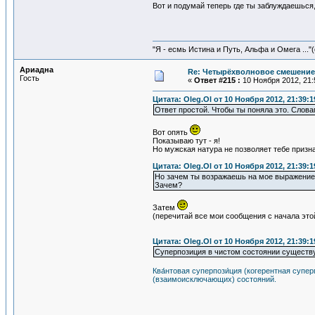
Вот и подумай теперь где ты заблуждаешься,
"Я - есмь Истина и Путь, Альфа и Омега ..."(
Ариадна
Re: Четырёхволновое смешение 
Гость
«
Ответ #215 :
10 Ноября 2012, 21:
Цитата: Oleg.Ol от 10 Ноября 2012, 21:39:1
Ответ простой. Чтобы ты поняла это. Слова
Вот опять
Показываю тут - я!
Но мужская натура не позволяет тебе призн
Цитата: Oleg.Ol от 10 Ноября 2012, 21:39:1
Но зачем ты возражаешь на мое выражени
Зачем?
Затем
(перечитай все мои сообщения с начала это
Цитата: Oleg.Ol от 10 Ноября 2012, 21:39:1
Суперпозиция в чистом состоянии существу
Ква́нтовая суперпози́ция (когерентная суп
(взаимоисключающих) состояний.