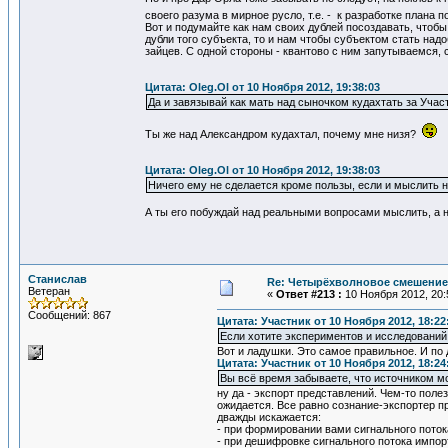
своего разума в мирное русло, т.е. - к разработке плана 
Вот и подумайте как нам своих дублей посоздавать, чтобы 
дубли того субъекта, то и нам чтобы субъектом стать над
зайцев. С одной стороны - квантово с ним запутываемся, 
Цитата: Oleg.Ol от 10 Ноября 2012, 19:38:03
Да и завязывай как мать над сыночком кудахтать за Учас
Ты же над Александром кудахтал, почему мне низя?
Цитата: Oleg.Ol от 10 Ноября 2012, 19:38:03
Ничего ему не сделается кроме пользы, если и мыслить нач
А ты его побуждай над реальными вопросами мыслить, а н
Станислав
Re: Четырёхволновое смешение 
Ветеран
«
Ответ #213 :
10 Ноября 2012, 20:
Сообщений: 867
Цитата: Участник от 10 Ноября 2012, 18:22
Если хотите экспериментов и исследований
Вот и ладушки. Это самое правильное. И по
Цитата: Участник от 10 Ноября 2012, 18:24
Вы всё время забываете, что источником м
ну да - экспорт представлений. Чем-то поле
ожидается. Все равно сознание-экспортер п
дважды искажается:
- при формировании вами сигнального поток
- при дешифровке сигнального потока импор