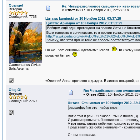
Quangel
Re: Четырёхволновое смешение и квантовая
Ветеран
«
Ответ #221 :
10 Ноября 2012, 22:58:37 »
Сообщений: 7735
Цитата: kaminski от 10 Ноября 2012, 03:37:28
Цитата: Ариадна от 10 Ноября 2012, 01:52:29
Вобщем ещё один претендент на звание Истинно Кванто
Если говорить о солипсизме, то я против только вульгар
http://ru.wikipedia.org/wiki/%D0%9E%D1%82
Замечу, что этот ярлык тоже не совсем соответствует мое
Он же - "объективный идеализм" Гегеля.
Ни к чему ино
моделей бытия.
Сaementarius Civitas
Solis Aeterna
«Осенний Ангел прячется в дождях. В листве янтарной, в п
Oleg.Ol
Re: Четырёхволновое смешение 
Ветеран
«
Ответ #222 :
10 Ноября 2012, 23:
Сообщений: 2769
Цитата: Станислав от 10 Ноября 2012, 22:4
расшифруйте этот набор слов.
Вот о том и речь. Я сказал - ты не понял. )))
И расшифровывать бесполезно ... человеку
А вот представить себе композицию всех во
Представить же себе эквивалент - композици
О чем я и сказал.