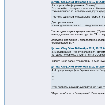
Цитата: Oleg.Ol от 10 Ноября 2012, 19:29:0
2.К форме - бесформенное. Почему?
Это - ошибка. Негация - это не способ на
только полностью несводимыми друг к дру
Поэтому однозначно правильно "форма - со
Для просвещения:
взаимодополнительность - это дополнение 
Сказал одно, и даже вроде правильно ("Дуа
вывод сделал совершенно другой - "Поэтому 
Определённая Форма и определённое содержан
противоположны??..
Цитата: Oleg.Ol от 10 Ноября 2012, 19:29:0
3. К содержанию - "не относящийся". Поче
Тут даже не ошибка, а туфта полная. Образ
Глядите не на палец, уважаемый, а туда, куд
Цитата: Oleg.Ol от 10 Ноября 2012, 19:29:0
4. А суперпозиция (или "третий элемент" па
...
...
...
...
...
Итак правильно будет: суперпозиция (или "т
"Мера пары" и есть "измерение". У вас одна 