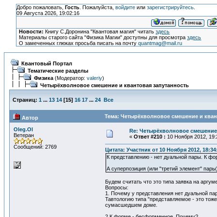
Добро пожаловать,
Гость
. Пожалуйста,
войдите
или
зарегистрируйтесь
.
09 Августа 2026, 19:02:16
Новости:
Книгу С.Доронина "Квантовая магия" читать
здесь
Материалы старого сайта "Физика Магии" доступны для просмотра
здесь
О замеченных глюках просьба писать на почту
quantmag@mail.ru
Квантовый Портал
Тематические разделы
Физика
(Модератор:
valeriy
)
Четырёхволновое смешение и квантовая запутанность
Страниц:
1
...
13
14
[
15
]
16
17
...
24
Все
Тема: Четырёхволновое смешение и квант
Автор
Oleg.Ol
Re: Четырёхволновое смешение 
Ветеран
«
Ответ #210 :
10 Ноября 2012, 19:
Сообщений: 2769
Цитата: Участник от 10 Ноября 2012, 18:34
К представлению - нет дуальной пары. К фо
А суперпозиция (или "третий элемент" пары)
Будем считать что это типа заявка на аргуме
Вопросы:
1. Почему у представления нет дуальной пар
Тавтологию типа "представляемое - это тож
сумасшедшем доме.
2.К форме - бесформенное. Почему?