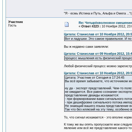
"Я - есмь Истина и Путь, Альфа и Омега ..."(
Участник
Re: Четырёхволновое смешение 
Гость
«
Ответ #223 :
10 Ноября 2012, 23:
Цитата: Станислав от 10 Ноября 2012, 20:
Вот и ладушки. Это самое правильное. И по
Вы ж недавно сами заявляли:
Цитата: Станислав от 09 Ноября 2012, 15:
процесс мышления есть физический проце
Любой физический процесс можно зарегистр
Цитата: Станислав от 10 Ноября 2012, 20:
Цитата: Участник от Сегодня в 17:24:45
Вы всё время забываете, что источником м
ну да - экспорт представлений. Чем-то пол
не ожидается. Все равно сознание-экспорте
представление дважды искажается:
- при формировании вами сигнального пото
- при дешифровке сигнального потока импо
Не знающий вашего языка представление во
Так что без иллюзий на эту тему, особенно 
То, что сигнал искажается - это вполне нор
К тому же вы опять пропускаете мои следующ
явление или всё же представление какого-то