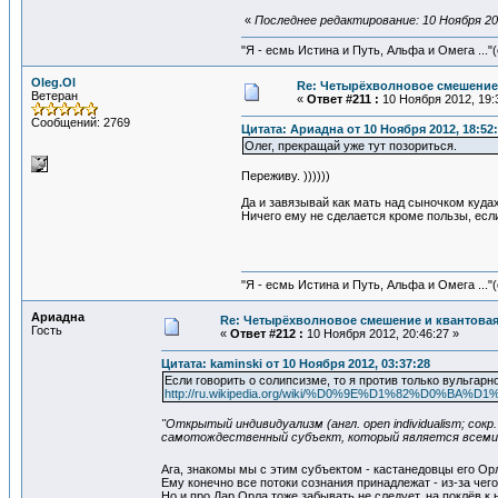
«
Последнее редактирование: 10 Ноября 201
"Я - есмь Истина и Путь, Альфа и Омега ..."(
Oleg.Ol
Re: Четырёхволновое смешение 
Ветеран
«
Ответ #211 :
10 Ноября 2012, 19:
Сообщений: 2769
Цитата: Ариадна от 10 Ноября 2012, 18:52
Олег, прекращай уже тут позориться.
Переживу. ))))))
Да и завязывай как мать над сыночком кудах
Ничего ему не сделается кроме пользы, если 
"Я - есмь Истина и Путь, Альфа и Омега ..."(
Ариадна
Re: Четырёхволновое смешение и квантовая
Гость
«
Ответ #212 :
10 Ноября 2012, 20:46:27 »
Цитата: kaminski от 10 Ноября 2012, 03:37:28
Если говорить о солипсизме, то я против только вульгар
http://ru.wikipedia.org/wiki/%D0%9E%D1%82
"Открытый индивидуализм (англ. open individualism; с
самотождественный субъект, который является всеми и
Ага, знакомы мы с этим субъектом - кастанедовцы его О
Ему конечно все потоки сознания принадлежат - из-за чег
Но и про Дар Орла тоже забывать не следует, на поклёв 