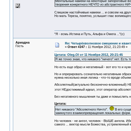
Ментальные намеки на некоторые запороговые во
творения конкретного НЕЧТО из абстрактного НИ
Слишком настойчивые намеки ... и совсем на друго
Но мать Тереза, понятно, услышит глас вопиющего .
"Я - есмь Истина и Путь, Альфа и Омега ..."(с)
Ариадна
Re: Четырёхволновое смешение и квант
Гость
«
Ответ #247 :
11 Ноября 2012, 21:23:49 »
Цитата: Oleg.Ol от 11 Ноября 2012, 20:21:45
Я же точно знаю, что никакого "ничего" нет. Есть т
Но есть еще образ и негативный - вот его то и нуж
Но и опрерировать сознательно негативным образ
нужна несколько иная логика - что-то вроде объе
Абсолютный(актуально бесконечно-вложенный) НЕ-к
этот НЕдостижимый идеал, этот оператор абсолютн
Без негативного мышления ты даже и помыслить н
Цитата:
Нет никакого "Абсолютного Ничто".
В его суще
замкнутого взаимопревращения локальных форм.
Но человек - не ангел, человек - ВЫШЕ ангела. И
самого ... вектор мысли Божества, устремленный 