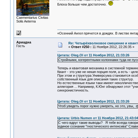
Блоха больше чем достаточно.
Сaementarius Civitas
Solis Aeterna
«Осенний Ангел прячется в дождях. В листве янтарн
Ариадна
Re: Четырёхволновое смешение и квант
Гость
«
Ответ #250 :
11 Ноября 2012, 22:26:35 »
Цитата: Oleg.Ol от 11 Ноября 2012, 21:33:26
Стройными, когерентными колоннами туда не пуск
Теперь и квантовая механика в системной термин
Квант - это уже не некая порция поля, а есть - ц
При этом и структура Универсума становится особ
собственный язык для описания таких структур.
Но естественные языки таки имеют неколличестве
аллегория ... Например, К.Юнг обнаружил этот "у
синхронистичность.
Цитата: Oleg.Ol от 11 Ноября 2012, 21:33:26
Чтоб увидеть порог нужно умереть, но это, увы, ф
Цитата: Urbis Numen от 11 Ноября 2012, 21:43:0
C чего вдруг такие выводы? Я тебе всегда говор
единое сознание "гностического интенсива" Слави