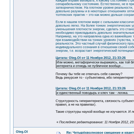
Каждый вправе выбирать, к какому состоянию стр
сепарабельному состоянию. Естественно, не в пр
затворничеством. На плотном уровне реальности, 
довольно разумны и в некоторых отношениях оптим
толтекских практик – это как можно дольше сохра
Если в нашем плотном мире с сильными классиче
довольно легко. На более тонких энергетических 
уменьшения плотности энергии, сделать это стано
необходимо прикладывать довольно значительные 
Например, на это направлена одна из важнейших т
при взаимодействии на тонких уровнях (чувства, 
реальности. Это частный случай физического про
индивидуального сознания в отношении своей собс
энергии, т.е. возрастает энергетический потенциал
Цитата: Oleg.Ol от 11 Ноября 2012, 21:33:26
Или можно, метафорически выражаясь, как той блон
интернета и отнюдь не публичное вообще...
Почему бы тебе не отвечать себе самому?
Ведь рекурсия то - субъективна, ибо гиперинтернет
Цитата: Oleg.Ol от 11 Ноября 2012, 21:33:26
и единственный поводырь и ключ там - логика.
Структурность гиперинтернета, связность субъекто
правил, а не на правилах).
Такие структуры наукой вообще не изучаются. И лог
«
Последнее редактирование: 11 Ноября 2012, 23
Oleg.Ol
Re: Четырёхволновое смешение и квант