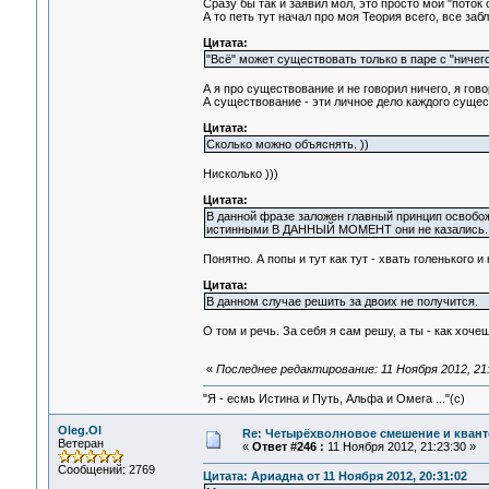
Сразу бы так и заявил мол, это просто мой "поток с
А то петь тут начал про моя Теория всего, все заб
Цитата:
"Всё" может существовать только в паре с "ничего
А я про существование и не говорил ничего, я гов
А существование - эти личное дело каждого сущест
Цитата:
Сколько можно объяснять. ))
Нисколько )))
Цитата:
В данной фразе заложен главный принцип освобо
истинными В ДАННЫЙ МОМЕНТ они не казались.
Понятно. А попы и тут как тут - хвать голенького и 
Цитата:
В данном случае решить за двоих не получится.
О том и речь. За себя я сам решу, а ты - как хочеш
«
Последнее редактирование: 11 Ноября 2012, 21:
"Я - есмь Истина и Путь, Альфа и Омега ..."(с)
Oleg.Ol
Re: Четырёхволновое смешение и квант
Ветеран
«
Ответ #246 :
11 Ноября 2012, 21:23:30 »
Сообщений: 2769
Цитата: Ариадна от 11 Ноября 2012, 20:31:02