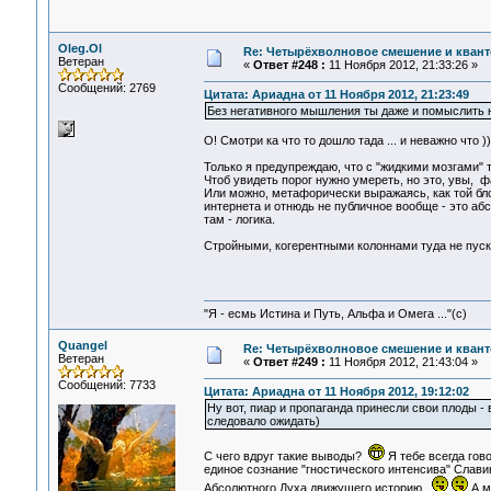
Oleg.Ol
Re: Четырёхволновое смешение и квант
Ветеран
«
Ответ #248 :
11 Ноября 2012, 21:33:26 »
Сообщений: 2769
Цитата: Ариадна от 11 Ноября 2012, 21:23:49
Без негативного мышления ты даже и помыслить 
О! Смотри ка что то дошло тада ... и неважно что ))
Только я предупреждаю, что с "жидкими мозгами" 
Чтоб увидеть порог нужно умереть, но это, увы, ф
Или можно, метафорически выражаясь, как той блон
интернета и отнюдь не публичное вообще - это абс
там - логика.
Стройными, когерентными колоннами туда не пуск
"Я - есмь Истина и Путь, Альфа и Омега ..."(с)
Quangel
Re: Четырёхволновое смешение и квант
Ветеран
«
Ответ #249 :
11 Ноября 2012, 21:43:04 »
Сообщений: 7733
Цитата: Ариадна от 11 Ноября 2012, 19:12:02
Ну вот, пиар и пропаганда принесли свои плоды -
следовало ожидать)
C чего вдруг такие выводы?
Я тебе всегда гов
единое сознание "гностического интенсива" Слави
Абсолютного Духа,движущего историю.
А м