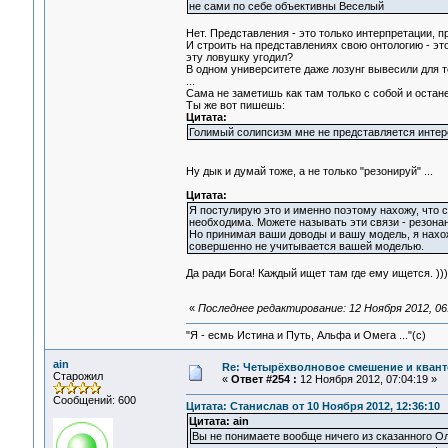
не сами по себе объективны Веселый
Нет. Представления - это только интерпретации, п
И строить на представлениях свою онтологию - эт
эту ловушку угодил?
В одном университете даже лозунг вывесили для то
...
Сама не заметишь как там только с собой и останеш
Ты же вот пишешь:
Цитата:
Голимый солипсизм мне не представляется интер
Ну дык и думай тоже, а не только "резонируй" ...
Цитата:
Я постулирую это и именно поэтому нахожу, что 
необходима. Можете называть эти связи - резонанс
Но принимая ваши доводы и вашу модель, я нахожу,
совершенно не учитывается вашей моделью.
Да ради Бога! Каждый ищет там где ему ищется. )))
«
Последнее редактирование: 12 Ноября 2012, 06:
"Я - есмь Истина и Путь, Альфа и Омега ..."(с)
ain
Re: Четырёхволновое смешение и квант
Старожил
«
Ответ #254 :
12 Ноября 2012, 07:04:19 »
Сообщений: 600
Цитата: Станислав от 10 Ноября 2012, 12:36:10
Цитата: ain
Вы не понимаете вообще ничего из сказанного О