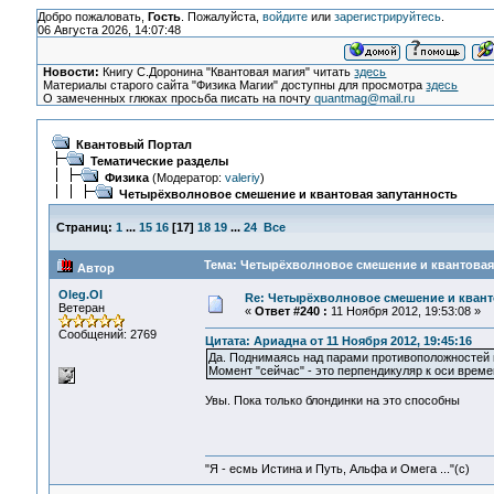
Добро пожаловать,
Гость
. Пожалуйста,
войдите
или
зарегистрируйтесь
.
06 Августа 2026, 14:07:48
Новости:
Книгу С.Доронина "Квантовая магия" читать
здесь
Материалы старого сайта "Физика Магии" доступны для просмотра
здесь
О замеченных глюках просьба писать на почту
quantmag@mail.ru
Квантовый Портал
Тематические разделы
Физика
(Модератор:
valeriy
)
Четырёхволновое смешение и квантовая запутанность
Страниц:
1
...
15
16
[
17
]
18
19
...
24
Все
Тема: Четырёхволновое смешение и квантовая 
Автор
Oleg.Ol
Re: Четырёхволновое смешение и квант
Ветеран
«
Ответ #240 :
11 Ноября 2012, 19:53:08 »
Сообщений: 2769
Цитата: Ариадна от 11 Ноября 2012, 19:45:16
Да. Поднимаясь над парами противоположностей 
Момент "сейчас" - это перпендикуляр к оси време
Увы. Пока только блондинки на это способны
"Я - есмь Истина и Путь, Альфа и Омега ..."(с)