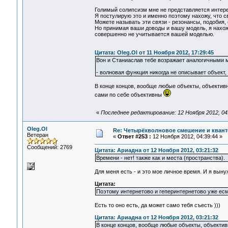
Голимый солипсизм мне не представляется интер
Я постулирую это и именно поэтому нахожу, что с
Можете называть эти связи - резонансы, подобия, с
Но принимая ваши доводы и вашу модель, я нахожу,
совершенно не учитывается вашей моделью.
Цитата: Oleg.Ol от 11 Ноября 2012, 17:29:45
Вон и Станиаслав тебе возражает аналогичными 
- волновая функция никогда не описывает объект,
В конце концов, вообще любые объекты, объектив
сами по себе объективны
«
Последнее редактирование: 12 Ноября 2012, 04
Oleg.Ol
Re: Четырёхволновое смешение и квант
Ветеран
«
Ответ #253 :
12 Ноября 2012, 04:39:44 »
Сообщений: 2769
Цитата: Ариадна от 12 Ноября 2012, 03:21:32
Времени - нет! также как и места (пространства).
Для меня есть - и это мое личное время. И я выну
Цитата:
Поэтому интернетово и геперинтернетово уже есм
Есть то оно есть, да может само тебя съесть )))
Цитата: Ариадна от 12 Ноября 2012, 03:21:32
В конце концов, вообще любые объекты, объекти