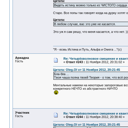
Цитата:
Видеть истину можно только из ЧИСТОГО сердца
Старо. Все попы так говорят когда на дурку хотят ох
Цитата:
В любом случае, вас это уже не касается.
Это уж я сам решу, что меня касается, а что нет. ))
"Я - есмь Истина и Путь, Альфа и Омега ..."(с)
Ариадна
Re: Четырёхволновое смешение и квант
Гость
«
Ответ #243 :
11 Ноября 2012, 20:31:02 »
Цитата: Oleg.Ol от 11 Ноября 2012, 20:21:45
Бла-бла ...
Твоя чаша полна твоей Теория - о том, что всё ро
Ментальные намеки на некоторые запороговые во
конкретного НЕЧТО из абстрактного НИЧТО
Участник
Re: Четырёхволновое смешение и квант
Гость
«
Ответ #244 :
11 Ноября 2012, 20:38:40 »
Цитата: Oleg.Ol от 11 Ноября 2012, 20:21:45