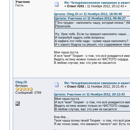
Участник
Re: Четырёхволновое смешение и квант
Гость
«
Ответ #241 :
11 Ноября 2012, 20:12:43 »
Цитата: Oleg.Ol от 11 Ноября 2012, 18:00:48
Цитата: Участник от 11 Ноября 2012, 09:46:27
"Это трудно - наполнить чашу, которая полна." (Мо
Проехали.
Угу. Урок тебе. Если ты пришел наполнять чаши ...
И попробуй задать себе вопросы:
А нафига это тебе надо - чужие чаши наполнять?
И с какого бодуна ты решил, что содержимое тво
Моя чаша пуста.
И вся "моя" Теория - о том, что всё рождается имен
Видеть истину можно только из ЧИСТОГО сердца.
В любом случае, вас это уже не касается.
Oleg.Ol
Re: Четырёхволновое смешение и квант
Ветеран
«
Ответ #242 :
11 Ноября 2012, 20:21:45 »
Сообщений: 2769
Цитата: Участник от 11 Ноября 2012, 20:12:43
Моя чаша пуста.
И вся "моя" Теория - о том, что всё рождается име
Видеть истину можно только из ЧИСТОГО сердца.
В любом случае, вас это уже не касается.
Бла-бла ...
Твоя чаша полна твоей Теория - о том, что всё рож
Я же точно знаю, что никакого "ничего" нет. Есть то