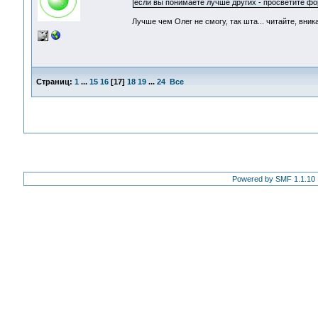
если вы понимаете лучше других - просветите фор
Лучше чем Олег не смогу, так шта... читайте, вник
Страниц:
1
...
15
16
[
17
]
18
19
...
24
Все
Powered by SMF 1.1.10