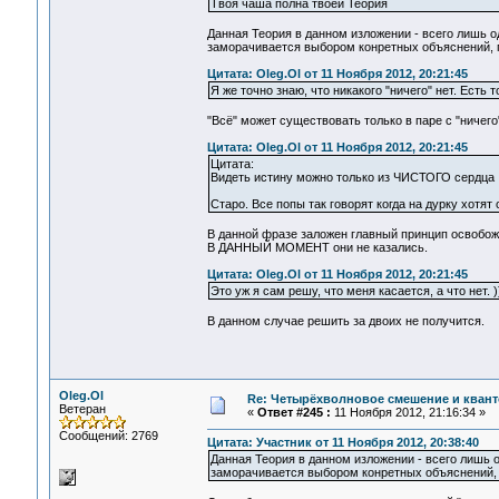
Твоя чаша полна твоей Теория
Данная Теория в данном изложении - всего лишь 
заморачивается выбором конретных объяснений, 
Цитата: Oleg.Ol от 11 Ноября 2012, 20:21:45
Я же точно знаю, что никакого "ничего" нет. Есть т
"Всё" может существовать только в паре с "ничего
Цитата: Oleg.Ol от 11 Ноября 2012, 20:21:45
Цитата:
Видеть истину можно только из ЧИСТОГО сердца
Старо. Все попы так говорят когда на дурку хотят о
В данной фразе заложен главный принцип освобож
В ДАННЫЙ МОМЕНТ они не казались.
Цитата: Oleg.Ol от 11 Ноября 2012, 20:21:45
Это уж я сам решу, что меня касается, а что нет. )
В данном случае решить за двоих не получится.
Oleg.Ol
Re: Четырёхволновое смешение и квант
Ветеран
«
Ответ #245 :
11 Ноября 2012, 21:16:34 »
Сообщений: 2769
Цитата: Участник от 11 Ноября 2012, 20:38:40
Данная Теория в данном изложении - всего лишь 
заморачивается выбором конретных объяснений,