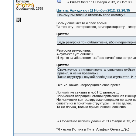
Ветеран
«
Ответ #251 :
11 Ноября 2012, 23:15:10 »
Сообщений: 2769
Цитата: Ариадна от 11 Ноября 2012, 22:26:35
Почему бы тебе не отвечать себе самому?
Всему свое место и свое время.
"интернету - интернетово, а гиперинтернету - гипе
Цитата:
Ведь рекурсия то - субъективна, ибо гиперинтерне
Рекурсия рекурсивна.
А субъект субъективен.
И где-то за абсолютом, за "все-ничто" они встречаю
Цитата:
Структурность гиперинтернета, связность субъект
правил, а не на правилах).
Такие структуры наукой вообще не изучаются. И ло
Эхе-хе. Кажись перборщил в свое время ...
Логикой не связать в лоб НЕгативное ...
Логическая операция негации примененная к конкр
Но логически контролируемая операция негации по
связать их в понятные структуры ... и так далее.
Та же логика, только примененная необычно ...
«
Последнее редактирование: 11 Ноября 2012, 23:
"Я - есмь Истина и Путь, Альфа и Омега ..."(с)