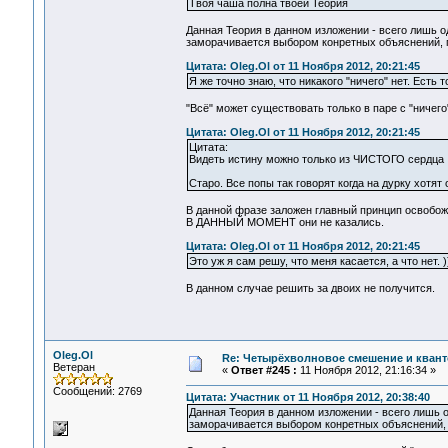
Твоя чаша полна твоей Теория
Данная Теория в данном изложении - всего лишь 
заморачивается выбором конретных объяснений, 
Цитата: Oleg.Ol от 11 Ноября 2012, 20:21:45
Я же точно знаю, что никакого "ничего" нет. Есть т
"Всё" может существовать только в паре с "ничего
Цитата: Oleg.Ol от 11 Ноября 2012, 20:21:45
Цитата:
Видеть истину можно только из ЧИСТОГО сердца
Старо. Все попы так говорят когда на дурку хотят о
В данной фразе заложен главный принцип освобож
В ДАННЫЙ МОМЕНТ они не казались.
Цитата: Oleg.Ol от 11 Ноября 2012, 20:21:45
Это уж я сам решу, что меня касается, а что нет. )
В данном случае решить за двоих не получится.
Oleg.Ol
Re: Четырёхволновое смешение и квант
Ветеран
«
Ответ #245 :
11 Ноября 2012, 21:16:34 »
Сообщений: 2769
Цитата: Участник от 11 Ноября 2012, 20:38:40
Данная Теория в данном изложении - всего лишь 
заморачивается выбором конретных объяснений,