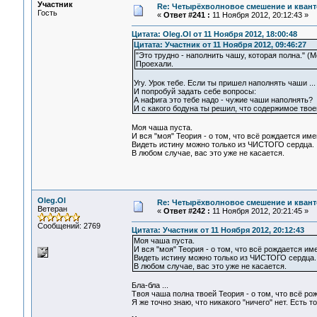
Участник
Re: Четырёхволновое смешение и квант
Гость
«
Ответ #241 :
11 Ноября 2012, 20:12:43 »
Цитата: Oleg.Ol от 11 Ноября 2012, 18:00:48
Цитата: Участник от 11 Ноября 2012, 09:46:27
"Это трудно - наполнить чашу, которая полна." (Мо
Проехали.
Угу. Урок тебе. Если ты пришел наполнять чаши ...
И попробуй задать себе вопросы:
А нафига это тебе надо - чужие чаши наполнять?
И с какого бодуна ты решил, что содержимое тво
Моя чаша пуста.
И вся "моя" Теория - о том, что всё рождается имен
Видеть истину можно только из ЧИСТОГО сердца.
В любом случае, вас это уже не касается.
Oleg.Ol
Re: Четырёхволновое смешение и квант
Ветеран
«
Ответ #242 :
11 Ноября 2012, 20:21:45 »
Сообщений: 2769
Цитата: Участник от 11 Ноября 2012, 20:12:43
Моя чаша пуста.
И вся "моя" Теория - о том, что всё рождается име
Видеть истину можно только из ЧИСТОГО сердца.
В любом случае, вас это уже не касается.
Бла-бла ...
Твоя чаша полна твоей Теория - о том, что всё рож
Я же точно знаю, что никакого "ничего" нет. Есть то