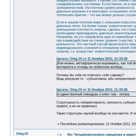
Каждый вправе выбирать, к какому состоянию стр
сепарабельному состоянию. Естественно, не в пр
затворничеством. На плотном уровне реальности, 
довольно разумны и в некоторых отношениях оптим
толтекских практик – это как можно дольше сохра
Если в нашем плотном мире с сильными классиче
довольно легко. На более тонких энергетических 
уменьшения плотности энергии, сделать это стано
необходимо прикладывать довольно значительные 
Например, на это направлена одна из важнейших т
при взаимодействии на тонких уровнях (чувства, 
реальности. Это частный случай физического про
индивидуального сознания в отношении своей собс
энергии, т.е. возрастает энергетический потенциал
Цитата: Oleg.Ol от 11 Ноября 2012, 21:33:26
Или можно, метафорически выражаясь, как той блон
интернета и отнюдь не публичное вообще...
Почему бы тебе не отвечать себе самому?
Ведь рекурсия то - субъективна, ибо гиперинтернет
Цитата: Oleg.Ol от 11 Ноября 2012, 21:33:26
и единственный поводырь и ключ там - логика.
Структурность гиперинтернета, связность субъекто
правил, а не на правилах).
Такие структуры наукой вообще не изучаются. И лог
«
Последнее редактирование: 11 Ноября 2012, 23
Oleg.Ol
Re: Четырёхволновое смешение и квант