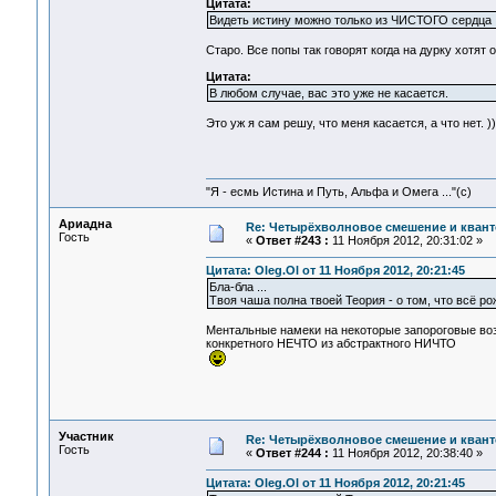
Цитата:
Видеть истину можно только из ЧИСТОГО сердца
Старо. Все попы так говорят когда на дурку хотят ох
Цитата:
В любом случае, вас это уже не касается.
Это уж я сам решу, что меня касается, а что нет. ))
"Я - есмь Истина и Путь, Альфа и Омега ..."(с)
Ариадна
Re: Четырёхволновое смешение и квант
Гость
«
Ответ #243 :
11 Ноября 2012, 20:31:02 »
Цитата: Oleg.Ol от 11 Ноября 2012, 20:21:45
Бла-бла ...
Твоя чаша полна твоей Теория - о том, что всё ро
Ментальные намеки на некоторые запороговые во
конкретного НЕЧТО из абстрактного НИЧТО
Участник
Re: Четырёхволновое смешение и квант
Гость
«
Ответ #244 :
11 Ноября 2012, 20:38:40 »
Цитата: Oleg.Ol от 11 Ноября 2012, 20:21:45