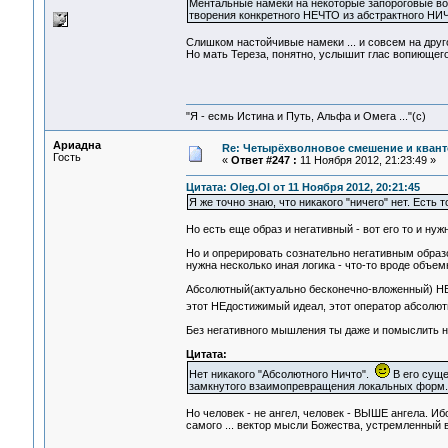
Ментальные намеки на некоторые запороговые во
творения конкретного НЕЧТО из абстрактного НИ
Слишком настойчивые намеки ... и совсем на друго
Но мать Тереза, понятно, услышит глас вопиющего .
"Я - есмь Истина и Путь, Альфа и Омега ..."(с)
Ариадна
Re: Четырёхволновое смешение и квант
Гость
«
Ответ #247 :
11 Ноября 2012, 21:23:49 »
Цитата: Oleg.Ol от 11 Ноября 2012, 20:21:45
Я же точно знаю, что никакого "ничего" нет. Есть т
Но есть еще образ и негативный - вот его то и нуж
Но и опрерировать сознательно негативным образ
нужна несколько иная логика - что-то вроде объе
Абсолютный(актуально бесконечно-вложенный) НЕ-к
этот НЕдостижимый идеал, этот оператор абсолютн
Без негативного мышления ты даже и помыслить н
Цитата:
Нет никакого "Абсолютного Ничто".
В его суще
замкнутого взаимопревращения локальных форм.
Но человек - не ангел, человек - ВЫШЕ ангела. И
самого ... вектор мысли Божества, устремленный 