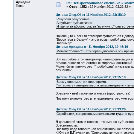
Ариадна
Re: Четырёхволновое смешение и квант
Гость
«
Ответ #252 :
12 Ноября 2012, 03:21:32 »
Цитата: Oleg.Ol от 11 Ноября 2012, 23:15:10
Рекурсия рекурсивна.
А субъект субъективен.
И где-то за абсолютом, за "все-ничто" они встреча
Наконец-то Олег Ол стал прислушиваться к дово
"Броситься в бездну" - это и есмь пробой дна, о
Например:
Цитата: Ариадна от 11 Ноября 2012, 19:45:16
Момент "сейчас" - это перпендикуляр к оси време
Вот на гребне этой авторекурсивной реализации и
ограниченности объективных мировых состояний.
Может быть именно этот "пробой дна" и назвали д
сознания?
Цитата: Oleg.Ol от 11 Ноября 2012, 23:15:10
Всему свое место и свое время.
"интернету - интернетово, а гиперинтернету - гип
Времени - нет! также как и места (пространства).
Поэтому интернетово и геперинтернетово уже есмь
Цитата: Oleg.Ol от 11 Ноября 2012, 21:33:26
Стройными, когерентными колоннами туда не пуск
Я дальше об этом и говорю, что именно субъектно
Всесвязности.
Поэтому надо говорить об объективной не связанн
К.Юнга и В.Паули и их "Синхронистичности, акау