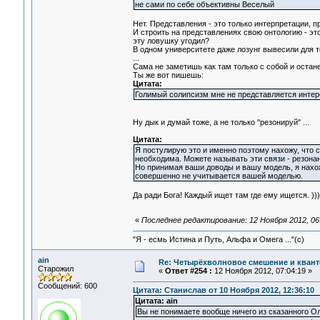
не сами по себе объективны Веселый
Нет. Представления - это только интерпретации, п
И строить на представлениях свою онтологию - эт
эту ловушку угодил?
В одном университете даже лозунг вывесили для то
...
Сама не заметишь как там только с собой и останеш
Ты же вот пишешь:
Цитата:
Голимый солипсизм мне не представляется интер
Ну дык и думай тоже, а не только "резонируй" ...
Цитата:
Я постулирую это и именно поэтому нахожу, что 
необходима. Можете называть эти связи - резонанс
Но принимая ваши доводы и вашу модель, я нахожу,
совершенно не учитывается вашей моделью.
Да ради Бога! Каждый ищет там где ему ищется. )))
«
Последнее редактирование: 12 Ноября 2012, 06:
"Я - есмь Истина и Путь, Альфа и Омега ..."(с)
ain
Re: Четырёхволновое смешение и квант
Старожил
«
Ответ #254 :
12 Ноября 2012, 07:04:19 »
Сообщений: 600
Цитата: Станислав от 10 Ноября 2012, 12:36:10
Цитата: ain
Вы не понимаете вообще ничего из сказанного О