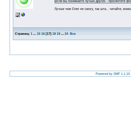
если вы понимаете лучше других - просветите фор
Лучше чем Олег не смогу, так шта... читайте, вник
Страниц:
1
...
15
16
[
17
]
18
19
...
24
Все
Powered by SMF 1.1.10