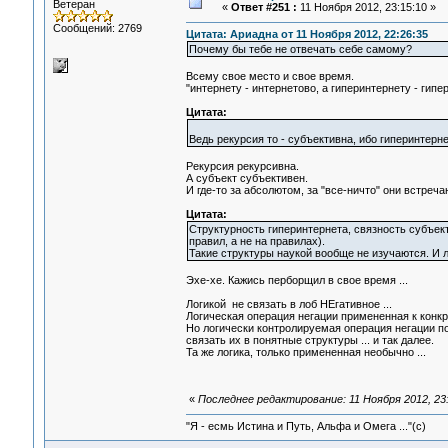
Ветеран
«
Ответ #251 :
11 Ноября 2012, 23:15:10 »
Сообщений: 2769
Цитата: Ариадна от 11 Ноября 2012, 22:26:35
Почему бы тебе не отвечать себе самому?
Всему свое место и свое время.
"интернету - интернетово, а гиперинтернету - гипе
Цитата:
Ведь рекурсия то - субъективна, ибо гиперинтерне
Рекурсия рекурсивна.
А субъект субъективен.
И где-то за абсолютом, за "все-ничто" они встречаю
Цитата:
Структурность гиперинтернета, связность субъект
правил, а не на правилах).
Такие структуры наукой вообще не изучаются. И ло
Эхе-хе. Кажись перборщил в свое время ...
Логикой не связать в лоб НЕгативное ...
Логическая операция негации примененная к конкр
Но логически контролируемая операция негации по
связать их в понятные структуры ... и так далее.
Та же логика, только примененная необычно ...
«
Последнее редактирование: 11 Ноября 2012, 23:
"Я - есмь Истина и Путь, Альфа и Омега ..."(с)