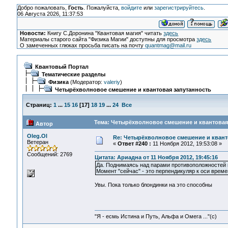
Добро пожаловать,
Гость
. Пожалуйста,
войдите
или
зарегистрируйтесь
.
06 Августа 2026, 11:37:53
Новости:
Книгу С.Доронина "Квантовая магия" читать
здесь
Материалы старого сайта "Физика Магии" доступны для просмотра
здесь
О замеченных глюках просьба писать на почту
quantmag@mail.ru
Квантовый Портал
Тематические разделы
Физика
(Модератор:
valeriy
)
Четырёхволновое смешение и квантовая запутанность
Страниц:
1
...
15
16
[
17
]
18
19
...
24
Все
Тема: Четырёхволновое смешение и квантовая 
Автор
Oleg.Ol
Re: Четырёхволновое смешение и квант
Ветеран
«
Ответ #240 :
11 Ноября 2012, 19:53:08 »
Сообщений: 2769
Цитата: Ариадна от 11 Ноября 2012, 19:45:16
Да. Поднимаясь над парами противоположностей 
Момент "сейчас" - это перпендикуляр к оси време
Увы. Пока только блондинки на это способны
"Я - есмь Истина и Путь, Альфа и Омега ..."(с)