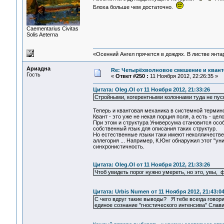
Блоха больше чем достаточно.
Сaementarius Civitas
Solis Aeterna
«Осенний Ангел прячется в дождях. В листве янтарн
Ариадна
Re: Четырёхволновое смешение и квант
Гость
«
Ответ #250 :
11 Ноября 2012, 22:26:35 »
Цитата: Oleg.Ol от 11 Ноября 2012, 21:33:26
Стройными, когерентными колоннами туда не пуск
Теперь и квантовая механика в системной термин
Квант - это уже не некая порция поля, а есть - ц
При этом и структура Универсума становится особ
собственный язык для описания таких структур.
Но естественные языки таки имеют неколличестве
аллегория ... Например, К.Юнг обнаружил этот "у
синхронистичность.
Цитата: Oleg.Ol от 11 Ноября 2012, 21:33:26
Чтоб увидеть порог нужно умереть, но это, увы, ф
Цитата: Urbis Numen от 11 Ноября 2012, 21:43:0
C чего вдруг такие выводы? Я тебе всегда говор
единое сознание "гностического интенсива" Слави