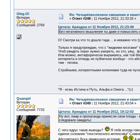
Oleg.Ol
Re: Четырёхволновое смешение и квант
Ветеран
«
Ответ #248 :
11 Ноября 2012, 21:33:26 »
Сообщений: 2769
Цитата: Ариадна от 11 Ноября 2012, 21:23:49
Без негативного мышления ты даже и помыслить 
О! Смотри ка что то дошло тада ... и неважно что ))
Только я предупреждаю, что с "жидкими мозгами" 
Чтоб увидеть порог нужно умереть, но это, увы, ф
Или можно, метафорически выражаясь, как той блон
интернета и отнюдь не публичное вообще - это абс
там - логика.
Стройными, когерентными колоннами туда не пуск
"Я - есмь Истина и Путь, Альфа и Омега ..."(с)
Quangel
Re: Четырёхволновое смешение и квант
Ветеран
«
Ответ #249 :
11 Ноября 2012, 21:43:04 »
Сообщений: 7733
Цитата: Ариадна от 11 Ноября 2012, 19:12:02
Ну вот, пиар и пропаганда принесли свои плоды -
следовало ожидать)
C чего вдруг такие выводы?
Я тебе всегда гов
единое сознание "гностического интенсива" Слави
Абсолютного Духа,движущего историю.
А м