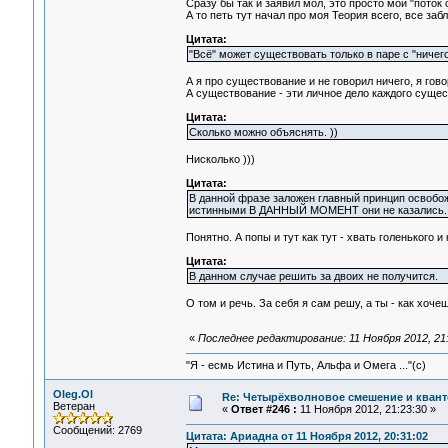
Сразу бы так и заявил мол, это просто мой "поток с
А то петь тут начал про моя Теория всего, все заб
Цитата:
"Всё" может существовать только в паре с "ничего
А я про существование и не говорил ничего, я гов
А существование - эти личное дело каждого сущест
Цитата:
Сколько можно объяснять. ))
Нисколько )))
Цитата:
В данной фразе заложен главный принцип освобо
истинными В ДАННЫЙ МОМЕНТ они не казались.
Понятно. А попы и тут как тут - хвать голенького и 
Цитата:
В данном случае решить за двоих не получится.
О том и речь. За себя я сам решу, а ты - как хочеш
«
Последнее редактирование: 11 Ноября 2012, 21:
"Я - есмь Истина и Путь, Альфа и Омега ..."(с)
Oleg.Ol
Re: Четырёхволновое смешение и квант
Ветеран
«
Ответ #246 :
11 Ноября 2012, 21:23:30 »
Сообщений: 2769
Цитата: Ариадна от 11 Ноября 2012, 20:31:02