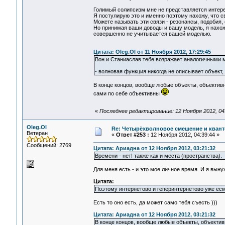
Голимый солипсизм мне не представляется интер
Я постулирую это и именно поэтому нахожу, что с
Можете называть эти связи - резонансы, подобия, с
Но принимая ваши доводы и вашу модель, я нахожу,
совершенно не учитывается вашей моделью.
Цитата: Oleg.Ol от 11 Ноября 2012, 17:29:45
Вон и Станиаслав тебе возражает аналогичными 
- волновая функция никогда не описывает объект,
В конце концов, вообще любые объекты, объектив
сами по себе объективны
«
Последнее редактирование: 12 Ноября 2012, 04
Oleg.Ol
Re: Четырёхволновое смешение и квант
Ветеран
«
Ответ #253 :
12 Ноября 2012, 04:39:44 »
Сообщений: 2769
Цитата: Ариадна от 12 Ноября 2012, 03:21:32
Времени - нет! также как и места (пространства).
Для меня есть - и это мое личное время. И я выну
Цитата:
Поэтому интернетово и геперинтернетово уже есм
Есть то оно есть, да может само тебя съесть )))
Цитата: Ариадна от 12 Ноября 2012, 03:21:32
В конце концов, вообще любые объекты, объекти