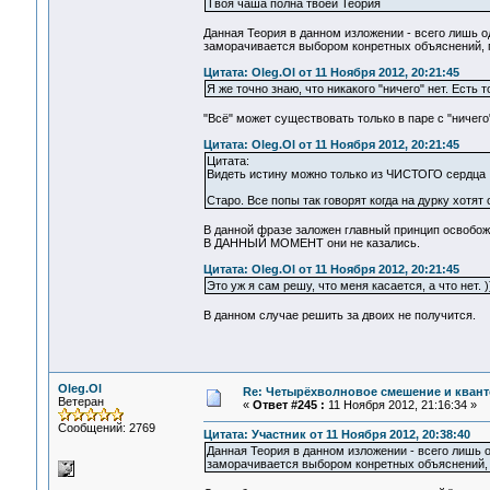
Твоя чаша полна твоей Теория
Данная Теория в данном изложении - всего лишь 
заморачивается выбором конретных объяснений, 
Цитата: Oleg.Ol от 11 Ноября 2012, 20:21:45
Я же точно знаю, что никакого "ничего" нет. Есть т
"Всё" может существовать только в паре с "ничего
Цитата: Oleg.Ol от 11 Ноября 2012, 20:21:45
Цитата:
Видеть истину можно только из ЧИСТОГО сердца
Старо. Все попы так говорят когда на дурку хотят о
В данной фразе заложен главный принцип освобож
В ДАННЫЙ МОМЕНТ они не казались.
Цитата: Oleg.Ol от 11 Ноября 2012, 20:21:45
Это уж я сам решу, что меня касается, а что нет. )
В данном случае решить за двоих не получится.
Oleg.Ol
Re: Четырёхволновое смешение и квант
Ветеран
«
Ответ #245 :
11 Ноября 2012, 21:16:34 »
Сообщений: 2769
Цитата: Участник от 11 Ноября 2012, 20:38:40
Данная Теория в данном изложении - всего лишь 
заморачивается выбором конретных объяснений,