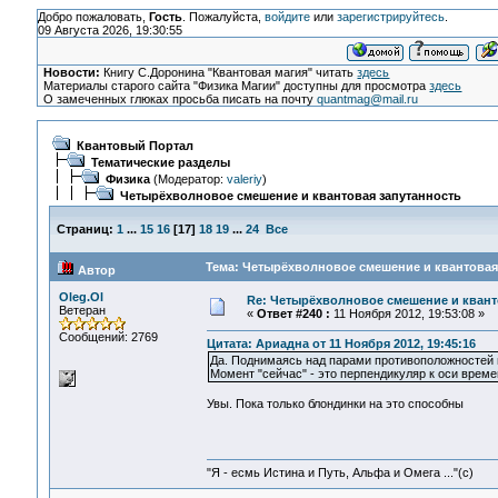
Добро пожаловать,
Гость
. Пожалуйста,
войдите
или
зарегистрируйтесь
.
09 Августа 2026, 19:30:55
Новости:
Книгу С.Доронина "Квантовая магия" читать
здесь
Материалы старого сайта "Физика Магии" доступны для просмотра
здесь
О замеченных глюках просьба писать на почту
quantmag@mail.ru
Квантовый Портал
Тематические разделы
Физика
(Модератор:
valeriy
)
Четырёхволновое смешение и квантовая запутанность
Страниц:
1
...
15
16
[
17
]
18
19
...
24
Все
Тема: Четырёхволновое смешение и квантовая 
Автор
Oleg.Ol
Re: Четырёхволновое смешение и квант
Ветеран
«
Ответ #240 :
11 Ноября 2012, 19:53:08 »
Сообщений: 2769
Цитата: Ариадна от 11 Ноября 2012, 19:45:16
Да. Поднимаясь над парами противоположностей 
Момент "сейчас" - это перпендикуляр к оси време
Увы. Пока только блондинки на это способны
"Я - есмь Истина и Путь, Альфа и Омега ..."(с)