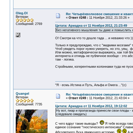
Oleg.Ol
Re: Четырёхволновое смешение и квант
Ветеран
«
Ответ #248 :
11 Ноября 2012, 21:33:26 »
Сообщений: 2769
Цитата: Ариадна от 11 Ноября 2012, 21:23:49
Без негативного мышления ты даже и помыслить 
О! Смотри ка что то дошло тада ... и неважно что ))
Только я предупреждаю, что с "жидкими мозгами" 
Чтоб увидеть порог нужно умереть, но это, увы, ф
Или можно, метафорически выражаясь, как той блон
интернета и отнюдь не публичное вообще - это абс
там - логика.
Стройными, когерентными колоннами туда не пуск
"Я - есмь Истина и Путь, Альфа и Омега ..."(с)
Quangel
Re: Четырёхволновое смешение и квант
Ветеран
«
Ответ #249 :
11 Ноября 2012, 21:43:04 »
Сообщений: 7735
Цитата: Ариадна от 11 Ноября 2012, 19:12:02
Ну вот, пиар и пропаганда принесли свои плоды -
следовало ожидать)
C чего вдруг такие выводы?
Я тебе всегда гов
единое сознание "гностического интенсива" Слави
Абсолютного Духа,движущего историю.
А м