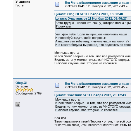
Участник
Re: Четырёхволновое смешение и квант
Гость
«
Ответ #241 :
11 Ноября 2012, 20:12:43 »
Цитата: Oleg.Ol от 11 Ноября 2012, 18:00:48
Цитата: Участник от 11 Ноября 2012, 09:46:27
"Это трудно - наполнить чашу, которая полна." (Мо
Проехали.
Угу. Урок тебе. Если ты пришел наполнять чаши ...
И попробуй задать себе вопросы:
А нафига это тебе надо - чужие чаши наполнять?
И с какого бодуна ты решил, что содержимое тво
Моя чаша пуста.
И вся "моя" Теория - о том, что всё рождается имен
Видеть истину можно только из ЧИСТОГО сердца.
В любом случае, вас это уже не касается.
Oleg.Ol
Re: Четырёхволновое смешение и квант
Ветеран
«
Ответ #242 :
11 Ноября 2012, 20:21:45 »
Сообщений: 2769
Цитата: Участник от 11 Ноября 2012, 20:12:43
Моя чаша пуста.
И вся "моя" Теория - о том, что всё рождается име
Видеть истину можно только из ЧИСТОГО сердца.
В любом случае, вас это уже не касается.
Бла-бла ...
Твоя чаша полна твоей Теория - о том, что всё рож
Я же точно знаю, что никакого "ничего" нет. Есть то