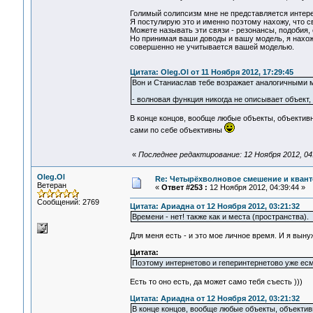
Голимый солипсизм мне не представляется интер
Я постулирую это и именно поэтому нахожу, что с
Можете называть эти связи - резонансы, подобия, с
Но принимая ваши доводы и вашу модель, я нахожу,
совершенно не учитывается вашей моделью.
Цитата: Oleg.Ol от 11 Ноября 2012, 17:29:45
Вон и Станиаслав тебе возражает аналогичными 
- волновая функция никогда не описывает объект,
В конце концов, вообще любые объекты, объектив
сами по себе объективны
«
Последнее редактирование: 12 Ноября 2012, 04
Oleg.Ol
Re: Четырёхволновое смешение и квант
Ветеран
«
Ответ #253 :
12 Ноября 2012, 04:39:44 »
Сообщений: 2769
Цитата: Ариадна от 12 Ноября 2012, 03:21:32
Времени - нет! также как и места (пространства).
Для меня есть - и это мое личное время. И я выну
Цитата:
Поэтому интернетово и геперинтернетово уже есм
Есть то оно есть, да может само тебя съесть )))
Цитата: Ариадна от 12 Ноября 2012, 03:21:32
В конце концов, вообще любые объекты, объекти