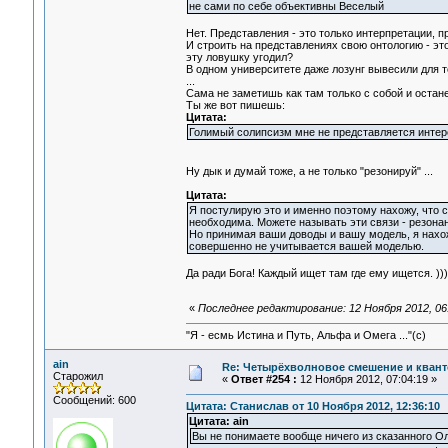
не сами по себе объективны Веселый
Нет. Представления - это только интерпретации, п
И строить на представлениях свою онтологию - эт
эту ловушку угодил?
В одном университете даже лозунг вывесили для то
...
Сама не заметишь как там только с собой и останеш
Ты же вот пишешь:
Цитата:
Голимый солипсизм мне не представляется интер
Ну дык и думай тоже, а не только "резонируй" ...
Цитата:
Я постулирую это и именно поэтому нахожу, что 
необходима. Можете называть эти связи - резонанс
Но принимая ваши доводы и вашу модель, я нахожу,
совершенно не учитывается вашей моделью.
Да ради Бога! Каждый ищет там где ему ищется. )))
«
Последнее редактирование: 12 Ноября 2012, 06:
"Я - есмь Истина и Путь, Альфа и Омега ..."(с)
ain
Re: Четырёхволновое смешение и квант
Старожил
«
Ответ #254 :
12 Ноября 2012, 07:04:19 »
Сообщений: 600
Цитата: Станислав от 10 Ноября 2012, 12:36:10
Цитата: ain
Вы не понимаете вообще ничего из сказанного О