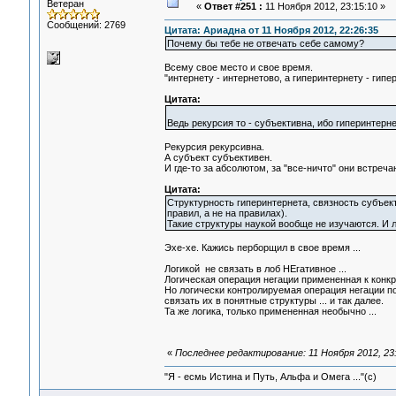
Ветеран
«
Ответ #251 :
11 Ноября 2012, 23:15:10 »
Сообщений: 2769
Цитата: Ариадна от 11 Ноября 2012, 22:26:35
Почему бы тебе не отвечать себе самому?
Всему свое место и свое время.
"интернету - интернетово, а гиперинтернету - гипе
Цитата:
Ведь рекурсия то - субъективна, ибо гиперинтерне
Рекурсия рекурсивна.
А субъект субъективен.
И где-то за абсолютом, за "все-ничто" они встречаю
Цитата:
Структурность гиперинтернета, связность субъект
правил, а не на правилах).
Такие структуры наукой вообще не изучаются. И ло
Эхе-хе. Кажись перборщил в свое время ...
Логикой не связать в лоб НЕгативное ...
Логическая операция негации примененная к конкр
Но логически контролируемая операция негации по
связать их в понятные структуры ... и так далее.
Та же логика, только примененная необычно ...
«
Последнее редактирование: 11 Ноября 2012, 23:
"Я - есмь Истина и Путь, Альфа и Омега ..."(с)