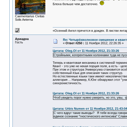
Блоха больше чем достаточно.
Сaementarius Civitas
Solis Aeterna
«Осенний Ангел прячется в дождях. В листве янтарн
Ариадна
Re: Четырёхволновое смешение и квант
Гость
«
Ответ #250 :
11 Ноября 2012, 22:26:35 »
Цитата: Oleg.Ol от 11 Ноября 2012, 21:33:26
Стройными, когерентными колоннами туда не пуск
Теперь и квантовая механика в системной термин
Квант - это уже не некая порция поля, а есть - ц
При этом и структура Универсума становится особ
собственный язык для описания таких структур.
Но естественные языки таки имеют неколличестве
аллегория ... Например, К.Юнг обнаружил этот "у
синхронистичность.
Цитата: Oleg.Ol от 11 Ноября 2012, 21:33:26
Чтоб увидеть порог нужно умереть, но это, увы, ф
Цитата: Urbis Numen от 11 Ноября 2012, 21:43:0
C чего вдруг такие выводы? Я тебе всегда говор
единое сознание "гностического интенсива" Слави