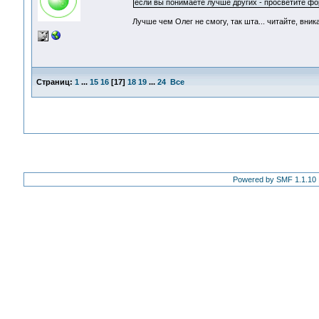
если вы понимаете лучше других - просветите фор
Лучше чем Олег не смогу, так шта... читайте, вник
Страниц:
1
...
15
16
[
17
]
18
19
...
24
Все
Powered by SMF 1.1.10