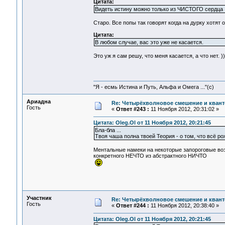
Цитата:
Видеть истину можно только из ЧИСТОГО сердца
Старо. Все попы так говорят когда на дурку хотят ох
Цитата:
В любом случае, вас это уже не касается.
Это уж я сам решу, что меня касается, а что нет. ))
"Я - есмь Истина и Путь, Альфа и Омега ..."(с)
Ариадна
Re: Четырёхволновое смешение и квант
Гость
«
Ответ #243 :
11 Ноября 2012, 20:31:02 »
Цитата: Oleg.Ol от 11 Ноября 2012, 20:21:45
Бла-бла ...
Твоя чаша полна твоей Теория - о том, что всё ро
Ментальные намеки на некоторые запороговые во
конкретного НЕЧТО из абстрактного НИЧТО
Участник
Re: Четырёхволновое смешение и квант
Гость
«
Ответ #244 :
11 Ноября 2012, 20:38:40 »
Цитата: Oleg.Ol от 11 Ноября 2012, 20:21:45