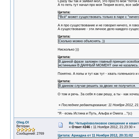
Сразу бы так и заявил мол, это просто мой "поток с
А то петь тут начал про моя Теория всего, все заб
Цитата:
"Всё" может существовать только в паре с "ничего
А я про существование и не говорил ничего, я гов
А существование - эти личное дело каждого сущест
Цитата:
Сколько можно объяснять. ))
Нисколько )))
Цитата:
В данной фразе заложен главный принцип освобо
истинными В ДАННЫЙ МОМЕНТ они не казались.
Понятно. А попы и тут как тут - хвать голенького и 
Цитата:
В данном случае решить за двоих не получится.
О том и речь. За себя я сам решу, а ты - как хочеш
«
Последнее редактирование: 11 Ноября 2012, 21:
"Я - есмь Истина и Путь, Альфа и Омега ..."(с)
Oleg.Ol
Re: Четырёхволновое смешение и квант
Ветеран
«
Ответ #246 :
11 Ноября 2012, 21:23:30 »
Сообщений: 2769
Цитата: Ариадна от 11 Ноября 2012, 20:31:02