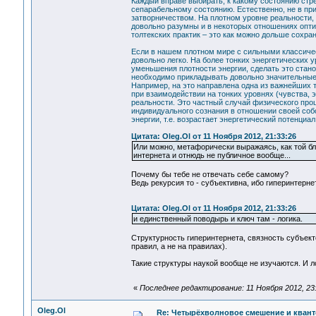
Каждый вправе выбирать, к какому состоянию стр
сепарабельному состоянию. Естественно, не в пр
затворничеством. На плотном уровне реальности, 
довольно разумны и в некоторых отношениях оптим
толтекских практик – это как можно дольше сохра
Если в нашем плотном мире с сильными классиче
довольно легко. На более тонких энергетических 
уменьшения плотности энергии, сделать это стано
необходимо прикладывать довольно значительные 
Например, на это направлена одна из важнейших т
при взаимодействии на тонких уровнях (чувства, 
реальности. Это частный случай физического про
индивидуального сознания в отношении своей собс
энергии, т.е. возрастает энергетический потенциал
Цитата: Oleg.Ol от 11 Ноября 2012, 21:33:26
Или можно, метафорически выражаясь, как той блон
интернета и отнюдь не публичное вообще...
Почему бы тебе не отвечать себе самому?
Ведь рекурсия то - субъективна, ибо гиперинтернет
Цитата: Oleg.Ol от 11 Ноября 2012, 21:33:26
и единственный поводырь и ключ там - логика.
Структурность гиперинтернета, связность субъекто
правил, а не на правилах).
Такие структуры наукой вообще не изучаются. И лог
«
Последнее редактирование: 11 Ноября 2012, 23
Oleg.Ol
Re: Четырёхволновое смешение и квант