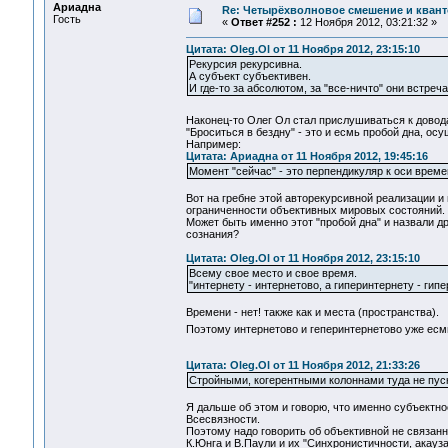
Ариадна
Re: Четырёхволновое смешение и квант
Гость
«
Ответ #252 :
12 Ноября 2012, 03:21:32 »
Цитата: Oleg.Ol от 11 Ноября 2012, 23:15:10
Рекурсия рекурсивна.
А субъект субъективен.
И где-то за абсолютом, за "все-ничто" они встреча
Наконец-то Олег Ол стал прислушиваться к дово
"Броситься в бездну" - это и есмь пробой дна, о
Например:
Цитата: Ариадна от 11 Ноября 2012, 19:45:16
Момент "сейчас" - это перпендикуляр к оси време
Вот на гребне этой авторекурсивной реализации и
ограниченности объективных мировых состояний.
Может быть именно этот "пробой дна" и назвали д
сознания?
Цитата: Oleg.Ol от 11 Ноября 2012, 23:15:10
Всему свое место и свое время.
"интернету - интернетово, а гиперинтернету - гип
Времени - нет! также как и места (пространства).
Поэтому интернетово и геперинтернетово уже есмь
Цитата: Oleg.Ol от 11 Ноября 2012, 21:33:26
Стройными, когерентными колоннами туда не пуск
Я дальше об этом и говорю, что именно субъектно
Всесвязности.
Поэтому надо говорить об объективной не связанн
К.Юнга и В.Паули и их "Синхронистичности, акау