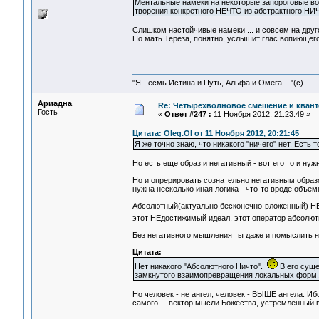
Ментальные намеки на некоторые запороговые во
творения конкретного НЕЧТО из абстрактного НИ
Слишком настойчивые намеки ... и совсем на друго
Но мать Тереза, понятно, услышит глас вопиющего .
"Я - есмь Истина и Путь, Альфа и Омега ..."(с)
Ариадна
Re: Четырёхволновое смешение и квант
Гость
«
Ответ #247 :
11 Ноября 2012, 21:23:49 »
Цитата: Oleg.Ol от 11 Ноября 2012, 20:21:45
Я же точно знаю, что никакого "ничего" нет. Есть т
Но есть еще образ и негативный - вот его то и нуж
Но и опрерировать сознательно негативным образ
нужна несколько иная логика - что-то вроде объе
Абсолютный(актуально бесконечно-вложенный) НЕ-к
этот НЕдостижимый идеал, этот оператор абсолютн
Без негативного мышления ты даже и помыслить н
Цитата:
Нет никакого "Абсолютного Ничто".
В его суще
замкнутого взаимопревращения локальных форм.
Но человек - не ангел, человек - ВЫШЕ ангела. И
самого ... вектор мысли Божества, устремленный 