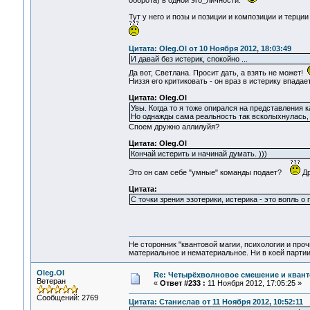
оборота) в одной эго_личности.
Тут у него и позы и позиции и композиции и терци
Цитата: Oleg.Ol от 10 Ноября 2012, 18:03:49
И давай без истерик, спокойно ...
Да вот, Светлана. Просит дать, а взять не может!
Низзя его критиковать - он враз в истерику впадае
Цитата: Oleg.Ol
Увы. Когда то я тоже опирался на представления ка
Но однажды сама реальность так всколыхнулась, ч
Споем дружно аллилуйя?
Цитата: Oleg.Ol
Кончай истерить и начинай думать. )))
Это он сам себе "умные" команды подает?
Др
Цитата:
С точки зрения эзотерики, истерика - это вопль о
Не сторонник "квантовой магии, психологии и проч
материальное и нематериальное. Ни в коей партии
Oleg.Ol
Re: Четырёхволновое смешение и квант
Ветеран
«
Ответ #233 :
11 Ноября 2012, 17:05:25 »
Сообщений: 2769
Цитата: Станислав от 11 Ноября 2012, 10:52:11