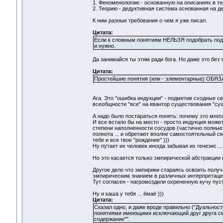
1. Феноменологию - основанную на описаниях в т
2. Теорию - дедуктивная система основанная на д
К ним разные требования о чем я уже писал.
Цитата:
Если к сложным понятиям НЕЛЬЗЯ подобрать подо
и нужно.
Да занимайся ты этим ради бога. Но даже это без 
Цитата:
Простейшие понятия (или - элементарные) ОБЯЗА
Ага. Это "ошибка индукции" - подметив сходные с
всеобщности "все" на квантор существования "суще
А надо было постараться понять: почему это мног
И все встало бы на место - просто индукция може
степени наполненности сосудов (частично полные 
полнота ... и обретают вполне самостоятельный с
тебе и все твое "рождение" )))
Ну путает их человек иногда забывая их генезис ..
Но это касается только эмпирической абстракции
Другое дело что эмпирики стараясь освоить получ
эмпирическим знанием в различных интерпретация
Тут согласен - нагромоздили охрененную кучу пус
Ну и каша у тебя ... ёмаё )))
Цитата:
Сказал одно, и даже вроде правильно ("Дуальнос
понятиями имеющими исключающий друг друга смы
содержание"".