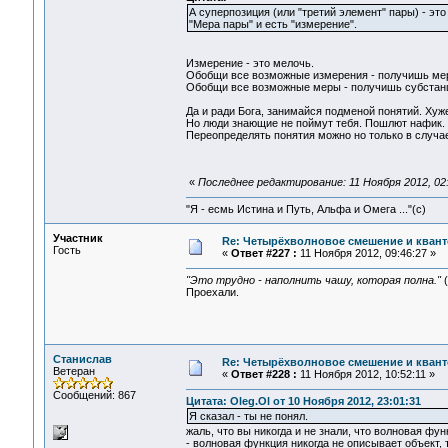
А суперпозиция (или "третий элемент" пары) - эт
"Мера пары" и есть "измерение".
Измерение - это мелочь.
Обобщи все возможные измерения - получишь мер
Обобщи все возможные меры - получишь субстан
Да и ради Бога, занимайся подменой понятий. Хуже 
Но люди знающие не поймут тебя. Пошлют нафик.
Переопределять понятия можно но только в случае 
«
Последнее редактирование: 11 Ноября 2012, 02:
"Я - есмь Истина и Путь, Альфа и Омега ..."(с)
Участник
Re: Четырёхволновое смешение и квант
Гость
«
Ответ #227 :
11 Ноября 2012, 09:46:27 »
"Это трудно - наполнить чашу, которая полна."
(
Проехали.
Станислав
Re: Четырёхволновое смешение и квант
Ветеран
«
Ответ #228 :
11 Ноября 2012, 10:52:11 »
Сообщений: 867
Цитата: Oleg.Ol от 10 Ноября 2012, 23:01:31
Я сказал - ты не понял.
жаль, что вы никогда и не знали, что волновая фу
- волновая функция никогда не описывает объект, 