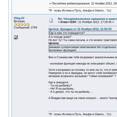
«
Последнее редактирование: 11 Ноября 2012, 18:
"Я - есмь Истина и Путь, Альфа и Омега ..."(с)
Oleg.Ol
Re: Четырёхволновое смешение и квант
Ветеран
«
Ответ #234 :
11 Ноября 2012, 17:29:45 »
Сообщений: 2769
Цитата: Ариадна от 11 Ноября 2012, 11:53:33
Где и кем это отрицается?
А я откуда знаю?
Но вот тут Ты сама писала, и это можно трактовать
Цитата:
никакая суперпозиция невозможна без отдельных 
волновых функциях.
Вон и Станиаслав тебе возражает аналогичными 
- волновая функция никогда не описывает объект, 
Хотя и возражал он почему то мне на то, что я пр
Наверное и он и Ариадна, не могут себе вообразит
желание возразить вызывает "глюки понимания" ?
Как в анекдоте:
- Ты на рыбалку?
- Не! Я на рыбалку.
- А я думал, что ты на рыбалку ...
А Владислав ваще на говно изошел ... много "матер
"Я - есмь Истина и Путь, Альфа и Омега ..."(с)