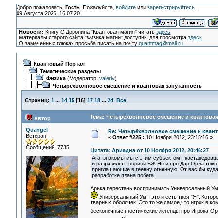
Добро пожаловать,
Гость
. Пожалуйста,
войдите
или
зарегистрируйтесь
.
09 Августа 2026, 16:07:20
Новости:
Книгу С.Доронина "Квантовая магия" читать
здесь
Материалы старого сайта "Физика Магии" доступны для просмотра
здесь
О замеченных глюках просьба писать на почту
quantmag@mail.ru
Квантовый Портал
Тематические разделы
Физика
(Модератор:
valeriy
)
Четырёхволновое смешение и квантовая запутанность
Страниц:
1
...
14
15
[
16
]
17
18
...
24
Все
Тема: Четырёхволновое смешение и квантовая 
Автор
Quangel
Re: Четырёхволновое смешение и квант
Ветеран
«
Ответ #225 :
10 Ноября 2012, 23:15:16 »
Сообщений: 7735
Цитата: Ариадна от 10 Ноября 2012, 20:46:27
Ага, знакомы мы с этим субъектом - кастанедовцы
и разразился теорией БЖ.Но и про Дар Орла тоже 
приглашающие в геенну огненную. От вас бы куда 
разработке плана побега
Арька,перестань воспринимать Универсальный Ум к
Универсальный Ум - это и есть твоя "Я". Кото
тварных оболочек. Это то же самое,что игрок в к
бесконечные гностические легенды про Игрока-Ор