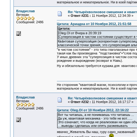
материальное и нематериальное. Ни в коей партии
Владислав
Re: Четырёхволновое смешение и квант
Ветеран
«
Ответ #231 :
11 Ноября 2012, 12:34:39 »
Сообщений: 2486
Цитата: Ариадна от 10 Ноября 2012, 21:51:58
Цитата:
Oleg.Ol от Вчера в 20:39:19
Суперпозиция в чистом состоянии существует в 
Ква́нтовая суперпози́ция (когерентная суперпози
классической точки зрения, это суперпозиция ал
"в чистом состоянии" - это типа глаголаханье про 
такая как бы произведена "подстановка"="слов по
У иных древних эта "суперпозиция в чистом состоя
рождение и вырождение (возврат в Навь).
Ну и обязательно требуется куража для квантово п
Не сторонник "квантовой магии, психологии и проч
материальное и нематериальное. Ни в коей партии
Владислав
Re: Четырёхволновое смешение и квант
Ветеран
«
Ответ #232 :
11 Ноября 2012, 16:17:17 »
Сообщений: 2486
Цитата: Oleg.Ol от 10 Ноября 2012, 22:16:22
Вот ты читаешь, а не понимаешь что читаешь ...
Да уж, квантовая механика - это тебе не вот......
Это означает, что когда не реализован ни один о
....выводы сделаешь или опять разжевывать
жвачко_Жеватель Вы наш, гуру само_названный!