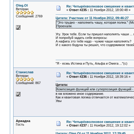
Oleg.Ol
Re: Четырёхволновое смешение и квант
Ветеран
«
Ответ #235 :
11 Ноября 2012, 18:00:48 »
Сообщений: 2769
Цитата: Участник от 11 Ноября 2012, 09:46:27
"Это трудно - наполнить чашу, которая полна." (Мо
Проехали.
Угу. Урок тебе. Если ты пришел наполнять чаши ...
И попробуй задать себе вопросы:
А нафига это тебе надо - чужие чаши наполнять?
И с какого бодуна ты решил, что содержимое твое
"Я - есмь Истина и Путь, Альфа и Омега ..."(с)
Станислав
Re: Четырёхволновое смешение и квант
Ветеран
«
Ответ #236 :
11 Ноября 2012, 18:39:16 »
Сообщений: 867
Цитата:
Композиция функций или суперпозиция функций -
в км вложено иное содержание.
Как и квантовая логика отличается от математичес
Увы
Ариадна
Re: Четырёхволновое смешение и квант
Гость
«
Ответ #237 :
11 Ноября 2012, 19:12:02 »
Цитата: Oleg.Ol от 11 Ноября 2012, 17:29:45