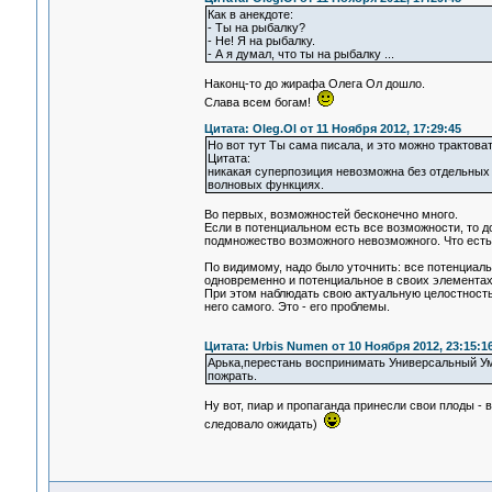
Как в анекдоте:
- Ты на рыбалку?
- Не! Я на рыбалку.
- А я думал, что ты на рыбалку ...
Наконц-то до жирафа Олега Ол дошло.
Слава всем богам!
Цитата: Oleg.Ol от 11 Ноября 2012, 17:29:45
Но вот тут Ты сама писала, и это можно трактоват
Цитата:
никакая суперпозиция невозможна без отдельных 
волновых функциях.
Во первых, возможностей бесконечно много.
Если в потенциальном есть все возможности, то д
подмножество возможного невозможного. Что есть
По видимому, надо было уточнить: все потенциальл
одновременно и потенциальное в своих элементах
При этом наблюдать свою актуальную целостность 
него самого. Это - его проблемы.
Цитата: Urbis Numen от 10 Ноября 2012, 23:15:1
Арька,перестань воспринимать Универсальный Ум к
пожрать.
Ну вот, пиар и пропаганда принесли свои плоды -
следовало ожидать)