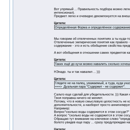
Вот упрямый ... Правильность подбора можно легк
интенсионал).
Предмет легко и очевидно декомпонуется на внеш
Цитата:
Определённая Форма и определённое содержание 
Мы говорим об отвлеченных понятиях а ты куда-то 
Отвлеченные эмпирические понятия как правило - 
содержание - это и есть обобщение свойства пре
А вот обобщения в отношении самих предметов как
Цитата:
Таких ещё до кучи можно навалить сколько хочешь 
НЭнадо. ты и так навалил ... )))
Цитата:
Глядите не на палец, уважаемый, а туда, куда указ
===> Дуальная пара "Содержит - не содержит".
Сальто еще сделай для убедительности. ))) Какая 
Твоя поправка ничего не меняет.
Потому, что в новую смысловую целостность не к
дополнительности, а наоборот просто аннигилируе
Например:
Вопрос"сколько воды содержится в этом сосуде?"
А вопрос "сколько воды не содержится в этом сос
Обращаю тут внимание на ключевое слово "определ
болото увидев еще пару ... сразу предупреждаю на
Цитата: