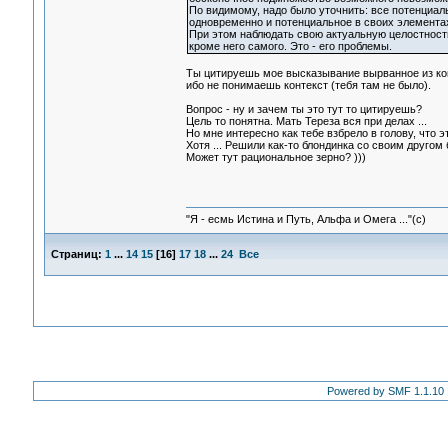
По видимому, надо было уточнить: все потенциаль
одновременно и потенциальное в своих элементах
При этом наблюдать свою актуальную целостность
кроме него самого. Это - его проблемы.
Ты цитируешь мое высказывание вырванное из кон
ибо не понимаешь контекст (тебя там не было).
Вопрос - ну и зачем ты это тут то цитируешь?
Цель то понятна. Мать Тереза вся при делах ...
Но мне интересно как тебе взбрело в голову, что эт
Хотя ... Решили как-то блондинка со своим другом
Может тут рациональное зерно? )))
"Я - есмь Истина и Путь, Альфа и Омега ..."(с)
Страниц:
1
...
14
15
[
16
]
17
18
...
24
Все
Powered by SMF 1.1.10