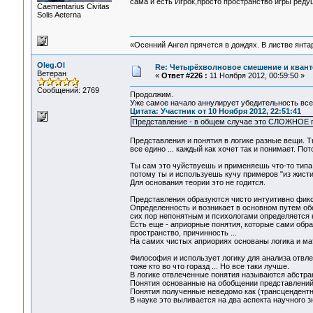
сама и есть Игрок,просто пространство игры ред
Сaementarius Civitas
Solis Aeterna
«Осенний Ангел прячется в дождях. В листве янтарн
Oleg.Ol
Re: Четырёхволновое смешение и квант
Ветеран
«
Ответ #226 :
11 Ноября 2012, 00:59:50 »
Сообщений: 2769
Продолжим.
Уже самое начало аннулирует убедительность все
Цитата: Участник от 10 Ноября 2012, 22:51:41
Представление - в общем случае это СЛОЖНОЕ 
Представления и понятия в логике разные вещи. Ты
все едино ... каждый как хочет так и понимает. По
Ты сам это чуйствуешь и применяешь что-то типа п
потому ты и используешь кучу примеров "из жисти"
Для основания теории это не годится.
Представления образуются чисто интуитивно фик
Определенность и возникает в основном путем об
сих пор непонятным и психологами определяется
Есть еще - априорные понятия, которые сами обра
пространство, причинность ...
На самих чистых априориях основаны логика и ма
Философия и использует логику для анализа отвлеч
тоже кто во что горазд ... Но все таки лучше.
В логике отвлеченные понятия называются абстра
Понятия основанные на обобщении представлений
Понятия полученные неведомо как (трансцендентн
В науке это выливается на два аспекта научного з