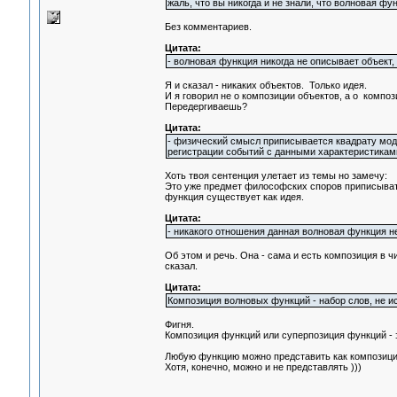
жаль, что вы никогда и не знали, что волновая ф
Без комментариев.
Цитата:
- волновая функция никогда не описывает объект,
Я и сказал - никаких объектов. Только идея.
И я говорил не о композиции объектов, а о компо
Передергиваешь?
Цитата:
- физический смысл приписывается квадрату моду
регистрации событий с данными характеристиками
Хоть твоя сентенция улетает из темы но замечу:
Это уже предмет философских споров приписывать
функция существует как идея.
Цитата:
- никакого отношения данная волновая функция н
Об этом и речь. Она - сама и есть композиция в ч
сказал.
Цитата:
Композиция волновых функций - набор слов, не и
Фигня.
Композиция функций или суперпозиция функций - 
Любую функцию можно представить как композици
Хотя, конечно, можно и не представлять )))