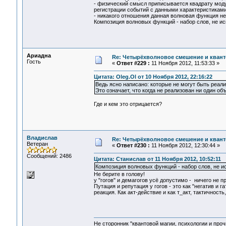
- физический смысл приписывается квадрату моду
регистрации событий с данными характеристиками
- никакого отношения данная волновая функция не
Композиция волновых функций - набор слов, не и
Ариадна
Re: Четырёхволновое смешение и квант
Гость
«
Ответ #229 :
11 Ноября 2012, 11:53:33 »
Цитата: Oleg.Ol от 10 Ноября 2012, 22:16:22
Ведь ясно написано: которые не могут быть реал
Это означает, что когда не реализован ни один об
Где и кем это отрицается?
Владислав
Re: Четырёхволновое смешение и квант
Ветеран
«
Ответ #230 :
11 Ноября 2012, 12:30:44 »
Сообщений: 2486
Цитата: Станислав от 11 Ноября 2012, 10:52:11
Композиция волновых функций - набор слов, не и
Не берите в голову!
у "гогов" и демагогов усё допустимо - ничего не п
Путация и репутация у гогов - это как "негатив и г
реакция. Как акт-действие и как т_акт, тактичност
Не сторонник "квантовой магии, психологии и проч