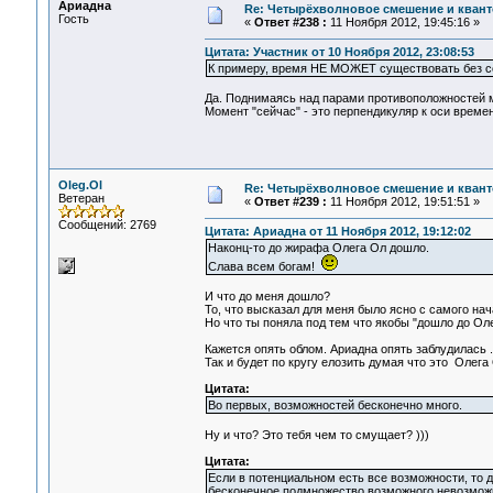
Ариадна
Re: Четырёхволновое смешение и квант
Гость
«
Ответ #238 :
11 Ноября 2012, 19:45:16 »
Цитата: Участник от 10 Ноября 2012, 23:08:53
К примеру, время НЕ МОЖЕТ существовать без соп
Да. Поднимаясь над парами противоположностей 
Момент "сейчас" - это перпендикуляр к оси времен
Oleg.Ol
Re: Четырёхволновое смешение и квант
Ветеран
«
Ответ #239 :
11 Ноября 2012, 19:51:51 »
Сообщений: 2769
Цитата: Ариадна от 11 Ноября 2012, 19:12:02
Наконц-то до жирафа Олега Ол дошло.
Слава всем богам!
И что до меня дошло?
То, что высказал для меня было ясно с самого нач
Но что ты поняла под тем что якобы "дошло до Ол
Кажется опять облом. Ариадна опять заблудилась .
Так и будет по кругу елозить думая что это Олега О
Цитата:
Во первых, возможностей бесконечно много.
Ну и что? Это тебя чем то смущает? )))
Цитата:
Если в потенциальном есть все возможности, то д
бесконечное подмножество возможного невозможн