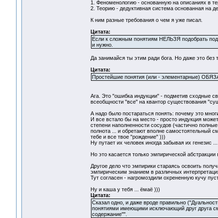
1. Феноменологию - основанную на описаниях в т
2. Теорию - дедуктивная система основанная на д
К ним разные требования о чем я уже писал.
Цитата:
Если к сложным понятиям НЕЛЬЗЯ подобрать подо
и нужно.
Да занимайся ты этим ради бога. Но даже это без 
Цитата:
Простейшие понятия (или - элементарные) ОБЯЗА
Ага. Это "ошибка индукции" - подметив сходные с
всеобщности "все" на квантор существования "суще
А надо было постараться понять: почему это мног
И все встало бы на место - просто индукция може
степени наполненности сосудов (частично полные 
полнота ... и обретают вполне самостоятельный с
тебе и все твое "рождение" )))
Ну путает их человек иногда забывая их генезис ..
Но это касается только эмпирической абстракции
Другое дело что эмпирики стараясь освоить получ
эмпирическим знанием в различных интерпретация
Тут согласен - нагромоздили охрененную кучу пус
Ну и каша у тебя ... ёмаё )))
Цитата:
Сказал одно, и даже вроде правильно ("Дуальнос
понятиями имеющими исключающий друг друга смы
содержание"".