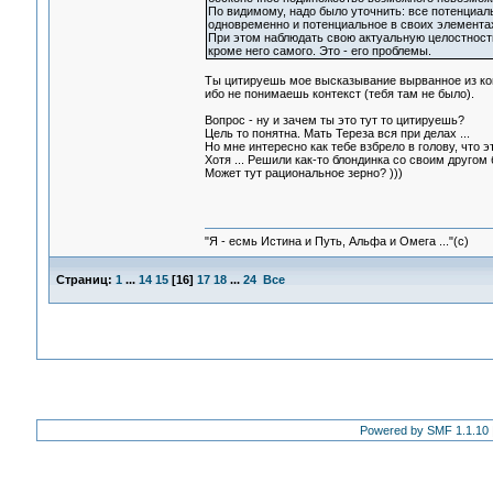
По видимому, надо было уточнить: все потенциаль
одновременно и потенциальное в своих элементах
При этом наблюдать свою актуальную целостность
кроме него самого. Это - его проблемы.
Ты цитируешь мое высказывание вырванное из кон
ибо не понимаешь контекст (тебя там не было).
Вопрос - ну и зачем ты это тут то цитируешь?
Цель то понятна. Мать Тереза вся при делах ...
Но мне интересно как тебе взбрело в голову, что эт
Хотя ... Решили как-то блондинка со своим другом
Может тут рациональное зерно? )))
"Я - есмь Истина и Путь, Альфа и Омега ..."(с)
Страниц:
1
...
14
15
[
16
]
17
18
...
24
Все
Powered by SMF 1.1.10