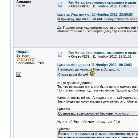
Ариадна
Re: Четырёхволновое смешение и квант
Гость
«
Ответ #238 :
11 Ноября 2012, 19:45:16 »
Цитата: Участник от 10 Ноября 2012, 23:08:53
К примеру, время НЕ МОЖЕТ существовать без соп
Да. Поднимаясь над парами противоположностей 
Момент "сейчас" - это перпендикуляр к оси времен
Oleg.Ol
Re: Четырёхволновое смешение и квант
Ветеран
«
Ответ #239 :
11 Ноября 2012, 19:51:51 »
Сообщений: 2769
Цитата: Ариадна от 11 Ноября 2012, 19:12:02
Наконц-то до жирафа Олега Ол дошло.
Слава всем богам!
И что до меня дошло?
То, что высказал для меня было ясно с самого нач
Но что ты поняла под тем что якобы "дошло до Ол
Кажется опять облом. Ариадна опять заблудилась .
Так и будет по кругу елозить думая что это Олега О
Цитата:
Во первых, возможностей бесконечно много.
Ну и что? Это тебя чем то смущает? )))
Цитата:
Если в потенциальном есть все возможности, то д
бесконечное подмножество возможного невозможн