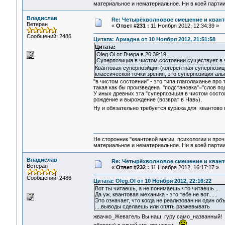
материальное и нематериальное. Ни в коей партии
Владислав
Re: Четырёхволновое смешение и квант
Ветеран
«
Ответ #231 :
11 Ноября 2012, 12:34:39 »
Сообщений: 2486
Цитата: Ариадна от 10 Ноября 2012, 21:51:58
Цитата:
Oleg.Ol от Вчера в 20:39:19
Суперпозиция в чистом состоянии существует в 
Ква́нтовая суперпози́ция (когерентная суперпози
классической точки зрения, это суперпозиция ал
"в чистом состоянии" - это типа глаголаханье про 
такая как бы произведена "подстановка"="слов по
У иных древних эта "суперпозиция в чистом состоя
рождение и вырождение (возврат в Навь).
Ну и обязательно требуется куража для квантово п
Не сторонник "квантовой магии, психологии и проч
материальное и нематериальное. Ни в коей партии
Владислав
Re: Четырёхволновое смешение и квант
Ветеран
«
Ответ #232 :
11 Ноября 2012, 16:17:17 »
Сообщений: 2486
Цитата: Oleg.Ol от 10 Ноября 2012, 22:16:22
Вот ты читаешь, а не понимаешь что читаешь ...
Да уж, квантовая механика - это тебе не вот......
Это означает, что когда не реализован ни один о
....выводы сделаешь или опять разжевывать
жвачко_Жеватель Вы наш, гуру само_названный!