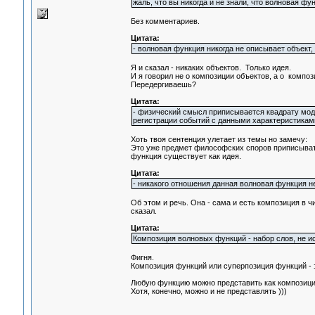
жаль, что вы никогда и не знали, что волновая ф
Без комментариев.
Цитата:
- волновая функция никогда не описывает объект,
Я и сказал - никаких объектов. Только идея.
И я говорил не о композиции объектов, а о компо
Передергиваешь?
Цитата:
- физический смысл приписывается квадрату моду
регистрации событий с данными характеристиками
Хоть твоя сентенция улетает из темы но замечу:
Это уже предмет философских споров приписывать
функция существует как идея.
Цитата:
- никакого отношения данная волновая функция н
Об этом и речь. Она - сама и есть композиция в ч
сказал.
Цитата:
Композиция волновых функций - набор слов, не и
Фигня.
Композиция функций или суперпозиция функций - 
Любую функцию можно представить как композици
Хотя, конечно, можно и не представлять )))