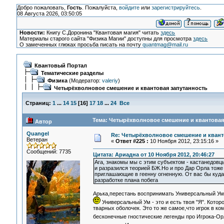
Добро пожаловать,
Гость
. Пожалуйста,
войдите
или
зарегистрируйтесь
.
08 Августа 2026, 03:50:05
Новости:
Книгу С.Доронина "Квантовая магия" читать
здесь
Материалы старого сайта "Физика Магии" доступны для просмотра
здесь
О замеченных глюках просьба писать на почту
quantmag@mail.ru
Квантовый Портал
Тематические разделы
Физика
(Модератор:
valeriy
)
Четырёхволновое смешение и квантовая запутанность
Страниц:
1
...
14
15
[
16
]
17
18
...
24
Все
Тема: Четырёхволновое смешение и квантовая 
Автор
Quangel
Re: Четырёхволновое смешение и квант
Ветеран
«
Ответ #225 :
10 Ноября 2012, 23:15:16 »
Сообщений: 7735
Цитата: Ариадна от 10 Ноября 2012, 20:46:27
Ага, знакомы мы с этим субъектом - кастанедовцы
и разразился теорией БЖ.Но и про Дар Орла тоже 
приглашающие в геенну огненную. От вас бы куда 
разработке плана побега
Арька,перестань воспринимать Универсальный Ум к
Универсальный Ум - это и есть твоя "Я". Кото
тварных оболочек. Это то же самое,что игрок в к
бесконечные гностические легенды про Игрока-Ор