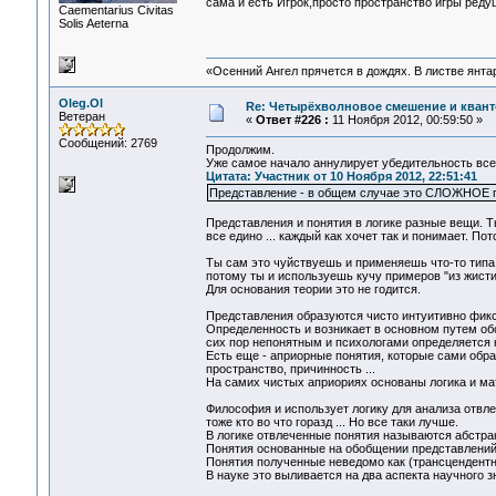
сама и есть Игрок,просто пространство игры ред
Сaementarius Civitas
Solis Aeterna
«Осенний Ангел прячется в дождях. В листве янтарн
Oleg.Ol
Re: Четырёхволновое смешение и квант
Ветеран
«
Ответ #226 :
11 Ноября 2012, 00:59:50 »
Сообщений: 2769
Продолжим.
Уже самое начало аннулирует убедительность все
Цитата: Участник от 10 Ноября 2012, 22:51:41
Представление - в общем случае это СЛОЖНОЕ 
Представления и понятия в логике разные вещи. Ты
все едино ... каждый как хочет так и понимает. По
Ты сам это чуйствуешь и применяешь что-то типа п
потому ты и используешь кучу примеров "из жисти"
Для основания теории это не годится.
Представления образуются чисто интуитивно фик
Определенность и возникает в основном путем об
сих пор непонятным и психологами определяется
Есть еще - априорные понятия, которые сами обра
пространство, причинность ...
На самих чистых априориях основаны логика и ма
Философия и использует логику для анализа отвлеч
тоже кто во что горазд ... Но все таки лучше.
В логике отвлеченные понятия называются абстра
Понятия основанные на обобщении представлений
Понятия полученные неведомо как (трансцендентн
В науке это выливается на два аспекта научного з