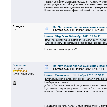
- физический смысл приписывается квадрату моду
регистрации событий с данными характеристиками
- никакого отношения данная волновая функция не
Композиция волновых функций - набор слов, не и
Ариадна
Re: Четырёхволновое смешение и квант
Гость
«
Ответ #229 :
11 Ноября 2012, 11:53:33 »
Цитата: Oleg.Ol от 10 Ноября 2012, 22:16:22
Ведь ясно написано: которые не могут быть реал
Это означает, что когда не реализован ни один об
Где и кем это отрицается?
Владислав
Re: Четырёхволновое смешение и квант
Ветеран
«
Ответ #230 :
11 Ноября 2012, 12:30:44 »
Сообщений: 2486
Цитата: Станислав от 11 Ноября 2012, 10:52:11
Композиция волновых функций - набор слов, не и
Не берите в голову!
у "гогов" и демагогов усё допустимо - ничего не п
Путация и репутация у гогов - это как "негатив и г
реакция. Как акт-действие и как т_акт, тактичност
Не сторонник "квантовой магии, психологии и проч