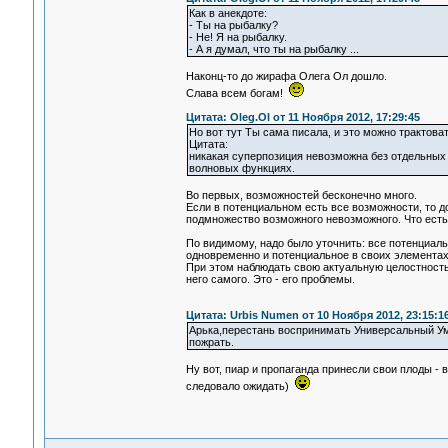
Как в анекдоте:
- Ты на рыбалку?
- Не! Я на рыбалку.
- А я думал, что ты на рыбалку ...
Наконц-то до жирафа Олега Ол дошло.
Слава всем богам!
Цитата: Oleg.Ol от 11 Ноября 2012, 17:29:45
Но вот тут Ты сама писала, и это можно трактоват
Цитата:
никакая суперпозиция невозможна без отдельных 
волновых функциях.
Во первых, возможностей бесконечно много.
Если в потенциальном есть все возможности, то д
подмножество возможного невозможного. Что есть
По видимому, надо было уточнить: все потенциальл
одновременно и потенциальное в своих элементах
При этом наблюдать свою актуальную целостность 
него самого. Это - его проблемы.
Цитата: Urbis Numen от 10 Ноября 2012, 23:15:1
Арька,перестань воспринимать Универсальный Ум к
пожрать.
Ну вот, пиар и пропаганда принесли свои плоды -
следовало ожидать)