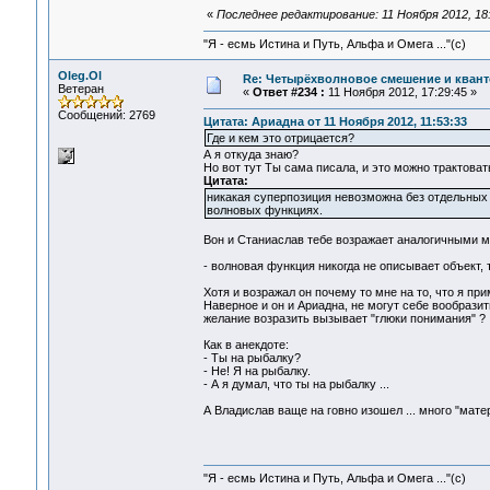
«
Последнее редактирование: 11 Ноября 2012, 18:
"Я - есмь Истина и Путь, Альфа и Омега ..."(с)
Oleg.Ol
Re: Четырёхволновое смешение и квант
Ветеран
«
Ответ #234 :
11 Ноября 2012, 17:29:45 »
Сообщений: 2769
Цитата: Ариадна от 11 Ноября 2012, 11:53:33
Где и кем это отрицается?
А я откуда знаю?
Но вот тут Ты сама писала, и это можно трактовать
Цитата:
никакая суперпозиция невозможна без отдельных 
волновых функциях.
Вон и Станиаслав тебе возражает аналогичными 
- волновая функция никогда не описывает объект, 
Хотя и возражал он почему то мне на то, что я пр
Наверное и он и Ариадна, не могут себе вообразит
желание возразить вызывает "глюки понимания" ?
Как в анекдоте:
- Ты на рыбалку?
- Не! Я на рыбалку.
- А я думал, что ты на рыбалку ...
А Владислав ваще на говно изошел ... много "матер
"Я - есмь Истина и Путь, Альфа и Омега ..."(с)