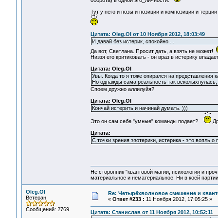
оборота) в одной эго_личности.
Тут у него и позы и позиции и композиции и терци
Цитата: Oleg.Ol от 10 Ноября 2012, 18:03:49
И давай без истерик, спокойно ...
Да вот, Светлана. Просит дать, а взять не может!
Низзя его критиковать - он враз в истерику впадае
Цитата: Oleg.Ol
Увы. Когда то я тоже опирался на представления ка
Но однажды сама реальность так всколыхнулась, ч
Споем дружно аллилуйя?
Цитата: Oleg.Ol
Кончай истерить и начинай думать. )))
Это он сам себе "умные" команды подает?
Др
Цитата:
С точки зрения эзотерики, истерика - это вопль о
Не сторонник "квантовой магии, психологии и проч
материальное и нематериальное. Ни в коей партии
Oleg.Ol
Re: Четырёхволновое смешение и квант
Ветеран
«
Ответ #233 :
11 Ноября 2012, 17:05:25 »
Сообщений: 2769
Цитата: Станислав от 11 Ноября 2012, 10:52:11