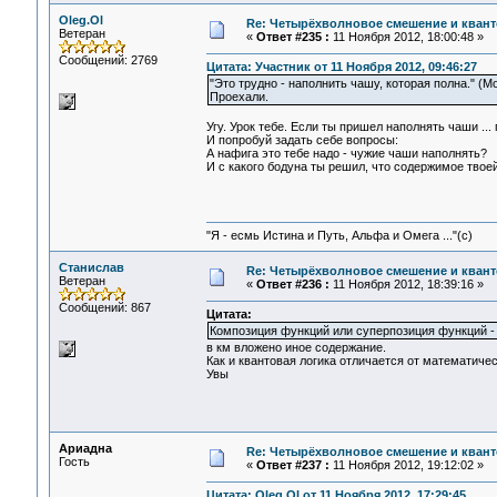
Oleg.Ol
Re: Четырёхволновое смешение и квант
Ветеран
«
Ответ #235 :
11 Ноября 2012, 18:00:48 »
Сообщений: 2769
Цитата: Участник от 11 Ноября 2012, 09:46:27
"Это трудно - наполнить чашу, которая полна." (Мо
Проехали.
Угу. Урок тебе. Если ты пришел наполнять чаши ...
И попробуй задать себе вопросы:
А нафига это тебе надо - чужие чаши наполнять?
И с какого бодуна ты решил, что содержимое твое
"Я - есмь Истина и Путь, Альфа и Омега ..."(с)
Станислав
Re: Четырёхволновое смешение и квант
Ветеран
«
Ответ #236 :
11 Ноября 2012, 18:39:16 »
Сообщений: 867
Цитата:
Композиция функций или суперпозиция функций -
в км вложено иное содержание.
Как и квантовая логика отличается от математичес
Увы
Ариадна
Re: Четырёхволновое смешение и квант
Гость
«
Ответ #237 :
11 Ноября 2012, 19:12:02 »
Цитата: Oleg.Ol от 11 Ноября 2012, 17:29:45