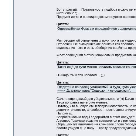
Вот упрямый ... Правильность подбора можно легк
интенсионал).
Предмет легко и очевидно декомпонуется на внеш
Цитата:
Определённая Форма и определённое содержание 
Мы говорим об отвлеченных понятиях а ты куда-то 
Отвлеченные эмпирические понятия как правило - 
содержание - это и есть обобщение свойства пре
А вот обобщения в отношении самих предметов как
Цитата:
Таких ещё до кучи можно навалить сколько хочешь 
НЭнадо. ты и так навалил ... )))
Цитата:
Глядите не на палец, уважаемый, а туда, куда указ
===> Дуальная пара "Содержит - не содержит".
Сальто еще сделай для убедительности. ))) Какая 
Твоя поправка ничего не меняет.
Потому, что в новую смысловую целостность не к
дополнительности, а наоборот просто аннигилируе
Например:
Вопрос"сколько воды содержится в этом сосуде?"
А вопрос "сколько воды не содержится в этом сос
Обращаю тут внимание на ключевое слово "определ
болото увидев еще пару ... сразу предупреждаю на
Цитата: