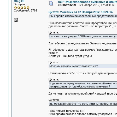
Oleg.Ol
Re: Четырёхволновое смешение и квант
Ветеран
«
Ответ #269 :
12 Ноября 2012, 17:28:11 »
Сообщений: 2769
Цитата: Участник от 12 Ноября 2012, 16:24:14
Вы хорошо изложили собственные представления
Я не излагал тебе собственных представлений. Э
Две большие разницы. "Карта - не территория". )))
Цитата:
Но в них я не увидел 100%-ных доказательств су
А я тебе этого и не доказывал. Зачем мне доказ
Я тебе просто дал так называемое "доказательство
истину.
А там уж - как тебе будет угодно.
Цитата:
Мало ли что вам может показаться?
Примени это к себе. Я то к себе уже давно примени
Цитата:
И даже если, предположим, я с вами в чём-то сог
застрахованы от ошибок со своим мнением?
Да не лезь ты ко мне со всей этой чепухой твоего
Цитата:
Вы же гарантируете что есть истины "несомненные
Гарантирует только банк )))
Я же просто показал способ самому убедиться. Пр