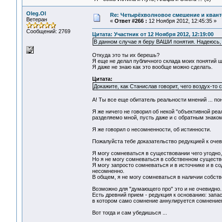
Oleg.Ol
Re: Четырёхволновое смешение и квант
Ветеран
«
Ответ #266 :
12 Ноября 2012, 12:45:35 »
Сообщений: 2769
Цитата: Участник от 12 Ноября 2012, 12:19:00
В данном случае я беру ВАШИ понятия. Надеюсь,
Откуда это ты их берешь?
Я еще не делал публичного склада моих понятий шо
Я даже не знаю как это вообще можно сделать.
Цитата:
Докажите, как Станислав говорит, чего воздух-то 
А! Ты все еще обитатель реальности мнений ... по
Я же ничего не говорил об некой "объективной реал
разделяемо мной, пусть даже и с обратным знаком
Я же говорил о несомненности, об истинности.
Пожалуйста тебе доказательство редукцией к оче
Я могу сомневаться в существовании чего угодно,
Но я не могу сомневаться в собственном существ
Я могу запросто сомневаться и в источнике и в с
несомненно.
В общем, я не могу сомневаться в наличии собств
Возможно для "думающего про" это и не очевидно. 
Есть древний прием - редукция к основанию: запа
в котором само сомнение аннулируется сомнением
Вот тогда и сам убедишься ...