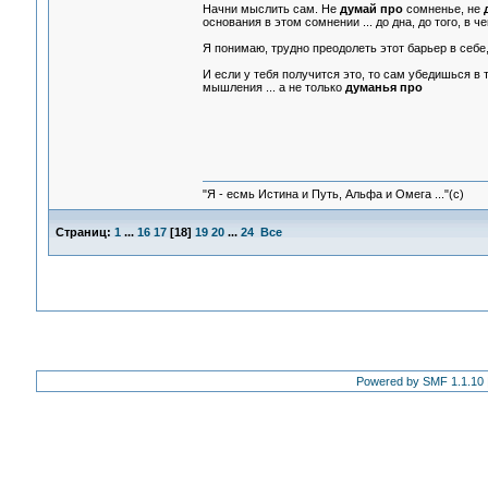
Начни мыслить сам. Не
думай про
сомненье, не
основания в этом сомнении ... до дна, до того, в ч
Я понимаю, трудно преодолеть этот барьер в себе,
И если у тебя получится это, то сам убедишься в т
мышления ... а не только
думанья про
"Я - есмь Истина и Путь, Альфа и Омега ..."(с)
Страниц:
1
...
16
17
[
18
]
19
20
...
24
Все
Powered by SMF 1.1.10