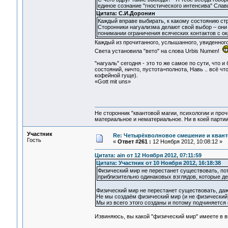
единое сознание "гностического интенсива" Слав
Цитата: С.И.Доронин
Каждый вправе выбирать, к какому состоянию ст
Сторонники нагуализма делают свой выбор – они
понимании ограничения всяческих контактов с о
Каждый из прочитанного, услышанного, увиденного
Света установила "вето" на слова Urbis Numen!
"нагуаль" сегодня - это то же самое по сути, что 
состояний, ничто, пустота=полнота, Навь .. всё что
кофейной гуще).
«Gott mit uns»
Не сторонник "квантовой магии, психологии и проч
материальное и нематериальное. Ни в коей партии
Участник
Re: Четырёхволновое смешение и квант
Гость
«
Ответ #261 :
12 Ноября 2012, 10:08:12 »
Цитата: ain от 12 Ноября 2012, 07:11:59
Цитата: Участник от 10 Ноября 2012, 16:18:38
Физический мир не перестанет существовать, п
приблизительно одинаковых взглядов, которые д
Физический мир не перестанет существовать, даже
Не мы создаём физический мир (и не физический)
Мы из всего этого созданы и потому подчиняется 
Извиняюсь, вы какой "физический мир" имеете в в