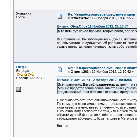
Участник
Re: Четырёхволновое смешение и квант
Гость
«
Ответ #262 :
12 Ноября 2012, 10:46:55 »
Цитата: Oleg.Ol от 11 Ноября 2012, 21:16:34
А то петь тут начал про моя Теория всего, все заб
Всё правильно. Вы заблуждаетесь, думая, что ва
основываются на субъективной реальности. Чем б
самые представления начинают жить собственной
Oleg.Ol
Re: Четырёхволновое смешение и квант
Ветеран
«
Ответ #263 :
12 Ноября 2012, 12:10:42 »
Сообщений: 2769
Цитата: Участник от 12 Ноября 2012, 10:46:55
Всё правильно.
Вы заблуждаетесь
, думая, что 
Мои же представления основываются на субъекти
представлений, тем больше эти самые представл
Я не знаю что есть "объективной реальность" и "с
Поэтому для меня имеют смысл только ключевые сл
типа невесть в чем, невесть почему, но все равно 
Я конечно могу согласится с тем, что я в чем то за
области дурной фантастики, ибо есть состояния н
заблуждения абсурдно ... будь ты хоть в Матрице 
Вот так.