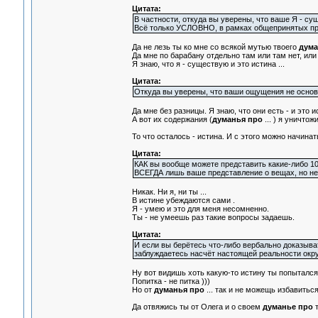
Цитата:
В частности, откуда вы уверены, что ваше Я - су
Всё только УСЛОВНО, в рамках общепринятых пр
Да не лезь ты ко мне со всякой мутью твоего
дума
Да мне по барабану отдельно там или там нет, или 
Я знаю, что я - существую и это истина ...
Цитата:
Откуда вы уверены, что ваши ощущения не основа
Да мне без разницы. Я знаю, что они есть - и это и
А вот их содержания (
думанья про
... ) я уничто
То что осталось - истина. И с этого можно начина
Цитата:
КАК вы вообще можете представить какие-либо 10
ВСЕГДА лишь ваше представление о вещах, но не
Никак. Ни я, ни ты ...
В истине убеждаются сами .
Я - умею и это для меня несомненно.
Ты - не умеешь раз такие вопросы задаешь.
Цитата:
И если вы берётесь что-либо вербально доказыват
заблуждаетесь насчёт настоящей реальности окру
Ну вот видишь хоть какую-то истину ты попытался 
Попитка - не питка )))
Но от
думанья про
... так и не можещь избавиться
Да отвяжись ты от Олега и о своем
думанье про
т