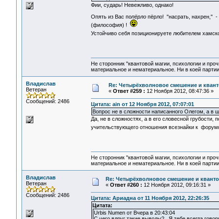
Фии, сударь! Невежливо, однако!
Опять из Вас по
пёрло
пёрло! "насрать, нахрен," -
(философия) !
Устойчиво себя позиционируете любителем хамск
Не сторонник "квантовой магии, психологии и проч
материальное и нематериальное. Ни в коей партии
Владислав
Re: Четырёхволновое смешение и квант
Ветеран
«
Ответ #259 :
12 Ноября 2012, 08:47:36 »
Сообщений: 2486
Цитата: ain от 12 Ноября 2012, 07:07:01
Вопрос не в сложности написанного Олегом, а в ш
Да, не в сложностях, а в его словесной грубости,
учительствующего отношения всезнайки к фору
Не сторонник "квантовой магии, психологии и проч
материальное и нематериальное. Ни в коей партии
Владислав
Re: Четырёхволновое смешение и квантов
Ветеран
«
Ответ #260 :
12 Ноября 2012, 09:16:31 »
Сообщений: 2486
Цитата: Ариадна от 11 Ноября 2012, 22:26:35
Цитата:
Urbis Numen от Вчера в 20:43:04
C чего вдруг такие выводы? Я тебе всегда говор