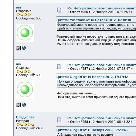
ain
Re: Четырёхволновое смешение и квант
Старожил
«
Ответ #256 :
12 Ноября 2012, 07:11:59 »
Сообщений: 600
Цитата: Участник от 10 Ноября 2012, 16:18:38
Физический мир не перестанет существовать, по
приблизительно одинаковых взглядов, которые де
Физический мир не перестанет существовать, даже
Не мы создаём физический мир (и не физический)
Мы из всего этого созданы и потому подчиняется е
ain
Re: Четырёхволновое смешение и квант
Старожил
«
Ответ #257 :
12 Ноября 2012, 07:15:47 »
Сообщений: 600
Цитата: Oleg.Ol от 10 Ноября 2012, 17:47:42
Но надо определиться что понимать под информац
необходимое общее свойство информации - субста
Информация, как нечто...
Пока что, никто не смог привести ни одного прим
Владислав
Re: Четырёхволновое смешение и квант
Ветеран
«
Ответ #258 :
12 Ноября 2012, 08:41:32 »
Сообщений: 2486
Цитата: Oleg.Ol от 11 Ноября 2012, 17:29:45
А Владислав ваще на говно изошел ...