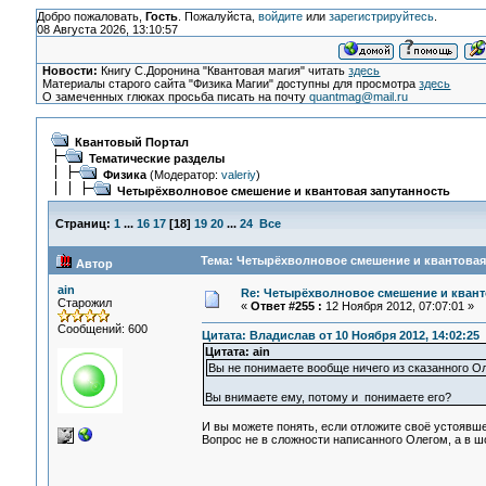
Добро пожаловать,
Гость
. Пожалуйста,
войдите
или
зарегистрируйтесь
.
08 Августа 2026, 13:10:57
Новости:
Книгу С.Доронина "Квантовая магия" читать
здесь
Материалы старого сайта "Физика Магии" доступны для просмотра
здесь
О замеченных глюках просьба писать на почту
quantmag@mail.ru
Квантовый Портал
Тематические разделы
Физика
(Модератор:
valeriy
)
Четырёхволновое смешение и квантовая запутанность
Страниц:
1
...
16
17
[
18
]
19
20
...
24
Все
Тема: Четырёхволновое смешение и квантовая 
Автор
ain
Re: Четырёхволновое смешение и квант
Старожил
«
Ответ #255 :
12 Ноября 2012, 07:07:01 »
Сообщений: 600
Цитата: Владислав от 10 Ноября 2012, 14:02:25
Цитата: ain
Вы не понимаете вообще ничего из сказанного О
Вы внимаете ему, потому и понимаете его?
И вы можете понять, если отложите своё устоявше
Вопрос не в сложности написанного Олегом, а в ш