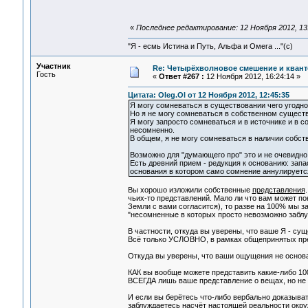
«
Последнее редактирование: 12 Ноября 2012, 13:
"Я - есмь Истина и Путь, Альфа и Омега ..."(с)
Участник
Re: Четырёхволновое смешение и квант
Гость
«
Ответ #267 :
12 Ноября 2012, 16:24:14 »
Цитата: Oleg.Ol от 12 Ноября 2012, 12:45:35
Я могу сомневаться в существовании чего угодно,
Но я не могу сомневаться в собственном существ
Я могу запросто сомневаться и в источнике и в с
несомненно.
В общем, я не могу сомневаться в наличии собст
Возможно для "думающего про" это и не очевидно. 
Есть древний прием - редукция к основанию: зап
основания в котором само сомнение аннулируется
Вы хорошо изложили собственные
представления
чьих-то представлений. Мало ли что вам может по
Земли с вами согласится), то разве на 100% мы з
"несомненные в которых просто невозможно заблуж
В частности, откуда вы уверены, что ваше Я - сущ
Всё только УСЛОВНО, в рамках общепринятых пр
Откуда вы уверены, что ваши ощущения не основа
КАК вы вообще можете представить какие-либо 100
ВСЕГДА лишь ваше представление о вещах, но не 
И если вы берётесь что-либо вербально доказывать
заблуждаетесь насчёт настоящей реальности окруж