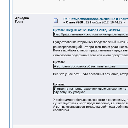
Ариадна
Re: Четырёхволновое смешение и квант
Гость
«
Ответ #268 :
12 Ноября 2012, 16:44:29 »
Цитата: Oleg.Ol от 12 Ноября 2012, 04:39:44
Нет. Представления - это только интерпретации, 
Существование вторичных представлений никак не
реинтерпретанцией - от ярлыков твоих реальност
Клин вышибают клином, представление - представ
смыслового содержания того или иного представ
Цитата:
А вот сами состояния объективны вполне.
Всё что у нас есть - это состояния сознания, ко
Цитата:
И строить на представлениях свою онтологию - э
эту ловушку угодил?
У тебя намного больше склонности к солипсизму, ч
существует как чьё-то представление, т.е. кто-то 
А вот ты ссылаешься только на себя, сам себя п
солипсизм.