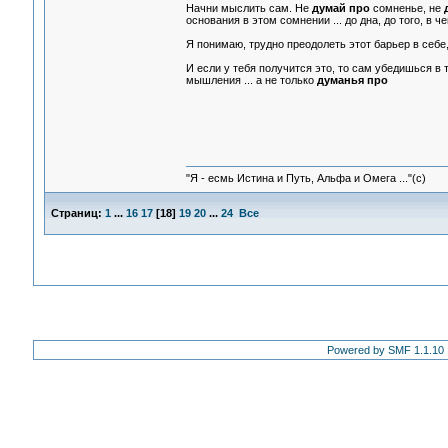
Начни мыслить сам. Не
думай про
сомненье, не
основания в этом сомнении ... до дна, до того, в ч
Я понимаю, трудно преодолеть этот барьер в себе,
И если у тебя получится это, то сам убедишься в т
мышления ... а не только
думанья про
"Я - есмь Истина и Путь, Альфа и Омега ..."(с)
Страниц:
1
...
16
17
[
18
]
19
20
...
24
Все
Powered by SMF 1.1.10