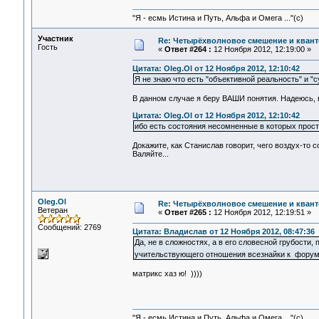
"Я - есмь Истина и Путь, Альфа и Омега ..."(с)
Участник
Re: Четырёхволновое смешение и квант
Гость
«
Ответ #264 :
12 Ноября 2012, 12:19:00 »
Цитата: Oleg.Ol от 12 Ноября 2012, 12:10:42
Я не знаю что есть "объективной реальность" и "
В данном случае я беру ВАШИ понятия. Надеюсь, 
Цитата: Oleg.Ol от 12 Ноября 2012, 12:10:42
ибо есть состояния несомненные в которых прос
Докажите, как Станислав говорит, чего воздух-то 
Валяйте...
Oleg.Ol
Re: Четырёхволновое смешение и квант
Ветеран
«
Ответ #265 :
12 Ноября 2012, 12:19:51 »
Сообщений: 2769
Цитата: Владислав от 12 Ноября 2012, 08:47:36
Да, не в сложностях, а в его словесной грубости,
учительствующего отношения всезнайки к фору
матрикс хаз ю! ))))
"Я - есмь Истина и Путь, Альфа и Омега ..."(с)