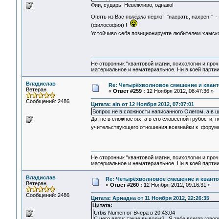
Фии, сударь! Невежливо, однако!
Опять из Вас по
пёрло
пёрло! "насрать, нахрен," -
(философия) !
Устойчиво себя позиционируете любителем хамск
Не сторонник "квантовой магии, психологии и проч
материальное и нематериальное. Ни в коей партии
Владислав
Re: Четырёхволновое смешение и квант
Ветеран
«
Ответ #259 :
12 Ноября 2012, 08:47:36 »
Сообщений: 2486
Цитата: ain от 12 Ноября 2012, 07:07:01
Вопрос не в сложности написанного Олегом, а в ш
Да, не в сложностях, а в его словесной грубости,
учительствующего отношения всезнайки к фору
Не сторонник "квантовой магии, психологии и проч
материальное и нематериальное. Ни в коей партии
Владислав
Re: Четырёхволновое смешение и квантов
Ветеран
«
Ответ #260 :
12 Ноября 2012, 09:16:31 »
Сообщений: 2486
Цитата: Ариадна от 11 Ноября 2012, 22:26:35
Цитата:
Urbis Numen от Вчера в 20:43:04
C чего вдруг такие выводы? Я тебе всегда говор