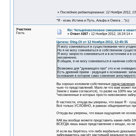
«
Последнее редактирование: 12 Ноября 2012, 13:
"Я - есмь Истина и Путь, Альфа и Омега ..."(с)
Участник
Re: Четырёхволновое смешение и квант
Гость
«
Ответ #267 :
12 Ноября 2012, 16:24:14 »
Цитата: Oleg.Ol от 12 Ноября 2012, 12:45:35
Я могу сомневаться в существовании чего угодно,
Но я не могу сомневаться в собственном существ
Я могу запросто сомневаться и в источнике и в с
несомненно.
В общем, я не могу сомневаться в наличии собст
Возможно для "думающего про" это и не очевидно. 
Есть древний прием - редукция к основанию: зап
основания в котором само сомнение аннулируется
Вы хорошо изложили собственные
представления
чьих-то представлений. Мало ли что вам может по
Земли с вами согласится), то разве на 100% мы з
"несомненные в которых просто невозможно заблуж
В частности, откуда вы уверены, что ваше Я - сущ
Всё только УСЛОВНО, в рамках общепринятых пр
Откуда вы уверены, что ваши ощущения не основа
КАК вы вообще можете представить какие-либо 100
ВСЕГДА лишь ваше представление о вещах, но не 
И если вы берётесь что-либо вербально доказывать
заблуждаетесь насчёт настоящей реальности окруж