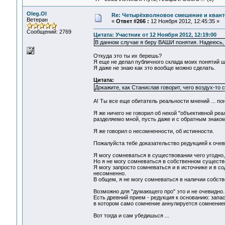
Oleg.Ol
Re: Четырёхволновое смешение и квант
Ветеран
«
Ответ #266 :
12 Ноября 2012, 12:45:35 »
Сообщений: 2769
Цитата: Участник от 12 Ноября 2012, 12:19:00
В данном случае я беру ВАШИ понятия. Надеюсь,
Откуда это ты их берешь?
Я еще не делал публичного склада моих понятий шо
Я даже не знаю как это вообще можно сделать.
Цитата:
Докажите, как Станислав говорит, чего воздух-то 
А! Ты все еще обитатель реальности мнений ... по
Я же ничего не говорил об некой "объективной реал
разделяемо мной, пусть даже и с обратным знаком
Я же говорил о несомненности, об истинности.
Пожалуйста тебе доказательство редукцией к оче
Я могу сомневаться в существовании чего угодно,
Но я не могу сомневаться в собственном существ
Я могу запросто сомневаться и в источнике и в с
несомненно.
В общем, я не могу сомневаться в наличии собств
Возможно для "думающего про" это и не очевидно. 
Есть древний прием - редукция к основанию: запа
в котором само сомнение аннулируется сомнением
Вот тогда и сам убедишься ...