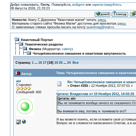
Добро пожаловать,
Гость
. Пожалуйста,
войдите
или
зарегистрируйтесь
.
08 Августа 2026, 21:33:23
Новости:
Книгу С.Доронина "Квантовая магия" читать
здесь
Материалы старого сайта "Физика Магии" доступны для просмотра
здесь
О замеченных глюках просьба писать на почту
quantmag@mail.ru
Квантовый Портал
Тематические разделы
Физика
(Модератор:
valeriy
)
Четырёхволновое смешение и квантовая запутанность
Страниц:
1
...
16
17
[
18
]
19
20
...
24
Все
Тема: Четырёхволновое смешение и квантовая 
Автор
ain
Re: Четырёхволновое смешение и квант
Старожил
«
Ответ #255 :
12 Ноября 2012, 07:07:01 »
Сообщений: 600
Цитата: Владислав от 10 Ноября 2012, 14:02:25
Цитата: ain
Вы не понимаете вообще ничего из сказанного О
Вы внимаете ему, потому и понимаете его?
И вы можете понять, если отложите своё устоявше
Вопрос не в сложности написанного Олегом, а в ш