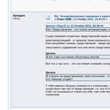
Ариадна
Re: Четырёхволновое смешение и квант
Гость
«
Ответ #268 :
12 Ноября 2012, 16:44:29 »
Цитата: Oleg.Ol от 12 Ноября 2012, 04:39:44
Нет. Представления - это только интерпретации, 
Существование вторичных представлений никак не
реинтерпретанцией - от ярлыков твоих реальност
Клин вышибают клином, представление - представ
смыслового содержания того или иного представ
Цитата:
А вот сами состояния объективны вполне.
Всё что у нас есть - это состояния сознания, ко
Цитата:
И строить на представлениях свою онтологию - э
эту ловушку угодил?
У тебя намного больше склонности к солипсизму, ч
существует как чьё-то представление, т.е. кто-то 
А вот ты ссылаешься только на себя, сам себя п
солипсизм.