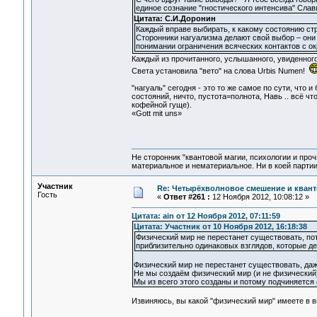
единое сознание "гностического интенсива" Слав
Цитата: С.И.Доронин
Каждый вправе выбирать, к какому состоянию ст
Сторонники нагуализма делают свой выбор – они
понимании ограничения всяческих контактов с о
Каждый из прочитанного, услышанного, увиденного
Света установила "вето" на слова Urbis Numen!
"нагуаль" сегодня - это то же самое по сути, что 
состояний, ничто, пустота=полнота, Навь .. всё что
кофейной гуще).
«Gott mit uns»
Не сторонник "квантовой магии, психологии и проч
материальное и нематериальное. Ни в коей партии
Участник
Re: Четырёхволновое смешение и квант
Гость
«
Ответ #261 :
12 Ноября 2012, 10:08:12 »
Цитата: ain от 12 Ноября 2012, 07:11:59
Цитата: Участник от 10 Ноября 2012, 16:18:38
Физический мир не перестанет существовать, п
приблизительно одинаковых взглядов, которые д
Физический мир не перестанет существовать, даже
Не мы создаём физический мир (и не физический)
Мы из всего этого созданы и потому подчиняется 
Извиняюсь, вы какой "физический мир" имеете в в