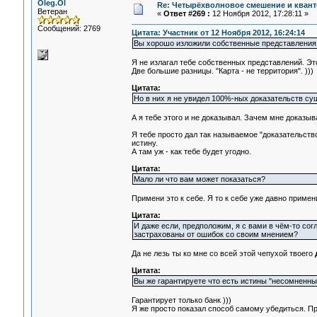
Oleg.Ol
Re: Четырёхволновое смешение и квант
Ветеран
«
Ответ #269 :
12 Ноября 2012, 17:28:11 »
Сообщений: 2769
Цитата: Участник от 12 Ноября 2012, 16:24:14
Вы хорошо изложили собственные представления
Я не излагал тебе собственных представлений. Э
Две большие разницы. "Карта - не территория". )))
Цитата:
Но в них я не увидел 100%-ных доказательств су
А я тебе этого и не доказывал. Зачем мне доказ
Я тебе просто дал так называемое "доказательство
истину.
А там уж - как тебе будет угодно.
Цитата:
Мало ли что вам может показаться?
Примени это к себе. Я то к себе уже давно примени
Цитата:
И даже если, предположим, я с вами в чём-то сог
застрахованы от ошибок со своим мнением?
Да не лезь ты ко мне со всей этой чепухой твоего
Цитата:
Вы же гарантируете что есть истины "несомненные
Гарантирует только банк )))
Я же просто показал способ самому убедиться. Пр