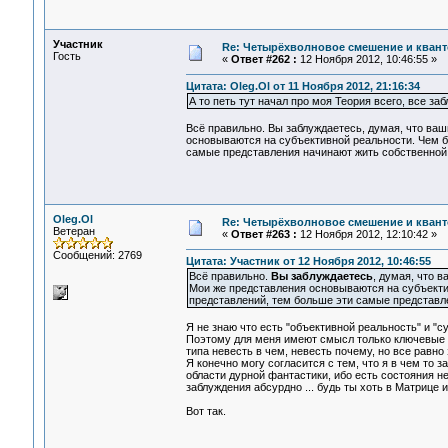
Участник
Re: Четырёхволновое смешение и квант
Гость
«
Ответ #262 :
12 Ноября 2012, 10:46:55 »
Цитата: Oleg.Ol от 11 Ноября 2012, 21:16:34
А то петь тут начал про моя Теория всего, все заб
Всё правильно. Вы заблуждаетесь, думая, что ва
основываются на субъективной реальности. Чем б
самые представления начинают жить собственной
Oleg.Ol
Re: Четырёхволновое смешение и квант
Ветеран
«
Ответ #263 :
12 Ноября 2012, 12:10:42 »
Сообщений: 2769
Цитата: Участник от 12 Ноября 2012, 10:46:55
Всё правильно.
Вы заблуждаетесь
, думая, что 
Мои же представления основываются на субъекти
представлений, тем больше эти самые представл
Я не знаю что есть "объективной реальность" и "с
Поэтому для меня имеют смысл только ключевые сл
типа невесть в чем, невесть почему, но все равно 
Я конечно могу согласится с тем, что я в чем то за
области дурной фантастики, ибо есть состояния н
заблуждения абсурдно ... будь ты хоть в Матрице 
Вот так.