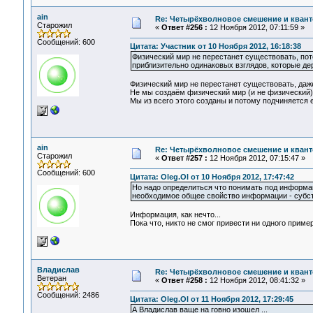
ain
Re: Четырёхволновое смешение и квант
Старожил
«
Ответ #256 :
12 Ноября 2012, 07:11:59 »
Сообщений: 600
Цитата: Участник от 10 Ноября 2012, 16:18:38
Физический мир не перестанет существовать, по
приблизительно одинаковых взглядов, которые де
Физический мир не перестанет существовать, даже
Не мы создаём физический мир (и не физический)
Мы из всего этого созданы и потому подчиняется е
ain
Re: Четырёхволновое смешение и квант
Старожил
«
Ответ #257 :
12 Ноября 2012, 07:15:47 »
Сообщений: 600
Цитата: Oleg.Ol от 10 Ноября 2012, 17:47:42
Но надо определиться что понимать под информац
необходимое общее свойство информации - субста
Информация, как нечто...
Пока что, никто не смог привести ни одного прим
Владислав
Re: Четырёхволновое смешение и квант
Ветеран
«
Ответ #258 :
12 Ноября 2012, 08:41:32 »
Сообщений: 2486
Цитата: Oleg.Ol от 11 Ноября 2012, 17:29:45
А Владислав ваще на говно изошел ...