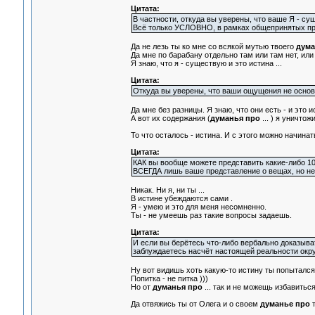
Цитата:
В частности, откуда вы уверены, что ваше Я - су
Всё только УСЛОВНО, в рамках общепринятых пр
Да не лезь ты ко мне со всякой мутью твоего
дума
Да мне по барабану отдельно там или там нет, или 
Я знаю, что я - существую и это истина ...
Цитата:
Откуда вы уверены, что ваши ощущения не основа
Да мне без разницы. Я знаю, что они есть - и это и
А вот их содержания (
думанья про
... ) я уничто
То что осталось - истина. И с этого можно начина
Цитата:
КАК вы вообще можете представить какие-либо 10
ВСЕГДА лишь ваше представление о вещах, но не
Никак. Ни я, ни ты ...
В истине убеждаются сами .
Я - умею и это для меня несомненно.
Ты - не умеешь раз такие вопросы задаешь.
Цитата:
И если вы берётесь что-либо вербально доказыват
заблуждаетесь насчёт настоящей реальности окру
Ну вот видишь хоть какую-то истину ты попытался 
Попитка - не питка )))
Но от
думанья про
... так и не можещь избавиться
Да отвяжись ты от Олега и о своем
думанье про
т