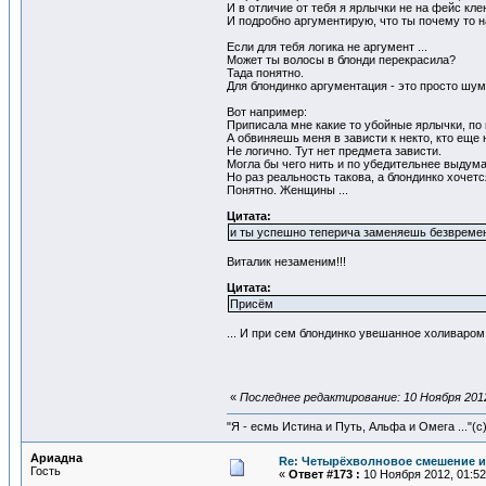
И в отличие от тебя я ярлычки не на фейс кле
И подробно аргументирую, что ты почему то 
Если для тебя логика не аргумент ...
Может ты волосы в блонди перекрасила?
Тада понятно.
Для блондинко аргументация - это просто шум,
Вот например:
Приписала мне какие то убойные ярлычки, по 
А обвиняешь меня в зависти к некто, кто еще 
Не логично. Тут нет предмета зависти.
Могла бы чего нить и по убедительнее выдум
Но раз реальность такова, а блондинко хочется
Понятно. Женщины ...
Цитата:
и ты успешно теперича заменяешь безвремен
Виталик незаменим!!!
Цитата:
Присём
... И при сем блондинко увешанное холиваром 
«
Последнее редактирование: 10 Ноября 2012,
"Я - есмь Истина и Путь, Альфа и Омега ..."(с
Ариадна
Re: Четырёхволновое смешение и
Гость
«
Ответ #173 :
10 Ноября 2012, 01:52