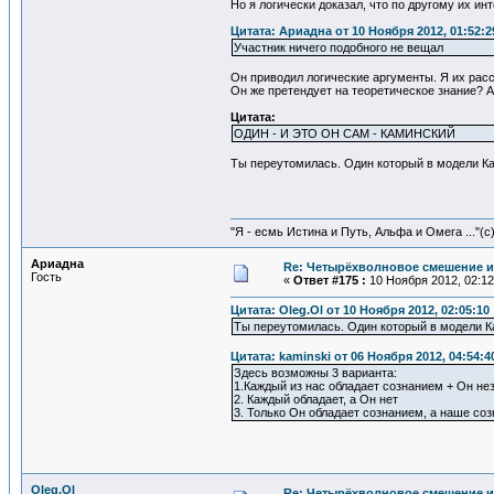
Но я логически доказал, что по другому их ин
Цитата: Ариадна от 10 Ноября 2012, 01:52:2
Участник ничего подобного не вещал
Он приводил логические аргументы. Я их расс
Он же претендует на теоретическое знание? 
Цитата:
ОДИН - И ЭТО ОН САМ - КАМИНСКИЙ
Ты переутомилась. Один который в модели Кам
"Я - есмь Истина и Путь, Альфа и Омега ..."(с
Ариадна
Re: Четырёхволновое смешение и
Гость
«
Ответ #175 :
10 Ноября 2012, 02:12
Цитата: Oleg.Ol от 10 Ноября 2012, 02:05:10
Ты переутомилась. Один который в модели Ка
Цитата: kaminski от 06 Ноября 2012, 04:54:4
Здесь возможны 3 варианта:
1.Каждый из нас обладает сознанием + Он не
2. Каждый обладает, а Он нет
3. Только Он обладает сознанием, а наше соз
Oleg.Ol
Re: Четырёхволновое смешение и