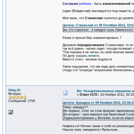
Согласие
ребенка
- быть
изнасилованной
п
(один {Владислав} маскируется под нациста,
Мне жаль, что
Станислав
скатился до уровня 
Цитата: Станислав от 30 Октября 2012, 10:5
вы это серьёзно - я каждую чушь Каминског
Разве я просил Вас комментировать ?
Дешевое
передергивание
Станислава: то он
так всё равно - мелко гадит: походя поливает
"Пастернака я не читал, но своё мнение имею"
По делу сказать
нечего
.
Вместо этого - мелкие подлости.
Такое ощущение, что им надо дать конкретны
(тогда эти "хитрецы" мошенники-бизнесмены у
Oleg.Ol
Re: Четырёхволновое смешение и
Ветеран
«
Ответ #170 :
10 Ноября 2012, 00:32
Сообщений: 2769
Цитата: Ариадна от 09 Ноября 2012, 23:34:2
Чему завидует?
Во-первых, Олег на этом форуме зарекоменд
Во-вторых - прославился как Квантовый Соли
Задокументировано у Виталия, если не верите
Нифига се! Нечем таким я себя не рекомендов
Нашла чему завидовать! Ярлычкам ...