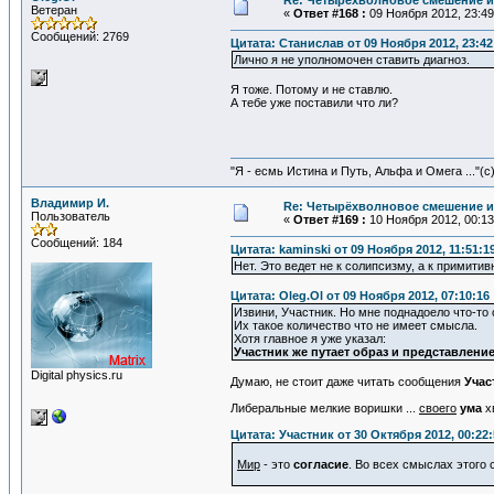
Re: Четырёхволновое смешение и
Ветеран
«
Ответ #168 :
09 Ноября 2012, 23:49
Сообщений: 2769
Цитата: Станислав от 09 Ноября 2012, 23:42
Лично я не уполномочен ставить диагноз.
Я тоже. Потому и не ставлю.
А тебе уже поставили что ли?
"Я - есмь Истина и Путь, Альфа и Омега ..."(с
Владимир И.
Re: Четырёхволновое смешение и
Пользователь
«
Ответ #169 :
10 Ноября 2012, 00:13
Сообщений: 184
Цитата: kaminski от 09 Ноября 2012, 11:51:1
Нет. Это ведет не к солипсизму, а к примити
Цитата: Oleg.Ol от 09 Ноября 2012, 07:10:16
Извини, Участник. Но мне поднадоело что-то
Их такое количество что не имеет смысла.
Хотя главное я уже указал:
Участник же путает образ и представлени
Digital physics.ru
Думаю, не стоит даже читать сообщения
Учас
Либеральные мелкие воришки ...
своего
ума
х
Цитата: Участник от 30 Октября 2012, 00:22:
Мир
- это
согласие
. Во всех смыслах этого 