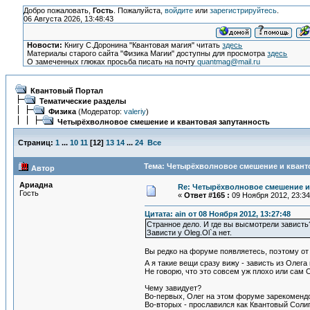
Добро пожаловать,
Гость
. Пожалуйста,
войдите
или
зарегистрируйтесь
.
06 Августа 2026, 13:48:43
Новости:
Книгу С.Доронина "Квантовая магия" читать
здесь
Материалы старого сайта "Физика Магии" доступны для просмотра
здесь
О замеченных глюках просьба писать на почту
quantmag@mail.ru
Квантовый Портал
Тематические разделы
Физика
(Модератор:
valeriy
)
Четырёхволновое смешение и квантовая запутанность
Страниц:
1
...
10
11
[
12
]
13
14
...
24
Все
Тема: Четырёхволновое смешение и кванто
Автор
Ариадна
Re: Четырёхволновое смешение и
Гость
«
Ответ #165 :
09 Ноября 2012, 23:34
Цитата: ain от 08 Ноября 2012, 13:27:48
Странное дело. И где вы высмотрели зависть
Зависти у Oleg.Ol`а нет.
Вы редко на форуме появляетесь, поэтому от 
А я такие вещи сразу вижу - зависть из Олег
Не говорю, что это совсем уж плохо или сам 
Чему завидует?
Во-первых, Олег на этом форуме зарекомендо
Во-вторых - прославился как Квантовый Соли