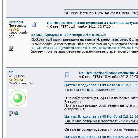
"Я - есмь Истина и Путь, Альфа и Омега ..."(с
kaminski
Re: Четырёхволновое смешение и квантовая запута
Постоялец
«
Ответ #177 :
10 Ноября 2012, 03:37:28 »
Сообщений:
Цитата: Ариадна от 10 Ноября 2012, 01:52:29
292
Вобщем ещё один претендент на звание Истинно Квантового Соли
Если говорить о солипсизме, то я против только вульгарного соли
http://ru.wikipedia.org/wiki/%D0%9E%D1%82%D0%BA%
Замечу, что этот ярлык тоже не совсем соответствует моему понима
ain
Re: Четырёхволновое смешение и
Старожил
«
Ответ #178 :
10 Ноября 2012, 12:03
Сообщений: 600
Цитата: Владислав от 09 Ноября 2012, 10:36
не форме дело, а в содержании
Я не вижу зависти у Oleg.Ol ни по форме, ни 
Вы видите.
Но это ваша реакция собственной зависти и чт
оскорбления.
Цитата: Владислав от 09 Ноября 2012, 10:36
Он не мне соперник и "бороться" и не с чем 
Он вам не соперник, потому что вам нечего 
Цитата: Владислав от 09 Ноября 2012, 10:36