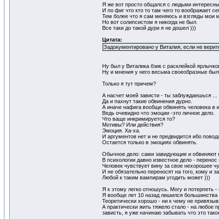
Я же вот просто общался с людьми интересным
И по фиг что кто то там чего то воображает се
Тем более что я сам меняюсь и взгляды мои м
Но вот солипсистом я никогда не был.
Все таки до такой дури я не дошел )))
Цитата:
Задокументировано у Виталия, если не верите
Ну был у Виталика бзик с расклейкой ярлычк
Ну и мнения у него весьма своеобразные были 
Только я тут причем?
А насчет моей зависти - ты заблуждаешься ...
Да и пахнут такие обвинения дурно.
А иначе нафига вообще обвинять человека в
Ведь очевидно что эмоции -это личное дело.
Что ваще инкримируется то?
Мотивы? Или действия?
Эмоция. Ха-ха.
И аргументов нет и не предвидится ибо повод
Остается только в эмоциях обвинять.
Обычное дело: сами завидующие и обвиняют в 
В психологии давно известное дело - перенос
Человек чувствует вину за свое нехорошее чув
И не обязательно переносят на того, кому и 
Любой к таким вампирам угодить может )))
Я к этому легко отношусь. Могу и потерпеть -
Я вообще лет 10 назад лишился большинств
Теоретически хорошо - ни к чему не привязы
А практически жить тяжело стало - на любое п
зависть, я уже начинаю забывать что это тако