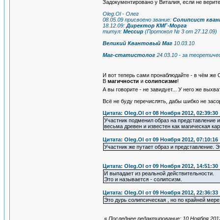
Задокументировано у Виталия, если не верите
Oleg.Ol - Олег
08.05.09 присвоено звание:
Солипсист кван
18.12.09:
Директор КМГ-Морга
титул:
Мессир
(Протокол № 3 от 27.12.09)
Великий Квантовый Маг
10.03.10
Маг-статистолог
24.03.10 - за теоретич
И вот теперь сами пронаблюдайте - в чём же
В
магичности
и
солипсизме
!
А вы говорите - не завидует... У него же вы
Всё не буду перечислять, дабы шибко не засо
Цитата: Oleg.Ol от 08 Ноября 2012, 02:39:30
Участник подменил образ на представление и
весьма древен и известен как магическая ка
Цитата: Oleg.Ol от 09 Ноября 2012, 07:10:16
Участник же путает образ и представление. 
Цитата: Oleg.Ol от 09 Ноября 2012, 14:51:30
И выпадает из реальной действительности.
Это и называется - солипсизм.
Цитата: Oleg.Ol от 09 Ноября 2012, 22:36:33
Это дурь солипсическая , но по крайней мере
«
Последнее редактирование: 10 Ноября 2012