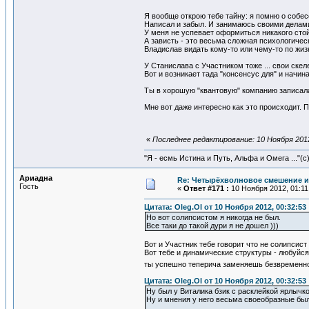
Я вообще открою тебе тайну: я помню о собе
Написал и забыл. И занимаюсь своими делам
У меня не успевает оформиться никакого сто
А зависть - это весьма сложная психологическ
Владислав видать кому-то или чему-то по жизн
У Станислава с Участником тоже ... свои скел
Вот и возникает тада "консенсус для" и начин
Ты в хорошую "квантовую" компанию записалась
Мне вот даже интересно как это происходит. П
«
Последнее редактирование: 10 Ноября 2012,
"Я - есмь Истина и Путь, Альфа и Омега ..."(с
Ариадна
Re: Четырёхволновое смешение и
Гость
«
Ответ #171 :
10 Ноября 2012, 01:11
Цитата: Oleg.Ol от 10 Ноября 2012, 00:32:53
Но вот солипсистом я никогда не был.
Все таки до такой дури я не дошел )))
Вот и Участник тебе говорит что не солипсис
Вот тебе и динамические структуры - любуйся
ты успешно теперича заменяешь безвременн
Цитата: Oleg.Ol от 10 Ноября 2012, 00:32:53
Ну был у Виталика бзик с расклейкой ярлычк
Ну и мнения у него весьма своеобразные были 