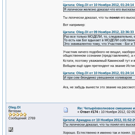
Цитата: Oleg.Ol от 10 Ноября 2012, 01:24:14
Я логически железно доказал что его высказ
Ты логически доказал, что ты
понял
его выска
Вот например:
Цитата: Oleg.Ol от 09 Ноября 2012, 22:36:33
Раз все только МОДЕЛИ, то, следовательно, 
То есть как Бог вдыхает в МОДЕЛИ собствен
Это эквивалентно тому, что Участник - Бог и
Участник ничего подобного не вещал, наоборо
общественном сознании (представлениях), а 
Кстати, поэтому уважаемый Каминский тут и в
Вобщем ещё один претендент на звание Истин
Цитата: Oleg.Ol от 10 Ноября 2012, 01:24:14
И при сем блондинко увешанное холиваром
Ага, не забудь вынести это звание на рассм
Oleg.Ol
Re: Четырёхволновое смешение и
Ветеран
«
Ответ #174 :
10 Ноября 2012, 02:05
Сообщений: 2769
Цитата: Ариадна от 10 Ноября 2012, 01:52:2
Ты логически доказал, что ты понял его выск
Хорошо. Естественно я именно так и понял. ))