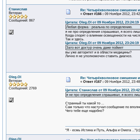
Станислав
Re: Четырёхволновое смешение и
Ветеран
«
Ответ #166 :
09 Ноября 2012, 23:42
Сообщений: 867
Цитата: Oleg.Ol от 09 Ноября 2012, 23:24:19
Любая форма - реальна по определению.
я не про определения спрашивал, я всего ли
Когда спорят о влиянии освещенности на числ
Так и здесь.
Цитата: Oleg.Ol от 09 Ноября 2012, 23:24:19
Зато вот дохтур очень даже поймет
вы уже авторитет и в области медицины?
Лично я не уполномочен ставить диагноз.
Oleg.Ol
Re: Четырёхволновое смешение и
Ветеран
«
Ответ #167 :
09 Ноября 2012, 23:48
Сообщений: 2769
Цитата: Станислав от 09 Ноября 2012, 23:42
я не про определения спрашивал, я всего ли
Странный ты какой то ...
Сам только что настучал сообщение по вполне
Чего тебе еще надобно?
"Я - есмь Истина и Путь, Альфа и Омега ..."(с
Oleg.Ol