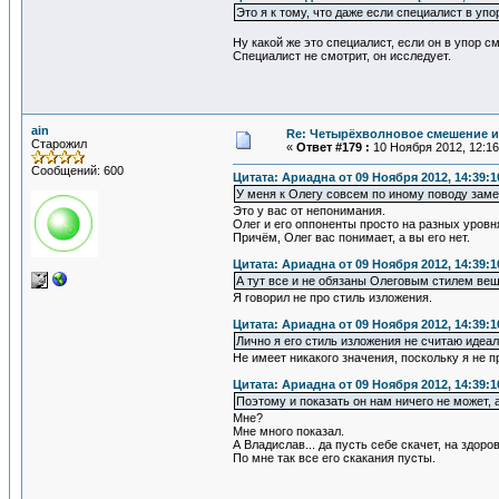
Это я к тому, что даже если специалист в упо
Ну какой же это специалист, если он в упор с
Специалист не смотрит, он исследует.
ain
Re: Четырёхволновое смешение и
Старожил
«
Ответ #179 :
10 Ноября 2012, 12:16
Сообщений: 600
Цитата: Ариадна от 09 Ноября 2012, 14:39:1
У меня к Олегу совсем по иному поводу заме
Это у вас от непонимания.
Олег и его оппоненты просто на разных уровн
Причём, Олег вас понимает, а вы его нет.
Цитата: Ариадна от 09 Ноября 2012, 14:39:1
А тут все и не обязаны Олеговым стилем ве
Я говорил не про стиль изложения.
Цитата: Ариадна от 09 Ноября 2012, 14:39:1
Лично я его стиль изложения не считаю идеа
Не имеет никакого значения, поскольку я не п
Цитата: Ариадна от 09 Ноября 2012, 14:39:1
Поэтому и показать он нам ничего не может, а
Мне?
Мне много показал.
А Владислав... да пусть себе скачет, на здоро
По мне так все его скакания пусты.