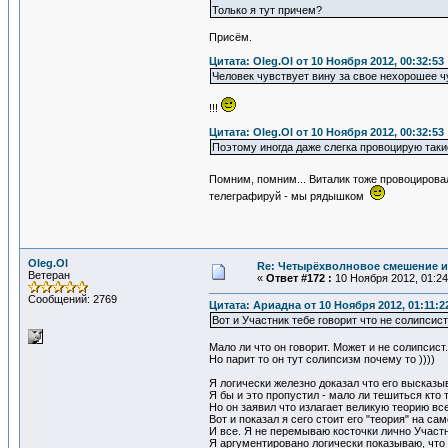
Только я тут причем?
Присём.
Цитата: Oleg.Ol от 10 Ноября 2012, 00:32:53
Человек чувствует вину за свое нехорошее чу
!!!
Цитата: Oleg.Ol от 10 Ноября 2012, 00:32:53
Поэтому иногда даже слегка провоцирую таки
Помним, помним... Виталик тоже провоцирова
телеграфируй - мы рядышком
Oleg.Ol
Re: Четырёхволновое смешение и
Ветеран
«
Ответ #172 :
10 Ноября 2012, 01:24
Сообщений: 2769
Цитата: Ариадна от 10 Ноября 2012, 01:11:2
Вот и Участник тебе говорит что не солипсист
Мало ли что он говорит. Может и не солипсист
Но парит то он тут солипсизм почему то ))))
Я логически железно доказал что его высказы
Я бы и это пропустил - мало ли тешиться кто т
Но он заявил что излагает великую теорию все
Вот и показал я сего стоит его "теория" на са
И все. Я не перемываю косточки лично Участн
Я аргументировано логически показываю, что