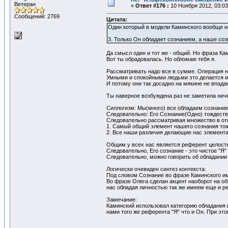
Ветеран
«
Ответ #176 :
10 Ноября 2012, 03:03
Сообщений: 2769
Цитата:
Один который в модели Каминского вообще не
3. Только Он обладает сознанием, а наше соз
Да смысл один и тот же - общий. Но фраза Ками
Вот ты обрадовалась. Но обломаю тебя я.
Рассматривать надо все в сумме. Операция н
Умными и спокойными людьми это делается и
И потому они так досадно на мякине не впада
Ты наверное возбуждена раз не заметила ниче
Силлогизм: Мы(много) все обладаем сознание
Следовательно: Его Сознание(Одно) тождест
Следовательно рассматривая множество в от
1. Самый общий элемент нашего сознания тож
2. Все наши различия делающие нас элемент
Общим у всех нас является референт целостн
Следовательно, Его сознание - это чистое "Я"
Следовательно, можно говорить об обладании
Логически очевиден синтез контекста:
Под словом Сознание во фразе Каминского им
Во фразе Олега сделан акцент наоборот на об
нас обладая личностью так же имеем еще и ре
Замечание:
Каминский использовал категорию обладания
нами того же референта "Я" что и Он. При эт