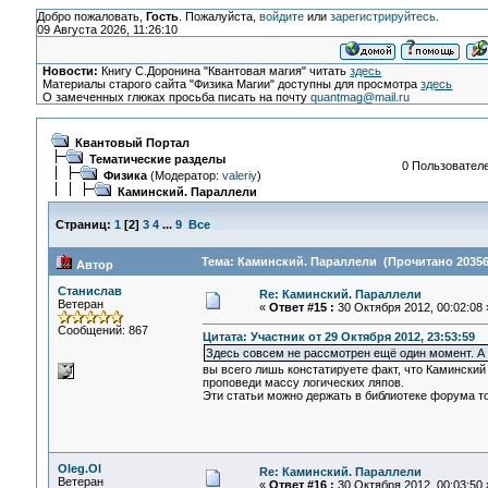
Добро пожаловать,
Гость
. Пожалуйста,
войдите
или
зарегистрируйтесь
.
09 Августа 2026, 11:26:10
Новости:
Книгу С.Доронина "Квантовая магия" читать
здесь
Материалы старого сайта "Физика Магии" доступны для просмотра
здесь
О замеченных глюках просьба писать на почту
quantmag@mail.ru
Квантовый Портал
Тематические разделы
0 Пользователе
Физика
(Модератор:
valeriy
)
Каминский. Параллели
Страниц:
1
[
2
]
3
4
...
9
Все
Тема: Каминский. Параллели (Прочитано 20356
Автор
Станислав
Re: Каминский. Параллели
Ветеран
«
Ответ #15 :
30 Октября 2012, 00:02:08 
Сообщений: 867
Цитата: Участник от 29 Октября 2012, 23:53:59
Здесь совсем не рассмотрен ещё один момент. А
вы всего лишь констатируете факт, что Каминский 
проповеди массу логических ляпов.
Эти статьи можно держать в библиотеке форума то
Oleg.Ol
Re: Каминский. Параллели
Ветеран
«
Ответ #16 :
30 Октября 2012, 00:03:50 