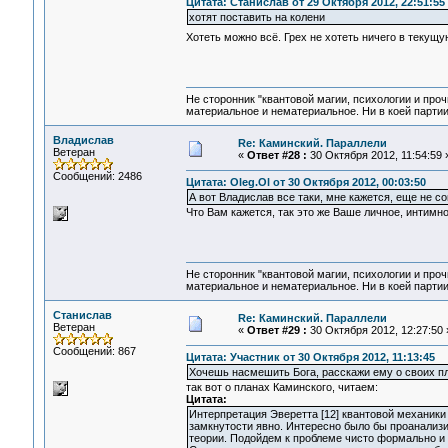
Цитата: Станислав от 29 Октября 2012, 22:51:55
хотят поставить на колени
Хотеть можно всё. Грех не хотеть ничего в текущ
Не сторонник "квантовой магии, психологии и проч
материальное и нематериальное. Ни в коей партии
Владислав
Re: Каминский. Параллели
Ветеран
«
Ответ #28 :
30 Октября 2012, 11:54:59 
Сообщений: 2486
Цитата: Oleg.Ol от 30 Октября 2012, 00:03:50
А вот Владислав все таки, мне кажется, еще не с
Что Вам кажется, так это же Ваше личное, интимн
Не сторонник "квантовой магии, психологии и проч
материальное и нематериальное. Ни в коей партии
Станислав
Re: Каминский. Параллели
Ветеран
«
Ответ #29 :
30 Октября 2012, 12:27:50 
Сообщений: 867
Цитата: Участник от 30 Октября 2012, 11:13:45
Хочешь насмешить Бога, расскажи ему о своих п
так вот о планах Каминского, читаем:
Цитата:
Интерпретация Эверетта [12] квантовой механики
замкнутости явно. Интересно было бы проанализи
теории. Подойдем к проблеме чисто формально и 