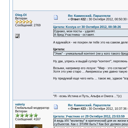
Oleg.Ol
Re: Каминский. Параллели
Ветеран
«
Ответ #22 :
30 Октября 2012, 00:50:30 
Сообщений: 2769
Цитата: Kostya от 30 Октября 2012, 00:38:26
Однако, мои посты - удалят.
А бред Участника - оставят.
А вдумайся - не похрен ли тебе это на самом дел
Цитата:
"Уник" - уникальный контент (ни у кого такого бре
Ну дак, упрись и выдай супер-"контент", перплюнь .
Возьми, например его лозунг: "Мир - это согласие"
Хотя это уже старо ... Америкосы уже давно такую
Ну придумай еще чего нить ... такое же, эдакое "вз
"Я - есмь Истина и Путь, Альфа и Омега ..."(с)
valeriy
Re: Каминский. Параллели
Глобальный модератор
«
Ответ #23 :
30 Октября 2012, 10:37:36 
Ветеран
Цитата: Участник от 29 Октября 2012, 23:53:59
Сообщений: 4167
А ведь ИХ "молитвы" в критический для их жизни 
субъектов. Как с ЭТИМ быть? Как Бог должен решит