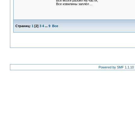
Все мозги разбил на части,
Все извилины заплёл ...
Страниц:
1
[
2
]
3
4
...
9
Все
Powered by SMF 1.1.10