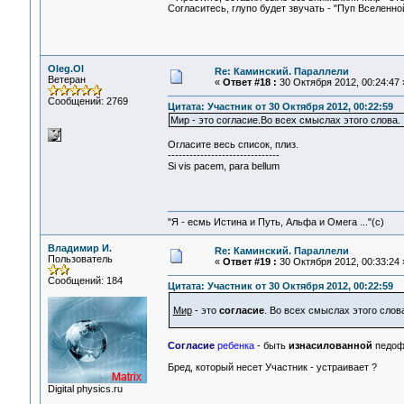
Согласитесь, глупо будет звучать - "Пуп Вселенно
Oleg.Ol
Re: Каминский. Параллели
Ветеран
«
Ответ #18 :
30 Октября 2012, 00:24:47 
Сообщений: 2769
Цитата: Участник от 30 Октября 2012, 00:22:59
Мир - это согласие.Во всех смыслах этого слова.
Огласите весь список, плиз.
-------------------------------
Si vis pacem, para bellum
"Я - есмь Истина и Путь, Альфа и Омега ..."(с)
Владимир И.
Re: Каминский. Параллели
Пользователь
«
Ответ #19 :
30 Октября 2012, 00:33:24 
Сообщений: 184
Цитата: Участник от 30 Октября 2012, 00:22:59
Мир
- это
согласие
. Во всех смыслах этого слов
Согласие
ребенка
- быть
изнасилованной
педоф
Бред, который несет Участник - устраивает ?
Digital physics.ru