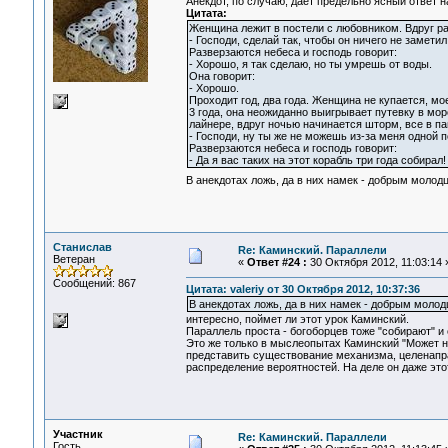
Анекдот, по случаю, дает предельно ясный ответ 
Цитата:
Женщина лежит в постели с любовником. Вдруг раз
- Господи, сделай так, чтобы он ничего не заметил
Разверзаются небеса и господь говорит:
- Хорошо, я так сделаю, но ты умрешь от воды.
Она говорит:
- Хорошо.
Проходит год, два года. Женщина не купается, м
3 года, она неожиданно выигрывает путевку в мо
лайнере, вдруг ночью начинается шторм, все в па
- Господи, ну ты же не можешь из-за меня одной п
Разверзаются небеса и господь говорит:
- Да я вас таких на этот корабль три года собирал!
В анекдотах ложь, да в них намек - добрым молод
Станислав
Re: Каминский. Параллели
Ветеран
«
Ответ #24 :
30 Октября 2012, 11:03:14 
Сообщений: 867
Цитата: valeriy от 30 Октября 2012, 10:37:36
В анекдотах ложь, да в них намек - добрым молод
интересно, поймет ли этот урок Каминский.
Параллель проста - богоборцев тоже "собирают" и о
Это же только в мыслеопытах Каминский "Может н
представить существование механизма, целенапр
распределение вероятностей. На деле он даже это
Участник
Re: Каминский. Параллели
Гость