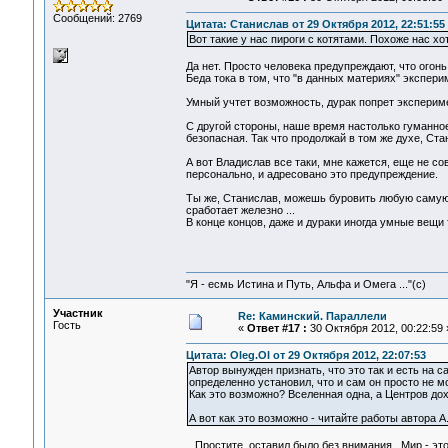
Сообщений: 2769
Цитата: Станислав от 29 Октября 2012, 22:51:55
Вот такие у нас пироги с котятами. Похоже нас хо
Да нет. Просто человека предупреждают, что огонь ж
Беда тока в том, что "в данных материях" экспер
Умный учтет возможность, дурак попрет эксперимент
С другой стороны, наше время настолько гуманное
безопасная. Так что продолжай в том же духе, Стан
А вот Владислав все таки, мне кажется, еще не со
персонально, и адресовано это предупреждение.
Ты же, Станислав, можешь буровить любую самую 
сработает железно ...
В конце концов, даже и дураки иногда умные вещи тв
"Я - есмь Истина и Путь, Альфа и Омега ..."(с)
Участник
Re: Каминский. Параллели
Гость
«
Ответ #17 :
30 Октября 2012, 00:22:59 
Цитата: Oleg.Ol от 29 Октября 2012, 22:07:53
Автор вынужден признать, что это так и есть на 
определенно установил, что и сам он просто не м
Как это возможно? Вселенная одна, а Центров до
А вот как это возможно - читайте работы автора А
Простите, оставил было без внимания.. Мир - это 