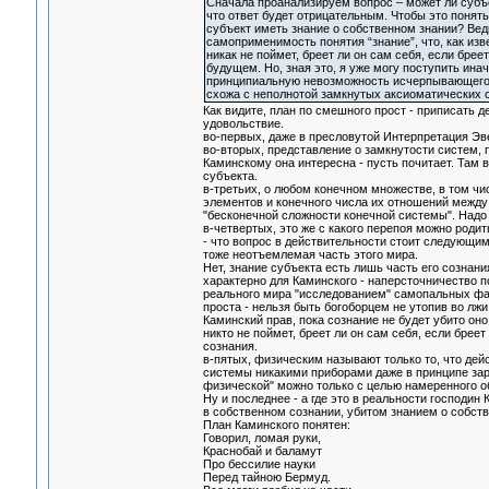
Сначала проанализируем вопрос – может ли субъе
что ответ будет отрицательным. Чтобы это понят
субъект иметь знание о собственном знании? Вед
самоприменимость понятия “знание”, что, как изв
никак не поймет, бреет ли он сам себя, если бреет
будущем. Но, зная это, я уже могу поступить ина
принципиальную невозможность исчерпывающего 
схожа с неполнотой замкнутых аксиоматических 
Как видите, план по смешного прост - приписать 
удовольствие.
во-первых, даже в пресловутой Интерпретация Эв
во-вторых, представление о замкнутости систем, 
Каминскому она интересна - пусть почитает. Там 
субъекта.
в-третьих, о любом конечном множестве, в том чи
элементов и конечного числа их отношений между
"бесконечной сложности конечной системы". Надо в
в-четвертых, это же с какого перепоя можно род
- что вопрос в действительности стоит следующим
тоже неотъемлемая часть этого мира.
Нет, знание субъекта есть лишь часть его сознания
характерно для Каминского - наперсточничество 
реального мира "исследованием" самопальных фан
проста - нельзя быть богоборцем не утопив во лжи
Каминский прав, пока сознание не будет убито он
никто не поймет, бреет ли он сам себя, если брее
сознания.
в-пятых, физическим называют только то, что дей
системы никакими приборами даже в принципе зар
физической" можно только с целью намеренного о
Ну и последнее - а где это в реальности господи
в собственном сознании, убитом знанием о собств
План Каминского понятен:
Говорил, ломая руки,
Краснобай и баламут
Про бессилие науки
Перед тайною Бермуд.