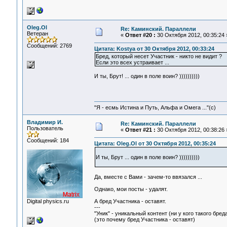
Oleg.Ol
Re: Каминский. Параллели
Ветеран
«
Ответ #20 :
30 Октября 2012, 00:35:24 
Сообщений: 2769
Цитата: Kostya от 30 Октября 2012, 00:33:24
Бред, который несет Участник - никто не видит ?
Если это всех устраивает ...
И ты, Брут! ... один в поле воин? ))))))))))
"Я - есмь Истина и Путь, Альфа и Омега ..."(с)
Владимир И.
Re: Каминский. Параллели
Пользователь
«
Ответ #21 :
30 Октября 2012, 00:38:26 
Сообщений: 184
Цитата: Oleg.Ol от 30 Октября 2012, 00:35:24
И ты, Брут ... один в поле воин? ))))))))))
Да, вместе с Вами - зачем-то ввязался ...
Однако, мои посты - удалят.
Digital physics.ru
А бред Участника - оставят.
---
"Уник" - уникальный контент (ни у кого такого бред
(это почему бред Участника - оставят)