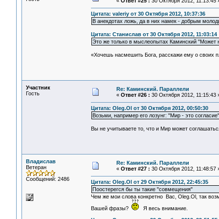
«
Ответ #25 :
30 Октября 2012, 11:13:45 
Цитата: valeriy от 30 Октября 2012, 10:37:36
В анекдотах ложь, да в них намек - добрым молод
Цитата: Станислав от 30 Октября 2012, 11:03:14
Это же только в мыслеопытах Каминский "Может н
«Хочешь насмешить Бога, расскажи ему о своих 
Участник
Re: Каминский. Параллели
Гость
«
Ответ #26 :
30 Октября 2012, 11:15:43 
Цитата: Oleg.Ol от 30 Октября 2012, 00:50:30
Возьми, например его лозунг: "Мир - это согласие
Вы не учитываете то, что и Мир может соглашаться
Владислав
Re: Каминский. Параллели
Ветеран
«
Ответ #27 :
30 Октября 2012, 11:48:57 
Сообщений: 2486
Цитата: Oleg.Ol от 29 Октября 2012, 22:45:35
Поостерегся бы ты такие "совмещения"
Чем же мои слова конкретно Вас, Oleg.Ol, так во
Вашей фразы?
Я весь внимание.