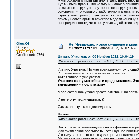
А мы обязаны описывать факты действительности, 
Тут вы были правы - поскольку мы даже в принци
возможных структур - внутренне бесструктурным 
основании, что хорошо отработанная математиче
структурных границ) функции может достаточно 
почему нельзя брать в качестве модели конечную 
неопределенности, чего нет у кванта действия в д
Oleg.Ol
Re: Четырёхволновое смешение и квант
Ветеран
«
Ответ #129 :
09 Ноября 2012, 07:10:16 »
Сообщений: 2769
Цитата: Участник от 08 Ноября 2012, 19:04:19
Физическая реальность есть ОБЩЕСТВЕННЫЕ пред
Извини, Участник. Но мне поднадоело что-то ошиб
Их такое количество что не имеет смысла.
Хотя главное я уже указал:
Участник же путает образ и представление. Э
завершении - к солипсизму.
А все остальное у тебя просто логически не связ
И нечего тут возмущаться. )))
Сам же вот тут же подверждаешь:
Цитата:
Физическая реальность есть ОБЩЕСТВЕННЫЕ пред
Вот это и есть элиминации понятия физической р
Ибо физическая реальность - это научное поняти
И в силу этого - это нечто даже противополож
Метод науки и призван очистить научные представ