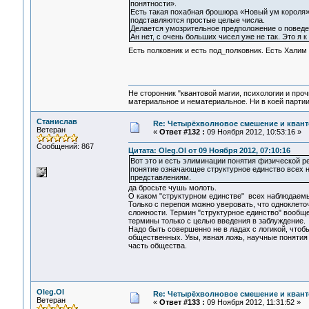
понятности».
Есть такая похабная брошюра «Новый ум короля» 
подставляются простые целые числа.
Делается умозрительное предположение о поведен
Ан нет, с очень больших чисел уже не так. Это я 
Есть полковник и есть под_полковник. Есть Халим 
Не сторонник "квантовой магии, психологии и проч
материальное и нематериальное. Ни в коей партии
Станислав
Re: Четырёхволновое смешение и квант
Ветеран
«
Ответ #132 :
09 Ноября 2012, 10:53:16 »
Сообщений: 867
Цитата: Oleg.Ol от 09 Ноября 2012, 07:10:16
Вот это и есть элиминации понятия физической р
понятие означающее структурное единство всех
представлениям.
да бросьте чушь молоть.
О каком "структурном единстве" всех наблюдаем
Только с перепоя можно уверовать, что одноклето
сложности. Термин "структурное единство" вообще
термины только с целью введения в заблуждение.
Надо быть совершенно не в ладах с логикой, что
общественных. Увы, явная ложь, научные понятия 
часть общества.
Oleg.Ol
Re: Четырёхволновое смешение и квант
Ветеран
«
Ответ #133 :
09 Ноября 2012, 11:31:52 »