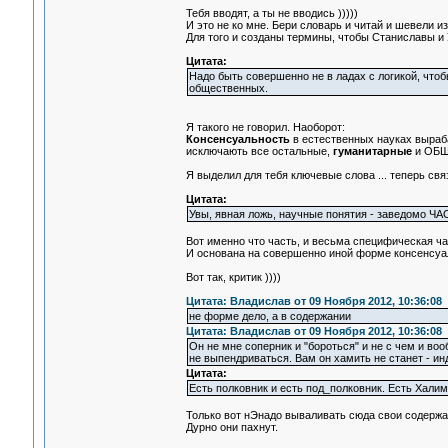
Тебя вводят, а ты не вводись )))))
И это не ко мне. Бери словарь и читай и шевели и
Для того и созданы термины, чтобы Станиславы и 
Цитата:
Надо быть совершенно не в ладах с логикой, что
общественных.
Я такого не говорил. Наоборот:
Консенсуальность
в естественных науках выра
исключають все остальные,
гуманитарные
и ОБЩ
Я выделил для тебя ключевые слова ... теперь свя
Цитата:
Увы, явная ложь, научные понятия - заведомо ЧА
Вот именно что часть, и весьма специфическая час
И основана на совершенно иной форме консенсуа
Вот так, критик ))))
Цитата: Владислав от 09 Ноября 2012, 10:36:08
не форме дело, а в содержании
Цитата: Владислав от 09 Ноября 2012, 10:36:08
Он не мне соперник и "бороться" и не с чем и воо
не выпендриваться. Вам он хамить не станет - ин
Цитата:
Есть полковник и есть под_полковник. Есть Халим 
Только вот нЭнадо вываливать сюда свои содержан
Дурно они пахнут.