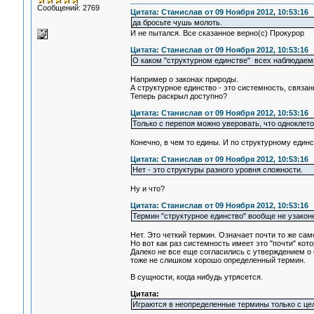
Сообщений: 2769
Цитата: Станислав от 09 Ноября 2012, 10:53:16
да бросьте чушь молоть.
И не пытался. Все сказанное верно(с) Прокурор
Цитата: Станислав от 09 Ноября 2012, 10:53:16
О каком "структурном единстве" всех наблюдаем
Например о законах природы.
А структурное единство - это системность, связан
Теперь раскрыл доступно?
Цитата: Станислав от 09 Ноября 2012, 10:53:16
Только с перепоя можно уверовать, что одноклет
Конечно, в чем то едины. И по структурному единс
Цитата: Станислав от 09 Ноября 2012, 10:53:16
Нет - это структуры разного уровня сложности.
Ну и что?
Цитата: Станислав от 09 Ноября 2012, 10:53:16
Термин "структурное единство" вообще не узаконе
Нет. Это четкий термин. Означает почти то же сам
Но вот как раз системность имеет это "почти" ко
Далеко не все еще согласились с утверждением о 
тоже не слишком хорошо определенный термин.
В сущности, когда нибудь утрясется.
Цитата:
Играются в неопределенные термины только с це