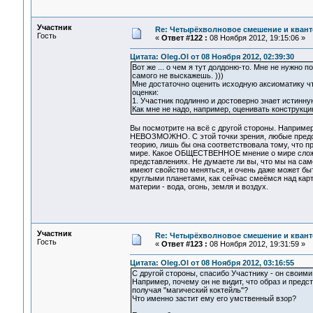
Участник
Re: Четырёхволновое смешение и квант
Гость
«
Ответ #122 :
08 Ноября 2012, 19:15:06 »
Цитата: Oleg.Ol от 08 Ноября 2012, 02:39:30
Вот же ... о чем я тут долдоню-то. Мне не нужно 
самого не выскажешь. )))
Мне достаточно оценить исходную аксиоматику чт
оценки:
1. Участник подлинно и достоверно знает истинну
Как мне не надо, например, оценивать конструкцию
Вы посмотрите на всё с другой стороны. Например
НЕВОЗМОЖНО. С этой точки зрения, любые предс
теорию, лишь бы она соответствовала тому, что п
мире. Какое ОБЩЕСТВЕННОЕ мнение о мире сложитс
представлениях. Не думаете ли вы, что мы на сам
имеют свойство меняться, и очень даже может бы
круглыми планетами, как сейчас смеёмся над карт
материи - вода, огонь, земля и воздух.
Участник
Re: Четырёхволновое смешение и квант
Гость
«
Ответ #123 :
08 Ноября 2012, 19:31:59 »
Цитата: Oleg.Ol от 08 Ноября 2012, 03:16:55
С другой стороны, спасибо Участнику - он свои
Например, почему он не видит, что образ и предст
получая "магический коктейль"?
Что именно застит ему его умственный взор?