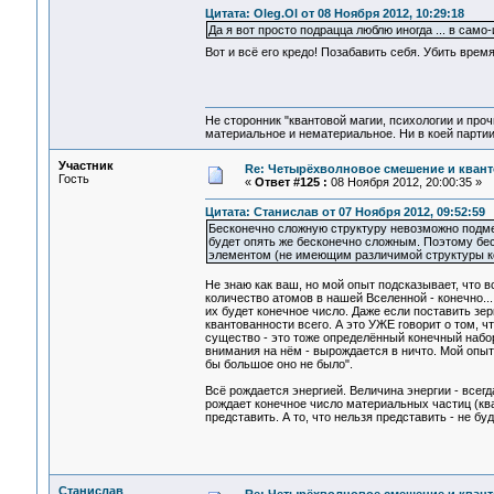
Цитата: Oleg.Ol от 08 Ноября 2012, 10:29:18
Да я вот просто подрацца люблю иногда ... в сам
Вот и всё его кредо! Позабавить себя. Убить врем
Не сторонник "квантовой магии, психологии и проч
материальное и нематериальное. Ни в коей партии
Участник
Re: Четырёхволновое смешение и квант
Гость
«
Ответ #125 :
08 Ноября 2012, 20:00:35 »
Цитата: Станислав от 07 Ноября 2012, 09:52:59
Бесконечно сложную структуру невозможно подмен
будет опять же бесконечно сложным. Поэтому бе
элементом (не имеющим различимой структуры к
Не знаю как ваш, но мой опыт подсказывает, что в
количество атомов в нашей Вселенной - конечно..
их будет конечное число. Даже если поставить зер
квантованности всего. А это УЖЕ говорит о том, 
существо - это тоже определённый конечный набор
внимания на нём - вырождается в ничто. Мой опыт 
бы большое оно не было".
Всё рождается энергией. Величина энергии - всег
рождает конечное число материальных частиц (кван
представить. А то, что нельзя представить - не бу
Станислав