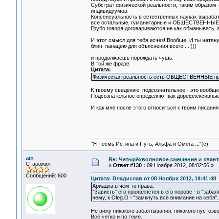
Субстрат физической реальности, таким образом 
индивидуумов.
Консенсуальность в естественных науках выраба
все остальные, гуманитарные и ОБЩЕСТВЕННЫЕ 
Грубо говоря договариваются не как обманывать, а
И этот смысл для тебя исчез! Вообще. И ты нат
блин, панацею для объяснения всего ... )))
и продолжаешь порождать чушь.
В той же фразе:
Цитата:
Физическая реальность есть ОБЩЕСТВЕННЫЕ пред
К твоему сведению, подсознательное - это вообще 
Подсознательное определяют как дорефлексивные
И как мне после этого относиться к твоим писани
"Я - есмь Истина и Путь, Альфа и Омега ..."(с)
ain
Re: Четырёхволновое смешение и квант
Старожил
«
Ответ #130 :
09 Ноября 2012, 08:02:56 »
Сообщений: 600
Цитата: Владислав от 08 Ноября 2012, 19:41:48
Ариадна в чём-то права:
"Зависть" его проявляется в его норове - в "заб
нему, к Oleg.O - "замкнуть всё внимание на себя
Не вижу никакого забалтывания, никакого пустозво
Всё четко и по теме.