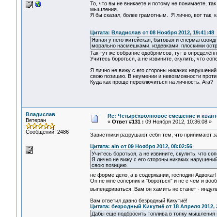
То, что вы не вникаете и потому не понимаете, та
мышления.
Я бы сказал, более грамотным. Я лично, вот так, 
Цитата: Владислав от 08 Ноября 2012, 19:41:48
Явная у него житейская, бытовая и сперматозоид
морально насмешками, издевками, плоскими остро
Так тут же собрание одобрямсов, тут в определённ
Учитесь бороться, а не извините, скулить, что со
Я лично не вижу с его стороны никаких нарушений
свою позицию. В неумении и невозможности проти
Куда как проще переключиться на личность. Ага?
Владислав
Re: Четырёхволновое смешение и квант
Ветеран
«
Ответ #131 :
09 Ноября 2012, 10:36:08 »
Сообщений: 2486
Завистники разрушают себя тем, что принимают за п
Цитата: ain от 09 Ноября 2012, 08:02:56
Учитесь бороться, а не извините, скулить, что с
Я лично не вижу с его стороны никаких нарушений
свою позицию.
не форме дело, а в содержании, господин Адвокат
Он не мне соперник и "бороться" и не с чем и вооб
выпендриваться. Вам он хамить не станет - инду
Вам ответил давно безродный Кикутиё!
Цитата: безродный Кикутиё от 18 Апреля 2012, 
Дабы еще подбросить топлива в топку мышления 