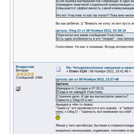
Если ошибка материалистов сливающих в одно мат
оправдано практикой социальной коммуникации сл
повышается эффективность самой коммуникации а
Но вот Участник то как так попал? Пока мне непо
Вы как ребёнок. )) "Вникать не хочу, но вот пусть м
Цитата: Oleg.Ol от 08 Ноября 2012, 03:38:19
Перечитал кое какие сообщения Участника.
Есть одна особенность в его "теории" - она логиче
Голословно. Но вас я понимаю. Всегда интереснее
Владислав
Re: Четырёхволновое смешение и квант
Ветеран
«
Ответ #124 :
08 Ноября 2012, 19:41:48 »
Сообщений: 2486
Цитата: ain от 08 Ноября 2012, 13:27:48
Цитата:
Ариадна от Сегодня в 07:25:11
Тогда и не завидуй Участнику.
Странное дело. И где вы высмотрели зависть?
Зависти у Oleg.Ol`а нет.
Ариадна в чём-то права:
"Зависть" его проявляется в его норове - в "заб
нему, к Oleg.O - "замкнуть всё внимание на себя
Явная у него житейская, бытовая и сперматозоидн
морально насмешками, издевками, плоскими остр