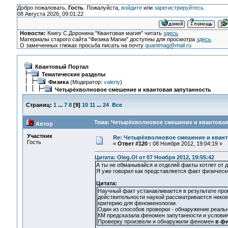
Добро пожаловать,
Гость
. Пожалуйста,
войдите
или
зарегистрируйтесь
.
08 Августа 2026, 09:01:22
Новости:
Книгу С.Доронина "Квантовая магия" читать
здесь
Материалы старого сайта "Физика Магии" доступны для просмотра
здесь
О замеченных глюках просьба писать на почту
quantmag@mail.ru
Квантовый Портал
Тематические разделы
Физика
(Модератор:
valeriy
)
Четырёхволновое смешение и квантовая запутанность
Страниц:
1
...
7
8
[
9
]
10
11
...
24
Все
Тема: Четырёхволновое смешение и квантовая 
Автор
Участник
Re: Четырёхволновое смешение и квант
Гость
«
Ответ #120 :
08 Ноября 2012, 19:04:19 »
Цитата: Oleg.Ol от 07 Ноября 2012, 19:55:42
А ты не обманывайся и отделяй факты котлет от 
Я уже говорил как представляется факт физическ
Цитата:
Научный факт устанавливается в результате пров
действительности наукой рассматривается неко
критерию для феноменологии.
Один из способов проверки - обнаружение реаль
КМ предсказала феномен запутанности и условия
Проверку произвели и обнаружили феномен
в фи