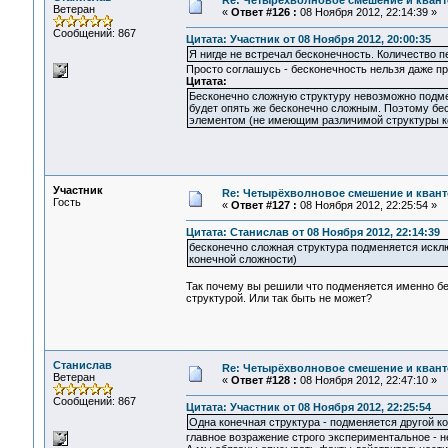
Re: Четырёхволновое смешение и квант
Ветеран
«
Ответ #126 :
08 Ноября 2012, 22:14:39 »
Сообщений: 867
Цитата: Участник от 08 Ноября 2012, 20:00:35
Я нигде не встречал бесконечность. Количество пе
Просто соглашусь - бесконечность нельзя даже пр
Цитата:
Бесконечно сложную структуру невозможно подмен
будет опять же бесконечно сложным. Поэтому бе
элементом (не имеющим различимой структуры к
Участник
Re: Четырёхволновое смешение и квант
Гость
«
Ответ #127 :
08 Ноября 2012, 22:25:54 »
Цитата: Станислав от 08 Ноября 2012, 22:14:39
бесконечно сложная структура подменяется искл
конечной сложности)
Так почему вы решили что подменяется именно бес
структурой. Или так быть не может?
Станислав
Re: Четырёхволновое смешение и квант
Ветеран
«
Ответ #128 :
08 Ноября 2012, 22:47:10 »
Сообщений: 867
Цитата: Участник от 08 Ноября 2012, 22:25:54
Одна конечная структура - подменяется другой ко
главное возражение строго экспериментальное - н