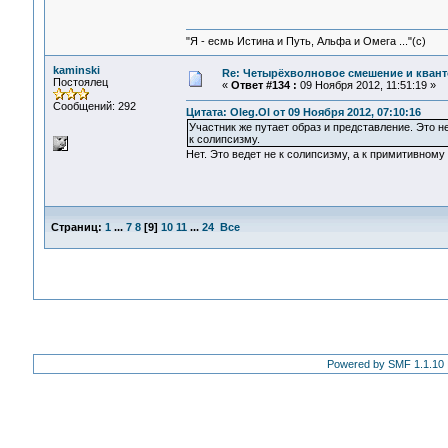
"Я - есмь Истина и Путь, Альфа и Омега ..."(с)
kaminski
Re: Четырёхволновое смешение и квант
Постоялец
«
Ответ #134 :
09 Ноября 2012, 11:51:19 »
Сообщений: 292
Цитата: Oleg.Ol от 09 Ноября 2012, 07:10:16
Участник же путает образ и представление. Это 
к солипсизму.
Нет. Это ведет не к солипсизму, а к примитивном
Страниц:
1
...
7
8
[
9
]
10
11
...
24
Все
Powered by SMF 1.1.10