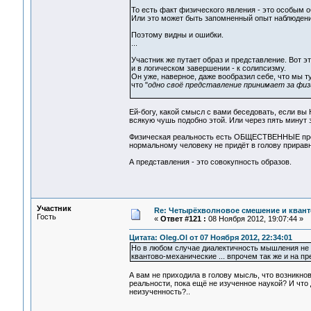
То есть факт физического явления - это особым 
Или это может быть запомненный опыт наблюдени
Поэтому видны и ошибки.
...
Участник же путает образ и представление. Вот 
и в логическом завершении - к солипсизму.
Он уже, наверное, даже вообразил себе, что мы 
что "
одно своё представление принимает за физ
Ей-богу, какой смысл с вами беседовать, если в
всякую чушь подобно этой. Или через пять минут з
Физическая реальность есть ОБЩЕСТВЕННЫЕ предс
нормальному человеку не придёт в голову прирав
А представления - это совокупность образов.
Участник
Re: Четырёхволновое смешение и квант
Гость
«
Ответ #121 :
08 Ноября 2012, 19:07:44 »
Цитата: Oleg.Ol от 07 Ноября 2012, 22:34:01
Но в любом случае диалектичность мышления не д
квантово-механические ... впрочем так же и на п
А вам не приходила в голову мысль, что возникн
реальности, пока ещё не изученное наукой? И чт
неизученность?..