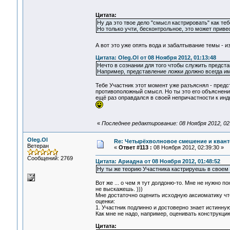
Цитата:
Ну да это твое дело "смысл кастрировать" как тебе
Но только учти, бесконтрольное, это может приве
А вот это уже опять вода и забалтывание темы - 
Цитата: Oleg.Ol от 08 Ноября 2012, 01:13:48
Нечто в сознании для того чтобы служить предст
Например, представление ложки должно всегда им
Тебе Участник этот момент уже разъяснял - предс
противоположный смысл. Но ты это его объяснение
ещё раз оправдался в своей непричастности к ин
«
Последнее редактирование: 08 Ноября 2012, 02
Oleg.Ol
Re: Четырёхволновое смешение и квант
Ветеран
«
Ответ #113 :
08 Ноября 2012, 02:39:30 »
Сообщений: 2769
Цитата: Ариадна от 08 Ноября 2012, 01:48:52
Ну ты же теорию Участника кастрируешь в своем
Вот же ... о чем я тут долдоню-то. Мне не нужно 
не выскажешь. )))
Мне достаточно оценить исходную аксиоматику что
оценки:
1. Участник подлинно и достоверно знает истинну
Как мне не надо, например, оценивать конструкцию 
Цитата: