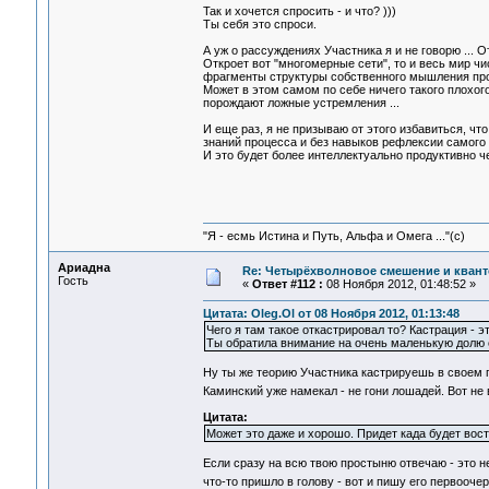
Так и хочется спросить - и что? )))
Ты себя это спроси.
А уж о рассуждениях Участника я и не говорю ... О
Откроет вот "многомерные сети", то и весь мир чи
фрагменты структуры собственного мышления прое
Может в этом самом по себе ничего такого плохого
порождают ложные устремления ...
И еще раз, я не призываю от этого избавиться, чт
знаний процесса и без навыков рефлексии самого 
И это будет более интеллектуально продуктивно че
"Я - есмь Истина и Путь, Альфа и Омега ..."(с)
Ариадна
Re: Четырёхволновое смешение и квант
Гость
«
Ответ #112 :
08 Ноября 2012, 01:48:52 »
Цитата: Oleg.Ol от 08 Ноября 2012, 01:13:48
Чего я там такое откастрировал то? Кастрация - эт
Ты обратила внимание на очень маленькую долю 
Ну ты же теорию Участника кастрируешь в своем п
Каминский уже намекал - не гони лошадей. Вот 
Цитата:
Может это даже и хорошо. Придет када будет вос
Если сразу на всю твою простыню отвечаю - это н
что-то пришло в голову - вот и пишу его первооч