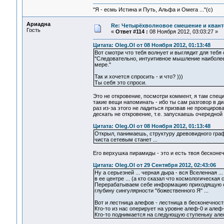
"Я - есмь Истина и Путь, Альфа и Омега ..."(с)
Ариадна
Re: Четырёхволновое смешение и квант
Гость
«
Ответ #114 :
08 Ноября 2012, 03:03:27 »
Цитата: Oleg.Ol от 08 Ноября 2012, 01:13:48
Вот смотри что тебя волнует и выглядит для тебя
"Следовательно, интуитивное мышление наиболее 
мере."
Так и хочется спросить - и что? )))
Ты себя это спроси.
Это не откровение, посмотри коммент, я там спец
такие вещи напоминать - ибо ты сам разговор в д
раз из-за этого не ладиться призвав не проециро
дескать не откровение, т.е. запускаешь очередной
Цитата: Oleg.Ol от 08 Ноября 2012, 01:13:48
Открыл, панимаешь, структуру древовидного графа,
чиста сетевым станет ...
Его верхушка пирамиды - это и есть твоя бесконе
Цитата: Oleg.Ol от 29 Сентября 2012, 02:43:06
Ну а серьезней ... черная дыра - вся Вселенная .
в ее центре ... (а кто сказал что космологическая 
Перерабатываем себе информацию приходящую с г
глубину сингулярности "божественного Я" ...
Вот и лестница алефов - лестница в бесконечность
Кто-то из нас оперирует на уровне алеф-0 и алеф
Кто-то поднимается на следующую ступеньку алеф