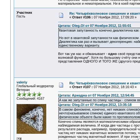
материальное и нематериальное. Ни в коей партии
Участник
Re: Четырёхволновое смешение и квант
Гость
«
Ответ #106 :
07 Ноября 2012, 17:09:20 »
Цитата: Oleg.Ol от 07 Ноября 2012, 11:55:01
Квантовая запутанность конечно диалектична как 
Но вот в квантовой запутанности как физическом 
Диалектика как раз и вызывает декогеренцию: н
единственному варианту.
Вот так ум нас и обманывает -
одно
своё предста
волновой функции". Хотя по большому счёту они н
представления ОДНОГО И ТОГО ЖЕ (другого предс
valeriy
Re: Четырёхволновое смешение и квант
Глобальный модератор
«
Ответ #107 :
07 Ноября 2012, 18:16:43 »
Ветеран
Цитата: Ариадна от 07 Ноября 2012, 12:54:45
Сообщений: 4167
А как же запутанные по спину частицы - спином в
Цитата: Oleg.Ol от 07 Ноября 2012, 13:35:18
В самом феномене, конечно, нет никаких спинов(
нечто(называемое спином) единого квантового объе
физическом объекте были какие-то противоположн
Конечно спины являются математическими образам
наблюдаемая величина. И когда две частицы с пр
результате распада, например, прародительской 
частиц нет никаких магнитных моментов потому, 
рожденных частиц магнитный момент. И при этом у