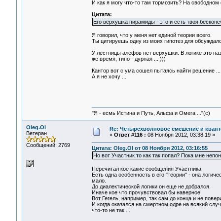
И как я могу что-то там тормозить? На свободном 
Цитата:
Его верхушка пирамиды - это и есть твоя бескон
Я говорил, что у меня нет единой теории всего.
Ты цитируешь одну из моих гипотез для обсуждалов
У лестницы алефов нет верхушки. В логике это наз
же время, типо - дурная ... )))
Кантор вот с ума сошел пытаясь найти решение ...
А я не хочу ...
"Я - есмь Истина и Путь, Альфа и Омега ..."(с)
Oleg.Ol
Re: Четырёхволновое смешение и квант
Ветеран
«
Ответ #116 :
08 Ноября 2012, 03:38:19 »
Сообщений: 2769
Цитата: Oleg.Ol от 08 Ноября 2012, 03:16:55
Но вот Участник то как так попал? Пока мне непо
Перечитал кое какие сообщения Участника.
Есть одна особенность в его "теории" - она логичес
мало.
До диалектической логики он еще не добрался.
Иначе кое что прочувствовал бы наверное.
Вот Гегель, например, так сам до конца и не пове
И когда оказался на смертном одре на всякий случа
что-то не так ...