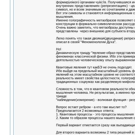
формируемого органами чувств. Получившаяся ин
внутренних представлениях (репрезентациях) - це
символ, но и всем значимым их сочетаниям и даж
Вот эти символы и становятся информационным с
мышления.
Именно голографичность метаобразов позволяет с
конструкции в формально-символическом рассудо
Очень важно заметить, что метаобразы доступны с
представлены через внешнюю для субъекта втору
Легко понять что такая двоякая(двуединая) репр
описал в своей "Феноменологии Духа".
Но!
Динамическую триаду "явление-образ-представле
феноменах классической физики. Ибо эти примеры
деятельностью человеческому опыту выраженному
Квантовые явления тут какБЭ не очень подходят.
Ибо выйдя на предельный масштабный уровень физ
явлений на этом масштабном уровне не соответств
реальность имеет свойства целостности, голограф
традиционных социумах как разделяемую мифолог
Сложность в том, что в квантовом реальности об
мышления человека. Не результатам, а именно про
триаде
"наблюдение(измерение) - волновая функция - резу
Вопрос встает ребром - а кто там мыслит то?
Предполагается 2 возможных ответа:
1. Квантовые процессы - это процессы мышления 
2. Каким то образом процессы нашего мышления о
Первый вариант отметается сразу как выпадающий
Для второго варианта возможны 2 типа решений в