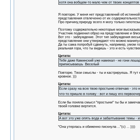
хотя она вобщем-то мало чем от твоих концептов 
Я повторю. У меня нет представлений об истинной
представления отвлеченно от их содержательности
Про причину,природу всего я могу только гипотезы 
Поэтому содержательно некоторые мои высказыван
Участник подменил образ на представление и близ
Вот это - заблуждение. Этот тип заблуждения весь
представление они утверждают что можно манипул
Да ты сама попробуй сдвинуть, например, умом гор
реальная гора, что ты видишь - это и есть чувст
Цитата:
Тебе даже Каминский уже намекал - не гони лош
приписываешь Веселый
Повторю. Твои смыслы - ты и кастрируешь. Я тут 
кровное. )))
Цитата:
Если сразу на всю твою простыню отвечаю - это 
что-то пришло в голову - вот и пишу его первоо
Если бы поняла смысл "простыни" ты бы и замечаний
твоей головке вертится.
Цитата:
А вот это уже опять вода и забалтывание темы - 
"Она утерлась и обиженно пискнула ..."(с) ... ))))