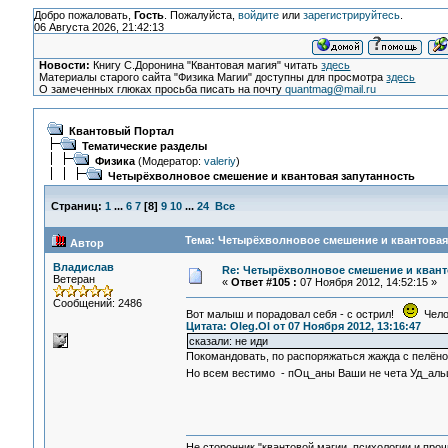
Добро пожаловать,
Гость
. Пожалуйста,
войдите
или
зарегистрируйтесь
.
06 Августа 2026, 21:42:13
Новости:
Книгу С.Доронина "Квантовая магия" читать
здесь
Материалы старого сайта "Физика Магии" доступны для просмотра
здесь
О замеченных глюках просьба писать на почту
quantmag@mail.ru
Квантовый Портал
Тематические разделы
Физика
(Модератор:
valeriy
)
Четырёхволновое смешение и квантовая запутанность
Страниц:
1
...
6
7
[
8
]
9
10
...
24
Все
Тема: Четырёхволновое смешение и квантовая 
Автор
Владислав
Re: Четырёхволновое смешение и квант
Ветеран
«
Ответ #105 :
07 Ноября 2012, 14:52:15 »
Сообщений: 2486
Вот малыш и порадовал себя - с острил!
Челов
Цитата: Oleg.Ol от 07 Ноября 2012, 13:16:47
сказали: не иди
Покомандовать, по распоряжаться жажда с пелёнок 
Но всем вестимо - пОц_аны Ваши не чета Уд_ал
Не сторонник "квантовой магии, психологии и проч