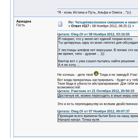
"Я - есмь Истина и Путь, Альфа и Омега ..."(с)
Ариадна
Re: Четырёхволновое смешение и квант
Гость
«
Ответ #117 :
08 Ноября 2012, 08:25:11 »
Цитата: Oleg.Ol от 08 Ноября 2012, 03:16:55
Я говорил, что у меня нет единой теории всего.
Ты цитируешь одну из моих гипотез для обсуждало
У лестницы алефов нет верхушки. В логике это на
же время, типо - дурная ... )))
Кантор вот с ума сошел пытаясь найти решение ..
А я не хочу ...
Не хочешь - дело твоё
Тогда и не завидуй Учас
Вот когда прекратишь кастрировать - будет и у те
Твоя беда в убогости абстрагирования. Для тебя в
возможностей:
Цитата: Участник от 21 Октября 2012, 20:50:33
Достигнув её, можно переходить в иные миры или
Это и есть перпендикуляр ко всяким двойственно
Цитата: Oleg.Ol от 07 Ноября 2012, 00:07:37
Проекция всего времени бытия Бога на нашу време
Начало начал. Точка нуля.