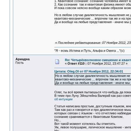
1. Квантовое сознание: сознание человека имеет 
2. Как сознание так и квантовая физика имеют об
И пока совсем неясно вообще каким образом можн
Но в любом случае диалектичность мышления не д
квантово-механические ... впрочем так же и на п
Да и вообще на любые представления - иначе мы р
«
Последнее редактирование: 07 Ноября 2012, 23:
"Я - есмь Истина и Путь, Альфа и Омега ..."(с)
Ариадна
Re: Четырёхволновое смешение и квант
Гость
«
Ответ #110 :
07 Ноября 2012, 23:47:27 »
Цитата: Oleg.Ol от 07 Ноября 2012, 22:34:01
Но в любом случае диалектичность мышления не д
квантово-механические ... впрочем так же и на п
Да и вообще на любые представления - иначе мы р
Олег, ты всё время пытаешься что-нибудь да пока
В теме про Луну Эйнштейна Валерий как раз сове
об интуиции
Статья написана простым, доступным языком, мно
Там как раз и говорится и про диалектическое мыш
которых связан с языком - что отчетливо наблюд
сознание сравнивается с Квантовым Компом.
Но...
Вот такой момент хотелось бы отметить.
Ум, левое полушарие, логическое мышление - инт
Но: