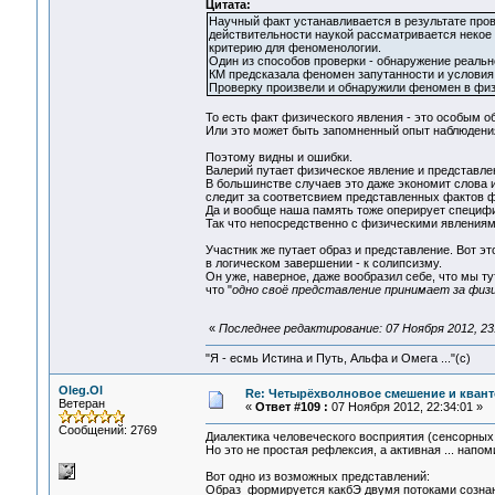
Цитата:
Научный факт устанавливается в результате пров
действительности наукой рассматривается неко
критерию для феноменологии.
Один из способов проверки - обнаружение реальн
КМ предсказала феномен запутанности и условия
Проверку произвели и обнаружили феномен в физ
То есть факт физического явления - это особым 
Или это может быть запомненный опыт наблюдени
Поэтому видны и ошибки.
Валерий путает физическое явление и представлен
В большинстве случаев это даже экономит слова 
следит за соответсвием представленных фактов 
Да и вообще наша память тоже оперирует специф
Так что непосредственно с физическими явлениям
Участник же путает образ и представление. Вот э
в логическом завершении - к солипсизму.
Он уже, наверное, даже вообразил себе, что мы т
что "
одно своё представление принимает за физ
«
Последнее редактирование: 07 Ноября 2012, 23:
"Я - есмь Истина и Путь, Альфа и Омега ..."(с)
Oleg.Ol
Re: Четырёхволновое смешение и квант
Ветеран
«
Ответ #109 :
07 Ноября 2012, 22:34:01 »
Сообщений: 2769
Диалектика человеческого восприятия (сенсорных 
Но это не простая рефлексия, а активная ... нап
Вот одно из возможных представлений:
Образ формируется какбЭ двумя потоками сознан