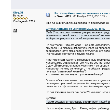
Oleg.Ol
Re: Четырёхволновое смешение и квант
Ветеран
«
Ответ #115 :
08 Ноября 2012, 03:16:55 »
Сообщений: 2769
Еще одна финтифлюшка выпала из под подола )))
Цитата: Ариадна от 08 Ноября 2012, 01:48:52
Тебе Участник этот момент уже разъяснял - пред
противоположный смысл. Но ты это его объяснени
ещё раз оправдался в своей непричастности к ин
По его теории - это его дело. Я же сам интроспе
символы. Но любой символ указывает на определе
всей целостности смыслового субъективного содер
что так дело обстоит и в других людях.
И вот что стоят какие то доморощенные теории е
Нахрена мне объяснения того, что не cоответству
С другой стороны, спасибо Участнику - он своим
Например, почему он не видит, что образ и предст
получая "магический коктейль"?
Что именно застит ему его умственный взор?
Если ошибка материалистов сливающих в одно мат
оправдано практикой социальной коммуникации сл
повышается эффективность самой коммуникации а 
Но вот Участник то как так попал? Пока мне непон
Цитата:
Таким образом и тормозишь работу всей нашей д
Ну что за фантазии, Ари ... Какая, нафик, работа д