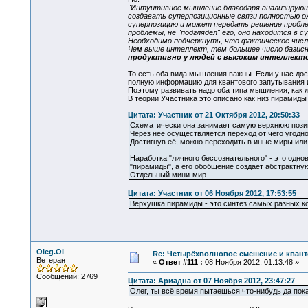
"Интуитивное мышление благодаря анализирующ
создавать суперпозиционные связи полностью 
суперпозицию и может передать решение проблем
проблемы, не "подглядел" его, оно находится в супе
Необходимо подчеркнуть, что фактическое число
Чем выше интеллект, тем большее число базис
продуктивно у людей с высоким интеллектом
То есть оба вида мышления важны. Если у нас дос
полную информацию для квантового запутывания 
Поэтому развивать надо оба типа мышления, как л
В теории Участника это описано как низ пирамиды 
Цитата: Участник от 21 Октября 2012, 20:50:33
Схематически она занимает самую верхнюю пози
Через неё осуществляется переход от чего угодно
Достигнув её, можно переходить в иные миры или
Наработка "личного бессознательного" - это одн
"пирамиды", а его обобщение создаёт абстрактную
Отдельный мини-мир.
Цитата: Участник от 06 Ноября 2012, 17:53:55
Верхушка пирамиды - это синтез самых разных к
Oleg.Ol
Re: Четырёхволновое смешение и квант
Ветеран
«
Ответ #111 :
08 Ноября 2012, 01:13:48 »
Сообщений: 2769
Цитата: Ариадна от 07 Ноября 2012, 23:47:27
Олег, ты всё время пытаешься что-нибудь да пока