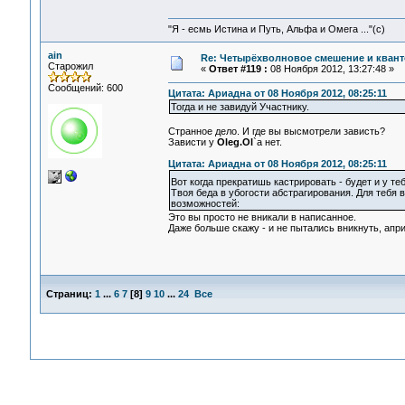
"Я - есмь Истина и Путь, Альфа и Омега ..."(с)
ain
Re: Четырёхволновое смешение и квант
Старожил
«
Ответ #119 :
08 Ноября 2012, 13:27:48 »
Сообщений: 600
Цитата: Ариадна от 08 Ноября 2012, 08:25:11
Тогда и не завидуй Участнику.
Странное дело. И где вы высмотрели зависть?
Зависти у
Oleg.Ol
`а нет.
Цитата: Ариадна от 08 Ноября 2012, 08:25:11
Вот когда прекратишь кастрировать - будет и у т
Твоя беда в убогости абстрагирования. Для тебя 
возможностей:
Это вы просто не вникали в написанное.
Даже больше скажу - и не пытались вникнуть, апри
Страниц:
1
...
6
7
[
8
]
9
10
...
24
Все