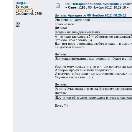
Oleg.Ol
Re: Четырёхволновое смешение и квант
Ветеран
«
Ответ #118 :
08 Ноября 2012, 10:29:18 »
Сообщений: 2769
Цитата: Ариадна от 08 Ноября 2012, 08:25:11
Не хочешь - дело твоё
Конечно мое.
Цитата:
Тогда и не завидуй Участнику.
А что надо завидовать? Чтоб потом не завидовать
Это слишком сложно. )))
Да я вот просто подрацца люблю иногда ... в само
Ты должна помнить ...
Цитата:
Вот когда прекратишь кастрировать - будет и у те
Увы, не могу прекратить того, что и не начинал даже
И теорий про фсе не могу предложить.
И могучеств безграничных магических рекламить н
Скучный такой стал ... )))
Цитата:
А вот у Участника это точка безграничных возмож
Цитата:
Достигнув её, можно переходить в иные миры или
Во-во )))