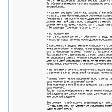
Чего я там такое откастрировал то? Кастрация - это
Ты обратила внимание на очень маленькую долю с
востребовано.
Ну да это твое дело "смысл кастрировать" как тебе
Но только учти, бесконтрольное, это может привес
Ложные не в том мсысле, что содержательно ложн
диалектики, твой разум просто впадает в самооб
диалектику в материю. И посмотри, что гады натво
А Гегельянцы! Тоже еще те были штучки ...
И вот почему это:
Нечто в сознании для того чтобы служить предст
Например, представление ложки должно всегда им
С конкретными предметами и их смыслом - это оч
Хуже дело обстоит с абстрактными представлениям
опыта. Например "пустота", "полнота", "толщина" и 
Так как реального денотата нет, а есть только де
интенсионал в разных понятиях кажущихся проти
двоякие свойства нашего мышления которым 
предметную различимость на чисто количественн
И нет никаких отдельных независимых видов мышле
мышлении в качестве явлений на перцептивном п
Понятие "интуитивное мышление" просто делает а
рассуждения (синтаксический аспект).
Есть еще один важный аспект триединства мышлен
рассуждения).
Так вот, при пренебрежение этим аспектом, смыс
заблуждения при самом наиинтелектуальнешем и 
итоговое заблуждение.
Вот смотри что тебя волнует и выглядит для тебя 
"Следовательно, интуитивное мышление наибол
одинаковой мере."