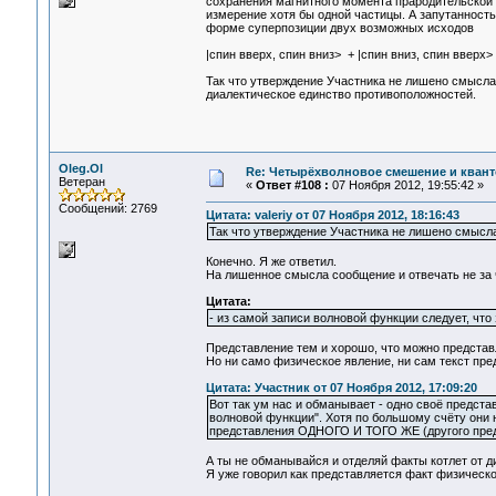
сохранения магнитного момента прародительской ч
измерение хотя бы одной частицы. А запутанность
форме суперпозиции двух возможных исходов
|спин вверх, спин вниз> + |спин вниз, спин вверх>
Так что утверждение Участника не лишено смысла 
диалектическое единство противоположностей.
Oleg.Ol
Re: Четырёхволновое смешение и квант
Ветеран
«
Ответ #108 :
07 Ноября 2012, 19:55:42 »
Сообщений: 2769
Цитата: valeriy от 07 Ноября 2012, 18:16:43
Так что утверждение Участника не лишено смысл
Конечно. Я же ответил.
На лишенное смысла сообщение и отвечать не за 
Цитата:
- из самой записи волновой функции следует, что
Представление тем и хорошо, что можно представля
Но ни само физическое явление, ни сам текст пред
Цитата: Участник от 07 Ноября 2012, 17:09:20
Вот так ум нас и обманывает - одно своё предста
волновой функции". Хотя по большому счёту они 
представления ОДНОГО И ТОГО ЖЕ (другого предс
А ты не обманывайся и отделяй факты котлет от д
Я уже говорил как представляется факт физическо