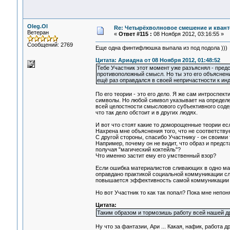
Oleg.Ol
Re: Четырёхволновое смешение и квант
Ветеран
«
Ответ #115 :
08 Ноября 2012, 03:16:55 »
Сообщений: 2769
Еще одна финтифлюшка выпала из под подола )))
Цитата: Ариадна от 08 Ноября 2012, 01:48:52
Тебе Участник этот момент уже разъяснял - пред
противоположный смысл. Но ты это его объяснени
ещё раз оправдался в своей непричастности к ин
По его теории - это его дело. Я же сам интроспе
символы. Но любой символ указывает на определе
всей целостности смыслового субъективного содер
что так дело обстоит и в других людях.
И вот что стоят какие то доморощенные теории е
Нахрена мне объяснения того, что не cоответству
С другой стороны, спасибо Участнику - он своим
Например, почему он не видит, что образ и предст
получая "магический коктейль"?
Что именно застит ему его умственный взор?
Если ошибка материалистов сливающих в одно мат
оправдано практикой социальной коммуникации сл
повышается эффективность самой коммуникации а 
Но вот Участник то как так попал? Пока мне непон
Цитата:
Таким образом и тормозишь работу всей нашей д
Ну что за фантазии, Ари ... Какая, нафик, работа д