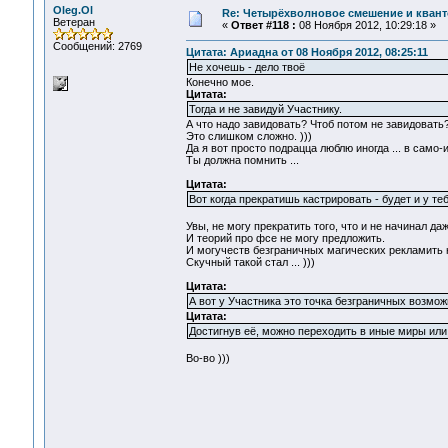
Oleg.Ol
Re: Четырёхволновое смешение и квант
Ветеран
«
Ответ #118 :
08 Ноября 2012, 10:29:18 »
Сообщений: 2769
Цитата: Ариадна от 08 Ноября 2012, 08:25:11
Не хочешь - дело твоё
Конечно мое.
Цитата:
Тогда и не завидуй Участнику.
А что надо завидовать? Чтоб потом не завидовать
Это слишком сложно. )))
Да я вот просто подрацца люблю иногда ... в само
Ты должна помнить ...
Цитата:
Вот когда прекратишь кастрировать - будет и у те
Увы, не могу прекратить того, что и не начинал даже
И теорий про фсе не могу предложить.
И могучеств безграничных магических рекламить н
Скучный такой стал ... )))
Цитата:
А вот у Участника это точка безграничных возмож
Цитата:
Достигнув её, можно переходить в иные миры или
Во-во )))