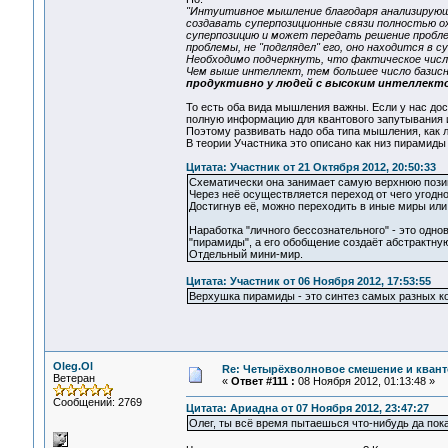
"Интуитивное мышление благодаря анализирующ
создавать суперпозиционные связи полностью 
суперпозицию и может передать решение проблем
проблемы, не "подглядел" его, оно находится в супе
Необходимо подчеркнуть, что фактическое число
Чем выше интеллект, тем большее число базис
продуктивно у людей с высоким интеллектом
То есть оба вида мышления важны. Если у нас дос
полную информацию для квантового запутывания 
Поэтому развивать надо оба типа мышления, как л
В теории Участника это описано как низ пирамиды 
Цитата: Участник от 21 Октября 2012, 20:50:33
Схематически она занимает самую верхнюю пози
Через неё осуществляется переход от чего угодно
Достигнув её, можно переходить в иные миры или
Наработка "личного бессознательного" - это одн
"пирамиды", а его обобщение создаёт абстрактную
Отдельный мини-мир.
Цитата: Участник от 06 Ноября 2012, 17:53:55
Верхушка пирамиды - это синтез самых разных к
Oleg.Ol
Re: Четырёхволновое смешение и квант
Ветеран
«
Ответ #111 :
08 Ноября 2012, 01:13:48 »
Сообщений: 2769
Цитата: Ариадна от 07 Ноября 2012, 23:47:27
Олег, ты всё время пытаешься что-нибудь да пока