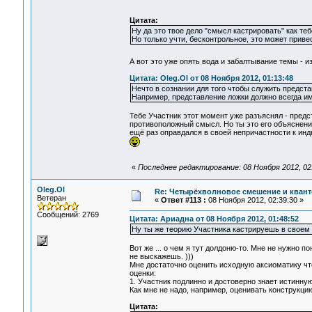
Цитата:
Ну да это твое дело "смысл кастрировать" как тебе
Но только учти, бесконтрольное, это может приве
А вот это уже опять вода и забалтывание темы - 
Цитата: Oleg.Ol от 08 Ноября 2012, 01:13:48
Нечто в сознании для того чтобы служить предст
Например, представление ложки должно всегда им
Тебе Участник этот момент уже разъяснял - предс
противоположный смысл. Но ты это его объяснение
ещё раз оправдался в своей непричастности к ин
«
Последнее редактирование: 08 Ноября 2012, 02
Oleg.Ol
Re: Четырёхволновое смешение и квант
Ветеран
«
Ответ #113 :
08 Ноября 2012, 02:39:30 »
Сообщений: 2769
Цитата: Ариадна от 08 Ноября 2012, 01:48:52
Ну ты же теорию Участника кастрируешь в своем
Вот же ... о чем я тут долдоню-то. Мне не нужно 
не выскажешь. )))
Мне достаточно оценить исходную аксиоматику что
оценки:
1. Участник подлинно и достоверно знает истинну
Как мне не надо, например, оценивать конструкцию 
Цитата: