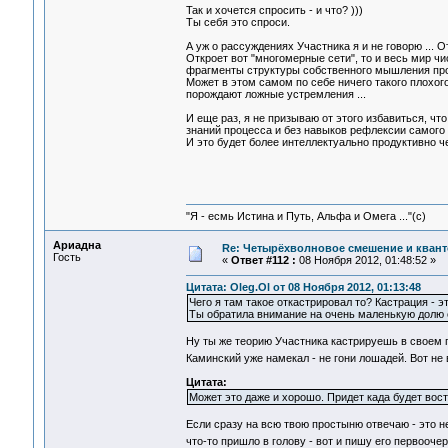
Так и хочется спросить - и что? )))
Ты себя это спроси.
А уж о рассуждениях Участника я и не говорю ... О
Откроет вот "многомерные сети", то и весь мир чи
фрагменты структуры собственного мышления прое
Может в этом самом по себе ничего такого плохого
порождают ложные устремления ...
И еще раз, я не призываю от этого избавиться, чт
знаний процесса и без навыков рефлексии самого 
И это будет более интеллектуально продуктивно че
"Я - есмь Истина и Путь, Альфа и Омега ..."(с)
Ариадна
Re: Четырёхволновое смешение и квант
Гость
«
Ответ #112 :
08 Ноября 2012, 01:48:52 »
Цитата: Oleg.Ol от 08 Ноября 2012, 01:13:48
Чего я там такое откастрировал то? Кастрация - эт
Ты обратила внимание на очень маленькую долю 
Ну ты же теорию Участника кастрируешь в своем п
Каминский уже намекал - не гони лошадей. Вот 
Цитата:
Может это даже и хорошо. Придет када будет вос
Если сразу на всю твою простыню отвечаю - это н
что-то пришло в голову - вот и пишу его первооч