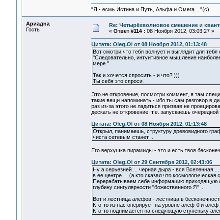
"Я - есмь Истина и Путь, Альфа и Омега ..."(с)
Ариадна
Re: Четырёхволновое смешение и квант
Гость
«
Ответ #114 :
08 Ноября 2012, 03:03:27 »
Цитата: Oleg.Ol от 08 Ноября 2012, 01:13:48
Вот смотри что тебя волнует и выглядит для тебя
"Следовательно, интуитивное мышление наиболее 
мере."
Так и хочется спросить - и что? )))
Ты себя это спроси.
Это не откровение, посмотри коммент, я там спец
такие вещи напоминать - ибо ты сам разговор в д
раз из-за этого не ладиться призвав не проециро
дескать не откровение, т.е. запускаешь очередной
Цитата: Oleg.Ol от 08 Ноября 2012, 01:13:48
Открыл, панимаешь, структуру древовидного графа,
чиста сетевым станет ...
Его верхушка пирамиды - это и есть твоя бесконе
Цитата: Oleg.Ol от 29 Сентября 2012, 02:43:06
Ну а серьезней ... черная дыра - вся Вселенная .
в ее центре ... (а кто сказал что космологическая 
Перерабатываем себе информацию приходящую с г
глубину сингулярности "божественного Я" ...
Вот и лестница алефов - лестница в бесконечность
Кто-то из нас оперирует на уровне алеф-0 и алеф
Кто-то поднимается на следующую ступеньку алеф