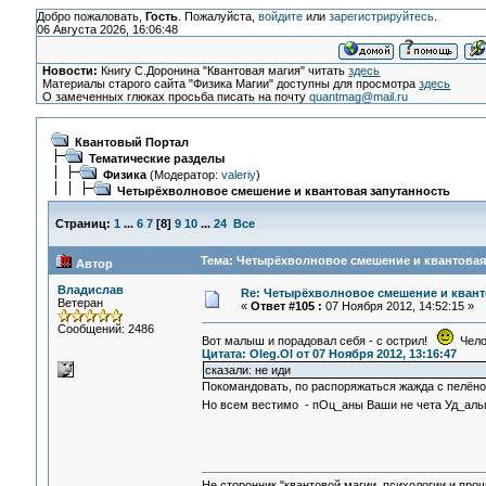
Добро пожаловать,
Гость
. Пожалуйста,
войдите
или
зарегистрируйтесь
.
06 Августа 2026, 16:06:48
Новости:
Книгу С.Доронина "Квантовая магия" читать
здесь
Материалы старого сайта "Физика Магии" доступны для просмотра
здесь
О замеченных глюках просьба писать на почту
quantmag@mail.ru
Квантовый Портал
Тематические разделы
Физика
(Модератор:
valeriy
)
Четырёхволновое смешение и квантовая запутанность
Страниц:
1
...
6
7
[
8
]
9
10
...
24
Все
Тема: Четырёхволновое смешение и квантовая 
Автор
Владислав
Re: Четырёхволновое смешение и квант
Ветеран
«
Ответ #105 :
07 Ноября 2012, 14:52:15 »
Сообщений: 2486
Вот малыш и порадовал себя - с острил!
Челов
Цитата: Oleg.Ol от 07 Ноября 2012, 13:16:47
сказали: не иди
Покомандовать, по распоряжаться жажда с пелёнок 
Но всем вестимо - пОц_аны Ваши не чета Уд_ал
Не сторонник "квантовой магии, психологии и проч