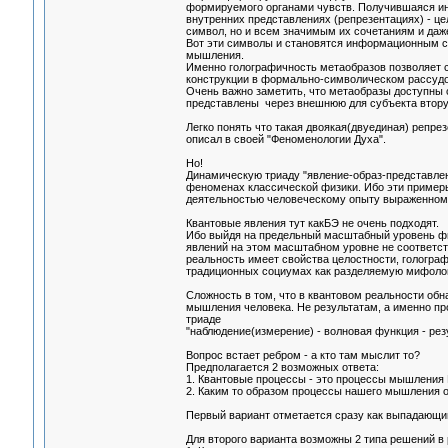
формируемого органами чувств. Получившаяся ин
внутренних представлениях (репрезентациях) - це
символ, но и всем значимым их сочетаниям и даж
Вот эти символы и становятся информационным с
мышления.
Именно голографичность метаобразов позволяет с
конструкции в формально-символическом рассудо
Очень важно заметить, что метаобразы доступны с
представлены через внешнюю для субъекта втору
Легко понять что такая двоякая(двуединая) репр
описал в своей "Феноменологии Духа".
Но!
Динамическую триаду "явление-образ-представле
феноменах классической физики. Ибо эти примеры
деятельностью человеческому опыту выраженному
Квантовые явления тут какБЭ не очень подходят.
Ибо выйдя на предельный масштабный уровень физ
явлений на этом масштабном уровне не соответств
реальность имеет свойства целостности, голограф
традиционных социумах как разделяемую мифолог
Сложность в том, что в квантовом реальности об
мышления человека. Не результатам, а именно про
триаде
"наблюдение(измерение) - волновая функция - резу
Вопрос встает ребром - а кто там мыслит то?
Предполагается 2 возможных ответа:
1. Квантовые процессы - это процессы мышления 
2. Каким то образом процессы нашего мышления о
Первый вариант отметается сразу как выпадающий
Для второго варианта возможны 2 типа решений в