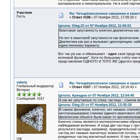
материальное и нематериальное. Ни в коей партии
Участник
Re: Четырёхволновое смешение и квант
Гость
«
Ответ #106 :
07 Ноября 2012, 17:09:20 »
Цитата: Oleg.Ol от 07 Ноября 2012, 11:55:01
Квантовая запутанность конечно диалектична как 
Но вот в квантовой запутанности как физическом 
Диалектика как раз и вызывает декогеренцию: н
единственному варианту.
Вот так ум нас и обманывает -
одно
своё предста
волновой функции". Хотя по большому счёту они н
представления ОДНОГО И ТОГО ЖЕ (другого предс
valeriy
Re: Четырёхволновое смешение и квант
Глобальный модератор
«
Ответ #107 :
07 Ноября 2012, 18:16:43 »
Ветеран
Цитата: Ариадна от 07 Ноября 2012, 12:54:45
Сообщений: 4167
А как же запутанные по спину частицы - спином в
Цитата: Oleg.Ol от 07 Ноября 2012, 13:35:18
В самом феномене, конечно, нет никаких спинов(
нечто(называемое спином) единого квантового объе
физическом объекте были какие-то противоположн
Конечно спины являются математическими образам
наблюдаемая величина. И когда две частицы с пр
результате распада, например, прародительской 
частиц нет никаких магнитных моментов потому, 
рожденных частиц магнитный момент. И при этом у