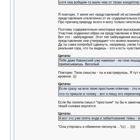
хотя она вобщем-то мало чем от твоих концептов 
Я повторю. У меня нет представлений об истинной
представления отвлеченно от их содержательности
Про причину,природу всего я могу только гипотезы 
Поэтому содержательно некоторые мои высказыван
Участник подменил образ на представление и близ
Вот это - заблуждение. Этот тип заблуждения весь
представление они утверждают что можно манипул
Да ты сама попробуй сдвинуть, например, умом гор
реальная гора, что ты видишь - это и есть чувст
Цитата:
Тебе даже Каминский уже намекал - не гони лош
приписываешь Веселый
Повторю. Твои смыслы - ты и кастрируешь. Я тут 
кровное. )))
Цитата:
Если сразу на всю твою простыню отвечаю - это 
что-то пришло в голову - вот и пишу его первоо
Если бы поняла смысл "простыни" ты бы и замечаний
твоей головке вертится.
Цитата:
А вот это уже опять вода и забалтывание темы - 
"Она утерлась и обиженно пискнула ..."(с) ... ))))