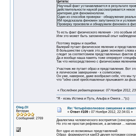
Цитата:
Научный факт устанавливается в результате пров
действительности наукой рассматривается неко
критерию для феноменологии.
Один из способов проверки - обнаружение реальн
КМ предсказала феномен запутанности и условия
Проверку произвели и обнаружили феномен в физ
То есть факт физического явления - это особым 
Или это может быть запомненный опыт наблюдени
Поэтому видны и ошибки.
Валерий путает физическое явление и представлен
В большинстве случаев это даже экономит слова 
следит за соответсвием представленных фактов 
Да и вообще наша память тоже оперирует специф
Так что непосредственно с физическими явлениям
Участник же путает образ и представление. Вот э
в логическом завершении - к солипсизму.
Он уже, наверное, даже вообразил себе, что мы т
что "
одно своё представление принимает за физ
«
Последнее редактирование: 07 Ноября 2012, 23:
"Я - есмь Истина и Путь, Альфа и Омега ..."(с)
Oleg.Ol
Re: Четырёхволновое смешение и квант
Ветеран
«
Ответ #109 :
07 Ноября 2012, 22:34:01 »
Сообщений: 2769
Диалектика человеческого восприятия (сенсорных 
Но это не простая рефлексия, а активная ... нап
Вот одно из возможных представлений:
Образ формируется какбЭ двумя потоками сознан