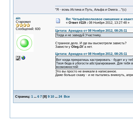
"Я - есмь Истина и Путь, Альфа и Омега ..."(с)
ain
Re: Четырёхволновое смешение и квант
Старожил
«
Ответ #119 :
08 Ноября 2012, 13:27:48 »
Сообщений: 600
Цитата: Ариадна от 08 Ноября 2012, 08:25:11
Тогда и не завидуй Участнику.
Странное дело. И где вы высмотрели зависть?
Зависти у
Oleg.Ol
`а нет.
Цитата: Ариадна от 08 Ноября 2012, 08:25:11
Вот когда прекратишь кастрировать - будет и у т
Твоя беда в убогости абстрагирования. Для тебя 
возможностей:
Это вы просто не вникали в написанное.
Даже больше скажу - и не пытались вникнуть, апри
Страниц:
1
...
6
7
[
8
]
9
10
...
24
Все