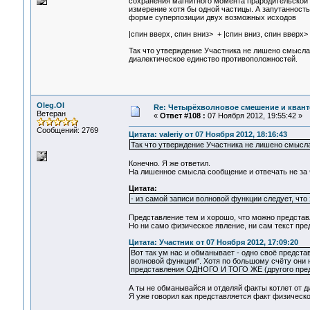
сохранения магнитного момента прародительской ч
измерение хотя бы одной частицы. А запутанность
форме суперпозиции двух возможных исходов
|спин вверх, спин вниз> + |спин вниз, спин вверх>
Так что утверждение Участника не лишено смысла 
диалектическое единство противоположностей.
Oleg.Ol
Re: Четырёхволновое смешение и квант
Ветеран
«
Ответ #108 :
07 Ноября 2012, 19:55:42 »
Сообщений: 2769
Цитата: valeriy от 07 Ноября 2012, 18:16:43
Так что утверждение Участника не лишено смысл
Конечно. Я же ответил.
На лишенное смысла сообщение и отвечать не за 
Цитата:
- из самой записи волновой функции следует, что
Представление тем и хорошо, что можно представля
Но ни само физическое явление, ни сам текст пред
Цитата: Участник от 07 Ноября 2012, 17:09:20
Вот так ум нас и обманывает - одно своё предста
волновой функции". Хотя по большому счёту они 
представления ОДНОГО И ТОГО ЖЕ (другого предс
А ты не обманывайся и отделяй факты котлет от д
Я уже говорил как представляется факт физическо