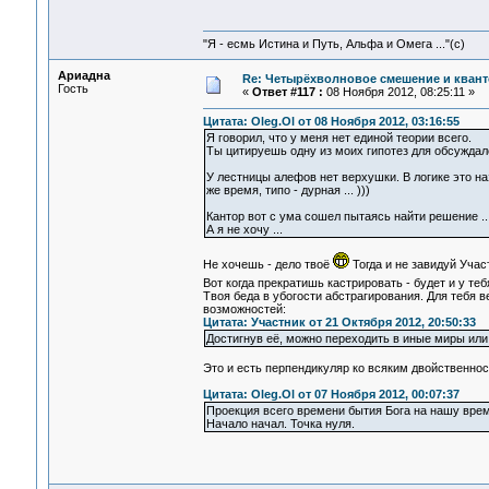
"Я - есмь Истина и Путь, Альфа и Омега ..."(с)
Ариадна
Re: Четырёхволновое смешение и квант
Гость
«
Ответ #117 :
08 Ноября 2012, 08:25:11 »
Цитата: Oleg.Ol от 08 Ноября 2012, 03:16:55
Я говорил, что у меня нет единой теории всего.
Ты цитируешь одну из моих гипотез для обсуждало
У лестницы алефов нет верхушки. В логике это на
же время, типо - дурная ... )))
Кантор вот с ума сошел пытаясь найти решение ..
А я не хочу ...
Не хочешь - дело твоё
Тогда и не завидуй Учас
Вот когда прекратишь кастрировать - будет и у те
Твоя беда в убогости абстрагирования. Для тебя в
возможностей:
Цитата: Участник от 21 Октября 2012, 20:50:33
Достигнув её, можно переходить в иные миры или
Это и есть перпендикуляр ко всяким двойственно
Цитата: Oleg.Ol от 07 Ноября 2012, 00:07:37
Проекция всего времени бытия Бога на нашу време
Начало начал. Точка нуля.