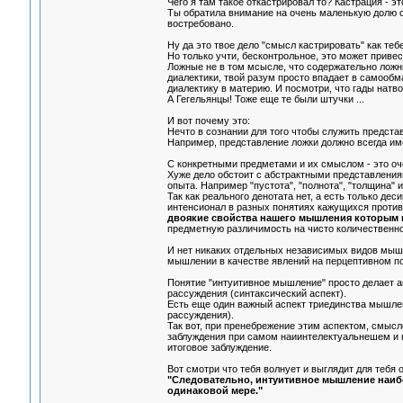
Чего я там такое откастрировал то? Кастрация - это
Ты обратила внимание на очень маленькую долю с
востребовано.
Ну да это твое дело "смысл кастрировать" как тебе
Но только учти, бесконтрольное, это может привес
Ложные не в том мсысле, что содержательно ложн
диалектики, твой разум просто впадает в самооб
диалектику в материю. И посмотри, что гады натво
А Гегельянцы! Тоже еще те были штучки ...
И вот почему это:
Нечто в сознании для того чтобы служить предст
Например, представление ложки должно всегда им
С конкретными предметами и их смыслом - это оч
Хуже дело обстоит с абстрактными представлениям
опыта. Например "пустота", "полнота", "толщина" и 
Так как реального денотата нет, а есть только де
интенсионал в разных понятиях кажущихся проти
двоякие свойства нашего мышления которым 
предметную различимость на чисто количественн
И нет никаких отдельных независимых видов мышле
мышлении в качестве явлений на перцептивном п
Понятие "интуитивное мышление" просто делает а
рассуждения (синтаксический аспект).
Есть еще один важный аспект триединства мышлен
рассуждения).
Так вот, при пренебрежение этим аспектом, смыс
заблуждения при самом наиинтелектуальнешем и 
итоговое заблуждение.
Вот смотри что тебя волнует и выглядит для тебя 
"Следовательно, интуитивное мышление наибол
одинаковой мере."