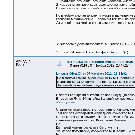
1. Квантовое сознание: сознание человека имеет 
2. Как сознание так и квантовая физика имеют об
И пока совсем неясно вообще каким образом можн
Но в любом случае диалектичность мышления не д
квантово-механические ... впрочем так же и на п
Да и вообще на любые представления - иначе мы р
«
Последнее редактирование: 07 Ноября 2012, 23:
"Я - есмь Истина и Путь, Альфа и Омега ..."(с)
Ариадна
Re: Четырёхволновое смешение и квант
Гость
«
Ответ #110 :
07 Ноября 2012, 23:47:27 »
Цитата: Oleg.Ol от 07 Ноября 2012, 22:34:01
Но в любом случае диалектичность мышления не д
квантово-механические ... впрочем так же и на п
Да и вообще на любые представления - иначе мы р
Олег, ты всё время пытаешься что-нибудь да пока
В теме про Луну Эйнштейна Валерий как раз сове
об интуиции
Статья написана простым, доступным языком, мно
Там как раз и говорится и про диалектическое мыш
которых связан с языком - что отчетливо наблюд
сознание сравнивается с Квантовым Компом.
Но...
Вот такой момент хотелось бы отметить.
Ум, левое полушарие, логическое мышление - инт
Но: