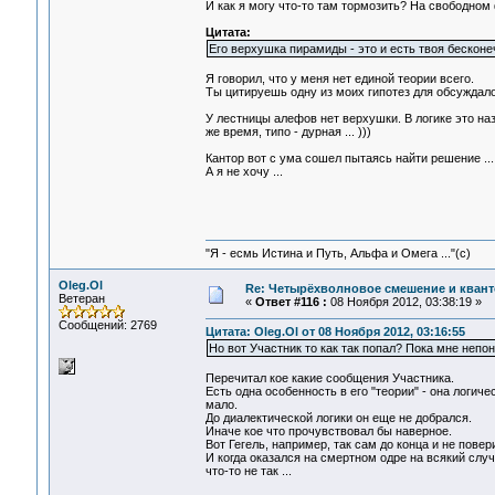
И как я могу что-то там тормозить? На свободном 
Цитата:
Его верхушка пирамиды - это и есть твоя бескон
Я говорил, что у меня нет единой теории всего.
Ты цитируешь одну из моих гипотез для обсуждалов
У лестницы алефов нет верхушки. В логике это наз
же время, типо - дурная ... )))
Кантор вот с ума сошел пытаясь найти решение ...
А я не хочу ...
"Я - есмь Истина и Путь, Альфа и Омега ..."(с)
Oleg.Ol
Re: Четырёхволновое смешение и квант
Ветеран
«
Ответ #116 :
08 Ноября 2012, 03:38:19 »
Сообщений: 2769
Цитата: Oleg.Ol от 08 Ноября 2012, 03:16:55
Но вот Участник то как так попал? Пока мне непо
Перечитал кое какие сообщения Участника.
Есть одна особенность в его "теории" - она логичес
мало.
До диалектической логики он еще не добрался.
Иначе кое что прочувствовал бы наверное.
Вот Гегель, например, так сам до конца и не пове
И когда оказался на смертном одре на всякий случа
что-то не так ...