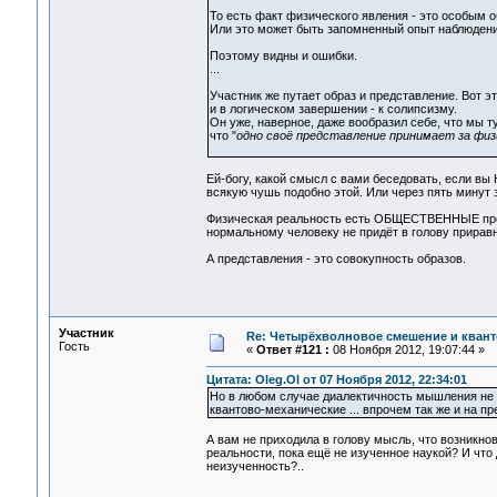
То есть факт физического явления - это особым 
Или это может быть запомненный опыт наблюдени
Поэтому видны и ошибки.
...
Участник же путает образ и представление. Вот 
и в логическом завершении - к солипсизму.
Он уже, наверное, даже вообразил себе, что мы 
что "
одно своё представление принимает за физ
Ей-богу, какой смысл с вами беседовать, если в
всякую чушь подобно этой. Или через пять минут з
Физическая реальность есть ОБЩЕСТВЕННЫЕ предс
нормальному человеку не придёт в голову прирав
А представления - это совокупность образов.
Участник
Re: Четырёхволновое смешение и квант
Гость
«
Ответ #121 :
08 Ноября 2012, 19:07:44 »
Цитата: Oleg.Ol от 07 Ноября 2012, 22:34:01
Но в любом случае диалектичность мышления не д
квантово-механические ... впрочем так же и на п
А вам не приходила в голову мысль, что возникн
реальности, пока ещё не изученное наукой? И чт
неизученность?..