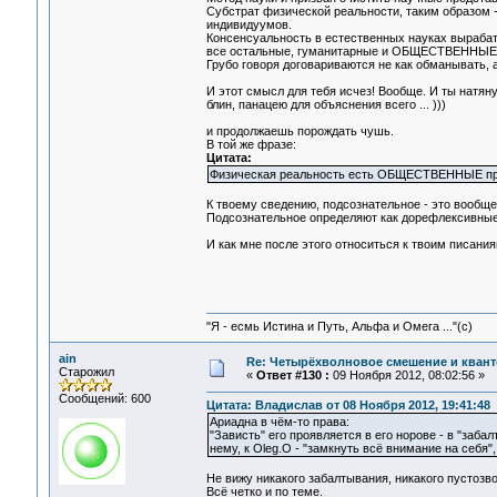
Субстрат физической реальности, таким образом 
индивидуумов.
Консенсуальность в естественных науках выраба
все остальные, гуманитарные и ОБЩЕСТВЕННЫЕ 
Грубо говоря договариваются не как обманывать, а
И этот смысл для тебя исчез! Вообще. И ты нат
блин, панацею для объяснения всего ... )))
и продолжаешь порождать чушь.
В той же фразе:
Цитата:
Физическая реальность есть ОБЩЕСТВЕННЫЕ пред
К твоему сведению, подсознательное - это вообще 
Подсознательное определяют как дорефлексивные
И как мне после этого относиться к твоим писани
"Я - есмь Истина и Путь, Альфа и Омега ..."(с)
ain
Re: Четырёхволновое смешение и квант
Старожил
«
Ответ #130 :
09 Ноября 2012, 08:02:56 »
Сообщений: 600
Цитата: Владислав от 08 Ноября 2012, 19:41:48
Ариадна в чём-то права:
"Зависть" его проявляется в его норове - в "заб
нему, к Oleg.O - "замкнуть всё внимание на себя
Не вижу никакого забалтывания, никакого пустозво
Всё четко и по теме.