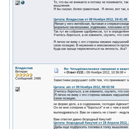
То, что вы не вникаете и потому не понимаете, та
мышления.
Я бы сказал, более грамотным. Я лично, вот так, 
Цитата: Владислав от 08 Ноября 2012, 19:41:48
Явная у него житейская, бытовая и сперматозоид
морально насмешками, издевками, плоскими остро
Так тут же собрание одобрямсов, тут в определённ
Учитесь бороться, а не извините, скулить, что со
Я лично не вижу с его стороны никаких нарушений
свою позицию. В неумении и невозможности проти
Куда как проще переключиться на личность. Ага?
Владислав
Re: Четырёхволновое смешение и квант
Ветеран
«
Ответ #131 :
09 Ноября 2012, 10:36:08 »
Сообщений: 2486
Завистники разрушают себя тем, что принимают за п
Цитата: ain от 09 Ноября 2012, 08:02:56
Учитесь бороться, а не извините, скулить, что с
Я лично не вижу с его стороны никаких нарушений
свою позицию.
не форме дело, а в содержании, господин Адвокат
Он не мне соперник и "бороться" и не с чем и вооб
выпендриваться. Вам он хамить не станет - инду
Вам ответил давно безродный Кикутиё!
Цитата: безродный Кикутиё от 18 Апреля 2012, 
Дабы еще подбросить топлива в топку мышления 