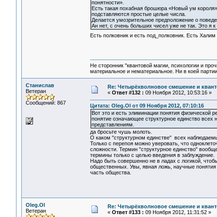
понятности».
Есть такая похабная брошюра «Новый ум короля» 
подставляются простые целые числа.
Делается умозрительное предположение о поведен
Ан нет, с очень больших чисел уже не так. Это я 
Есть полковник и есть под_полковник. Есть Халим 
Не сторонник "квантовой магии, психологии и проч
материальное и нематериальное. Ни в коей партии
Станислав
Re: Четырёхволновое смешение и квант
Ветеран
«
Ответ #132 :
09 Ноября 2012, 10:53:16 »
Сообщений: 867
Цитата: Oleg.Ol от 09 Ноября 2012, 07:10:16
Вот это и есть элиминации понятия физической р
понятие означающее структурное единство всех
представлениям.
да бросьте чушь молоть.
О каком "структурном единстве" всех наблюдаем
Только с перепоя можно уверовать, что одноклето
сложности. Термин "структурное единство" вообще
термины только с целью введения в заблуждение.
Надо быть совершенно не в ладах с логикой, что
общественных. Увы, явная ложь, научные понятия 
часть общества.
Oleg.Ol
Re: Четырёхволновое смешение и квант
Ветеран
«
Ответ #133 :
09 Ноября 2012, 11:31:52 »