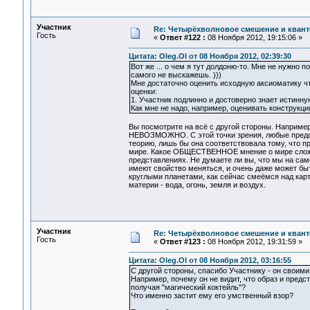
Участник
Re: Четырёхволновое смешение и квант
Гость
«
Ответ #122 :
08 Ноября 2012, 19:15:06 »
Цитата: Oleg.Ol от 08 Ноября 2012, 02:39:30
Вот же ... о чем я тут долдоню-то. Мне не нужно 
самого не выскажешь. )))
Мне достаточно оценить исходную аксиоматику чт
оценки:
1. Участник подлинно и достоверно знает истинну
Как мне не надо, например, оценивать конструкцию
Вы посмотрите на всё с другой стороны. Например
НЕВОЗМОЖНО. С этой точки зрения, любые предс
теорию, лишь бы она соответствовала тому, что п
мире. Какое ОБЩЕСТВЕННОЕ мнение о мире сложитс
представлениях. Не думаете ли вы, что мы на сам
имеют свойство меняться, и очень даже может бы
круглыми планетами, как сейчас смеёмся над карт
материи - вода, огонь, земля и воздух.
Участник
Re: Четырёхволновое смешение и квант
Гость
«
Ответ #123 :
08 Ноября 2012, 19:31:59 »
Цитата: Oleg.Ol от 08 Ноября 2012, 03:16:55
С другой стороны, спасибо Участнику - он свои
Например, почему он не видит, что образ и предст
получая "магический коктейль"?
Что именно застит ему его умственный взор?