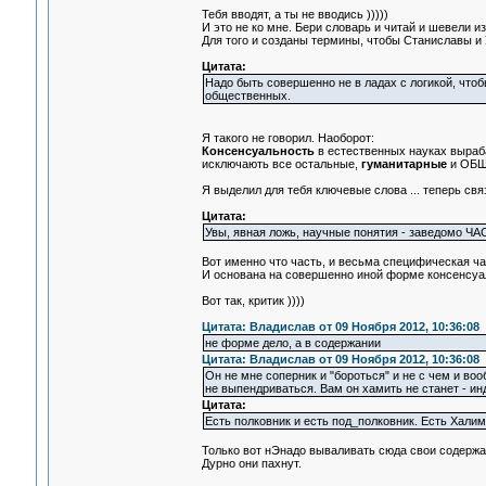
Тебя вводят, а ты не вводись )))))
И это не ко мне. Бери словарь и читай и шевели и
Для того и созданы термины, чтобы Станиславы и 
Цитата:
Надо быть совершенно не в ладах с логикой, что
общественных.
Я такого не говорил. Наоборот:
Консенсуальность
в естественных науках выра
исключають все остальные,
гуманитарные
и ОБЩ
Я выделил для тебя ключевые слова ... теперь свя
Цитата:
Увы, явная ложь, научные понятия - заведомо ЧА
Вот именно что часть, и весьма специфическая час
И основана на совершенно иной форме консенсуа
Вот так, критик ))))
Цитата: Владислав от 09 Ноября 2012, 10:36:08
не форме дело, а в содержании
Цитата: Владислав от 09 Ноября 2012, 10:36:08
Он не мне соперник и "бороться" и не с чем и воо
не выпендриваться. Вам он хамить не станет - ин
Цитата:
Есть полковник и есть под_полковник. Есть Халим 
Только вот нЭнадо вываливать сюда свои содержан
Дурно они пахнут.