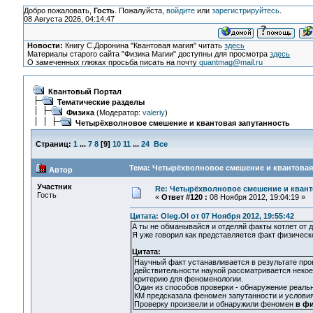
Добро пожаловать,
Гость
. Пожалуйста,
войдите
или
зарегистрируйтесь
.
08 Августа 2026, 04:14:47
Новости:
Книгу С.Доронина "Квантовая магия" читать
здесь
Материалы старого сайта "Физика Магии" доступны для просмотра
здесь
О замеченных глюках просьба писать на почту
quantmag@mail.ru
Квантовый Портал
Тематические разделы
Физика
(Модератор:
valeriy
)
Четырёхволновое смешение и квантовая запутанность
Страниц:
1
...
7
8
[
9
]
10
11
...
24
Все
Тема: Четырёхволновое смешение и квантовая 
Автор
Участник
Re: Четырёхволновое смешение и квант
Гость
«
Ответ #120 :
08 Ноября 2012, 19:04:19 »
Цитата: Oleg.Ol от 07 Ноября 2012, 19:55:42
А ты не обманывайся и отделяй факты котлет от 
Я уже говорил как представляется факт физическ
Цитата:
Научный факт устанавливается в результате пров
действительности наукой рассматривается неко
критерию для феноменологии.
Один из способов проверки - обнаружение реаль
КМ предсказала феномен запутанности и условия
Проверку произвели и обнаружили феномен
в фи