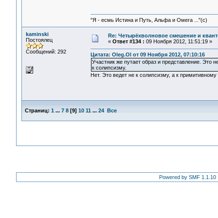
"Я - есмь Истина и Путь, Альфа и Омега ..."(с)
kaminski
Re: Четырёхволновое смешение и квант
Постоялец
«
Ответ #134 :
09 Ноября 2012, 11:51:19 »
Сообщений: 292
Цитата: Oleg.Ol от 09 Ноября 2012, 07:10:16
Участник же путает образ и представление. Это 
к солипсизму.
Нет. Это ведет не к солипсизму, а к примитивном
Страниц:
1
...
7
8
[
9
]
10
11
...
24
Все
Powered by SMF 1.1.10