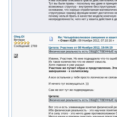
А мы обязаны описывать факты действительности, 
Тут вы были правы - поскольку мы даже в принци
возможных структур - внутренне бесструктурным 
основании, что хорошо отработанная математиче
структурных границ) функции может достаточно 
почему нельзя брать в качестве модели конечную 
неопределенности, чего нет у кванта действия в д
Oleg.Ol
Re: Четырёхволновое смешение и квант
Ветеран
«
Ответ #129 :
09 Ноября 2012, 07:10:16 »
Сообщений: 2769
Цитата: Участник от 08 Ноября 2012, 19:04:19
Физическая реальность есть ОБЩЕСТВЕННЫЕ пред
Извини, Участник. Но мне поднадоело что-то ошиб
Их такое количество что не имеет смысла.
Хотя главное я уже указал:
Участник же путает образ и представление. Э
завершении - к солипсизму.
А все остальное у тебя просто логически не связ
И нечего тут возмущаться. )))
Сам же вот тут же подверждаешь:
Цитата:
Физическая реальность есть ОБЩЕСТВЕННЫЕ пред
Вот это и есть элиминации понятия физической р
Ибо физическая реальность - это научное поняти
И в силу этого - это нечто даже противополож
Метод науки и призван очистить научные представ