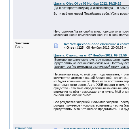
Цитата: Oleg.Ol от 08 Ноября 2012, 10:29:18
Да я вот просто подрацца люблю иногда ... в сам
Вот и всё его кредо! Позабавить себя. Убить врем
Не сторонник "квантовой магии, психологии и проч
материальное и нематериальное. Ни в коей партии
Участник
Re: Четырёхволновое смешение и квант
Гость
«
Ответ #125 :
08 Ноября 2012, 20:00:35 »
Цитата: Станислав от 07 Ноября 2012, 09:52:59
Бесконечно сложную структуру невозможно подмен
будет опять же бесконечно сложным. Поэтому бе
элементом (не имеющим различимой структуры к
Не знаю как ваш, но мой опыт подсказывает, что в
количество атомов в нашей Вселенной - конечно..
их будет конечное число. Даже если поставить зер
квантованности всего. А это УЖЕ говорит о том, 
существо - это тоже определённый конечный набор
внимания на нём - вырождается в ничто. Мой опыт 
бы большое оно не было".
Всё рождается энергией. Величина энергии - всег
рождает конечное число материальных частиц (кван
представить. А то, что нельзя представить - не бу
Станислав