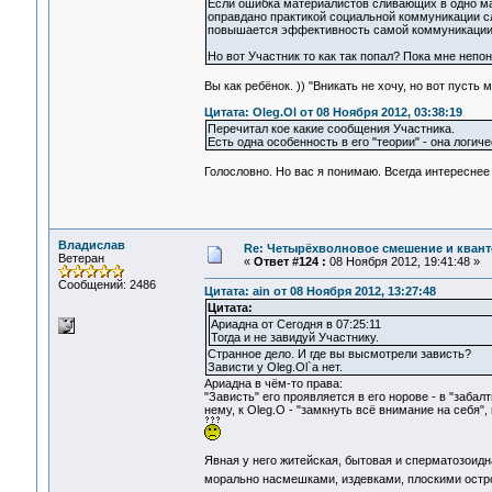
Если ошибка материалистов сливающих в одно мат
оправдано практикой социальной коммуникации сл
повышается эффективность самой коммуникации а
Но вот Участник то как так попал? Пока мне непо
Вы как ребёнок. )) "Вникать не хочу, но вот пусть м
Цитата: Oleg.Ol от 08 Ноября 2012, 03:38:19
Перечитал кое какие сообщения Участника.
Есть одна особенность в его "теории" - она логиче
Голословно. Но вас я понимаю. Всегда интереснее
Владислав
Re: Четырёхволновое смешение и квант
Ветеран
«
Ответ #124 :
08 Ноября 2012, 19:41:48 »
Сообщений: 2486
Цитата: ain от 08 Ноября 2012, 13:27:48
Цитата:
Ариадна от Сегодня в 07:25:11
Тогда и не завидуй Участнику.
Странное дело. И где вы высмотрели зависть?
Зависти у Oleg.Ol`а нет.
Ариадна в чём-то права:
"Зависть" его проявляется в его норове - в "заб
нему, к Oleg.O - "замкнуть всё внимание на себя
Явная у него житейская, бытовая и сперматозоидн
морально насмешками, издевками, плоскими остр