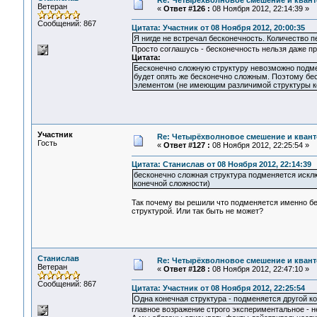
Re: Четырёхволновое смешение и квант
Ветеран
«
Ответ #126 :
08 Ноября 2012, 22:14:39 »
Сообщений: 867
Цитата: Участник от 08 Ноября 2012, 20:00:35
Я нигде не встречал бесконечность. Количество пе
Просто соглашусь - бесконечность нельзя даже пр
Цитата:
Бесконечно сложную структуру невозможно подмен
будет опять же бесконечно сложным. Поэтому бе
элементом (не имеющим различимой структуры к
Участник
Re: Четырёхволновое смешение и квант
Гость
«
Ответ #127 :
08 Ноября 2012, 22:25:54 »
Цитата: Станислав от 08 Ноября 2012, 22:14:39
бесконечно сложная структура подменяется искл
конечной сложности)
Так почему вы решили что подменяется именно бес
структурой. Или так быть не может?
Станислав
Re: Четырёхволновое смешение и квант
Ветеран
«
Ответ #128 :
08 Ноября 2012, 22:47:10 »
Сообщений: 867
Цитата: Участник от 08 Ноября 2012, 22:25:54
Одна конечная структура - подменяется другой ко
главное возражение строго экспериментальное - н