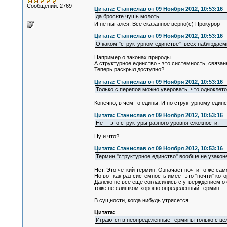
Сообщений: 2769
Цитата: Станислав от 09 Ноября 2012, 10:53:16
да бросьте чушь молоть.
И не пытался. Все сказанное верно(с) Прокурор
Цитата: Станислав от 09 Ноября 2012, 10:53:16
О каком "структурном единстве" всех наблюдаем
Например о законах природы.
А структурное единство - это системность, связан
Теперь раскрыл доступно?
Цитата: Станислав от 09 Ноября 2012, 10:53:16
Только с перепоя можно уверовать, что одноклет
Конечно, в чем то едины. И по структурному единс
Цитата: Станислав от 09 Ноября 2012, 10:53:16
Нет - это структуры разного уровня сложности.
Ну и что?
Цитата: Станислав от 09 Ноября 2012, 10:53:16
Термин "структурное единство" вообще не узаконе
Нет. Это четкий термин. Означает почти то же сам
Но вот как раз системность имеет это "почти" ко
Далеко не все еще согласились с утверждением о 
тоже не слишком хорошо определенный термин.
В сущности, когда нибудь утрясется.
Цитата:
Играются в неопределенные термины только с це