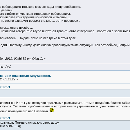
о собеседнике только в момент када пишу сообщение.
 делами.
го стойкого чувства в отношении собеседника.
огическая конструкция из мотивов и эмоций ...
по жизни завидует весьма сильно ... вот и переносит.
ои скелеты в шкафу ...
и начинают когерентно глупо пытаться травить объект переноса - бороться с завистью в 
исалась ... видать тоже не без греха в этом деле.
одит. Поэтому иногда даже слегка провоцирую такие ситуации. Как вот сейчас, наприме
я 2012, 00:56:59 от Oleg.Ol
»
 ..."(с)
ение и квантовая запутанность
, 01:11:22 »
0:32:53
олипсист он. Но ты уже втянулся ярлычками размахивать - тем и создаёшь болото заба
любуйся. Система подобная мозгу, в котором ежели утрачиваются одни ткани, их роль 
енно покинувшего нас Виталика
0:32:53
 ярлычков. Потешился мужик свою душу.
е были ... )))