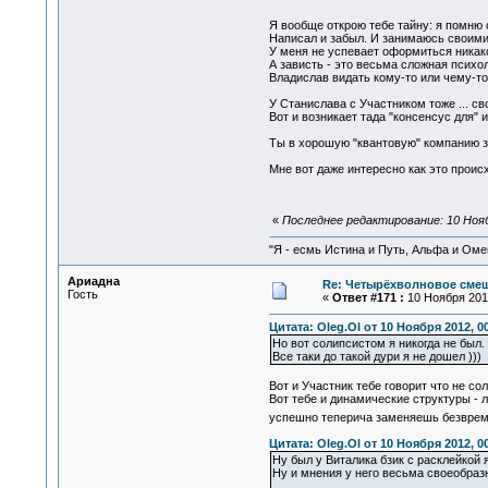
Я вообще открою тебе тайну: я помню 
Написал и забыл. И занимаюсь своими
У меня не успевает оформиться никако
А зависть - это весьма сложная психол
Владислав видать кому-то или чему-то 
У Станислава с Участником тоже ... св
Вот и возникает тада "консенсус для" 
Ты в хорошую "квантовую" компанию зап
Мне вот даже интересно как это происх
«
Последнее редактирование: 10 Ноябр
"Я - есмь Истина и Путь, Альфа и Омега
Ариадна
Re: Четырёхволновое смеш
Гость
«
Ответ #171 :
10 Ноября 2012
Цитата: Oleg.Ol от 10 Ноября 2012, 0
Но вот солипсистом я никогда не был.
Все таки до такой дури я не дошел )))
Вот и Участник тебе говорит что не с
Вот тебе и динамические структуры - 
успешно теперича заменяешь безврем
Цитата: Oleg.Ol от 10 Ноября 2012, 0
Ну был у Виталика бзик с расклейкой
Ну и мнения у него весьма своеобразны