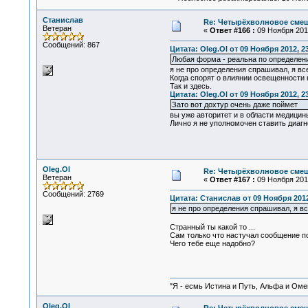
Станислав
Re: Четырёхволновое смеш
Ветеран
«
Ответ #166 :
09 Ноября 2012
Сообщений: 867
Цитата: Oleg.Ol от 09 Ноября 2012, 2
Любая форма - реальна по определен
я не про определения спрашивал, я вс
Когда спорят о влиянии освещенности 
Так и здесь.
Цитата: Oleg.Ol от 09 Ноября 2012, 2
Зато вот дохтур очень даже поймет
вы уже авторитет и в области медицин
Лично я не уполномочен ставить диагн
Oleg.Ol
Re: Четырёхволновое смеш
Ветеран
«
Ответ #167 :
09 Ноября 2012
Сообщений: 2769
Цитата: Станислав от 09 Ноября 2012
я не про определения спрашивал, я в
Странный ты какой то ...
Сам только что настучал сообщение по
Чего тебе еще надобно?
"Я - есмь Истина и Путь, Альфа и Омега
Oleg.Ol