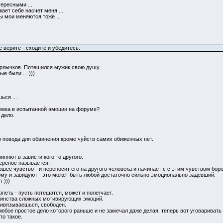
ересными ...
жает себе насчет меня ...
ы мои меняются тоже ...
 верите - сходите и убедитесь:
ярлычков. Потешился мужик свою душу.
е были ... )))
ься ...
века в испытанной эмоции на форуме?
 дело.
о повода для обвинения кроме чуйств самих обиженных нет.
няют в зависти кого то другого.
перенос называется:
шее чувство - и переносит его на другого человека и начинает с с этим чувством борот
кому и завидуют - это может быть любой достаточно сильно эмоционально задевший.
 )))
рпеть - пусть потешатся, может и полегчает.
шинства сложных мотивирующих эмоций.
ривязываешься, свободен.
любое простое дело которого раньше и не замечал даже делая, теперь вот уговаривать се
то такое.