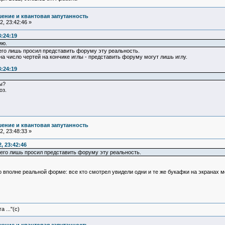
ение и квантовая запутанность
, 23:42:46 »
3:24:19
ию.
его лишь просил представить форуму эту реальность.
на число чертей на кончике иглы - представить форуму могут лишь иглу.
3:24:19
ы?
оз.
ение и квантовая запутанность
, 23:48:33 »
, 23:42:46
сего лишь просил представить форуму эту реальность.
 вполне реальной форме: все кто смотрел увидели одни и те же букафки на экранах м
 ..."(с)