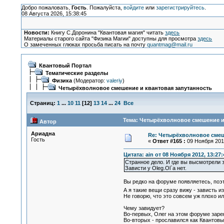
Добро пожаловать,
Гость
. Пожалуйста,
войдите
или
зарегистрируйтесь
.
08 Августа 2026, 15:38:45
Новости:
Книгу С.Доронина "Квантовая магия" читать
здесь
Материалы старого сайта "Физика Магии" доступны для просмотра
здесь
О замеченных глюках просьба писать на почту
quantmag@mail.ru
Квантовый Портал
Тематические разделы
Физика
(Модератор:
valeriy
)
Четырёхволновое смешение и квантовая запутанность
Страниц:
1
...
10
11
[
12
]
13
14
...
24
Все
Тема: Четырёхволновое смешение и 
Автор
Ариадна
Re: Четырёхволновое смеш
Гость
«
Ответ #165 :
09 Ноября 2012
Цитата: ain от 08 Ноября 2012, 13:27:
Странное дело. И где вы высмотрели 
Зависти у Oleg.Ol`а нет.
Вы редко на форуме появляетесь, поэт
А я такие вещи сразу вижу - зависть 
Не говорю, что это совсем уж плохо ил
Чему завидует?
Во-первых, Олег на этом форуме заре
Во-вторых - прославился как Квантовы