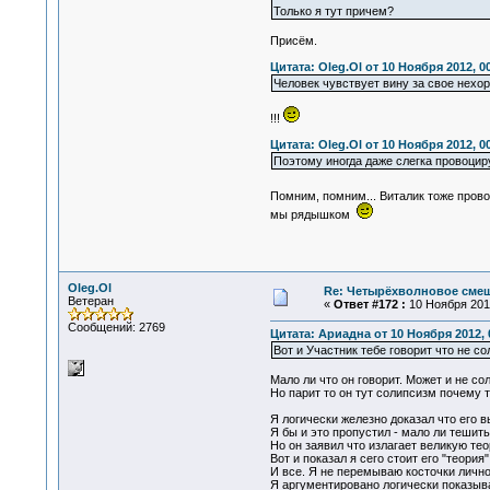
Только я тут причем?
Присём.
Цитата: Oleg.Ol от 10 Ноября 2012, 0
Человек чувствует вину за свое нехор
!!!
Цитата: Oleg.Ol от 10 Ноября 2012, 0
Поэтому иногда даже слегка провоцир
Помним, помним... Виталик тоже пров
мы рядышком
Oleg.Ol
Re: Четырёхволновое смеш
Ветеран
«
Ответ #172 :
10 Ноября 2012
Сообщений: 2769
Цитата: Ариадна от 10 Ноября 2012, 
Вот и Участник тебе говорит что не со
Мало ли что он говорит. Может и не со
Но парит то он тут солипсизм почему то
Я логически железно доказал что его 
Я бы и это пропустил - мало ли тешитьс
Но он заявил что излагает великую тео
Вот и показал я сего стоит его "теория
И все. Я не перемываю косточки лично
Я аргументировано логически показыва