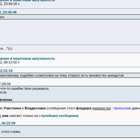
ение и квантовая запутанность
, 23:49:18 »
, 23:42:46
оз.
 ..."(с)
ение и квантовая запутанность
, 00:13:42 »
11:51:19
примитивному подобию солипсизма на тему кторого есть множество анекдотов.
7:10:16
что-то ошибки твои указывать.
ысла.
авление
.
ия
Участника
и
Владислава
(сообщения этого
флудера
-
переростка
-
пропускаю
давн
о
ума
хватает только на
глупейшие сообщения
,
 00:22:59
 этого слова.