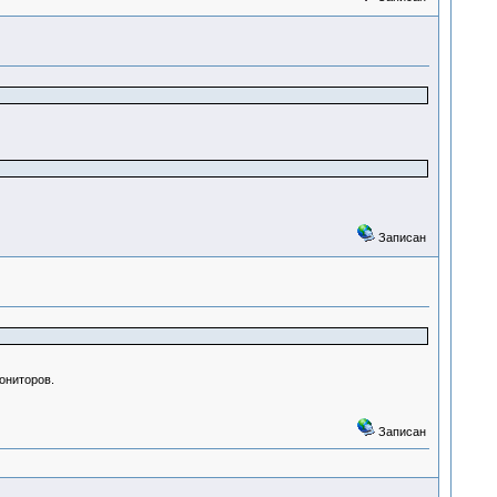
Записан
ониторов.
Записан