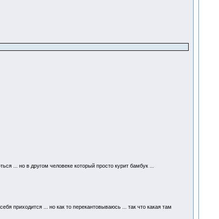
ься ... но в другом человеке который просто курит бамбук ...
бя приходится ... но как то перекантовываюсь ... так что какая там