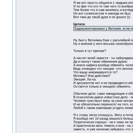
Я же вот просто общался с людьми инт
И по фиг что кто то там чего то вообра
Тем более что я сам меняюсь и взгляд
Но вот солипсистом я никогда не был.
Все таки до такой дури я не дошел )))
Цитата:
Задокументировано у Виталия, если не
Ну был у Виталика бзик с расклейкой 
Ну и мнения у него весьма своеобразны
Только я тут причем?
А насчет моей зависти - ты заблуждаеш
Да и пахнут такие обвинения дурно.
А иначе нафига вообще обвинять чело
Ведь очевидно что эмоции -это личное
Что ваще инкримируется то?
Мотивы? Или действия?
Эмоция. Ха-ха.
И аргументов нет и не предвидится иб
Остается только в эмоциях обвинять.
Обычное дело: сами завидующие и обви
В психологии давно известное дело - 
Человек чувствует вину за свое нехоро
И не обязательно переносят на того, 
Любой к таким вампирам угодить может
Я к этому легко отношусь. Могу и поте
Я вообще лет 10 назад лишился боль
Теоретически хорошо - ни к чему не п
А практически жить тяжело стало - на 
зависть, я уже начинаю забывать что э