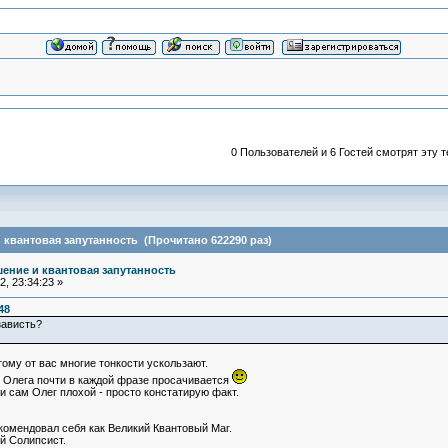
0 Пользователей и 6 Гостей смотрят эту т
квантовая запутанность (Прочитано 622290 раз)
ение и квантовая запутанность
, 23:34:23 »
48
зависть?
ому от вас многие тонкости ускользают.
из Олега почти в каждой фразе просачивается
и сам Олег плохой - просто констатирую факт.
комендовал себя как Великий Квантовый Маг.
й Солипсист.