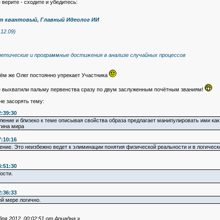
верите - сходите и убедитесь:
т квантовый, Главный Идеолог ИИ
12.09)
оретические и программные достижения в анализе случайных процессов
чём же Олег постоянно упрекает Участника
о же выхватили пальму первенства сразу по двум заслуженным почётным званиям!
не засорять тему:
2:39:30
ление и близеко к теме описывая свойства образа предлагает манипулировать ими как 
тина мира
7:10:16
ение. Это неизбежно ведет к элиминации понятия физической реальности и в логическ
4:51:30
ости.
2:36:33
ей мере логично.
ря 2012, 00:02:51 от Ариадна
»