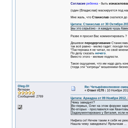
Согласие
ребенка
- быть
изнасилова
(один {Владислав} маскируется под на
Мне жаль, что
Станислав
скатился до 
Цитата: Станислав от 30 Октября 201
вы это серьёзно - я каждую чушь Кам
Разве я просил Вас комментировать ?
Дешевое
передергивание
Станислава
так всё равно - мелко гадит: походя п
"Пастернака я не читал, но своё мнени
По делу сказать
нечего
.
Вместо этого - мелкие подлости.
Такое ощущение, что им надо дать ко
(тогда эти "хитрецы" мошенники-бизне
Oleg.Ol
Re: Четырёхволновое смеш
Ветеран
«
Ответ #170 :
10 Ноября 2012
Сообщений: 2769
Цитата: Ариадна от 09 Ноября 2012, 
Чему завидует?
Во-первых, Олег на этом форуме заре
Во-вторых - прославился как Квантов
Задокументировано у Виталия, если не
Нифига се! Нечем таким я себя не реко
Нашла чему завидовать! Ярлычкам ...