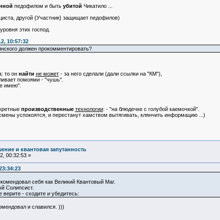
нной
педофилом и быть
убитой
Чикатило ...
циста, другой {Участник} защищает педофилов)
уровня этих господ.
2, 10:57:32
инского должен прокомментировать?
: то он
найти
не может
- за него сделали (дали ссылки на "КМ"),
оливает помоями - "чушь".
е имею".
нкретные
производственные
технологии
: - "на блюдечке с голубой каемочкой".
смены успокоятся, и перестанут хамством вытягивать, клянчить информацию ...)
ение и квантовая запутанность
, 00:32:53 »
23:34:23
комендовал себя как Великий Квантовый Маг.
ый Солипсист.
 верите - сходите и убедитесь:
мендовал и славился. )))