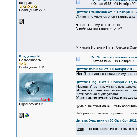
Re: Четырёхволновое смеш
Ветеран
«
Ответ #168 :
09 Ноября 2012
Сообщений: 2769
Цитата: Станислав от 09 Ноября 2012
Лично я не уполномочен ставить диагн
Я тоже. Потому и не ставлю.
А тебе уже поставили что ли?
"Я - есмь Истина и Путь, Альфа и Омега
Владимир И.
Re: Четырёхволновое смеш
Пользователь
«
Ответ #169 :
10 Ноября 2012
Сообщений: 184
Цитата: kaminski от 09 Ноября 2012, 
Нет. Это ведет не к солипсизму, а к 
Цитата: Oleg.Ol от 09 Ноября 2012, 0
Извини, Участник. Но мне поднадоело 
Их такое количество что не имеет см
Хотя главное я уже указал:
Участник же путает образ и предст
Digital physics.ru
Думаю, не стоит даже читать сообщен
Либеральные мелкие воришки ...
своег
Цитата: Участник от 30 Октября 2012,
Мир
- это
согласие
. Во всех смыслах