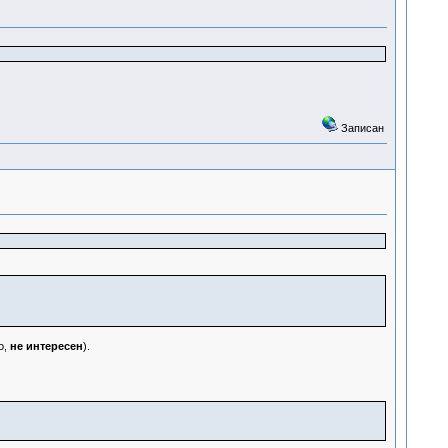
Записан
о,
не интересен
).