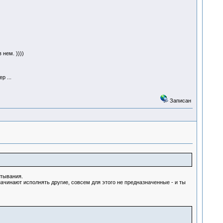
нем. ))))
р ...
Записан
лтывания.
начинают исполнять другие, совсем для этого не предназначенные - и ты