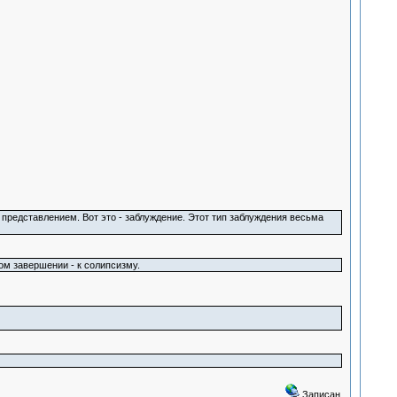
представлением. Вот это - заблуждение. Этот тип заблуждения весьма
ом завершении - к солипсизму.
Записан