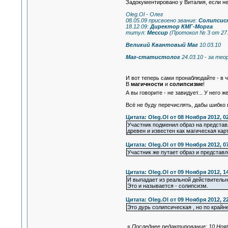
Задокументировано у Виталия, если не 
Oleg.Ol - Олег
08.05.09 присвоено звание:
Солипсис
18.12.09:
Директор КМГ-Морга
титул:
Мессир
(Протокол № 3 от 27.
Великий Квантовый Маг
10.03.10
Маг-статистолог
24.03.10 - за те
И вот теперь сами пронаблюдайте - в 
В
магичности
и
солипсизме
!
А вы говорите - не завидует... У нег
Всё не буду перечислять, дабы шибко 
Цитата: Oleg.Ol от 08 Ноября 2012, 0
Участник подменил образ на представ
древен и известен как магическая кар
Цитата: Oleg.Ol от 09 Ноября 2012, 0
Участник же путает образ и представл
Цитата: Oleg.Ol от 09 Ноября 2012, 1
И выпадает из реальной действительн
Это и называется - солипсизм.
Цитата: Oleg.Ol от 09 Ноября 2012, 2
Это дурь солипсическая , но по крайн
«
Последнее редактирование: 10 Нояб