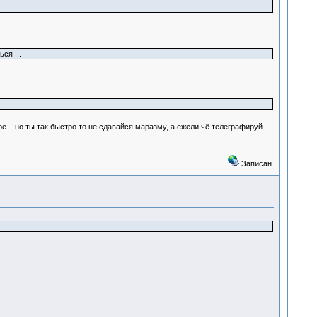
ся ...
е... но ты так быстро то не сдавайся маразму, а ежели чё телеграфируй -
Записан