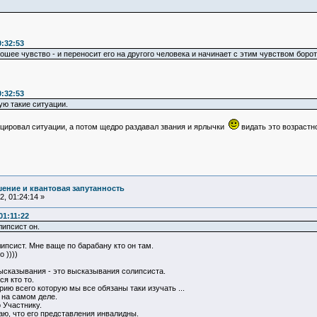
0:32:53
ошее чувство - и переносит его на другого человека и начинает с этим чувством бороть
0:32:53
ую такие ситуации.
оцировал ситуации, а потом щедро раздавал звания и ярлычки
видать это возрастно
ение и квантовая запутанность
, 01:24:14 »
01:11:22
липсист он.
липсист. Мне ваще по барабану кто он там.
 ))))
высказывания - это высказывания солипсиста.
я кто то.
рию всего которую мы все обязаны таки изучать ...
" на самом деле.
 Участнику.
ю, что его представления инвалидны.