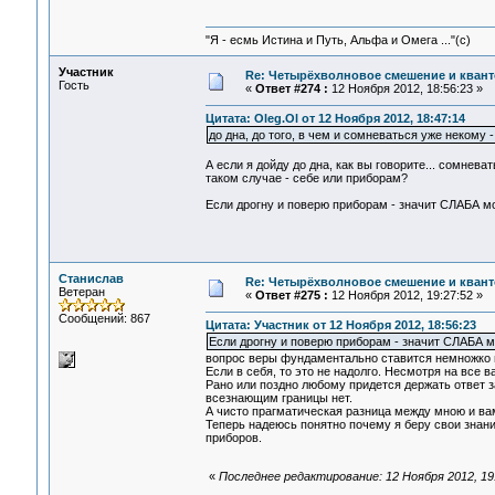
"Я - есмь Истина и Путь, Альфа и Омега ..."(с)
Участник
Re: Четырёхволновое смешение и квант
Гость
«
Ответ #274 :
12 Ноября 2012, 18:56:23 »
Цитата: Oleg.Ol от 12 Ноября 2012, 18:47:14
до дна, до того, в чем и сомневаться уже некому -
А если я дойду до дна, как вы говорите... сомнева
таком случае - себе или приборам?
Если дрогну и поверю приборам - значит СЛАБА моя 
Станислав
Re: Четырёхволновое смешение и квант
Ветеран
«
Ответ #275 :
12 Ноября 2012, 19:27:52 »
Сообщений: 867
Цитата: Участник от 12 Ноября 2012, 18:56:23
Если дрогну и поверю приборам - значит СЛАБА м
вопрос веры фундаментально ставится немножко п
Если в себя, то это не надолго. Несмотря на все 
Рано или поздно любому придется держать ответ 
всезнающим границы нет.
А чисто прагматическая разница между мною и вами
Теперь надеюсь понятно почему я беру свои знания
приборов.
«
Последнее редактирование: 12 Ноября 2012, 1