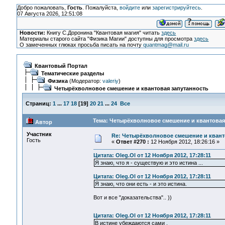
Добро пожаловать,
Гость
. Пожалуйста,
войдите
или
зарегистрируйтесь
.
07 Августа 2026, 12:51:08
Новости:
Книгу С.Доронина "Квантовая магия" читать
здесь
Материалы старого сайта "Физика Магии" доступны для просмотра
здесь
О замеченных глюках просьба писать на почту
quantmag@mail.ru
Квантовый Портал
Тематические разделы
Физика
(Модератор:
valeriy
)
Четырёхволновое смешение и квантовая запутанность
Страниц:
1
...
17
18
[
19
]
20
21
...
24
Все
Тема: Четырёхволновое смешение и квантовая 
Автор
Участник
Re: Четырёхволновое смешение и квант
Гость
«
Ответ #270 :
12 Ноября 2012, 18:26:16 »
Цитата: Oleg.Ol от 12 Ноября 2012, 17:28:11
Я знаю, что я - существую и это истина ...
Цитата: Oleg.Ol от 12 Ноября 2012, 17:28:11
Я знаю, что они есть - и это истина.
Вот и все "доказательства".. ))
Цитата: Oleg.Ol от 12 Ноября 2012, 17:28:11
В истине убеждаются сами .