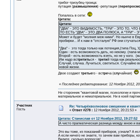
трибог-тризубец-троица:
путация (
размышления
) -репутация (
перепросм
Попалось в сети:
Цитата:
Цитата:
"ДВА" - ЭТО ВИДИМОСТЬ, "ТРИ" - ЭТО ТО, ЧТО
ТО ЕСТЬ "ДВА" - ЭТО ДВА ПОЛЮСА, А "ТРИ" -
Может и будет "молния меж ними". Но нынче в Евр
пробирки... И к нам в "отсталую" РФ они стучаться
"Два" - это тогда только как потенция,(типа Поц, 
Один - есть возможность дать, но некому. (папа-м
Второй - есть возможность взять, но не у кого. 
Им надо вс
третить
ся -
трети
й тогда как реально
Случай, случка. Лучиться, светиться. Случайно в
новой жизни.
Двое создают
третье
го - вс
тре
ча (
слу
чайная)
«
Последнее редактирование: 12 Ноября 2012, 20
Не сторонник "квантовой магии, психологии и проч
материальное и нематериальное. Ни в коей партии
Участник
Re: Четырёхволновое смешение и квант
Гость
«
Ответ #278 :
12 Ноября 2012, 20:21:53 »
Цитата: Станислав от 12 Ноября 2012, 19:27:52
А чисто прагматическая разница между мною и вами
Это вы тоже, из показаний приборов, узнали? А ес
А если ничего не знаете, то зачем вам приборы, к
Видите, сколько вопросов!