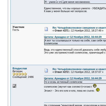
Я - умею и это для меня несомненно.
Единственное, что вы хорошо умеете - УБЕЖДАТЬ 
К вам у меня больше нет вопросов.
Участник
Re: Четырёхволновое смешение и квант
Гость
«
Ответ #271 :
12 Ноября 2012, 18:27:49 »
Цитата: Ариадна от 12 Ноября 2012, 16:44:29
А вот ты ссылаешься только на себя, сам себя п
солипсизм.
Ведь это единственный способ доказать себе люб
Это уже экстремистский солипсизм, граничащий с 
Владислав
Re: Четырёхволновое смешение и квант
Ветеран
«
Ответ #272 :
12 Ноября 2012, 18:37:07 »
Сообщений: 2486
Цитата: Ариадна от 12 Ноября 2012, 16:44:29
то и есмь истинный солипсизм
солипсизм (звучит как соплист)=эгоист.
Эгоист - Эго его ело и ело, пока не съело.
Не сторонник "квантовой магии, психологии и проч