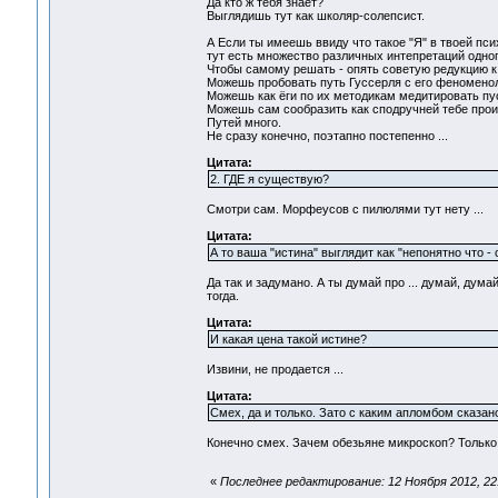
Да кто ж тебя знает?
Выглядишь тут как школяр-солепсист.
А Если ты имеешь ввиду что такое "Я" в твоей псих
тут есть множество различных интепретаций одного
Чтобы самому решать - опять советую редукцию к 
Можешь пробовать путь Гуссерля с его феноменол
Можешь как ёги по их методикам медитировать пуст
Можешь сам сообразить как сподручней тебе прои
Путей много.
Не сразу конечно, поэтапно постепенно ...
Цитата:
2. ГДЕ я существую?
Смотри сам. Морфеусов с пилюлями тут нету ...
Цитата:
А то ваша "истина" выглядит как "непонятно что - с
Да так и задумано. А ты думай про ... думай, дума
тогда.
Цитата:
И какая цена такой истине?
Извини, не продается ...
Цитата:
Смех, да и только. Зато с каким апломбом сказано!
Конечно смех. Зачем обезьяне микроскоп? Только з
«
Последнее редактирование: 12 Ноября 2012, 22: