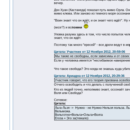
вечер.
Дон Хуан (Кастанеда) показал путь мимо Орла. Он 
мимо клюва. Или заново из темного моря осознания
"Воин знает что он ждёт, и он знает чего ждёт". Н
(мозг?) и вс
помни
Уловка разума здесь в том, что число попыток чел
знает, что он ждёт.
Поэтому так много "ересей" - все дроги ведут в ие
Цитата: Участник от 12 Ноября 2012, 20:59:06
Мы также не свободны, если зависимы и от своих
Если у человека имеется "несгибаемое намерение",
Что такое свобода? Это когда не знаешь куда уби
Цитата: Ариадна от 12 Ноября 2012, 20:29:36
Участник говорит, что его теория призвана освобо
Отчего освободить и что делать с полученной сво
Кто из людей точно, неполживо знает, осознаёт з
Воля или Свобода?
Сетевое:
Цитата:
Льга-Льзя -> Нужно - не Нужно Нельзя польза.
Вельможа.
Вольготно=Вольга=Ольга=Волга
Егоза = Эго за(тюкало)