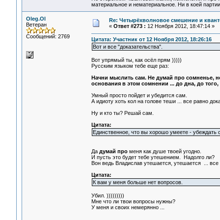
материальное и нематериальное. Ни в коей партии
Oleg.Ol
Re: Четырёхволновое смешение и квант
Ветеран
«
Ответ #273 :
12 Ноября 2012, 18:47:14 »
Сообщений: 2769
Цитата: Участник от 12 Ноября 2012, 18:26:16
Вот и все "доказательства".
Вот упрямый ты, как осёл прям )))))
Русским языком тебе еще раз:
Начни мыслить сам. Не думай про сомненье, не
основания в этом сомнении ... до дна, до того,
Умный просто пойдет и убедится сам.
А идиоту хоть кол на голове теши ... все равно док
Ну и кто ты? Решай сам.
Цитата:
Единственное, что вы хорошо умеете - убеждать с
Да
думай про
меня как душе твоей угодно.
И пусть это будет тебе утешением. Надолго ли?
Вон ведь Владислав утешается, утешается ... все 
Цитата:
К вам у меня больше нет вопросов.
Убил. )))))))))
Мне что ли твои вопросы нужны?
У меня и своих немерянно ...