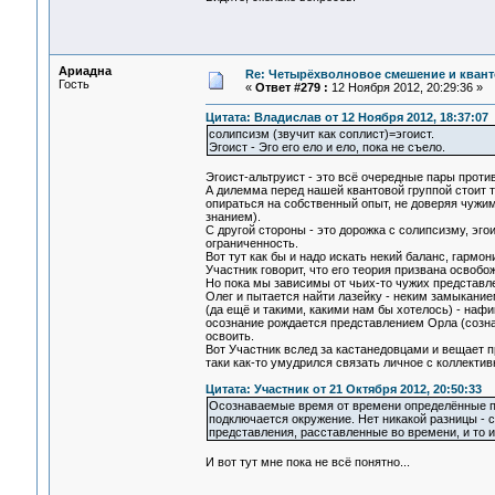
Ариадна
Re: Четырёхволновое смешение и квант
Гость
«
Ответ #279 :
12 Ноября 2012, 20:29:36 »
Цитата: Владислав от 12 Ноября 2012, 18:37:07
солипсизм (звучит как соплист)=эгоист.
Эгоист - Эго его ело и ело, пока не съело.
Эгоист-альтруист - это всё очередные пары проти
А дилемма перед нашей квантовой группой стоит т
опираться на собственный опыт, не доверяя чужим
знанием).
С другой стороны - это дорожка с солипсизму, эго
ограниченность.
Вот тут как бы и надо искать некий баланс, гармон
Участник говорит, что его теория призвана освобо
Но пока мы зависимы от чьих-то чужих представл
Олег и пытается найти лазейку - неким замыканием
(да ещё и такими, какими нам бы хотелось) - нафи
осознание рождается представлением Орла (сознан
освоить.
Вот Участник вслед за кастанедовцами и вещает п
таки как-то умудрился связать личное с коллекти
Цитата: Участник от 21 Октября 2012, 20:50:33
Осознаваемые время от времени определённые пр
подключается окружение. Нет никакой разницы -
представления, расставленные во времени, и то и
И вот тут мне пока не всё понятно...