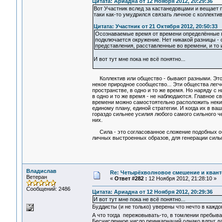
Цитата: Ариадна от 12 Ноября 2012, 20:29:36
Вот Участник вслед за кастанедовцами и вещает п
таки как-то умудрился связать личное с коллекти
Цитата: Участник от 21 Октября 2012, 20:50:33
Осознаваемые время от времени определённые п
подключается окружение. Нет никакой разницы -
представления, расставленные во времени, и то 
И вот тут мне пока не всё понятно...
Коллектив или общество - бывают разными. Это м
некое природное сообщество... Эти общества легч
пространстве, в одно и то же время. Но наряду с
в одно и то же время - не наблюдаются. Главное с
времени можно самостоятельно расположить некие 
единому плану, единой стратегии. И когда их в ва
гораздо сильнее усилия любого самого сильного ч
них.
Сила - это согласованное сложение подобных обр
личных выстроенных образов, для генерации силы
Владислав
Re: Четырёхволновое смешение и квант
Ветеран
«
Ответ #282 :
12 Ноября 2012, 21:28:10 »
Сообщений: 2486
Цитата: Ариадна от 12 Ноября 2012, 20:29:36
И вот тут мне пока не всё понятно...
Буддисты (и не только) уверены что нечто в каждо
А что тогда пережовывать-то, в томлении пребыв
Бесчисленное число реинкарнаций однако вдруг да