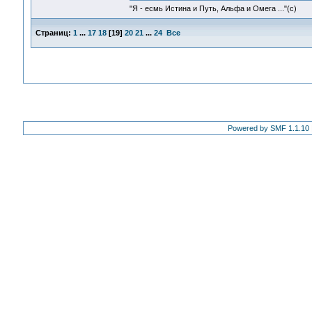
"Я - есмь Истина и Путь, Альфа и Омега ..."(с)
Страниц:
1
...
17
18
[
19
]
20
21
...
24
Все
Powered by SMF 1.1.10