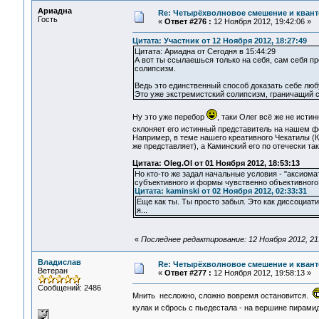
Ариадна
Re: Четырёхволновое смешение и квант
Гость
«
Ответ #276 :
12 Ноября 2012, 19:42:06 »
Цитата: Участник от 12 Ноября 2012, 18:27:49
Цитата: Ариадна от Сегодня в 15:44:29
А вот ты ссылаешься только на себя, сам себя п
солипсизм.
Ведь это единственный способ доказать себе люб
Это уже экстремистский солипсизм, граничащий с
Ну это уже перебор
, таки Олег всё же не исти
склоняет его истинный представитель на нашем 
Например, в теме нашего креативного Чекатилы (Ко
же представляет), а Каминский его по отечески та
Цитата: Oleg.Ol от 01 Ноября 2012, 18:53:13
Но кто-то же задал начальные условия - "аксиома
субъективного и формы чувственно объективного.
Цитата: kaminski от 02 Ноября 2012, 02:33:31
Еще как ты. Ты просто забыл. Это как диссоциати
я...
«
Последнее редактирование: 12 Ноября 2012, 21
Владислав
Re: Четырёхволновое смешение и квант
Ветеран
«
Ответ #277 :
12 Ноября 2012, 19:58:13 »
Сообщений: 2486
Мнить несложно, сложно вовремя остановится.
кулак и сбрось с пьедестала - на вершине пирами