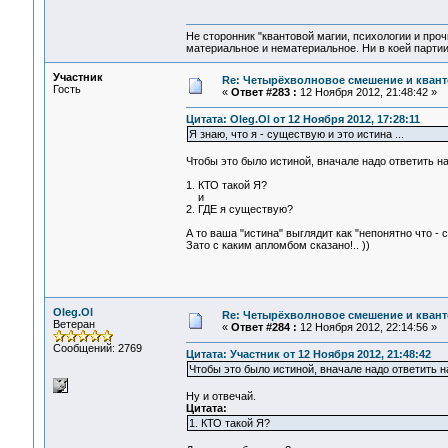
Не сторонник "квантовой магии, психологии и проч
материальное и нематериальное. Ни в коей партии
Участник
Re: Четырёхволновое смешение и квант
Гость
«
Ответ #283 :
12 Ноября 2012, 21:48:42 »
Цитата: Oleg.Ol от 12 Ноября 2012, 17:28:11
Я знаю, что я - существую и это истина ...
Чтобы это было истиной, вначале надо ответить н
1. КТО такой Я?
и
2. ГДЕ я существую?
А то ваша "истина" выглядит как "непонятно что - с
Зато с каким апломбом сказано!.. ))
Oleg.Ol
Re: Четырёхволновое смешение и квант
Ветеран
«
Ответ #284 :
12 Ноября 2012, 22:14:56 »
Сообщений: 2769
Цитата: Участник от 12 Ноября 2012, 21:48:42
Чтобы это было истиной, вначале надо ответить 
Ну и отвечай.
Цитата:
1. КТО такой Я?