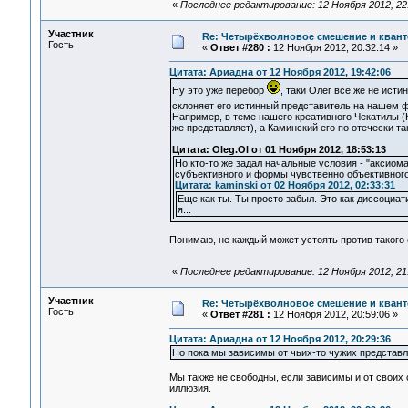
«
Последнее редактирование: 12 Ноября 2012, 22
Участник
Re: Четырёхволновое смешение и квант
Гость
«
Ответ #280 :
12 Ноября 2012, 20:32:14 »
Цитата: Ариадна от 12 Ноября 2012, 19:42:06
Ну это уже перебор
, таки Олег всё же не исти
склоняет его истинный представитель на нашем
Например, в теме нашего креативного Чекатилы (К
же представляет), а Каминский его по отечески т
Цитата: Oleg.Ol от 01 Ноября 2012, 18:53:13
Но кто-то же задал начальные условия - "аксиома
субъективного и формы чувственно объективного.
Цитата: kaminski от 02 Ноября 2012, 02:33:31
Еще как ты. Ты просто забыл. Это как диссоциат
я...
Понимаю, не каждый может устоять против такого 
«
Последнее редактирование: 12 Ноября 2012, 21
Участник
Re: Четырёхволновое смешение и квант
Гость
«
Ответ #281 :
12 Ноября 2012, 20:59:06 »
Цитата: Ариадна от 12 Ноября 2012, 20:29:36
Но пока мы зависимы от чьих-то чужих представл
Мы также не свободны, если зависимы и от своих 
иллюзия.