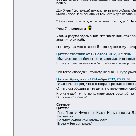
вечер.
Дон Хуан (Кастанеда) показал путь мимо Орла. Он 
мимо клюва. Или заново из темного моря осознания
"Воин знает что он ждёт, и он знает чего ждёт". Н
(мозг?) и вс
помни
Уловка разума здесь в том, что число попыток чел
знает, что он ждёт.
Поэтому так много "ересей" - все дроги ведут в ие
Цитата: Участник от 12 Ноября 2012, 20:59:06
Мы также не свободны, если зависимы и от своих
Если у человека имеется "несгибаемое намерение",
Что такое свобода? Это когда не знаешь куда уби
Цитата: Ариадна от 12 Ноября 2012, 20:29:36
Участник говорит, что его теория призвана освобо
Отчего освободить и что делать с полученной сво
Кто из людей точно, неполживо знает, осознаёт з
Воля или Свобода?
Сетевое:
Цитата:
Льга-Льзя -> Нужно - не Нужно Нельзя польза.
Вельможа.
Вольготно=Вольга=Ольга=Волга
Егоза = Эго за(тюкало)