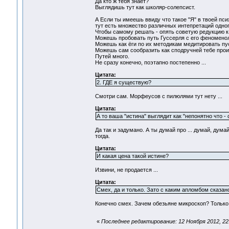
Да кто ж тебя знает?
Выглядишь тут как школяр-солепсист.
А Если ты имеешь ввиду что такое "Я" в твоей псих
тут есть множество различных интепретаций одного
Чтобы самому решать - опять советую редукцию к 
Можешь пробовать путь Гуссерля с его феноменол
Можешь как ёги по их методикам медитировать пуст
Можешь сам сообразить как сподручней тебе прои
Путей много.
Не сразу конечно, поэтапно постепенно ...
Цитата:
2. ГДЕ я существую?
Смотри сам. Морфеусов с пилюлями тут нету ...
Цитата:
А то ваша "истина" выглядит как "непонятно что - с
Да так и задумано. А ты думай про ... думай, дума
тогда.
Цитата:
И какая цена такой истине?
Извини, не продается ...
Цитата:
Смех, да и только. Зато с каким апломбом сказано!
Конечно смех. Зачем обезьяне микроскоп? Только з
«
Последнее редактирование: 12 Ноября 2012, 22: