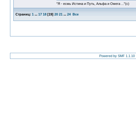
"Я - есмь Истина и Путь, Альфа и Омега ..."(с)
Страниц:
1
...
17
18
[
19
]
20
21
...
24
Все
Powered by SMF 1.1.10