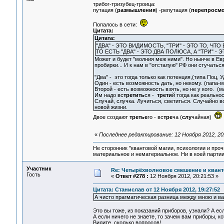
трибог-тризубец-троица:
путация (
размышления
) -репутация (
перепросм
Попалось в сети:
Цитата:
Цитата:
"ДВА" - ЭТО ВИДИМОСТЬ, "ТРИ" - ЭТО ТО, ЧТО
ТО ЕСТЬ "ДВА" - ЭТО ДВА ПОЛЮСА, А "ТРИ" -
Может и будет "молния меж ними". Но нынче в Евр
пробирки... И к нам в "отсталую" РФ они стучаться
"Два" - это тогда только как потенция,(типа Поц, 
Один - есть возможность дать, но некому. (папа-м
Второй - есть возможность взять, но не у кого. 
Им надо вс
третить
ся -
трети
й тогда как реально
Случай, случка. Лучиться, светиться. Случайно в
новой жизни.
Двое создают
третье
го - вс
тре
ча (
слу
чайная)
«
Последнее редактирование: 12 Ноября 2012, 20
Не сторонник "квантовой магии, психологии и проч
материальное и нематериальное. Ни в коей партии
Участник
Re: Четырёхволновое смешение и квант
Гость
«
Ответ #278 :
12 Ноября 2012, 20:21:53 »
Цитата: Станислав от 12 Ноября 2012, 19:27:52
А чисто прагматическая разница между мною и вами
Это вы тоже, из показаний приборов, узнали? А ес
А если ничего не знаете, то зачем вам приборы, к
Видите, сколько вопросов!