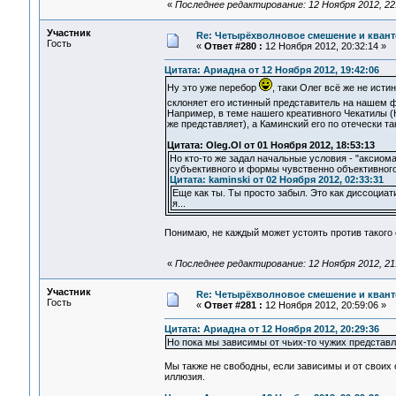
«
Последнее редактирование: 12 Ноября 2012, 22
Участник
Re: Четырёхволновое смешение и квант
Гость
«
Ответ #280 :
12 Ноября 2012, 20:32:14 »
Цитата: Ариадна от 12 Ноября 2012, 19:42:06
Ну это уже перебор
, таки Олег всё же не исти
склоняет его истинный представитель на нашем
Например, в теме нашего креативного Чекатилы (К
же представляет), а Каминский его по отечески т
Цитата: Oleg.Ol от 01 Ноября 2012, 18:53:13
Но кто-то же задал начальные условия - "аксиома
субъективного и формы чувственно объективного.
Цитата: kaminski от 02 Ноября 2012, 02:33:31
Еще как ты. Ты просто забыл. Это как диссоциат
я...
Понимаю, не каждый может устоять против такого 
«
Последнее редактирование: 12 Ноября 2012, 21
Участник
Re: Четырёхволновое смешение и квант
Гость
«
Ответ #281 :
12 Ноября 2012, 20:59:06 »
Цитата: Ариадна от 12 Ноября 2012, 20:29:36
Но пока мы зависимы от чьих-то чужих представл
Мы также не свободны, если зависимы и от своих 
иллюзия.