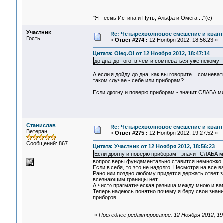
"Я - есмь Истина и Путь, Альфа и Омега ..."(с)
Участник
Re: Четырёхволновое смешение и квант
Гость
«
Ответ #274 :
12 Ноября 2012, 18:56:23 »
Цитата: Oleg.Ol от 12 Ноября 2012, 18:47:14
до дна, до того, в чем и сомневаться уже некому -
А если я дойду до дна, как вы говорите... сомнева
таком случае - себе или приборам?
Если дрогну и поверю приборам - значит СЛАБА моя 
Станислав
Re: Четырёхволновое смешение и квант
Ветеран
«
Ответ #275 :
12 Ноября 2012, 19:27:52 »
Сообщений: 867
Цитата: Участник от 12 Ноября 2012, 18:56:23
Если дрогну и поверю приборам - значит СЛАБА м
вопрос веры фундаментально ставится немножко п
Если в себя, то это не надолго. Несмотря на все 
Рано или поздно любому придется держать ответ 
всезнающим границы нет.
А чисто прагматическая разница между мною и вами
Теперь надеюсь понятно почему я беру свои знания
приборов.
«
Последнее редактирование: 12 Ноября 2012, 1