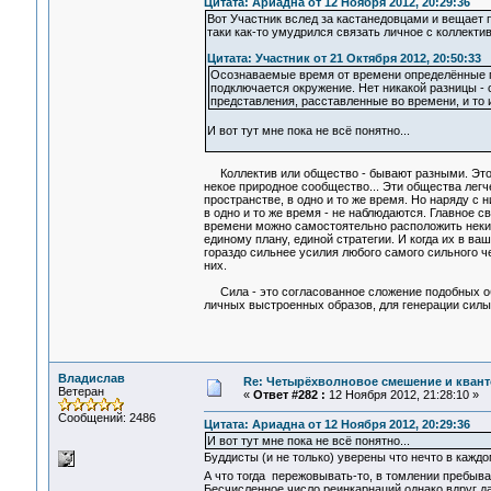
Цитата: Ариадна от 12 Ноября 2012, 20:29:36
Вот Участник вслед за кастанедовцами и вещает п
таки как-то умудрился связать личное с коллекти
Цитата: Участник от 21 Октября 2012, 20:50:33
Осознаваемые время от времени определённые п
подключается окружение. Нет никакой разницы -
представления, расставленные во времени, и то 
И вот тут мне пока не всё понятно...
Коллектив или общество - бывают разными. Это м
некое природное сообщество... Эти общества легч
пространстве, в одно и то же время. Но наряду с
в одно и то же время - не наблюдаются. Главное с
времени можно самостоятельно расположить некие 
единому плану, единой стратегии. И когда их в ва
гораздо сильнее усилия любого самого сильного ч
них.
Сила - это согласованное сложение подобных обр
личных выстроенных образов, для генерации силы
Владислав
Re: Четырёхволновое смешение и квант
Ветеран
«
Ответ #282 :
12 Ноября 2012, 21:28:10 »
Сообщений: 2486
Цитата: Ариадна от 12 Ноября 2012, 20:29:36
И вот тут мне пока не всё понятно...
Буддисты (и не только) уверены что нечто в каждо
А что тогда пережовывать-то, в томлении пребыв
Бесчисленное число реинкарнаций однако вдруг да