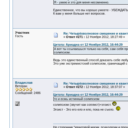
Я - умею и это для меня несомненно.
Единственное, что вы хорошо умеете - УБЕЖДАТЬ 
К вам у меня больше нет вопросов.
Участник
Re: Четырёхволновое смешение и квант
Гость
«
Ответ #271 :
12 Ноября 2012, 18:27:49 »
Цитата: Ариадна от 12 Ноября 2012, 16:44:29
А вот ты ссылаешься только на себя, сам себя п
солипсизм.
Ведь это единственный способ доказать себе люб
Это уже экстремистский солипсизм, граничащий с 
Владислав
Re: Четырёхволновое смешение и квант
Ветеран
«
Ответ #272 :
12 Ноября 2012, 18:37:07 »
Сообщений: 2486
Цитата: Ариадна от 12 Ноября 2012, 16:44:29
то и есмь истинный солипсизм
солипсизм (звучит как соплист)=эгоист.
Эгоист - Эго его ело и ело, пока не съело.
Не сторонник "квантовой магии, психологии и проч