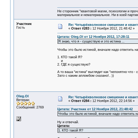
Не сторонник "квантовой магии, психологии и проч
материальное и нематериальное. Ни в коей партии
Участник
Re: Четырёхволновое смешение и квант
Гость
«
Ответ #283 :
12 Ноября 2012, 21:48:42 »
Цитата: Oleg.Ol от 12 Ноября 2012, 17:28:11
Я знаю, что я - существую и это истина ...
Чтобы это было истиной, вначале надо ответить н
1. КТО такой Я?
и
2. ГДЕ я существую?
А то ваша "истина" выглядит как "непонятно что - с
Зато с каким апломбом сказано!.. ))
Oleg.Ol
Re: Четырёхволновое смешение и квант
Ветеран
«
Ответ #284 :
12 Ноября 2012, 22:14:56 »
Сообщений: 2769
Цитата: Участник от 12 Ноября 2012, 21:48:42
Чтобы это было истиной, вначале надо ответить 
Ну и отвечай.
Цитата:
1. КТО такой Я?