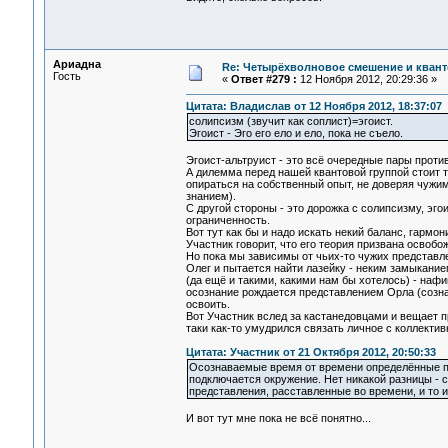
Ариадна
Re: Четырёхволновое смешение и квант
Гость
«
Ответ #279 :
12 Ноября 2012, 20:29:36 »
Цитата: Владислав от 12 Ноября 2012, 18:37:07
солипсизм (звучит как соплист)=эгоист.
Эгоист - Эго его ело и ело, пока не съело.
Эгоист-альтруист - это всё очередные пары проти
А дилемма перед нашей квантовой группой стоит т
опираться на собственный опыт, не доверяя чужим
знанием).
С другой стороны - это дорожка с солипсизму, эго
ограниченность.
Вот тут как бы и надо искать некий баланс, гармон
Участник говорит, что его теория призвана освобо
Но пока мы зависимы от чьих-то чужих представл
Олег и пытается найти лазейку - неким замыканием
(да ещё и такими, какими нам бы хотелось) - нафи
осознание рождается представлением Орла (сознан
освоить.
Вот Участник вслед за кастанедовцами и вещает п
таки как-то умудрился связать личное с коллекти
Цитата: Участник от 21 Октября 2012, 20:50:33
Осознаваемые время от времени определённые пр
подключается окружение. Нет никакой разницы -
представления, расставленные во времени, и то и
И вот тут мне пока не всё понятно...