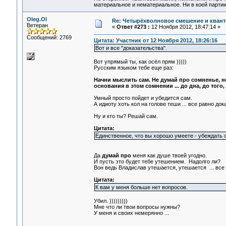
материальное и нематериальное. Ни в коей партии
Oleg.Ol
Re: Четырёхволновое смешение и квант
Ветеран
«
Ответ #273 :
12 Ноября 2012, 18:47:14 »
Сообщений: 2769
Цитата: Участник от 12 Ноября 2012, 18:26:16
Вот и все "доказательства".
Вот упрямый ты, как осёл прям )))))
Русским языком тебе еще раз:
Начни мыслить сам. Не думай про сомненье, не
основания в этом сомнении ... до дна, до того,
Умный просто пойдет и убедится сам.
А идиоту хоть кол на голове теши ... все равно док
Ну и кто ты? Решай сам.
Цитата:
Единственное, что вы хорошо умеете - убеждать с
Да
думай про
меня как душе твоей угодно.
И пусть это будет тебе утешением. Надолго ли?
Вон ведь Владислав утешается, утешается ... все 
Цитата:
К вам у меня больше нет вопросов.
Убил. )))))))))
Мне что ли твои вопросы нужны?
У меня и своих немерянно ...