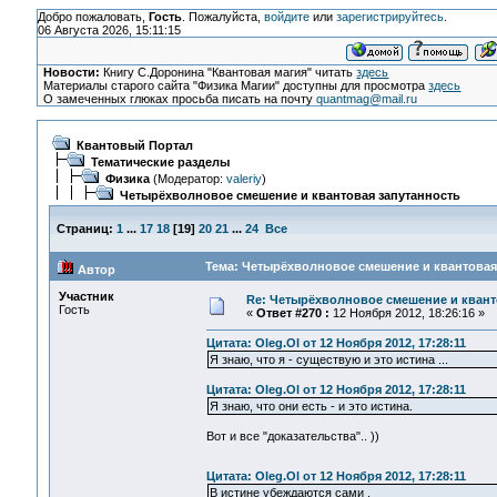
Добро пожаловать,
Гость
. Пожалуйста,
войдите
или
зарегистрируйтесь
.
06 Августа 2026, 15:11:15
Новости:
Книгу С.Доронина "Квантовая магия" читать
здесь
Материалы старого сайта "Физика Магии" доступны для просмотра
здесь
О замеченных глюках просьба писать на почту
quantmag@mail.ru
Квантовый Портал
Тематические разделы
Физика
(Модератор:
valeriy
)
Четырёхволновое смешение и квантовая запутанность
Страниц:
1
...
17
18
[
19
]
20
21
...
24
Все
Тема: Четырёхволновое смешение и квантовая 
Автор
Участник
Re: Четырёхволновое смешение и квант
Гость
«
Ответ #270 :
12 Ноября 2012, 18:26:16 »
Цитата: Oleg.Ol от 12 Ноября 2012, 17:28:11
Я знаю, что я - существую и это истина ...
Цитата: Oleg.Ol от 12 Ноября 2012, 17:28:11
Я знаю, что они есть - и это истина.
Вот и все "доказательства".. ))
Цитата: Oleg.Ol от 12 Ноября 2012, 17:28:11
В истине убеждаются сами .