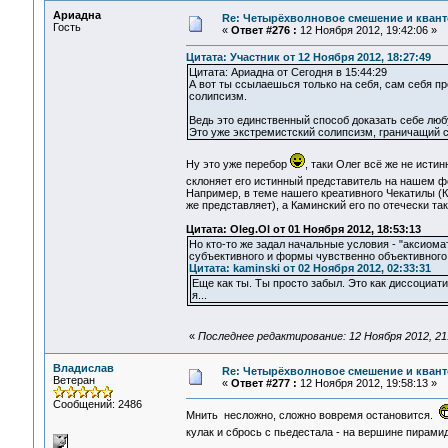
Ариадна
Re: Четырёхволновое смешение и квант
Гость
«
Ответ #276 :
12 Ноября 2012, 19:42:06 »
Цитата: Участник от 12 Ноября 2012, 18:27:49
Цитата: Ариадна от Сегодня в 15:44:29
А вот ты ссылаешься только на себя, сам себя п
солипсизм.
Ведь это единственный способ доказать себе люб
Это уже экстремистский солипсизм, граничащий с
Ну это уже перебор
, таки Олег всё же не исти
склоняет его истинный представитель на нашем 
Например, в теме нашего креативного Чекатилы (Ко
же представляет), а Каминский его по отечески та
Цитата: Oleg.Ol от 01 Ноября 2012, 18:53:13
Но кто-то же задал начальные условия - "аксиома
субъективного и формы чувственно объективного.
Цитата: kaminski от 02 Ноября 2012, 02:33:31
Еще как ты. Ты просто забыл. Это как диссоциати
я...
«
Последнее редактирование: 12 Ноября 2012, 21
Владислав
Re: Четырёхволновое смешение и квант
Ветеран
«
Ответ #277 :
12 Ноября 2012, 19:58:13 »
Сообщений: 2486
Мнить несложно, сложно вовремя остановится.
кулак и сбрось с пьедестала - на вершине пирами