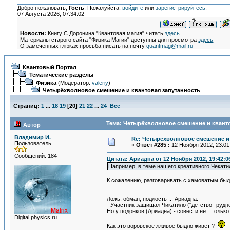
Добро пожаловать,
Гость
. Пожалуйста,
войдите
или
зарегистрируйтесь
.
07 Августа 2026, 07:34:02
Новости:
Книгу С.Доронина "Квантовая магия" читать
здесь
Материалы старого сайта "Физика Магии" доступны для просмотра
здесь
О замеченных глюках просьба писать на почту
quantmag@mail.ru
Квантовый Портал
Тематические разделы
Физика
(Модератор:
valeriy
)
Четырёхволновое смешение и квантовая запутанность
Страниц:
1
...
18
19
[
20
]
21
22
...
24
Все
Тема: Четырёхволновое смешение и кванто
Автор
Владимир И.
Re: Четырёхволновое смешение и 
Пользователь
«
Ответ #285 :
12 Ноября 2012, 23:01
Сообщений: 184
Цитата: Ариадна от 12 Ноября 2012, 19:42:0
Например, в теме нашего креативного Чекати
К сожалению, разговаривать с хамоватым быдл
Ложь, обман, подлость ... Ариадна.
- Участник защищал Чикатило ("детство трудн
Но у подонков (Ариадна) - совести нет: только
Digital physics.ru
Как это воровское лживое быдло живет ?