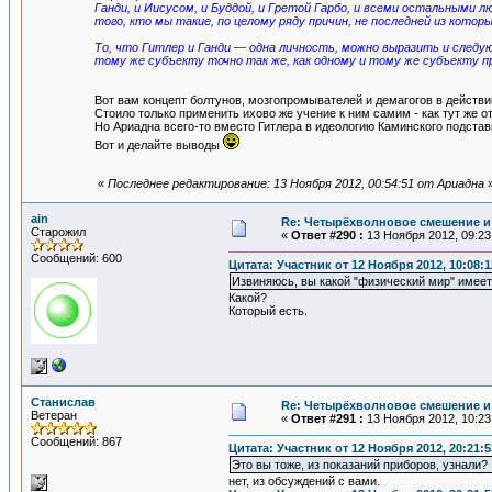
Ганди, и Иисусом, и Буддой, и Гретой Гарбо, и всеми остальными 
того, кто мы такие, по целому ряду причин, не последней из кото
То, что Гитлер и Ганди — одна личность, можно выразить и след
тому же субъекту точно так же, как одному и тому же субъекту 
Вот вам концепт болтунов, мозгопромывателей и демагогов в действи
Стоило только применить ихово же учение к ним самим - как тут же о
Но Ариадна всего-то вместо Гитлера в идеологию Каминского подстави
Вот и делайте выводы
«
Последнее редактирование: 13 Ноября 2012, 00:54:51 от Ариадна
ain
Re: Четырёхволновое смешение и 
Старожил
«
Ответ #290 :
13 Ноября 2012, 09:23
Сообщений: 600
Цитата: Участник от 12 Ноября 2012, 10:08:1
Извиняюсь, вы какой "физический мир" имеет
Какой?
Который есть.
Станислав
Re: Четырёхволновое смешение и 
Ветеран
«
Ответ #291 :
13 Ноября 2012, 10:23
Сообщений: 867
Цитата: Участник от 12 Ноября 2012, 20:21:5
Это вы тоже, из показаний приборов, узнали?
нет, из обсуждений с вами.