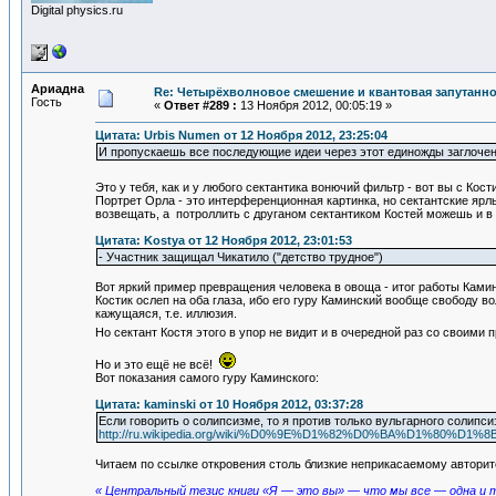
Digital physics.ru
Ариадна
Re: Четырёхволновое смешение и квантовая запутанн
Гость
«
Ответ #289 :
13 Ноября 2012, 00:05:19 »
Цитата: Urbis Numen от 12 Ноября 2012, 23:25:04
И пропускаешь все последующие идеи через этот единожды заглоче
Это у тебя, как и у любого сектантика вонючий фильтр - вот вы с Кос
Портрет Орла - это интерференционная картинка, но сектантские ярл
возвещать, а потроллить с друганом сектантиком Костей можешь и в 
Цитата: Kostya от 12 Ноября 2012, 23:01:53
- Участник защищал Чикатило ("детство трудное")
Вот яркий пример превращения человека в овоща - итог работы Камин
Костик ослеп на оба глаза, ибо его гуру Каминский вообще свободу в
кажущаяся, т.е. иллюзия.
Но сектант Костя этого в упор не видит и в очередной раз со свои
Но и это ещё не всё!
Вот показания самого гуру Каминского:
Цитата: kaminski от 10 Ноября 2012, 03:37:28
Если говорить о солипсизме, то я против только вульгарного солипс
http://ru.wikipedia.org/wiki/%D0%9E%D1%82%D0%BA%D
Читаем по ссылке откровения столь близкие неприкасаемому авторит
« Центральный тезис книги «Я — это вы» — что мы все — одна и 