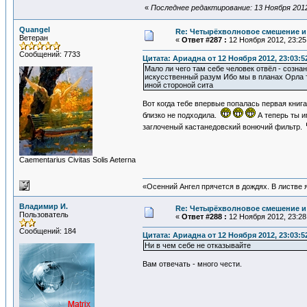
«
Последнее редактирование: 13 Ноября 2012
Quangel
Re: Четырёхволновое смешение и 
Ветеран
«
Ответ #287 :
12 Ноября 2012, 23:25
Сообщений: 7733
Цитата: Ариадна от 12 Ноября 2012, 23:03:5
Мало ли чего там себе человек отвёл - созна
искусственный разум Ибо мы в планах Орла т
иной стороной сита
Вот когда тебе впервые попалась первая кни
близко не подходила.
А теперь ты и
заглоченый кастанедовский вонючий фильтр.
Сaementarius Civitas Solis Aeterna
«Осенний Ангел прячется в дождях. В листве я
Владимир И.
Re: Четырёхволновое смешение и 
Пользователь
«
Ответ #288 :
12 Ноября 2012, 23:28
Сообщений: 184
Цитата: Ариадна от 12 Ноября 2012, 23:03:5
Ни в чем себе не отказывайте
Вам отвечать - много чести.