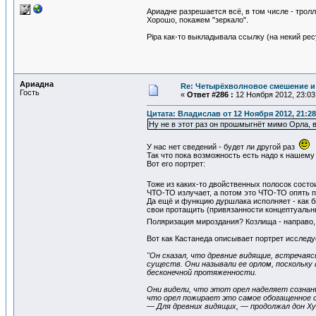
Ариадне разрешается всё, в том числе - тролл
Хорошо, покажем "зеркало".
Pipa как-то выкладывала ссылку (на некий рес
Ариадна
Re: Четырёхволновое смешение и 
Гость
«
Ответ #286 :
12 Ноября 2012, 23:03
Цитата: Владислав от 12 Ноября 2012, 21:28
Ну не в этот раз он прошмыгнёт мимо Орла, в
У нас нет сведений - будет ли другой раз
Так что пока возможность есть надо к нашему
Вот его портрет:
Тоже из каких-то двойственных полосок состо
ЧТО-ТО излучает, а потом это ЧТО-ТО опять п
Да ещё и функцию дуршлака исполняет - как бы
свои протащить (привязанности концептуальн
Поляризация мироздания? Козлища - направо, 
Вот как Кастанеда описывает портрет исследу
"Он сказал, что древние видящие, встреча
существ. Они называли ее орлом, поскольку 
бесконечной протяженности.
Они видели, что этот орел наделяет сознан
что орел пожирает это самое обогащенное 
— Для древних видящих, — продолжал дон Ху