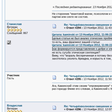
«
Последнее редактирование: 13 Ноября 2012
Не сторонник "квантовой магии, психологии и
партии или секте не состою.
Станислав
Re: Четырёхволновое смешение и 
Ветеран
«
Ответ #294 :
13 Ноября 2012, 11:43
Сообщений: 867
Цитата: kaminski от 13 Ноября 2012, 11:06:2
целью статьи не был анализ этических пробл
то есть, ваш фрагмент вашей статьи:
Цитата: kaminski от 13 Ноября 2012, 11:06:2
как формируется представление о добре и зл
не есть сугубо этическая сентенция?
Вижу, что "мораль беспричинная и потому бе
захотелось уколоть Ариадна, и корысть в том
Участник
Re: Четырёхволновое смешение и 
Гость
«
Ответ #295 :
13 Ноября 2012, 11:50
Ага, Каминский этим своим "опровержением" т
раз гораздо ближе его словам, а Каминский с 
Владислав
Re: Четырёхволновое смешение и 
Ветеран
«
Ответ #296 :
13 Ноября 2012, 12:07