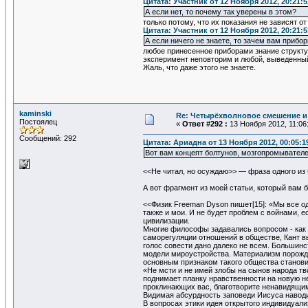
Цитата: Участник от 12 Ноября 2012, 20:21:5
А если нет, то почему так уверены в этом?
только потому, что их показания не зависят от
Цитата: Участник от 12 Ноября 2012, 20:21:5
А если ничего не знаете, то зачем вам прибо
любое принесенное приборами знание структур
эксперимент неповторим и любой, выведенный
Жаль, что даже этого не знаете.
kaminski
Re: Четырёхволновое смешение и 
Постоялец
«
Ответ #292 :
13 Ноября 2012, 11:06
Сообщений: 292
Цитата: Ариадна от 13 Ноября 2012, 00:05:1
Вот вам концепт болтунов, мозгопромывателе
<<Не читал, но осуждаю>> — фраза одного из 
А вот фрагмент из моей статьи, который вам 
<<Физик Freeman Dyson пишет[15]: «Мы все од
также и мои. И не будет проблем с войнами, 
цивилизации.
Многие философы задавались вопросом - как 
саморегуляции отношений в обществе, Кант в
голос совести дано далеко не всем. Большин
модели мироустройства. Материализм порожда
основным признаком такого общества становит
«Не мсти и не имей злобы на сынов народа тво
поднимает планку нравственности на новую не
проклинающих вас, благотворите ненавидящим 
Видимая абсурдность заповеди Иисуса наводи
В вопросах этики идея открытого индивидуали