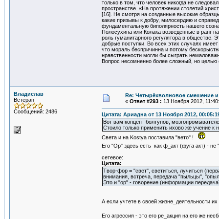
только в том, что человек никогда не следов
пространстве. «На протяжении столетий христ
[16]. Не смотря на созданные высокие образцы
какие призывы к добру, милосердию и справед
фундаментальную биполярность нашего сознани
Полосухина или Колака возведенные в ранг на
роль гуманитарного регулятора в обществе. Э
добрые поступки. Во всех этих случаях имеет
что мораль беспричинна и потому бескорыстн
нравственности могли бы сыграть немаловажн
Вопрос несомненно более сложный, но целью 
Владислав
Re: Четырёхволновое смешение и 
Ветеран
«
Ответ #293 :
13 Ноября 2012, 11:40
Сообщений: 2486
Цитата: Ариадна от 13 Ноября 2012, 00:05:1
Вот вам концепт болтунов, мозгопромывателе
Стоило только применить ихово же учение к н
Света и на Kostya поставила "вето" !
Его "Ор" здесь есть как ф_акт (фуга акт) - не 
сетевое:
Цитата:
Твор-фор = "свет", светиться, лучиться (пер
внимания, встреча, передача "пыльцы", "опыле
Это и "ор" - говорение (информации передача)
А если учтете в своей жизне_деятельности их
Его агрессия - это его ре_акция на его же не