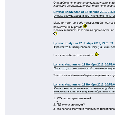
Они видели, что сознание чувствующих сущ
это было доказательством того, что чувст
Цитата: Владислав от 12 Ноября 2012, 21:28
Уловка разума здесь в том, что число попыто
Мало ли чего там себе человек отвёл - созна
искусственный разум
Ибо мы в планах Орла только промежуточная с
Цитата: Kostya от 12 Ноября 2012, 23:01:53
Pipa как-то выкладывала ссылку (на некий рес
Ни в чем себе не отказывайте
Цитата: Участник от 12 Ноября 2012, 20:59:0
Хотя... то, что мы имеем собственные предст
То есть вы всё-таки выбираете вдаваться в о
Цитата: Участник от 12 Ноября 2012, 20:59:0
Сила - это согласованное сложение подобных
можно пользоваться и чужими образами, с те
1. КТО такое одно сознание?
и
2. ГДЕ оно существует?
3. Кто освобождается и генерирует (накаплив