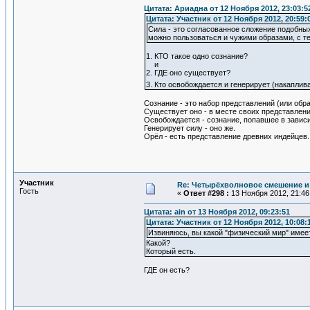
Цитата: Ариадна от 12 Ноября 2012, 23:03:5
Цитата: Участник от 12 Ноября 2012, 20:59:
Сила - это согласованное сложение подобных
можно пользоваться и чужими образами, с т
1. КТО такое одно сознание?
и
2. ГДЕ оно существует?
3. Кто освобождается и генерирует (накапли
Сознание - это набор представлений (или обра
Существует оно - в месте своих представлени
Освобождается - сознание, попавшее в завис
Генерирует силу - оно же.
Орёл - есть представление древних индейцев.
Участник
Re: Четырёхволновое смешение и 
Гость
«
Ответ #298 :
13 Ноября 2012, 21:46
Цитата: ain от 13 Ноября 2012, 09:23:51
Цитата: Участник от 12 Ноября 2012, 10:08:
Извиняюсь, вы какой "физический мир" имеет
Какой?
Который есть.
ГДЕ он есть?