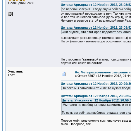
Сообщений: 2486
Цитата: Ариадна от 12 Ноября 2012, 23:03:5
по версии Валерия - следующем рейсом пойдё
он про плавный переход речь вел. Так что и 
И всё так же неясен замысел (цель игры), не
Человек играемое в этой вселенской игре Раз
Цитата: Ариадна от 12 Ноября 2012, 23:03:5
Они видели, что этот орел наделяет сознание
высаживает разные овощи (семена-ко
кон
ы) н
Но он (или оно - темное море осознания) мож
Не сторонник "квантовой магии, психологии и
партии или секте не состою.
Участник
Re: Четырёхволновое смешение и 
Гость
«
Ответ #297 :
13 Ноября 2012, 21:44
Цитата: Ариадна от 12 Ноября 2012, 20:29:3
Но пока мы зависимы от чьих-то чужих предс
Цитата: Ариадна от 12 Ноября 2012, 23:03:5
Цитата: Участник от 12 Ноября 2012, 20:59:
Мы также не свободны, если зависимы и от с
То есть вы всё-таки выбираете вдаваться в о
Первое моё предложение компенсирует ваш ди
либо. Наверное, так.