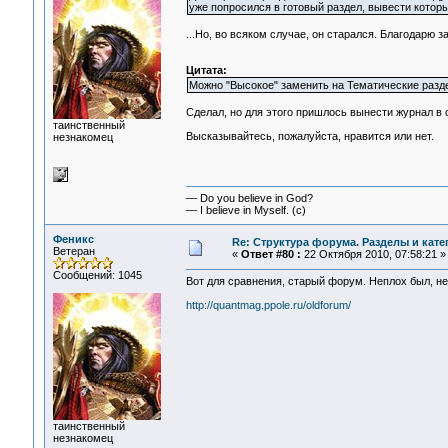
уже попросился в готовый раздел, вывести которы
...Но, во всяком случае, он старался. Благодарю з
Цитата:
Можно "Высокое" заменить на Тематические раздел
Сделал, но для этого пришлось вынести журнал в 
таинственный
Высказывайтесь, пожалуйста, нравится или нет.
незнакомец
— Do you believe in God?
— I believe in Myself. (c)
Феникс
Re: Структура форума. Разделы и кате
Ветеран
«
Ответ #80 :
22 Октября 2010, 07:58:21 »
Сообщений: 1045
Вот для сравнения, старый форум. Неплох был, неп
http://quantmag.ppole.ru/oldforum/
таинственный
незнакомец