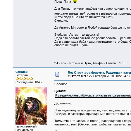
Пока, Пипа
Для Пипы, что несепарабельная суперпозиция, что 
нее даже звезды нейтронные взрываются порождая з
И эти люди еще что-то вякают "за КМ"?
Смешно.
Да Ангел с Мигусом и Любой гораздо больше по су
В общем, Артем, так держать!
Нада это болото застойное расшевелить ... реан
Да и ваще, када баба - администратор - это беда. 
своего не видят ... увы ...
"Я - есмь Истина и Путь, Альфа и Омега ..."(с)
Феникс
Re: Структура форума. Разделы и кате
Ветеран
«
Ответ #89 :
22 Октября 2010, 10:26:47 »
Сообщений: 1045
Спасибо.
Цитата:
К сведению неврубонов: это называется реанимац
Да, именно.
Я за неделю-другую сделал то, чего не делалось т
Разделы и категории приведены в соответствие с 
Темы очень тщательно (пере-) распределены по р
названиях тем! (Отсутствие пробелов, кавычек, за
таинственный
незнакомец