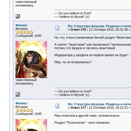
таинственный
незнакомец
— Do you believe in God?
— I believe in Myself. (c)
Феникс
Re: Структура форума. Разделы и кате
Ветеран
«
Ответ #76 :
21 Октября 2010, 05:32:48 »
Сообщений: 1045
Ну что, я восстанавливаю былой раздел "Квантова
А эпитет "квантовая" или (возможно) "нелокальная"
потому что форум и так весь квантовый.
Модератора у раздела на первое время не будет -
Pipa, ты не возражаешь?
таинственный
незнакомец
— Do you believe in God?
— I believe in Myself. (c)
Феникс
Re: Структура форума. Разделы и кате
Ветеран
«
Ответ #77 :
21 Октября 2010, 18:22:22 »
Сообщений: 1045
Pipa ответила в другой теме, положительно.
Раздел "Психология" - восстановлен.