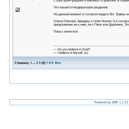
Структурой форума я наконец-то доволен, и скорее
Что касается модераторов разделов:
На данный момент я согласен видеть Вл. Травку м
Олега Олегова, Ариадну и Urbis Numen 'а я соглас
предложение ни к ним, ни к Пипе или Доронину. Эт
Пока у меня все.
— Do you believe in God?
— I believe in Myself. (c)
Страниц:
1
...
4
5
[
6
]
7
8
9
Все
Powered by SMF 1.1.10