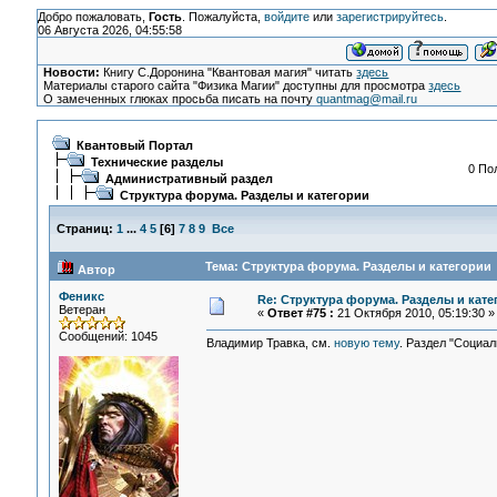
Добро пожаловать,
Гость
. Пожалуйста,
войдите
или
зарегистрируйтесь
.
06 Августа 2026, 04:55:58
Новости:
Книгу С.Доронина "Квантовая магия" читать
здесь
Материалы старого сайта "Физика Магии" доступны для просмотра
здесь
О замеченных глюках просьба писать на почту
quantmag@mail.ru
Квантовый Портал
Технические разделы
0 По
Административный раздел
Структура форума. Разделы и категории
Страниц:
1
...
4
5
[
6
]
7
8
9
Все
Тема: Структура форума. Разделы и категории 
Автор
Феникс
Re: Структура форума. Разделы и кате
Ветеран
«
Ответ #75 :
21 Октября 2010, 05:19:30 »
Сообщений: 1045
Владимир Травка, см.
новую тему
. Раздел "Социал