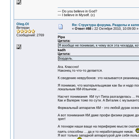
— Do you believe in God?
— I believe in Myself. (c)
Oleg.Ol
Re: Структура форума. Разделы и кате
Ветеран
«
Ответ #88 :
22 Октября 2010, 10:09:00 »
Сообщений: 2769
Pipa
Цитата:
Я вообще не понимаю, к чему вся эта чехарда, к
kadh
Цитата:
Бордель.
Ага. Классно!
Наконец то что-то делается.
К сведению неврубонов: это называется реанимац
Я понимаю, что матерьяльщикам как бы и надо по
локальным КМ-Ильичем ...
Насчет понимания КМ тут Пипа разгалделась ... Но
Как и Валерик тоже по сути. А Виталик с музыкан
Формальный аппаратик КМ - это любой дурак освои
А вот понимания КМ даже профи физики редкие дос
зрят!
А технари наши ваще на периферию мысли скатили
паять способны ... да и то неработающее никак.
Я вот только западной аппаратурой для себя поль