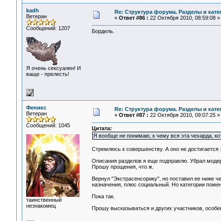
kadh
Re: Структура форума. Разделы и кате
Ветеран
«
Ответ #86 :
22 Октября 2010, 08:59:08 »
Сообщений: 1207
Бордель.
Я очень сексуален! И
ваще - прелесть!
Феникс
Re: Структура форума. Разделы и кате
Ветеран
«
Ответ #87 :
22 Октября 2010, 09:07:25 »
Сообщений: 1045
Цитата:
Я вообще не понимаю, к чему вся эта чехарда, к
Стремлюсь к совершенству. А оно не достигается з
Описания разделов я еще подправлю. Убрал модера
Прошу прощения, что ж.
Вернул "Экстрасенсорику", но поставил ее ниже че
назначения, плюс социальный. Но категории помен
Пока так.
таинственный
незнакомец
Прошу высказываться и других участников, особен