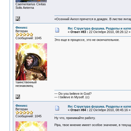
Сaementarius Civitas
Solis Aeterna
«Осенний Ангел прячется в дождях. В листве янтарн
Феникс
Re: Структура форума. Разделы и кате
Ветеран
«
Ответ #83 :
22 Октября 2010, 08:26:12 »
Сообщений: 1045
Это еще в процессе, это не окончательное.
таинственный
незнакомец
— Do you believe in God?
— I believe in Myself. (c)
Феникс
Re: Структура форума. Разделы и кате
Ветеран
«
Ответ #84 :
22 Октября 2010, 08:45:16 »
Сообщений: 1045
Ну что, принимайте работу.
Pipa, твое мнение имеет особое значение, в текущ