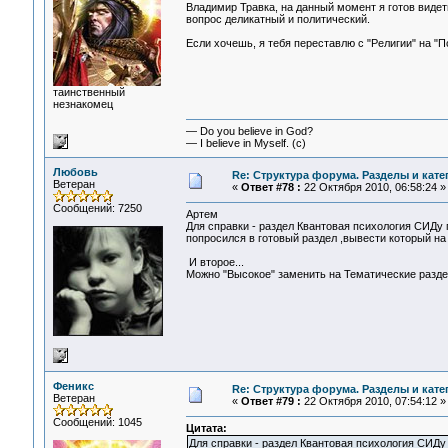
Владимир Травка, на данный момент я готов видеть
вопрос деликатный и политический.
Если хочешь, я тебя переставлю с "Религии" на "
таинственный
незнакомец
— Do you believe in God?
— I believe in Myself. (c)
Любовь
Re: Структура форума. Разделы и кате
Ветеран
«
Ответ #78 :
22 Октября 2010, 06:58:24 »
Сообщений: 7250
Артем
Для справки - раздел Квантовая психология СИДу 
попросился в готовый раздел ,вывести который на 
И второе...
Можно "Высокое" заменить на Тематические раздел
Феникс
Re: Структура форума. Разделы и кате
Ветеран
«
Ответ #79 :
22 Октября 2010, 07:54:12 »
Сообщений: 1045
Цитата:
Для справки - раздел Квантовая психология СИДу 