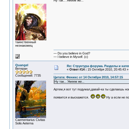
Ну так... Умеем же...
таинственный
незнакомец
— Do you believe in God?
— I believe in Myself. (c)
Quangel
Re: Структура форума. Разделы и кате
Ветеран
«
Ответ #14 :
15 Октября 2010, 20:45:43 »
Сообщений: 7735
Цитата: Феникс от 14 Октября 2010, 14:57:15
Ну так... Умеем же...
Артем,я вот тут подумал,давай-ка ты сделаешь н
появится и выскажется.
Ну а если не п
Сaementarius Civitas
Solis Aeterna