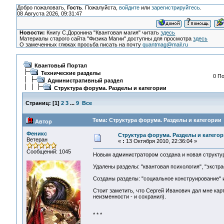
Добро пожаловать,
Гость
. Пожалуйста,
войдите
или
зарегистрируйтесь
.
08 Августа 2026, 09:31:47
Новости:
Книгу С.Доронина "Квантовая магия" читать
здесь
Материалы старого сайта "Физика Магии" доступны для просмотра
здесь
О замеченных глюках просьба писать на почту
quantmag@mail.ru
Квантовый Портал
Технические разделы
0 По
Административный раздел
Структура форума. Разделы и категории
Страниц:
[
1
]
2
3
...
9
Все
Тема: Структура форума. Разделы и категории 
Автор
Феникс
Структура форума. Разделы и катего
Ветеран
«
:
13 Октября 2010, 22:36:04 »
Сообщений: 1045
Новым администратором создана и новая структур
Удалены разделы: "квантовая психология", "экстра
Созданы разделы: "социальное конструирование" и
Стоит заметить, что Сергей Иванович дал мне кар
неизменности - и сохранил).
* * *