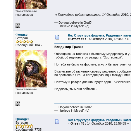
таинственный
незнакомец
«
Последнее редактирование: 14 Октября 2010, 1
— Do you believe in God?
— I believe in Myself. (c)
Феникс
Re: Структура форума. Разделы и кате
Ветеран
«
Ответ #7 :
14 Октября 2010, 13:44:07 »
Сообщений: 1045
Владимир Травка
Обращаюсь к тебе как к бывшему модератору и учр
тобой, объединяя этот раздел с "Эзотерикой".
Но тебя не было на форуме, и хотя бы поэтому по
В качестве объяснения своему решению сообщаю о 
во времена Юнга - а сегодня разницы между ними 
Поэтому и раздел для них будет один - "Эзотерика
Надеюсь, ты меня поймешь.
таинственный
незнакомец
— Do you believe in God?
— I believe in Myself. (c)
Quangel
Re: Структура форума. Разделы и кате
Ветеран
«
Ответ #8 :
14 Октября 2010, 13:56:55 »
Сообщений: 7735