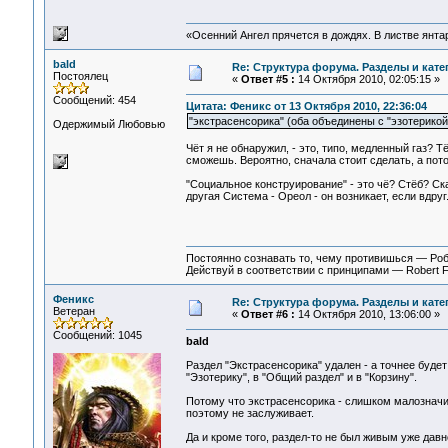
«Осенний Ангел прячется в дождях. В листве янтарн
bald
Re: Структура форума. Разделы и кате
Постоялец
«
Ответ #5 :
14 Октября 2010, 02:05:15 »
Сообщений: 454
Цитата: Феникс от 13 Октября 2010, 22:36:04
"экстрасенсорика" (оба объединены с "эзотерикой
Одержимый Любовью
Чёт я не обнаружил, - это, типо, медленный газ? Т
сможешь. Вероятно, сначала стоит сделать, а пото
"Социальное конструирование" - это чё? Стёб? Ск
другая Система - Ореол - он возникает, если вдруг.
Постоянно сознавать то, чему противишься — Ро
Действуй в соответствии с принципами — Robert 
Феникс
Re: Структура форума. Разделы и кате
Ветеран
«
Ответ #6 :
14 Октября 2010, 13:06:00 »
Сообщений: 1045
bald
Раздел "Экстрасенсорика" удален - а точнее буде
"Эзотерику", в "Общий раздел" и в "Корзину".
Потому что экстрасенсорика - слишком малозначи
поэтому не заслуживает.
Да и кроме того, раздел-то не был живым уже давно