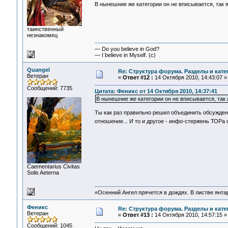
В нынешние же категории он не вписывается, так я
таинственный
незнакомец
— Do you believe in God?
— I believe in Myself. (c)
Quangel
Re: Структура форума. Разделы и кате
Ветеран
«
Ответ #12 :
14 Октября 2010, 14:43:07 »
Сообщений: 7735
Цитата: Феникс от 14 Октября 2010, 14:37:41
В нынешние же категории он не вписывается, так 
Ты как раз правильно решил объединить обсуждени
отношение... И то и другое - инфо-стержень ТОРа
Сaementarius Civitas
Solis Aeterna
«Осенний Ангел прячется в дождях. В листве янтарн
Феникс
Re: Структура форума. Разделы и кате
Ветеран
«
Ответ #13 :
14 Октября 2010, 14:57:15 »
Сообщений: 1045