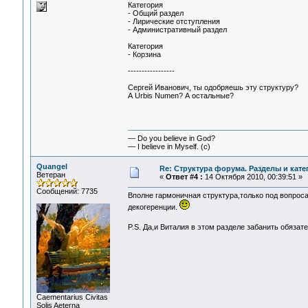
Категория
- Общий раздел
- Лирические отступления
- Административный раздел
Категория
- Корзина
-----------------
Сергей Иванович, ты одобряешь эту структуру?
А Urbis Numen? А остальные?
— Do you believe in God?
— I believe in Myself. (c)
Quangel
Re: Структура форума. Разделы и кате
Ветеран
«
Ответ #4 :
14 Октября 2010, 00:39:51 »
Сообщений: 7735
Вполне гармоничная структура,только под вопрос
декогеренции.
P.S. Да,и Виталия в этом разделе забанить обязат
Сaementarius Civitas
Solis Aeterna