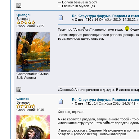
— Do you believe in God?
— I believe in Myself. (c)
Quangel
Re: Структура форума. Разделы и кате
Ветеран
«
Ответ #10 :
14 Октября 2010, 14:30:22 »
Сообщений: 7735
Тему про "Агни-Йогу" наверно тоже туда,
будем
нафик мировая революция,если революционеры не
то затерялось где-то совсем.
Сaementarius Civitas
Solis Aeterna
«Осенний Ангел прячется в дождях. В листве янтарн
Феникс
Re: Структура форума. Разделы и кате
Ветеран
«
Ответ #11 :
14 Октября 2010, 14:37:41 »
Сообщений: 1045
Хорошо, сделал.
А что касается раздела, запрошенного тобой - то
имеющаяся структура - это займет порядка недели
И потом свяжусь с Сергеем Ивановичем в почте и
раздела и (скорее всего) - новой категории.