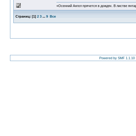
«Осенний Ангел прячется в дождях. В листве янтарн
Страниц:
[
1
]
2
3
...
9
Все
Powered by SMF 1.1.10