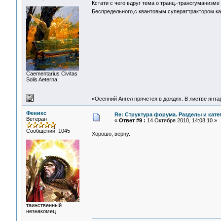
Кстати с чего вдруг тема о транц.-трансгуманизм
Беспредельного,с квантовым суператтрактором ка
Сaementarius Civitas
Solis Aeterna
«Осенний Ангел прячется в дождях. В листве янтарн
Феникс
Re: Структура форума. Разделы и кате
Ветеран
«
Ответ #9 :
14 Октября 2010, 14:08:10 »
Сообщений: 1045
Хорошо, верну.
таинственный
незнакомец