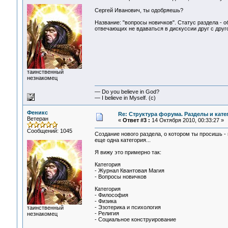
Сергей Иванович, ты одобряешь?
Название: "вопросы новичков". Статус раздела - 
отвечающих не вдаваться в дискуссии друг с друг
таинственный
незнакомец
— Do you believe in God?
— I believe in Myself. (c)
Феникс
Re: Структура форума. Разделы и кате
Ветеран
«
Ответ #3 :
14 Октября 2010, 00:33:27 »
Сообщений: 1045
Создание нового раздела, о котором ты просишь 
еще одна категория...
Я вижу это примерно так:
Категория
- Журнал Квантовая Магия
- Вопросы новичков
Категория
- Философия
- Физика
- Эзотерика и психология
таинственный
- Религия
незнакомец
- Социальное конструирование