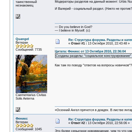
Модераторы разделов на данный момент: Urbis Num
таинственный
незнакомец
И Валерий - социальный раздел. (Никто не против?
— Do you believe in God?
— I believe in Myself. (c)
Quangel
Re: Структура форума. Разделы и кате
Ветеран
«
Ответ #1 :
13 Октября 2010, 22:43:48 »
Сообщений: 7735
Цитата: Феникс от 13 Октября 2010, 22:36:04
Созданы разделы: "социальное конструирование" и
Как там по поводу "ответов на вопросы новичков"
Сaementarius Civitas
Solis Aeterna
«Осенний Ангел прячется в дождях. В листве янтарн
Феникс
Re: Структура форума. Разделы и кате
Ветеран
«
Ответ #2 :
13 Октября 2010, 22:56:06 »
Сообщений: 1045
Это более серьезное нововведение, чем то что уж