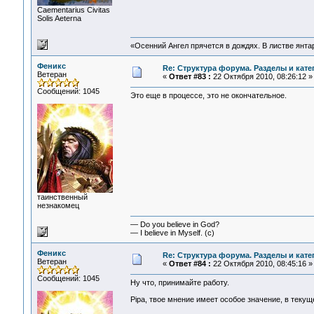
Сaementarius Civitas
Solis Aeterna
«Осенний Ангел прячется в дождях. В листве янтарн
Феникс
Re: Структура форума. Разделы и кате
Ветеран
«
Ответ #83 :
22 Октября 2010, 08:26:12 »
Сообщений: 1045
Это еще в процессе, это не окончательное.
таинственный
незнакомец
— Do you believe in God?
— I believe in Myself. (c)
Феникс
Re: Структура форума. Разделы и кате
Ветеран
«
Ответ #84 :
22 Октября 2010, 08:45:16 »
Сообщений: 1045
Ну что, принимайте работу.
Pipa, твое мнение имеет особое значение, в текущ