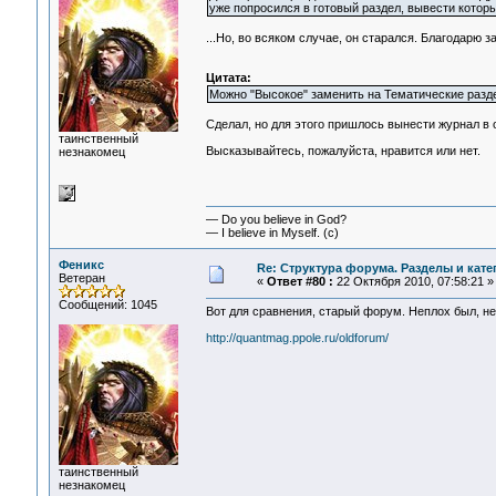
уже попросился в готовый раздел, вывести которы
...Но, во всяком случае, он старался. Благодарю з
Цитата:
Можно "Высокое" заменить на Тематические раздел
Сделал, но для этого пришлось вынести журнал в 
таинственный
Высказывайтесь, пожалуйста, нравится или нет.
незнакомец
— Do you believe in God?
— I believe in Myself. (c)
Феникс
Re: Структура форума. Разделы и кате
Ветеран
«
Ответ #80 :
22 Октября 2010, 07:58:21 »
Сообщений: 1045
Вот для сравнения, старый форум. Неплох был, неп
http://quantmag.ppole.ru/oldforum/
таинственный
незнакомец