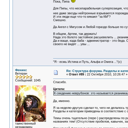
Пока, Пипа
Для Пипы, что несепарабельная суперпозиция, что 
нее даже звезды нейтронные взрываются порождая з
И эти люди еще что-то вякают "за КМ"?
Смешно.
Да Ангел с Мигусом и Любой гораздо больше по су
В общем, Артем, так держать!
Нада это болото застойное расшевелить ... реан
Да и ваще, када баба - администратор - это беда. 
своего не видят ... увы ...
"Я - есмь Истина и Путь, Альфа и Омега ..."(с)
Феникс
Re: Структура форума. Разделы и кате
Ветеран
«
Ответ #89 :
22 Октября 2010, 10:26:47 »
Сообщений: 1045
Спасибо.
Цитата:
К сведению неврубонов: это называется реанимац
Да, именно.
Я за неделю-другую сделал то, чего не делалось т
Разделы и категории приведены в соответствие с 
Темы очень тщательно (пере-) распределены по р
названиях тем! (Отсутствие пробелов, кавычек, за
таинственный
незнакомец