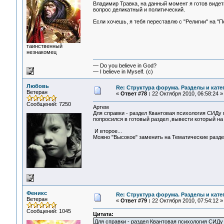
Владимир Травка, на данный момент я готов видеть
вопрос деликатный и политический.
Если хочешь, я тебя переставлю с "Религии" на "
таинственный
незнакомец
— Do you believe in God?
— I believe in Myself. (c)
Любовь
Re: Структура форума. Разделы и кате
Ветеран
«
Ответ #78 :
22 Октября 2010, 06:58:24 »
Сообщений: 7250
Артем
Для справки - раздел Квантовая психология СИДу 
попросился в готовый раздел ,вывести который на 
И второе...
Можно "Высокое" заменить на Тематические раздел
Феникс
Re: Структура форума. Разделы и кате
Ветеран
«
Ответ #79 :
22 Октября 2010, 07:54:12 »
Сообщений: 1045
Цитата:
Для справки - раздел Квантовая психология СИДу 