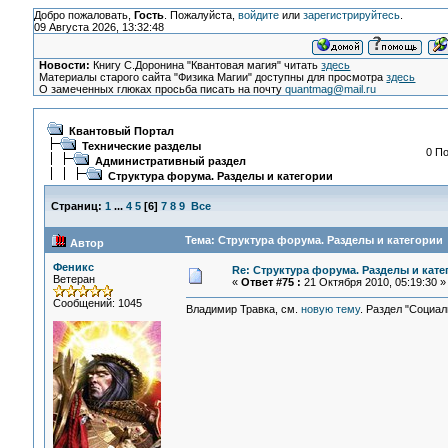
Добро пожаловать,
Гость
. Пожалуйста,
войдите
или
зарегистрируйтесь
.
09 Августа 2026, 13:32:48
Новости:
Книгу С.Доронина "Квантовая магия" читать
здесь
Материалы старого сайта "Физика Магии" доступны для просмотра
здесь
О замеченных глюках просьба писать на почту
quantmag@mail.ru
Квантовый Портал
Технические разделы
0 По
Административный раздел
Структура форума. Разделы и категории
Страниц:
1
...
4
5
[
6
]
7
8
9
Все
Тема: Структура форума. Разделы и категории 
Автор
Феникс
Re: Структура форума. Разделы и кате
Ветеран
«
Ответ #75 :
21 Октября 2010, 05:19:30 »
Сообщений: 1045
Владимир Травка, см.
новую тему
. Раздел "Социал