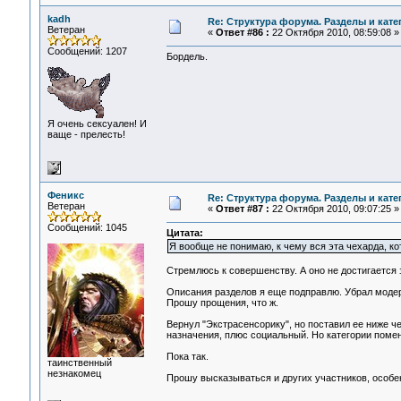
kadh
Re: Структура форума. Разделы и кате
Ветеран
«
Ответ #86 :
22 Октября 2010, 08:59:08 »
Сообщений: 1207
Бордель.
Я очень сексуален! И
ваще - прелесть!
Феникс
Re: Структура форума. Разделы и кате
Ветеран
«
Ответ #87 :
22 Октября 2010, 09:07:25 »
Сообщений: 1045
Цитата:
Я вообще не понимаю, к чему вся эта чехарда, к
Стремлюсь к совершенству. А оно не достигается з
Описания разделов я еще подправлю. Убрал модера
Прошу прощения, что ж.
Вернул "Экстрасенсорику", но поставил ее ниже че
назначения, плюс социальный. Но категории помен
Пока так.
таинственный
незнакомец
Прошу высказываться и других участников, особен