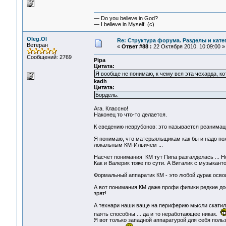
— Do you believe in God?
— I believe in Myself. (c)
Oleg.Ol
Re: Структура форума. Разделы и кате
Ветеран
«
Ответ #88 :
22 Октября 2010, 10:09:00 »
Сообщений: 2769
Pipa
Цитата:
Я вообще не понимаю, к чему вся эта чехарда, к
kadh
Цитата:
Бордель.
Ага. Классно!
Наконец то что-то делается.
К сведению неврубонов: это называется реанимац
Я понимаю, что матерьяльщикам как бы и надо по
локальным КМ-Ильичем ...
Насчет понимания КМ тут Пипа разгалделась ... Но
Как и Валерик тоже по сути. А Виталик с музыкан
Формальный аппаратик КМ - это любой дурак освои
А вот понимания КМ даже профи физики редкие дос
зрят!
А технари наши ваще на периферию мысли скатили
паять способны ... да и то неработающее никак.
Я вот только западной аппаратурой для себя поль