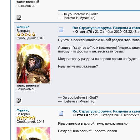
таинственный
незнакомец
— Do you believe in God?
— I believe in Myself. (c)
Феникс
Re: Структура форума. Разделы и кате
Ветеран
«
Ответ #76 :
21 Октября 2010, 05:32:48 »
Сообщений: 1045
Ну что, я восстанавливаю былой раздел "Квантова
А эпитет "квантовая" или (возможно) "нелокальная"
потому что форум и так весь квантовый.
Модератора у раздела на первое время не будет -
Pipa, ты не возражаешь?
таинственный
незнакомец
— Do you believe in God?
— I believe in Myself. (c)
Феникс
Re: Структура форума. Разделы и кате
Ветеран
«
Ответ #77 :
21 Октября 2010, 18:22:22 »
Сообщений: 1045
Pipa ответила в другой теме, положительно.
Раздел "Психология" - восстановлен.