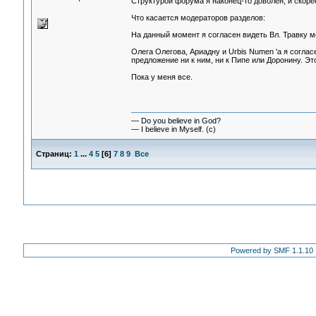
Структурой форума я наконец-то доволен, и скорее
Что касается модераторов разделов:
На данный момент я согласен видеть Вл. Травку м
Олега Олегова, Ариадну и Urbis Numen 'а я соглас
предложение ни к ним, ни к Пипе или Доронину. Эт
Пока у меня все.
— Do you believe in God?
— I believe in Myself. (c)
Страниц:
1
...
4
5
[
6
]
7
8
9
Все
Powered by SMF 1.1.10