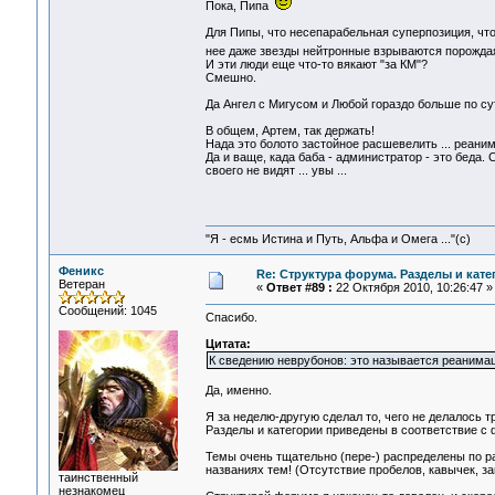
Пока, Пипа
Для Пипы, что несепарабельная суперпозиция, что 
нее даже звезды нейтронные взрываются порождая з
И эти люди еще что-то вякают "за КМ"?
Смешно.
Да Ангел с Мигусом и Любой гораздо больше по су
В общем, Артем, так держать!
Нада это болото застойное расшевелить ... реан
Да и ваще, када баба - администратор - это беда. 
своего не видят ... увы ...
"Я - есмь Истина и Путь, Альфа и Омега ..."(с)
Феникс
Re: Структура форума. Разделы и кате
Ветеран
«
Ответ #89 :
22 Октября 2010, 10:26:47 »
Сообщений: 1045
Спасибо.
Цитата:
К сведению неврубонов: это называется реанимац
Да, именно.
Я за неделю-другую сделал то, чего не делалось т
Разделы и категории приведены в соответствие с 
Темы очень тщательно (пере-) распределены по р
названиях тем! (Отсутствие пробелов, кавычек, за
таинственный
незнакомец