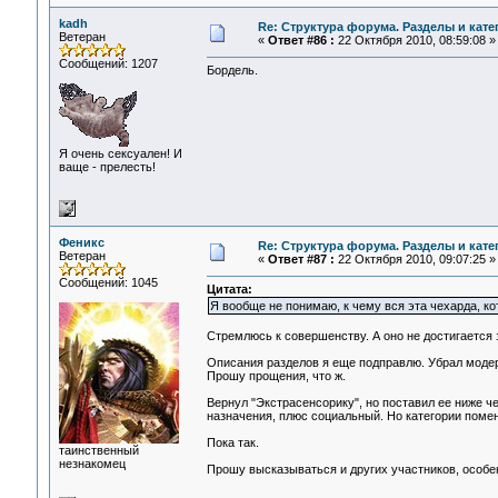
kadh
Re: Структура форума. Разделы и кате
Ветеран
«
Ответ #86 :
22 Октября 2010, 08:59:08 »
Сообщений: 1207
Бордель.
Я очень сексуален! И
ваще - прелесть!
Феникс
Re: Структура форума. Разделы и кате
Ветеран
«
Ответ #87 :
22 Октября 2010, 09:07:25 »
Сообщений: 1045
Цитата:
Я вообще не понимаю, к чему вся эта чехарда, к
Стремлюсь к совершенству. А оно не достигается з
Описания разделов я еще подправлю. Убрал модера
Прошу прощения, что ж.
Вернул "Экстрасенсорику", но поставил ее ниже че
назначения, плюс социальный. Но категории помен
Пока так.
таинственный
незнакомец
Прошу высказываться и других участников, особен