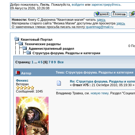
Добро пожаловать,
Гость
. Пожалуйста,
войдите
или
зарегистрируйтесь
.
09 Августа 2026, 10:26:08
Новости:
Книгу С.Доронина "Квантовая магия" читать
здесь
Материалы старого сайта "Физика Магии" доступны для просмотра
здесь
О замеченных глюках просьба писать на почту
quantmag@mail.ru
Квантовый Портал
Технические разделы
0 По
Административный раздел
Структура форума. Разделы и категории
Страниц:
1
...
4
5
[
6
]
7
8
9
Все
Тема: Структура форума. Разделы и категории 
Автор
Феникс
Re: Структура форума. Разделы и кате
Ветеран
«
Ответ #75 :
21 Октября 2010, 05:19:30 »
Сообщений: 1045
Владимир Травка, см.
новую тему
. Раздел "Социал