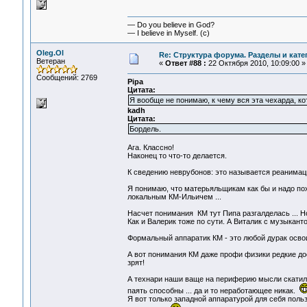
— Do you believe in God?
— I believe in Myself. (c)
Oleg.Ol
Re: Структура форума. Разделы и кате
Ветеран
«
Ответ #88 :
22 Октября 2010, 10:09:00 »
Сообщений: 2769
Pipa
Цитата:
Я вообще не понимаю, к чему вся эта чехарда, к
kadh
Цитата:
Бордель.
Ага. Классно!
Наконец то что-то делается.
К сведению неврубонов: это называется реанимац
Я понимаю, что матерьяльщикам как бы и надо по
локальным КМ-Ильичем ...
Насчет понимания КМ тут Пипа разгалделась ... Но
Как и Валерик тоже по сути. А Виталик с музыкан
Формальный аппаратик КМ - это любой дурак освои
А вот понимания КМ даже профи физики редкие дос
зрят!
А технари наши ваще на периферию мысли скатили
паять способны ... да и то неработающее никак.
Я вот только западной аппаратурой для себя поль