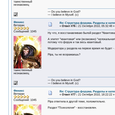
таинственный
незнакомец
— Do you believe in God?
— I believe in Myself. (c)
Феникс
Re: Структура форума. Разделы и кате
Ветеран
«
Ответ #76 :
21 Октября 2010, 05:32:48 »
Сообщений: 1045
Ну что, я восстанавливаю былой раздел "Квантова
А эпитет "квантовая" или (возможно) "нелокальная"
потому что форум и так весь квантовый.
Модератора у раздела на первое время не будет -
Pipa, ты не возражаешь?
таинственный
незнакомец
— Do you believe in God?
— I believe in Myself. (c)
Феникс
Re: Структура форума. Разделы и кате
Ветеран
«
Ответ #77 :
21 Октября 2010, 18:22:22 »
Сообщений: 1045
Pipa ответила в другой теме, положительно.
Раздел "Психология" - восстановлен.