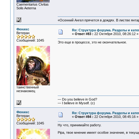
Сaementarius Civitas
Solis Aeterna
«Осенний Ангел прячется в дождях. В листве янтарн
Феникс
Re: Структура форума. Разделы и кате
Ветеран
«
Ответ #83 :
22 Октября 2010, 08:26:12 »
Сообщений: 1045
Это еще в процессе, это не окончательное.
таинственный
незнакомец
— Do you believe in God?
— I believe in Myself. (c)
Феникс
Re: Структура форума. Разделы и кате
Ветеран
«
Ответ #84 :
22 Октября 2010, 08:45:16 »
Сообщений: 1045
Ну что, принимайте работу.
Pipa, твое мнение имеет особое значение, в текущ