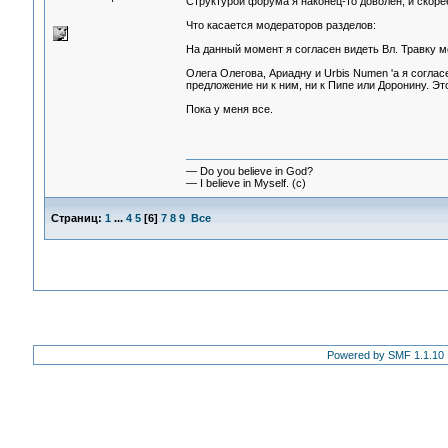
Структурой форума я наконец-то доволен, и скорее
Что касается модераторов разделов:
На данный момент я согласен видеть Вл. Травку м
Олега Олегова, Ариадну и Urbis Numen 'а я соглас
предложение ни к ним, ни к Пипе или Доронину. Эт
Пока у меня все.
— Do you believe in God?
— I believe in Myself. (c)
Страниц:
1
...
4
5
[
6
]
7
8
9
Все
Powered by SMF 1.1.10