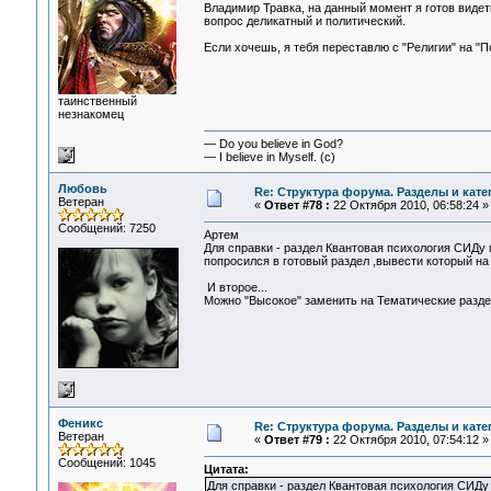
Владимир Травка, на данный момент я готов видеть
вопрос деликатный и политический.
Если хочешь, я тебя переставлю с "Религии" на "
таинственный
незнакомец
— Do you believe in God?
— I believe in Myself. (c)
Любовь
Re: Структура форума. Разделы и кате
Ветеран
«
Ответ #78 :
22 Октября 2010, 06:58:24 »
Сообщений: 7250
Артем
Для справки - раздел Квантовая психология СИДу 
попросился в готовый раздел ,вывести который на 
И второе...
Можно "Высокое" заменить на Тематические раздел
Феникс
Re: Структура форума. Разделы и кате
Ветеран
«
Ответ #79 :
22 Октября 2010, 07:54:12 »
Сообщений: 1045
Цитата:
Для справки - раздел Квантовая психология СИДу 