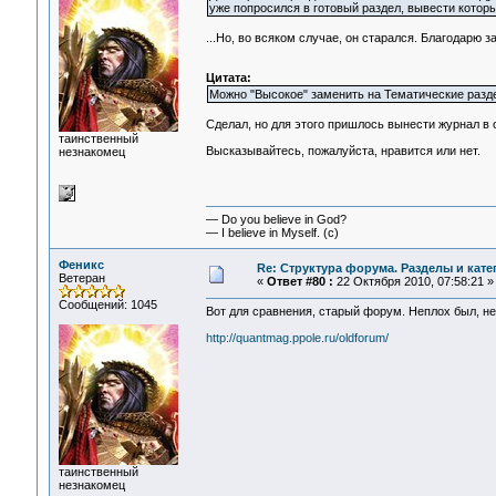
уже попросился в готовый раздел, вывести которы
...Но, во всяком случае, он старался. Благодарю з
Цитата:
Можно "Высокое" заменить на Тематические раздел
Сделал, но для этого пришлось вынести журнал в 
таинственный
Высказывайтесь, пожалуйста, нравится или нет.
незнакомец
— Do you believe in God?
— I believe in Myself. (c)
Феникс
Re: Структура форума. Разделы и кате
Ветеран
«
Ответ #80 :
22 Октября 2010, 07:58:21 »
Сообщений: 1045
Вот для сравнения, старый форум. Неплох был, неп
http://quantmag.ppole.ru/oldforum/
таинственный
незнакомец