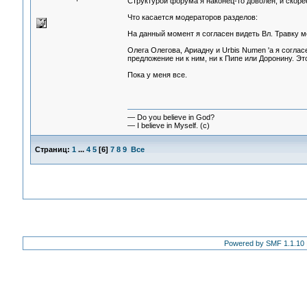
Структурой форума я наконец-то доволен, и скорее
Что касается модераторов разделов:
На данный момент я согласен видеть Вл. Травку м
Олега Олегова, Ариадну и Urbis Numen 'а я соглас
предложение ни к ним, ни к Пипе или Доронину. Эт
Пока у меня все.
— Do you believe in God?
— I believe in Myself. (c)
Страниц:
1
...
4
5
[
6
]
7
8
9
Все
Powered by SMF 1.1.10