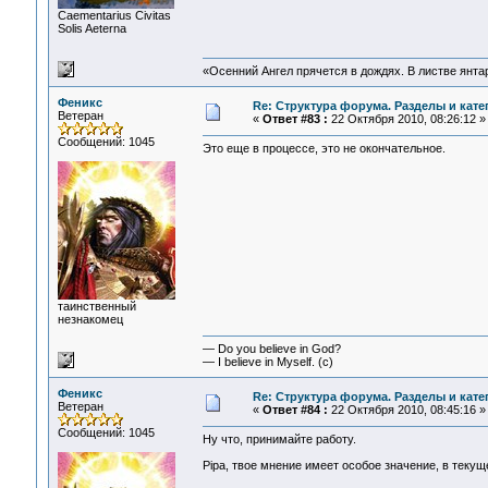
Сaementarius Civitas
Solis Aeterna
«Осенний Ангел прячется в дождях. В листве янтарн
Феникс
Re: Структура форума. Разделы и кате
Ветеран
«
Ответ #83 :
22 Октября 2010, 08:26:12 »
Сообщений: 1045
Это еще в процессе, это не окончательное.
таинственный
незнакомец
— Do you believe in God?
— I believe in Myself. (c)
Феникс
Re: Структура форума. Разделы и кате
Ветеран
«
Ответ #84 :
22 Октября 2010, 08:45:16 »
Сообщений: 1045
Ну что, принимайте работу.
Pipa, твое мнение имеет особое значение, в текущ