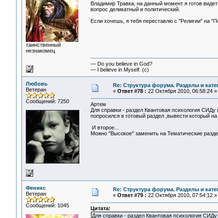
Владимир Травка, на данный момент я готов видеть
вопрос деликатный и политический.
Если хочешь, я тебя переставлю с "Религии" на "
таинственный
незнакомец
— Do you believe in God?
— I believe in Myself. (c)
Любовь
Re: Структура форума. Разделы и кате
Ветеран
«
Ответ #78 :
22 Октября 2010, 06:58:24 »
Сообщений: 7250
Артем
Для справки - раздел Квантовая психология СИДу 
попросился в готовый раздел ,вывести который на 
И второе...
Можно "Высокое" заменить на Тематические раздел
Феникс
Re: Структура форума. Разделы и кате
Ветеран
«
Ответ #79 :
22 Октября 2010, 07:54:12 »
Сообщений: 1045
Цитата:
Для справки - раздел Квантовая психология СИДу 