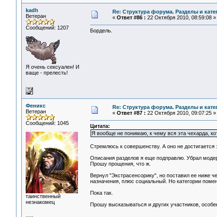
kadh
Re: Структура форума. Разделы и кате
Ветеран
«
Ответ #86 :
22 Октября 2010, 08:59:08 »
Сообщений: 1207
Бордель.
Я очень сексуален! И
ваще - прелесть!
Феникс
Re: Структура форума. Разделы и кате
Ветеран
«
Ответ #87 :
22 Октября 2010, 09:07:25 »
Сообщений: 1045
Цитата:
Я вообще не понимаю, к чему вся эта чехарда, к
Стремлюсь к совершенству. А оно не достигается з
Описания разделов я еще подправлю. Убрал модера
Прошу прощения, что ж.
Вернул "Экстрасенсорику", но поставил ее ниже че
назначения, плюс социальный. Но категории помен
Пока так.
таинственный
незнакомец
Прошу высказываться и других участников, особен