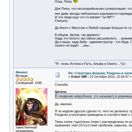
Пока, Пипа
Для Пипы, что несепарабельная суперпозиция, что 
нее даже звезды нейтронные взрываются порождая з
И эти люди еще что-то вякают "за КМ"?
Смешно.
Да Ангел с Мигусом и Любой гораздо больше по су
В общем, Артем, так держать!
Нада это болото застойное расшевелить ... реан
Да и ваще, када баба - администратор - это беда. 
своего не видят ... увы ...
"Я - есмь Истина и Путь, Альфа и Омега ..."(с)
Феникс
Re: Структура форума. Разделы и кате
Ветеран
«
Ответ #89 :
22 Октября 2010, 10:26:47 »
Сообщений: 1045
Спасибо.
Цитата:
К сведению неврубонов: это называется реанимац
Да, именно.
Я за неделю-другую сделал то, чего не делалось т
Разделы и категории приведены в соответствие с 
Темы очень тщательно (пере-) распределены по р
названиях тем! (Отсутствие пробелов, кавычек, за
таинственный
незнакомец