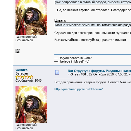
уже попросился в готовый раздел, вывести которы
...Но, во всяком случае, он старался. Благодарю з
Цитата:
Можно "Высокое" заменить на Тематические раздел
Сделал, но для этого пришлось вынести журнал в 
таинственный
Высказывайтесь, пожалуйста, нравится или нет.
незнакомец
— Do you believe in God?
— I believe in Myself. (c)
Феникс
Re: Структура форума. Разделы и кате
Ветеран
«
Ответ #80 :
22 Октября 2010, 07:58:21 »
Сообщений: 1045
Вот для сравнения, старый форум. Неплох был, неп
http://quantmag.ppole.ru/oldforum/
таинственный
незнакомец