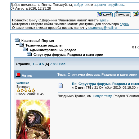
Добро пожаловать,
Гость
. Пожалуйста,
войдите
или
зарегистрируйтесь
.
07 Августа 2026, 12:23:28
Новости:
Книгу С.Доронина "Квантовая магия" читать
здесь
Материалы старого сайта "Физика Магии" доступны для просмотра
здесь
О замеченных глюках просьба писать на почту
quantmag@mail.ru
Квантовый Портал
Технические разделы
0 По
Административный раздел
Структура форума. Разделы и категории
Страниц:
1
...
4
5
[
6
]
7
8
9
Все
Тема: Структура форума. Разделы и категории 
Автор
Феникс
Re: Структура форума. Разделы и кате
Ветеран
«
Ответ #75 :
21 Октября 2010, 05:19:30 »
Сообщений: 1045
Владимир Травка, см.
новую тему
. Раздел "Социал