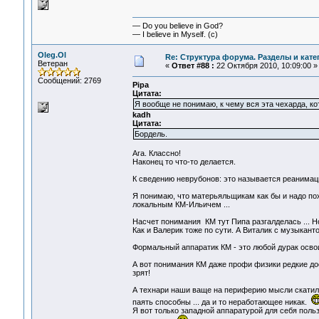
— Do you believe in God?
— I believe in Myself. (c)
Oleg.Ol
Re: Структура форума. Разделы и кате
Ветеран
«
Ответ #88 :
22 Октября 2010, 10:09:00 »
Сообщений: 2769
Pipa
Цитата:
Я вообще не понимаю, к чему вся эта чехарда, к
kadh
Цитата:
Бордель.
Ага. Классно!
Наконец то что-то делается.
К сведению неврубонов: это называется реанимац
Я понимаю, что матерьяльщикам как бы и надо по
локальным КМ-Ильичем ...
Насчет понимания КМ тут Пипа разгалделась ... Но
Как и Валерик тоже по сути. А Виталик с музыкан
Формальный аппаратик КМ - это любой дурак освои
А вот понимания КМ даже профи физики редкие дос
зрят!
А технари наши ваще на периферию мысли скатили
паять способны ... да и то неработающее никак.
Я вот только западной аппаратурой для себя поль