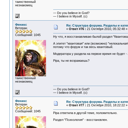
таинственный
незнакомец
— Do you believe in God?
— I believe in Myself. (c)
Феникс
Re: Структура форума. Разделы и кате
Ветеран
«
Ответ #76 :
21 Октября 2010, 05:32:48 »
Сообщений: 1045
Ну что, я восстанавливаю былой раздел "Квантова
А эпитет "квантовая" или (возможно) "нелокальная"
потому что форум и так весь квантовый.
Модератора у раздела на первое время не будет -
Pipa, ты не возражаешь?
таинственный
незнакомец
— Do you believe in God?
— I believe in Myself. (c)
Феникс
Re: Структура форума. Разделы и кате
Ветеран
«
Ответ #77 :
21 Октября 2010, 18:22:22 »
Сообщений: 1045
Pipa ответила в другой теме, положительно.
Раздел "Психология" - восстановлен.