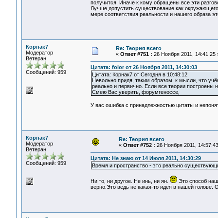
получится. Иначе к кому обращены все эти разгов
Лучше допустить существование как окружающего м
мере соответствия реальности и нашего образа эт
Корнак7
Re: Теория всего
Модератор
«
Ответ #751 :
26 Ноября 2011, 14:41:25 
Ветеран
Цитата: folor от 26 Ноября 2011, 14:30:03
Сообщений: 959
Цитата: Корнак7 от Сегодня в 10:48:12
Невольно придя, таким образом, к мысли, что учё
реально и первично. Если все теории построены н
Смею Вас уверить, форумгеноссе,
У вас ошибка с принадлежностью цитаты и непоня
Корнак7
Re: Теория всего
Модератор
«
Ответ #752 :
26 Ноября 2011, 14:57:43
Ветеран
Цитата: Не знаю от 14 Июля 2011, 14:30:29
Сообщений: 959
Время и пространство - это реально существующи
Ни то, ни другое. Не инь, ни ян.
Это способ наш
верно.Это ведь не какая-то идея в нашей голове. 