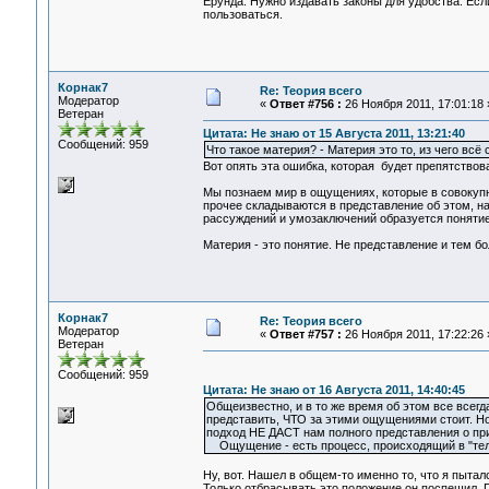
Ерунда. Нужно издавать законы для удобства. Есл
пользоваться.
Корнак7
Re: Теория всего
Модератор
«
Ответ #756 :
26 Ноября 2011, 17:01:18 
Ветеран
Цитата: Не знаю от 15 Августа 2011, 13:21:40
Сообщений: 959
Что такое материя? - Материя это то, из чего всё
Вот опять эта ошибка, которая будет препятство
Мы познаем мир в ощущениях, которые в совокупн
прочее складываются в представление об этом, н
рассуждений и умозаключений образуется понятие
Материя - это понятие. Не представление и тем б
Корнак7
Re: Теория всего
Модератор
«
Ответ #757 :
26 Ноября 2011, 17:22:26 
Ветеран
Сообщений: 959
Цитата: Не знаю от 16 Августа 2011, 14:40:45
Общеизвестно, и в то же время об этом все всег
представить, ЧТО за этими ощущениями стоит. Н
подход НЕ ДАСТ нам полного представления о пр
Ощущение - есть процесс, происходящий в "теле 
Ну, вот. Нашел в общем-то именно то, что я пытал
Только отбрасывать это положение он поспешил. По