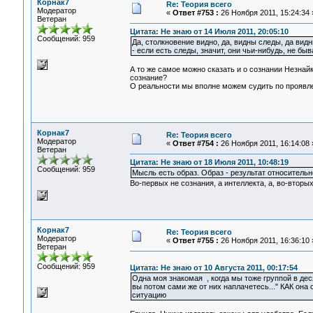
Корнак7
Re: Теория всего
Модератор
«
Ответ #753 :
26 Ноября 2011, 15:24:34 
Ветеран
Цитата: Не знаю от 14 Июля 2011, 20:05:10
Сообщений: 959
Да, столкновение видно, да, видны следы, да вид
- если есть следы, значит, они чьи-нибудь, не
А то же самое можно сказать и о сознании Незнайк
сознание?
О реальности мы вполне можем судить по проявлен
Корнак7
Re: Теория всего
Модератор
«
Ответ #754 :
26 Ноября 2011, 16:14:08 
Ветеран
Цитата: Не знаю от 18 Июля 2011, 10:48:19
Сообщений: 959
Мысль есть образ. Образ - результат относительн
Во-первых не сознания, а интеллекта, а, во-вторы
Корнак7
Re: Теория всего
Модератор
«
Ответ #755 :
26 Ноября 2011, 16:36:10 
Ветеран
Сообщений: 959
Цитата: Не знаю от 10 Августа 2011, 00:17:54
Одна моя знакомая , когда мы тоже группой в дес
вы потом сами же от них наплачетесь..." КАК он
ситуацию