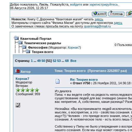
Добро пожаловать,
Гость
. Пожалуйста,
войдите
или
зарегистрируйтесь
.
06 Августа 2026, 11:25:17
Новости:
Книгу С.Доронина "Квантовая магия" читать
здесь
Материалы старого сайта "Физика Магии" доступны для просмотра
здесь
О замеченных глюках просьба писать на почту
quantmag@mail.ru
Квантовый Портал
Тематические разделы
0 Пользоват
Философия
(Модератор:
Корнак7
)
Теория всего
Страниц:
1
...
49
50
[
51
]
52
53
...
68
Все
Тема: Теория всего (Прочитано 2252807 раз)
Автор
Корнак7
Re: Теория всего
Модератор
«
Ответ #750 :
26 Ноября 2011, 14:36:18 
Ветеран
Из диалога
Сообщений: 959
Пипа: « вы ведете себя на редкость непоследоват
существование людей для вас очевидно (иначе бы
вас неприятие. А, собственно, какая разница? Ра
Незнайка: «Вы воспринимаете людей исключительно
мыслях, о восприятии, а это - свойства сознания
ищут?)) Человек - это прежде всего знания, опыт
сознание. А человеческое тело - есть всего лишь
Собственно у Пипы не было утверждения о восприя
нашего сознания. Если мы еще может говорить о пр