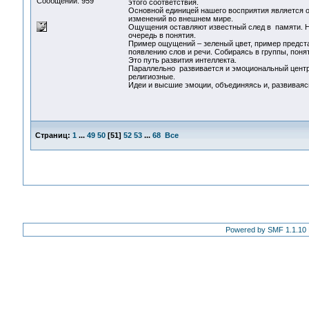
Сообщений: 959
этого соответствия.
Основной единицей нашего восприятия является 
изменений во внешнем мире.
Ощущения оставляют известный след в памяти. Н
очередь в понятия.
Пример ощущений – зеленый цвет, пример предста
появлению слов и речи. Собираясь в группы, поня
Это путь развития интеллекта.
Параллельно развивается и эмоциональный центр
религиозные.
Идеи и высшие эмоции, объединяясь и, развиваясь
Страниц:
1
...
49
50
[
51
]
52
53
...
68
Все
Powered by SMF 1.1.10