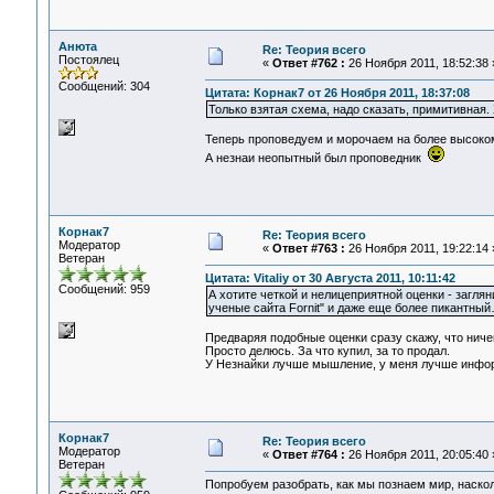
Анюта
Re: Теория всего
Постоялец
«
Ответ #762 :
26 Ноября 2011, 18:52:38 
Сообщений: 304
Цитата: Корнак7 от 26 Ноября 2011, 18:37:08
Только взятая схема, надо сказать, примитивная.
Теперь проповедуем и морочаем на более высоко
А незнаи неопытный был проповедник
Корнак7
Re: Теория всего
Модератор
«
Ответ #763 :
26 Ноября 2011, 19:22:14 
Ветеран
Цитата: Vitaliy от 30 Августа 2011, 10:11:42
Сообщений: 959
А хотите четкой и нелицеприятной оценки - заглян
ученые сайта Fornit" и даже еще более пикантны
Предваряя подобные оценки сразу скажу, что ниче
Просто делюсь. За что купил, за то продал.
У Незнайки лучше мышление, у меня лучше инфо
Корнак7
Re: Теория всего
Модератор
«
Ответ #764 :
26 Ноября 2011, 20:05:40 
Ветеран
Попробуем разобрать, как мы познаем мир, наско