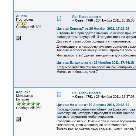
Анюта
Re: Теория всего
Постоялец
«
Ответ #760 :
26 Ноября 2011, 18:25:35 
Сообщений: 304
Цитата: Корнак7 от 26 Ноября 2011, 17:22:26
Строить все приходится именно на основе принят
посредством ощущений. Это единственное допущен
Дак это ж само собой ощущается, понимается.
Длиннющие эти наморочки путания сознания самого
Так ещё и агрессия какя у незнаи, призывы опомн
Или заработать?, других заморочить для собиран
Цитата: Владислав от 26 Ноября 2011, 17:44:18
Седьмое чувство "физически" как бы невидимо и у
Может, их и больше, чем 7 .....
Корнак7
Re: Теория всего
Модератор
«
Ответ #761 :
26 Ноября 2011, 18:37:08 
Ветеран
Цитата: Не знаю от 19 Августа 2011, 20:36:34
Сообщений: 959
Гораздо более реальным объектом (хотя это тоже
мироздания, которую я приводит в самом начале.
как выстраивается любая иерархия
Совершенно верно. Именно так и нужно подходить
телескопов, хотя и последнее не отменяется.
Только взятая схема, надо сказать, примитивная. 