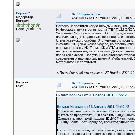
Корнак7
Re: Теория всего
Модератор
«
Ответ #792 :
27 Ноября 2011, 10:15:50 
Ветеран
Некоторые прочитав какую-нибудь книжку, или да
Сообщений: 959
Информация пока в основном из "TERTIUM ORGA
За книгами Успенского гонялся Ошо. Идеи, изложен
сказкам. Ксендзюк давно уже перешел на изложени
Стиль Успенского особый. Это ученый с мировым 
сказками. УПД тоже искал чудеса, но ограничиват
и цельное, как и у КК. Только КК и УПД антиподы 
честности может поучиться любой. Даже издание с
после его смерти. Это учение не является оторва
современных научных достижений. Лобачевский, Э
материалов не получится.
«
Последнее редактирование: 27 Ноября 2011, 10
Не знаю
Re: Теория всего
Гость
«
Ответ #793 :
27 Ноября 2011, 10:47:33 
Цитата: Корнак7 от 26 Ноября 2011, 17:22:26
Цитата: Не знаю от 16 Августа 2011, 14:40:45
Общеизвестно, и в то же время об этом все всег
пытаемся представить, ЧТО за этими ощущениям
Следовательно, такой подход НЕ ДАСТ нам полно
Ощущение - есть процесс, происходящий в "тел
Ну, вот. Нашел в общем-то именно то, что я пыта
Только отбрасывать это положение он поспешил. П