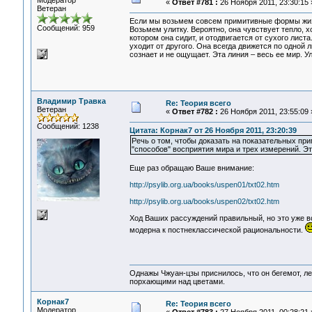
Модератор
«
Ответ #781 :
26 Ноября 2011, 23:30:15 
Ветеран
Если мы возьмем совсем примитивные формы жизни
Сообщений: 959
Возьмем улитку. Вероятно, она чувствует тепло, хо
котором она сидит, и отодвигается от сухого лист
уходит от другого. Она всегда движется по одной л
сознает и не ощущает. Эта линия – весь ее мир. У
Владимир Травка
Re: Теория всего
Ветеран
«
Ответ #782 :
26 Ноября 2011, 23:55:09 
Сообщений: 1238
Цитата: Корнак7 от 26 Ноября 2011, 23:20:39
Речь о том, чтобы доказать на показательных при
"способов" восприятия мира и трех измерений. Э
Еще раз обращаю Ваше внимание:
http://psylib.org.ua/books/uspen01/txt02.htm
http://psylib.org.ua/books/uspen02/txt02.htm
Ход Ваших рассуждений правильный, но это уже вс
модерна к постнеклассической рациональности.
Однажы Чжуан-цзы приснилось, что он бегемот, л
порхающими над цветами.
Корнак7
Re: Теория всего
Модератор