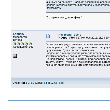
аксиому, за данность наличия сознания и реаль
основе которого выстраивается все мировоззрени
доказывать.
"Смотрю в книгу, вижу фигу."
Корнак7
Re: Теория всего
Модератор
«
Ответ #794 :
27 Ноября 2011, 11:03:20 
Ветеран
Вероятность существования первой сигнальной с
Сообщений: 959
не оспаривается. Я даже допускаю, что есть суще
существами будет соответствующим.
Вопрос не в оценке уровня развития отдельных су
какими способами познания этого мира они польз
На мой взгляд Тесла и Эйнштейн пользовались дал
То есть копать нужно не в том направлении, котор
познания мира нужно менять сам способ познания
Страниц:
1
...
51
52
[
53
]
54
55
...
68
Все