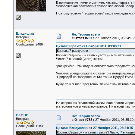
В принципе нет ничего скучнее. как выслушивать 
Человеческая психология такова что любой набор 
Поэтому всякие "теории всего" лишь очередные с
Владислав
Re: Теория всего
Ветеран
«
Ответ #787 :
27 Ноября 2011, 06:24:15 
Сообщений: 2486
Цитата: Pipa от 27 Ноября 2011, 03:08:11
Корнака7 раскусили
Корнак Седьмой - и семь чувств (и млн оттенков!) 
Число 7 в нашей (и его) жизни!
"раскусили" - так надо ж обязательно "предмет" н
Человек всегда окажется с кем-то в интерференции
Природой не заборонено! Кто-то и с Буддой (типа 
Куму-то и "Олег Орестович Фейгин" как истина в п
Не сторонник "квантовой магии, психологии и проч
материальное и нематериальное. Ни в коей партии
OEOUO
Re: Теория всего
Ветеран
«
Ответ #788 :
27 Ноября 2011, 06:35:10 
Сообщений: 1283
Цитата: Владислав от 27 Ноября 2011, 06:24:15
Корнак Седьмой - и семь чувств? Число 7 в нашей 