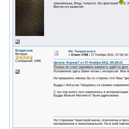
хреновенька, Влад, толкуете. без фантазии!
)) 
Вектор его развития.
Владислав
Re: Теория всего
Ветеран
«
Ответ #789 :
27 Ноября 2011, 07:09:18 
Сообщений: 2486
Цитата: Корнак7 от 27 Ноября 2011, 00:28:21
Только не стоит оценивать важность идей по дате
Изложенное здесь Вами читаю с интересом. Мое м
Не прерывать никому бы со стороны этот Ваш "ди
Будда с Иисусом "общались со своими современник
С тех пор много чего изменилось в интерпретации 
Будды Моисея Магомета" были адресованы
Не сторонник "квантовой магии, психологии и проч
материальное и нематериальное. Ни в коей партии