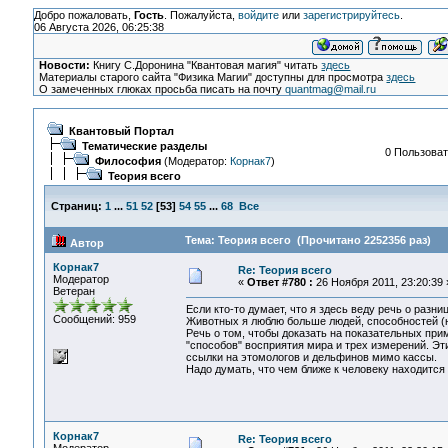
Добро пожаловать,
Гость
. Пожалуйста,
войдите
или
зарегистрируйтесь
.
06 Августа 2026, 06:25:38
Новости:
Книгу С.Доронина "Квантовая магия" читать
здесь
Материалы старого сайта "Физика Магии" доступны для просмотра
здесь
О замеченных глюках просьба писать на почту
quantmag@mail.ru
Квантовый Портал
Тематические разделы
0 Пользоват
Философия
(Модератор:
Корнак7
)
Теория всего
Страниц:
1
...
51
52
[
53
]
54
55
...
68
Все
Тема: Теория всего (Прочитано 2252356 раз)
Автор
Корнак7
Re: Теория всего
Модератор
«
Ответ #780 :
26 Ноября 2011, 23:20:39 
Ветеран
Если кто-то думает, что я здесь веду речь о разн
Сообщений: 959
Животных я люблю больше людей, способностей (н
Речь о том, чтобы доказать на показательных прим
"способов" восприятия мира и трех измерений. Э
ссылки на этомологов и дельфинов мимо кассы.
Надо думать, что чем ближе к человеку находится 
Корнак7
Re: Теория всего