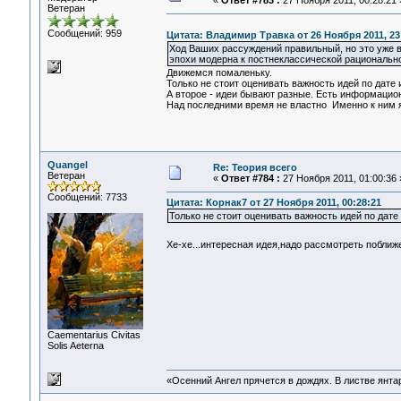
«
Ответ #783 :
27 Ноября 2011, 00:28:21 
Ветеран
Сообщений: 959
Цитата: Владимир Травка от 26 Ноября 2011, 23
Ход Ваших рассуждений правильный, но это уже в
эпохи модерна к постнеклассической рационально
Движемся помаленьку.
Только не стоит оценивать важность идей по дате
А второе - идеи бывают разные. Есть информацион
Над последними время не властно Именно к ним я
Quangel
Re: Теория всего
Ветеран
«
Ответ #784 :
27 Ноября 2011, 01:00:36 
Сообщений: 7733
Цитата: Корнак7 от 27 Ноября 2011, 00:28:21
Только не стоит оценивать важность идей по дате
Хе-хе...интересная идея,надо рассмотреть поближе
Сaementarius Civitas
Solis Aeterna
«Осенний Ангел прячется в дождях. В листве янтарн