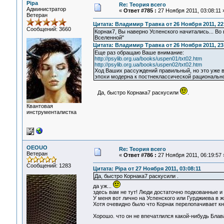
Pipa
Re: Теория всего
Администратор
«
Ответ #785 :
27 Ноября 2011, 03:08:11 
Ветеран
Цитата: Владимир Травка от 26 Ноября 2011, 22
Сообщений: 3660
Корнак7, Вы наверно Успенского начитались... В
Вселенной"
Цитата: Владимир Травка от 26 Ноября 2011, 23
Еще раз обращаю Ваше внимание:
http://psylib.org.ua/books/uspen01/txt02.htm
http://psylib.org.ua/books/uspen02/txt02.htm
Ход Ваших рассуждений правильный, но это уже в
эпохи модерна к постнеклассической рационально
Да, быстро Корнака7 раскусили
.
Квантовая
инструменталистка
OEOUO
Re: Теория всего
Ветеран
«
Ответ #786 :
27 Ноября 2011, 06:19:57 
Сообщений: 1283
Цитата: Pipa от 27 Ноября 2011, 03:08:11
Да, быстро Корнака7 раскусили .
да уж...
здесь вам не тут! Люди достаточно подкованные и
У меня вот лично на Успенского или Гурджиева в ж
Хотя очевидно было что Корнак перелопачивает кни
Хорошо. что он не впечатлился какой-нибудь Блав