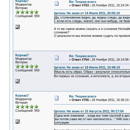
Корнак7
Re: Теория всего
Модератор
«
Ответ #753 :
26 Ноября 2011, 15:24:34 
Ветеран
Цитата: Не знаю от 14 Июля 2011, 20:05:10
Сообщений: 959
Да, столкновение видно, да, видны следы, да вид
- если есть следы, значит, они чьи-нибудь, не
А то же самое можно сказать и о сознании Незнайк
сознание?
О реальности мы вполне можем судить по проявлен
Корнак7
Re: Теория всего
Модератор
«
Ответ #754 :
26 Ноября 2011, 16:14:08 
Ветеран
Цитата: Не знаю от 18 Июля 2011, 10:48:19
Сообщений: 959
Мысль есть образ. Образ - результат относительн
Во-первых не сознания, а интеллекта, а, во-вторы
Корнак7
Re: Теория всего
Модератор
«
Ответ #755 :
26 Ноября 2011, 16:36:10 
Ветеран
Сообщений: 959
Цитата: Не знаю от 10 Августа 2011, 00:17:54
Одна моя знакомая , когда мы тоже группой в дес
вы потом сами же от них наплачетесь..." КАК он
ситуацию