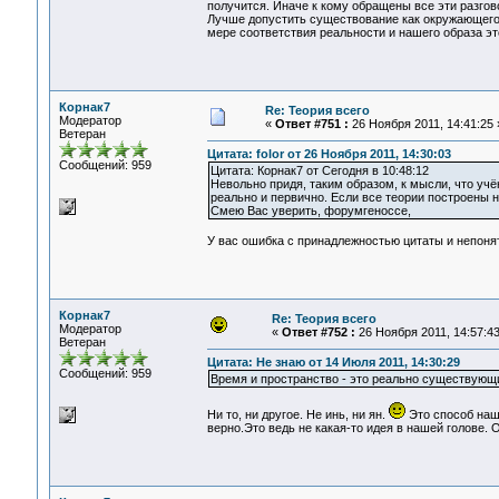
получится. Иначе к кому обращены все эти разгов
Лучше допустить существование как окружающего м
мере соответствия реальности и нашего образа эт
Корнак7
Re: Теория всего
Модератор
«
Ответ #751 :
26 Ноября 2011, 14:41:25 
Ветеран
Цитата: folor от 26 Ноября 2011, 14:30:03
Сообщений: 959
Цитата: Корнак7 от Сегодня в 10:48:12
Невольно придя, таким образом, к мысли, что учё
реально и первично. Если все теории построены н
Смею Вас уверить, форумгеноссе,
У вас ошибка с принадлежностью цитаты и непоня
Корнак7
Re: Теория всего
Модератор
«
Ответ #752 :
26 Ноября 2011, 14:57:43
Ветеран
Цитата: Не знаю от 14 Июля 2011, 14:30:29
Сообщений: 959
Время и пространство - это реально существующи
Ни то, ни другое. Не инь, ни ян.
Это способ наш
верно.Это ведь не какая-то идея в нашей голове. 