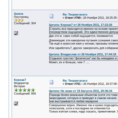
Анюта
Re: Теория всего
Постоялец
«
Ответ #760 :
26 Ноября 2011, 18:25:35 
Сообщений: 304
Цитата: Корнак7 от 26 Ноября 2011, 17:22:26
Строить все приходится именно на основе принят
посредством ощущений. Это единственное допущен
Дак это ж само собой ощущается, понимается.
Длиннющие эти наморочки путания сознания самого
Так ещё и агрессия какя у незнаи, призывы опомн
Или заработать?, других заморочить для собиран
Цитата: Владислав от 26 Ноября 2011, 17:44:18
Седьмое чувство "физически" как бы невидимо и у
Может, их и больше, чем 7 .....
Корнак7
Re: Теория всего
Модератор
«
Ответ #761 :
26 Ноября 2011, 18:37:08 
Ветеран
Цитата: Не знаю от 19 Августа 2011, 20:36:34
Сообщений: 959
Гораздо более реальным объектом (хотя это тоже
мироздания, которую я приводит в самом начале.
как выстраивается любая иерархия
Совершенно верно. Именно так и нужно подходить
телескопов, хотя и последнее не отменяется.
Только взятая схема, надо сказать, примитивная. 