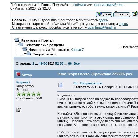
Добро пожаловать,
Гость
. Пожалуйста,
войдите
или
зарегистрируйтесь
.
07 Августа 2026, 22:32:33
Новости:
Книгу С.Доронина "Квантовая магия" читать
здесь
Материалы старого сайта "Физика Магии" доступны для просмотра
здесь
О замеченных глюках просьба писать на почту
quantmag@mail.ru
Квантовый Портал
Тематические разделы
0 Пользоват
Философия
(Модератор:
Корнак7
)
Теория всего
Страниц:
1
...
49
50
[
51
]
52
53
...
68
Все
Тема: Теория всего (Прочитано 2256986 раз)
Автор
Корнак7
Re: Теория всего
Модератор
«
Ответ #750 :
26 Ноября 2011, 14:36:18 
Ветеран
Из диалога
Сообщений: 959
Пипа: « вы ведете себя на редкость непоследоват
существование людей для вас очевидно (иначе бы
вас неприятие. А, собственно, какая разница? Ра
Незнайка: «Вы воспринимаете людей исключительно
мыслях, о восприятии, а это - свойства сознания
ищут?)) Человек - это прежде всего знания, опыт
сознание. А человеческое тело - есть всего лишь
Собственно у Пипы не было утверждения о восприя
нашего сознания. Если мы еще может говорить о пр