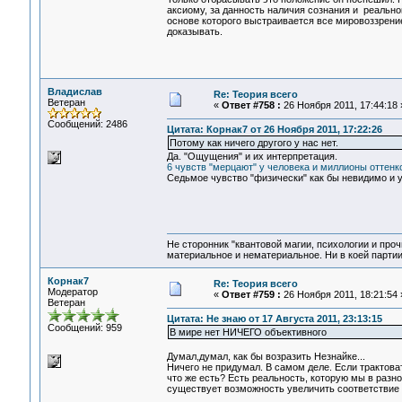
аксиому, за данность наличия сознания и реальн
основе которого выстраивается все мировоззрение
доказывать.
Владислав
Re: Теория всего
Ветеран
«
Ответ #758 :
26 Ноября 2011, 17:44:18 
Сообщений: 2486
Цитата: Корнак7 от 26 Ноября 2011, 17:22:26
Потому как ничего другого у нас нет.
Да. "Ощущения" и их интерпретация.
6 чувств "мерцают" у человека и миллионы оттенко
Седьмое чувство "физически" как бы невидимо и у 
Не сторонник "квантовой магии, психологии и проч
материальное и нематериальное. Ни в коей партии
Корнак7
Re: Теория всего
Модератор
«
Ответ #759 :
26 Ноября 2011, 18:21:54 
Ветеран
Цитата: Не знаю от 17 Августа 2011, 23:13:15
Сообщений: 959
В мире нет НИЧЕГО объективного
Думал,думал, как бы возразить Незнайке...
Ничего не придумал. В самом деле. Если трактоват
что же есть? Есть реальность, которую мы в разн
существует возможность увеличить соответстви