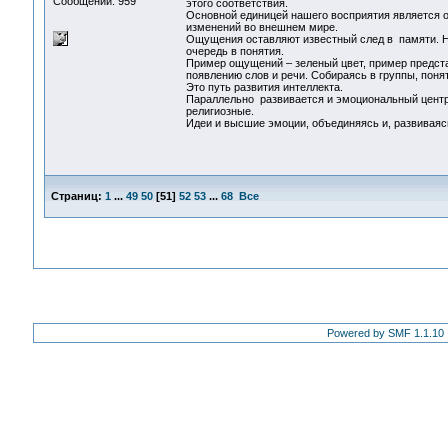
Сообщений: 959
этого соответствия.
Основной единицей нашего восприятия является 
изменений во внешнем мире.
Ощущения оставляют известный след в памяти. Н
очередь в понятия.
Пример ощущений – зеленый цвет, пример предста
появлению слов и речи. Собираясь в группы, поня
Это путь развития интеллекта.
Параллельно развивается и эмоциональный центр
религиозные.
Идеи и высшие эмоции, объединяясь и, развиваясь
Страниц:
1
...
49
50
[
51
]
52
53
...
68
Все
Powered by SMF 1.1.10