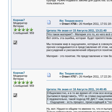
Ерунда. Нужно издавать законы для удобства. Есл
пользоваться.
Корнак7
Re: Теория всего
Модератор
«
Ответ #756 :
26 Ноября 2011, 17:01:18 
Ветеран
Цитата: Не знаю от 15 Августа 2011, 13:21:40
Сообщений: 959
Что такое материя? - Материя это то, из чего всё
Вот опять эта ошибка, которая будет препятство
Мы познаем мир в ощущениях, которые в совокупн
прочее складываются в представление об этом, н
рассуждений и умозаключений образуется понятие
Материя - это понятие. Не представление и тем б
Корнак7
Re: Теория всего
Модератор
«
Ответ #757 :
26 Ноября 2011, 17:22:26 
Ветеран
Сообщений: 959
Цитата: Не знаю от 16 Августа 2011, 14:40:45
Общеизвестно, и в то же время об этом все всег
пытаемся представить, ЧТО за этими ощущениями
Следовательно, такой подход НЕ ДАСТ нам полно
Ощущение - есть процесс, происходящий в "теле 
Ну, вот. Нашел в общем-то именно то, что я пытал
Только отбрасывать это положение он поспешил. По