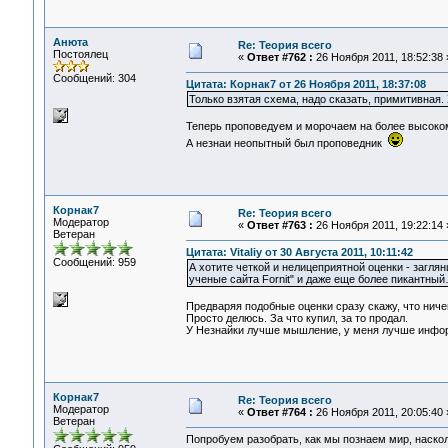
Анюта
Re: Теория всего
Постоялец
«
Ответ #762 :
26 Ноября 2011, 18:52:38 
Сообщений: 304
Цитата: Корнак7 от 26 Ноября 2011, 18:37:08
Только взятая схема, надо сказать, примитивная.
Теперь проповедуем и морочаем на более высоко
А незнаи неопытный был проповедник
Корнак7
Re: Теория всего
Модератор
«
Ответ #763 :
26 Ноября 2011, 19:22:14 
Ветеран
Цитата: Vitaliy от 30 Августа 2011, 10:11:42
Сообщений: 959
А хотите четкой и нелицеприятной оценки - заглян
ученые сайта Fornit" и даже еще более пикантны
Предваряя подобные оценки сразу скажу, что ниче
Просто делюсь. За что купил, за то продал.
У Незнайки лучше мышление, у меня лучше инфо
Корнак7
Re: Теория всего
Модератор
«
Ответ #764 :
26 Ноября 2011, 20:05:40 
Ветеран
Попробуем разобрать, как мы познаем мир, наско