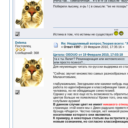
Неча так... симпатичная... я б в-л! (в смысле "вы
Побереги лысину, е-рь ! ( в смысле: "ее не позор
Истина в том, что истины не существует
Delema
Re: Неудаляемый вопрос.Теория всего: "А
Постоялец
«
Ответ #397 :
19 Февраля 2010, 17:35:16 »
Сообщений: 368
Цитата: OEOUO от 19 Февраля 2010, 17:03:18
та к ты Лилит? Рекинкарнация или метемпсихоз:
или просто психоз?...
Для неумеющих читать по-русски выдержка из стат
"Сейчас звучит множество самых разнообразных н
Малахитовыми,
глаБумажными, Звездными или какими-нибудь еще
работа по идентификации и классификации таких д
человека, но не обладающие синестезией.
Однако у нас все еще есть возможность обратиться
цветов больше не появлялось! Кроме того, она на
голубыми аурами!
В данном случае цвет не имеет
никакого отно
страницах этой книги мы с Джен радушно приветст
брэнда «Индиго». Честно говоря, нет никакой разн
носителями которого они являются.
К примеру, в некоторых статьях вы встретите
новым сознанием, но согласно классификации,