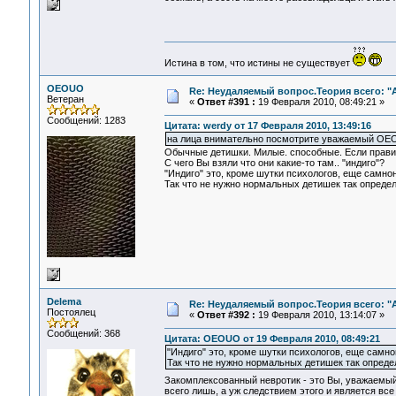
Истина в том, что истины не существует
OEOUO
Re: Неудаляемый вопрос.Теория всего: "А
Ветеран
«
Ответ #391 :
19 Февраля 2010, 08:49:21 »
Сообщений: 1283
Цитата: werdy от 17 Февраля 2010, 13:49:16
на лица внимательно посмотрите уважаемый O
Обычные детишки. Милые. способные. Если правиль
С чего Вы взяли что они какие-то там.. "индиго"?
"Индиго" это, кроме шутки психологов, еще самно
Так что не нужно нормальных детишек так определ
Delema
Re: Неудаляемый вопрос.Теория всего: "А
Постоялец
«
Ответ #392 :
19 Февраля 2010, 13:14:07 »
Сообщений: 368
Цитата: OEOUO от 19 Февраля 2010, 08:49:21
"Индиго" это, кроме шутки психологов, еще самн
Так что не нужно нормальных детишек так определ
Закомплексованный невротик - это Вы, уважаемы
всего лишь, а уж следствием этого и является все