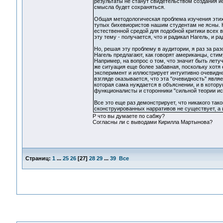
результаты не станут свидетельством создания 
смысла будет сохраняться.
Общая методологическая проблема изучения этих
тупых бихевиористов нашим студентам не ясны. Н
естественной средой для подобной критики всех 
эту тему - получается, что и радикал Нагель, и р
Но, решая эту проблему в аудитории, я раз за ра
Нагель предлагают, как говорят американцы, сти
Например, на вопрос о том, что значит быть лету
же ситуация еще более забавная, поскольку хотя
эксперимент и иллюстрирует интуитивно очевидн
взгляде оказывается, что эта "очевидность" явл
которая сама нуждается в объяснении, и в котор
функционалисты и сторонники "сильной теории ис
Все это еще раз демонстрирует, что никакого так
сконструированных нарративов не существует, а 
Р что вы думаете по сабжу?
Согласны ли с выводами Кирилла Мартынова?
Страниц:
1
...
25
26
[
27
]
28
29
...
39
Все