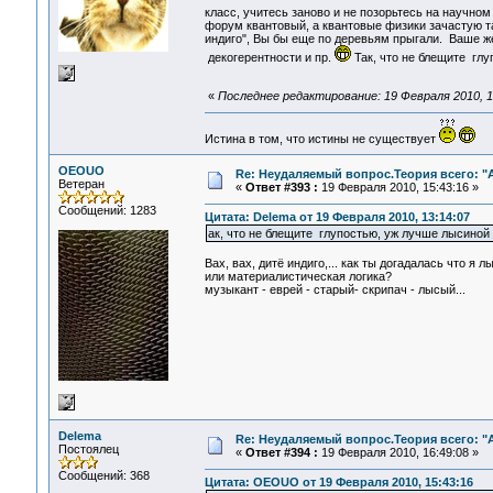
класс, учитесь заново и не позорьтесь на научн
форум квантовый, а квантовые физики зачастую та
индиго", Вы бы еще по деревьям прыгали. Ваше же
декогерентности и пр.
Так, что не блещите гл
«
Последнее редактирование: 19 Февраля 2010, 1
Истина в том, что истины не существует
OEOUO
Re: Неудаляемый вопрос.Теория всего: "А
Ветеран
«
Ответ #393 :
19 Февраля 2010, 15:43:16 »
Сообщений: 1283
Цитата: Delema от 19 Февраля 2010, 13:14:07
ак, что не блещите глупостью, уж лучше лысиной
Вах, вах, дитё индиго,... как ты догадалась что я 
или материалистическая логика?
музыкант - еврей - старый- скрипач - лысый...
Delema
Re: Неудаляемый вопрос.Теория всего: "А
Постоялец
«
Ответ #394 :
19 Февраля 2010, 16:49:08 »
Сообщений: 368
Цитата: OEOUO от 19 Февраля 2010, 15:43:16