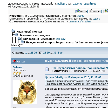
Добро пожаловать,
Гость
. Пожалуйста,
войдите
или
зарегистрируйтесь
.
06 Августа 2026, 11:28:31
Новости:
Книгу С.Доронина "Квантовая магия" читать
здесь
Материалы старого сайта "Физика Магии" доступны для просмотра
здесь
О замеченных глюках просьба писать на почту
quantmag@mail.ru
Квантовый Портал
Тематические разделы
Философия
(Модератор:
Корнак7
)
Неудаляемый вопрос.Теория всего: "А был ли мальчик (в с
Масса)?"
Страниц:
1
...
25
26
[
27
]
28
29
...
39
Все
Тема: Неудаляемый вопрос.Теория всего: "А бы
Автор
Delema
Re: Неудаляемый вопрос.Теория всего: "А
Постоялец
«
Ответ #390 :
18 Февраля 2010, 13:39:07 »
Сообщений: 368
Цитата: Vitaliy от 17 Февраля 2010, 22:17:05
Захват в принципе невозможен: для этого надо об
- каждый сам по себе гуляющий кот. Стаи волков су
Вот он где тупик эволюции отчетливо просматрив
самодержцы и самодуры всех мастей могли подчи
вечно и лезли к власти. И что, Сталин, Гитлер, На
логика? Есть версия насчет существования гена ра
из рабства и быть просто свободными людьми, и п
сбежать, а сесть на место рабовладельца и стать