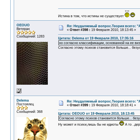
Истина в том, что истины не существует
OEOUO
Re: Неудаляемый вопрос.Теория всего: "А
Ветеран
«
Ответ #398 :
19 Февраля 2010, 18:13:45 »
Сообщений: 1283
Цитата: Delema от 19 Февраля 2010, 17:35:16
но согласно классификации, основанной на ее виз
Согласно этому психов становится больше... безус
Delema
Re: Неудаляемый вопрос.Теория всего: "А
Постоялец
«
Ответ #399 :
19 Февраля 2010, 18:18:41 »
Сообщений: 368
Цитата: OEOUO от 19 Февраля 2010, 18:13:45
Согласно этому психов становится больше... безу
Ну может и психи,лишь бы не идиоты
А то ..де