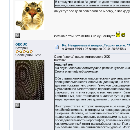
Я к тому,что любые "индиги" не дают техническо
теории,проверенной опытным путем и описываю
Да уж тут все дали психологи по-моему, а что дад
Истина в том, что истины не существует
OEOUO
Re: Неудаляемый вопрос.Теория всего: "А
Ветеран
«
Ответ #404 :
26 Февраля 2010, 20:35:58 »
Сообщений: 1283
Один "Френд" пишет интересно в ЖЖ
Цитата:
мыслей нет
На двух недавних семинарах в разных курсах ч
Серла о китайской комнате.
Обе статьи являются классическими для аналитич
принципиально непознаваемым для науки, но при 
думаем (скажем, что значит "вкусное шоколадное
Субъективное качественное переживание или quali
сможем ответить на вопрос о том, что значит бы
собственных, так что никакие аналогии тут не ум
мира, причем делает это довольно строгими анал
Во второй статье, которую цитируют еще чаще, Д
китайской комнаты, о котором за последние двад
Тьюринга. Человек, не знающий китайского языка 
правильно манипулировать иероглифами на карточ
последовательность иероглифов, показанных ему,
как осмысленный ответ на китайском языке. При э
символами лишь на синтаксическом уровне. Из эт