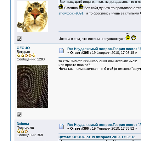
Вах, вах, дитё индиго,... как ты догадалась что я л
Смешно
Вот сайт,где что-то правдивое о т
showtopic=9391
, а то бросились чушь за глупыми
Истина в том, что истины не существует
OEOUO
Re: Неудаляемый вопрос.Теория всего: "А
Ветеран
«
Ответ #395 :
19 Февраля 2010, 17:03:18 »
Сообщений: 1283
та к ты Лилит? Рекинкарнация или метемпсихоз:
или просто психоз?...
Неча так... симпатичная... я б в-л! (в смысле "выу
Delema
Re: Неудаляемый вопрос.Теория всего: "А
Постоялец
«
Ответ #396 :
19 Февраля 2010, 17:33:52 »
Сообщений: 368
Цитата: OEOUO от 19 Февраля 2010, 17:03:18