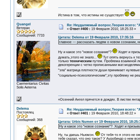
Истина в том, что истины не существует
Quangel
Re: Неудаляемый вопрос.Теория всего: "А
Ветеран
«
Ответ #400 :
19 Февраля 2010, 18:25:33 »
Сообщений: 7733
Цитата: Delema от 19 Февраля 2010, 17:35:16
главное — рассказать людям о новом сознании, н
Ну и какое это "новое сознание"?
Ходят и призы
думать,этого не знало...
Тут опять вернусь к т
только
техническим
путем. Проблема взаимной лю
декогеренции с четко прописанными мат.моделям
"зла" матрица плотности души принимает нулевые
"социально-психологическим",эту проблему не р
Сaementarius Civitas
Solis Aeterna
«Осенний Ангел прячется в дождях. В листве янтарн
Delema
Re: Неудаляемый вопрос.Теория всего: "А
Постоялец
«
Ответ #401 :
19 Февраля 2010, 18:48:22 »
Сообщений: 368
Цитата: Urbis Numen от 19 Февраля 2010, 18:25:
Ну и какое это "новое сознание"? Ходят и призыва
Ну, ты даешь Ньюмэн.
От тебя-то я этого не о
тебе сказал, что оно такое? У Ауробиндо о нем вс