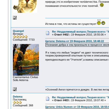
природе,это ж изобретение человечества. Познани
понимание относительности этих понятий.
Истина в том, что истины не существует
Quangel
Re: Неудаляемый вопрос.Теория всего: "А
Ветеран
«
Ответ #402 :
19 Февраля 2010, 18:55:06 »
Сообщений: 7733
Цитата: Delema от 19 Февраля 2010, 18:48:22
Познание добра и зла произошло в процессе эвол
Я к тому,что любые "индиги" не дают техническог
теории,проверенной опытным путем и описывающе
преподносящего ее "Учителя",а важны описанные
Сaementarius Civitas
Solis Aeterna
«Осенний Ангел прячется в дождях. В листве янтарн
Delema
Re: Неудаляемый вопрос.Теория всего: "А
Постоялец
«
Ответ #403 :
19 Февраля 2010, 19:07:40 »
Сообщений: 368
Цитата: Urbis Numen от 19 Февраля 2010, 18:55: