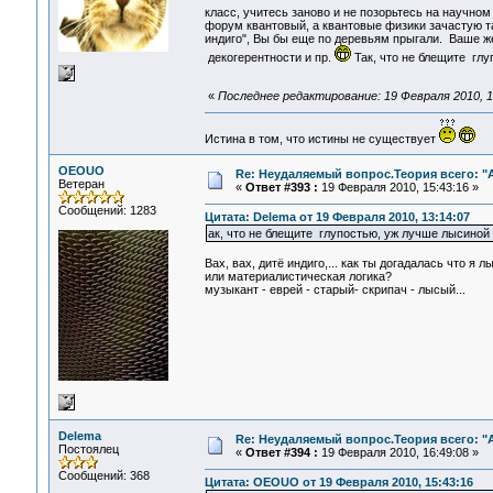
класс, учитесь заново и не позорьтесь на научн
форум квантовый, а квантовые физики зачастую та
индиго", Вы бы еще по деревьям прыгали. Ваше же
декогерентности и пр.
Так, что не блещите гл
«
Последнее редактирование: 19 Февраля 2010, 1
Истина в том, что истины не существует
OEOUO
Re: Неудаляемый вопрос.Теория всего: "А
Ветеран
«
Ответ #393 :
19 Февраля 2010, 15:43:16 »
Сообщений: 1283
Цитата: Delema от 19 Февраля 2010, 13:14:07
ак, что не блещите глупостью, уж лучше лысиной
Вах, вах, дитё индиго,... как ты догадалась что я 
или материалистическая логика?
музыкант - еврей - старый- скрипач - лысый...
Delema
Re: Неудаляемый вопрос.Теория всего: "А
Постоялец
«
Ответ #394 :
19 Февраля 2010, 16:49:08 »
Сообщений: 368
Цитата: OEOUO от 19 Февраля 2010, 15:43:16