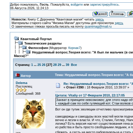
Добро пожаловать,
Гость
. Пожалуйста,
войдите
или
зарегистрируйтесь
.
06 Августа 2026, 11:24:13
Новости:
Книгу С.Доронина "Квантовая магия" читать
здесь
Материалы старого сайта "Физика Магии" доступны для просмотра
здесь
О замеченных глюках просьба писать на почту
quantmag@mail.ru
Квантовый Портал
Тематические разделы
Философия
(Модератор:
Корнак7
)
Неудаляемый вопрос.Теория всего: "А был ли мальчик (в с
Масса)?"
Страниц:
1
...
25
26
[
27
]
28
29
...
39
Все
Тема: Неудаляемый вопрос.Теория всего: "А бы
Автор
Delema
Re: Неудаляемый вопрос.Теория всего: "А
Постоялец
«
Ответ #390 :
18 Февраля 2010, 13:39:07 »
Сообщений: 368
Цитата: Vitaliy от 17 Февраля 2010, 22:17:05
Захват в принципе невозможен: для этого надо об
- каждый сам по себе гуляющий кот. Стаи волков су
Вот он где тупик эволюции отчетливо просматрив
самодержцы и самодуры всех мастей могли подчи
вечно и лезли к власти. И что, Сталин, Гитлер, На
логика? Есть версия насчет существования гена ра
из рабства и быть просто свободными людьми, и п
сбежать, а сесть на место рабовладельца и стать