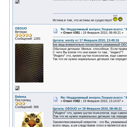
Истина в том, что истины не существует
OEOUO
Re: Неудаляемый вопрос.Теория всего: "А
Ветеран
«
Ответ #391 :
19 Февраля 2010, 08:49:21 »
Сообщений: 1283
Цитата: werdy от 17 Февраля 2010, 13:49:16
на лица внимательно посмотрите уважаемый O
Обычные детишки. Милые. способные. Если правиль
С чего Вы взяли что они какие-то там.. "индиго"?
"Индиго" это, кроме шутки психологов, еще самно
Так что не нужно нормальных детишек так определ
Delema
Re: Неудаляемый вопрос.Теория всего: "А
Постоялец
«
Ответ #392 :
19 Февраля 2010, 13:14:07 »
Сообщений: 368
Цитата: OEOUO от 19 Февраля 2010, 08:49:21
"Индиго" это, кроме шутки психологов, еще самн
Так что не нужно нормальных детишек так определ
Закомплексованный невротик - это Вы, уважаемы
всего лишь, а уж следствием этого и является все