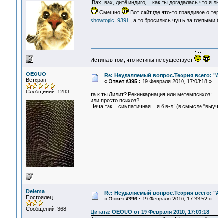
Вах, вах, дитё индиго,... как ты догадалась что я л
Смешно
Вот сайт,где что-то правдивое о т
showtopic=9391
, а то бросились чушь за глупыми
Истина в том, что истины не существует
OEOUO
Re: Неудаляемый вопрос.Теория всего: "А
Ветеран
«
Ответ #395 :
19 Февраля 2010, 17:03:18 »
Сообщений: 1283
та к ты Лилит? Рекинкарнация или метемпсихоз:
или просто психоз?...
Неча так... симпатичная... я б в-л! (в смысле "выу
Delema
Re: Неудаляемый вопрос.Теория всего: "А
Постоялец
«
Ответ #396 :
19 Февраля 2010, 17:33:52 »
Сообщений: 368
Цитата: OEOUO от 19 Февраля 2010, 17:03:18