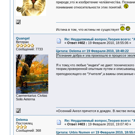
природе,это ж изобретение человечества. Познани
понимание относительности этих понятий.
Истина в том, что истины не существует
Quangel
Re: Неудаляемый вопрос.Теория всего: "А
Ветеран
«
Ответ #402 :
19 Февраля 2010, 18:55:06 »
Сообщений: 7733
Цитата: Delema от 19 Февраля 2010, 18:48:22
Познание добра и зла произошло в процессе эвол
Я к тому,что любые "индиги" не дают техническог
теории,проверенной опытным путем и описывающе
преподносящего ее "Учителя",а важны описанные
Сaementarius Civitas
Solis Aeterna
«Осенний Ангел прячется в дождях. В листве янтарн
Delema
Re: Неудаляемый вопрос.Теория всего: "А
Постоялец
«
Ответ #403 :
19 Февраля 2010, 19:07:40 »
Сообщений: 368
Цитата: Urbis Numen от 19 Февраля 2010, 18:55: