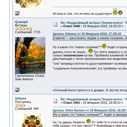
Истина в том, что истины не существует
Quangel
Re: Неудаляемый вопрос.Теория всего: "А
Ветеран
«
Ответ #400 :
19 Февраля 2010, 18:25:33 »
Сообщений: 7733
Цитата: Delema от 19 Февраля 2010, 17:35:16
главное — рассказать людям о новом сознании, н
Ну и какое это "новое сознание"?
Ходят и призы
думать,этого не знало...
Тут опять вернусь к т
только
техническим
путем. Проблема взаимной лю
декогеренции с четко прописанными мат.моделям
"зла" матрица плотности души принимает нулевые
"социально-психологическим",эту проблему не р
Сaementarius Civitas
Solis Aeterna
«Осенний Ангел прячется в дождях. В листве янтарн
Delema
Re: Неудаляемый вопрос.Теория всего: "А
Постоялец
«
Ответ #401 :
19 Февраля 2010, 18:48:22 »
Сообщений: 368
Цитата: Urbis Numen от 19 Февраля 2010, 18:25:
Ну и какое это "новое сознание"? Ходят и призыва
Ну, ты даешь Ньюмэн.
От тебя-то я этого не о
тебе сказал, что оно такое? У Ауробиндо о нем вс