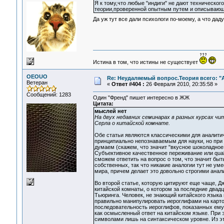
Я к тому,что любые "индиги" не дают техническо
теории,проверенной опытным путем и описываю
Да уж тут все дали психологи по-моему, а что дад
Истина в том, что истины не существует
OEOUO
Re: Неудаляемый вопрос.Теория всего: "А
Ветеран
«
Ответ #404 :
26 Февраля 2010, 20:35:58 »
Сообщений: 1283
Один "Френд" пишет интересно в ЖЖ
Цитата:
мыслей нет
На двух недавних семинарах в разных курсах ч
Серла о китайской комнате.
Обе статьи являются классическими для аналитич
принципиально непознаваемым для науки, но при 
думаем (скажем, что значит "вкусное шоколадное
Субъективное качественное переживание или quali
сможем ответить на вопрос о том, что значит бы
собственных, так что никакие аналогии тут не ум
мира, причем делает это довольно строгими анал
Во второй статье, которую цитируют еще чаще, Д
китайской комнаты, о котором за последние двад
Тьюринга. Человек, не знающий китайского языка 
правильно манипулировать иероглифами на карточ
последовательность иероглифов, показанных ему,
как осмысленный ответ на китайском языке. При э
символами лишь на синтаксическом уровне. Из эт