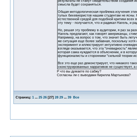
результаты не станут свидетельством создания 
смысла будет сохраняться.
Общая методологическая проблема изучения этих
тупых бихевиористов нашим студентам не ясны. Н
естественной средой для подобной критики всех 
эту тему - получается, что и радикал Нагель, и р
Но, решая эту проблему в аудитории, я раз за ра
Нагель предлагают, как говорят американцы, сти
Например, на вопрос о том, что значит быть лету
же ситуация еще более забавная, поскольку хотя
эксперимент и иллюстрирует интуитивно очевидн
взгляде оказывается, что эта "очевидность" явл
которая сама нуждается в объяснении, и в котор
функционалисты и сторонники "сильной теории ис
Все это еще раз демонстрирует, что никакого так
сконструированных нарративов не существует, а 
Р что вы думаете по сабжу?
Согласны ли с выводами Кирилла Мартынова?
Страниц:
1
...
25
26
[
27
]
28
29
...
39
Все