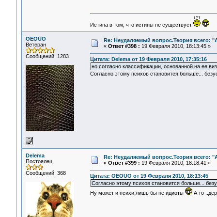
Истина в том, что истины не существует
OEOUO
Re: Неудаляемый вопрос.Теория всего: "А
Ветеран
«
Ответ #398 :
19 Февраля 2010, 18:13:45 »
Сообщений: 1283
Цитата: Delema от 19 Февраля 2010, 17:35:16
но согласно классификации, основанной на ее виз
Согласно этому психов становится больше... безус
Delema
Re: Неудаляемый вопрос.Теория всего: "А
Постоялец
«
Ответ #399 :
19 Февраля 2010, 18:18:41 »
Сообщений: 368
Цитата: OEOUO от 19 Февраля 2010, 18:13:45
Согласно этому психов становится больше... безу
Ну может и психи,лишь бы не идиоты
А то ..де