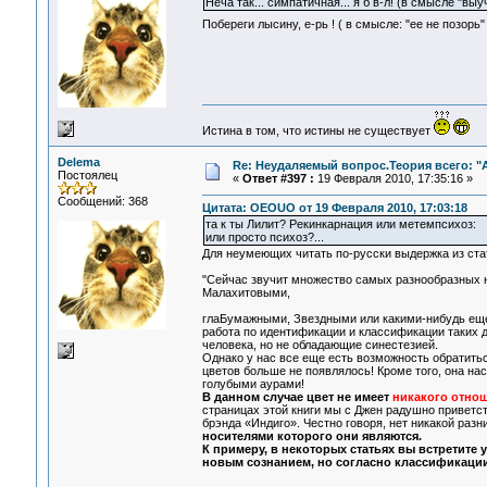
Неча так... симпатичная... я б в-л! (в смысле "вы
Побереги лысину, е-рь ! ( в смысле: "ее не позор
Истина в том, что истины не существует
Delema
Re: Неудаляемый вопрос.Теория всего: "А
Постоялец
«
Ответ #397 :
19 Февраля 2010, 17:35:16 »
Сообщений: 368
Цитата: OEOUO от 19 Февраля 2010, 17:03:18
та к ты Лилит? Рекинкарнация или метемпсихоз:
или просто психоз?...
Для неумеющих читать по-русски выдержка из стат
"Сейчас звучит множество самых разнообразных н
Малахитовыми,
глаБумажными, Звездными или какими-нибудь еще
работа по идентификации и классификации таких д
человека, но не обладающие синестезией.
Однако у нас все еще есть возможность обратиться
цветов больше не появлялось! Кроме того, она на
голубыми аурами!
В данном случае цвет не имеет
никакого отно
страницах этой книги мы с Джен радушно приветст
брэнда «Индиго». Честно говоря, нет никакой разн
носителями которого они являются.
К примеру, в некоторых статьях вы встретите
новым сознанием, но согласно классификации,