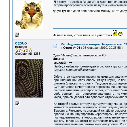
Я к тому,что любые "индиги" не дают техническо
теории,проверенной опытным путем и описываю
Да уж тут все дали психологи по-моему, а что дад
Истина в том, что истины не существует
OEOUO
Re: Неудаляемый вопрос.Теория всего: "А
Ветеран
«
Ответ #404 :
26 Февраля 2010, 20:35:58 »
Сообщений: 1283
Один "Френд" пишет интересно в ЖЖ
Цитата:
мыслей нет
На двух недавних семинарах в разных курсах ч
Серла о китайской комнате.
Обе статьи являются классическими для аналитич
принципиально непознаваемым для науки, но при 
думаем (скажем, что значит "вкусное шоколадное
Субъективное качественное переживание или quali
сможем ответить на вопрос о том, что значит бы
собственных, так что никакие аналогии тут не ум
мира, причем делает это довольно строгими анал
Во второй статье, которую цитируют еще чаще, Д
китайской комнаты, о котором за последние двад
Тьюринга. Человек, не знающий китайского языка 
правильно манипулировать иероглифами на карточ
последовательность иероглифов, показанных ему,
как осмысленный ответ на китайском языке. При э
символами лишь на синтаксическом уровне. Из эт