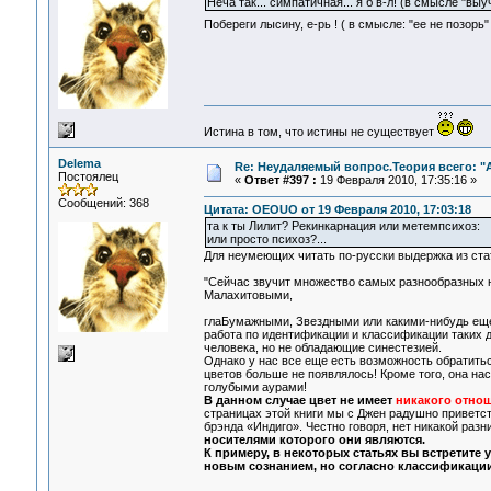
Неча так... симпатичная... я б в-л! (в смысле "вы
Побереги лысину, е-рь ! ( в смысле: "ее не позор
Истина в том, что истины не существует
Delema
Re: Неудаляемый вопрос.Теория всего: "А
Постоялец
«
Ответ #397 :
19 Февраля 2010, 17:35:16 »
Сообщений: 368
Цитата: OEOUO от 19 Февраля 2010, 17:03:18
та к ты Лилит? Рекинкарнация или метемпсихоз:
или просто психоз?...
Для неумеющих читать по-русски выдержка из стат
"Сейчас звучит множество самых разнообразных н
Малахитовыми,
глаБумажными, Звездными или какими-нибудь еще
работа по идентификации и классификации таких д
человека, но не обладающие синестезией.
Однако у нас все еще есть возможность обратиться
цветов больше не появлялось! Кроме того, она на
голубыми аурами!
В данном случае цвет не имеет
никакого отно
страницах этой книги мы с Джен радушно приветст
брэнда «Индиго». Честно говоря, нет никакой разн
носителями которого они являются.
К примеру, в некоторых статьях вы встретите
новым сознанием, но согласно классификации,