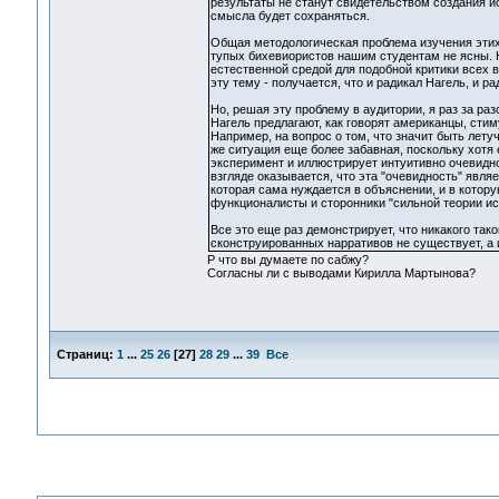
результаты не станут свидетельством создания 
смысла будет сохраняться.
Общая методологическая проблема изучения этих
тупых бихевиористов нашим студентам не ясны. Н
естественной средой для подобной критики всех 
эту тему - получается, что и радикал Нагель, и р
Но, решая эту проблему в аудитории, я раз за ра
Нагель предлагают, как говорят американцы, сти
Например, на вопрос о том, что значит быть лету
же ситуация еще более забавная, поскольку хотя
эксперимент и иллюстрирует интуитивно очевидн
взгляде оказывается, что эта "очевидность" явл
которая сама нуждается в объяснении, и в котор
функционалисты и сторонники "сильной теории ис
Все это еще раз демонстрирует, что никакого так
сконструированных нарративов не существует, а 
Р что вы думаете по сабжу?
Согласны ли с выводами Кирилла Мартынова?
Страниц:
1
...
25
26
[
27
]
28
29
...
39
Все