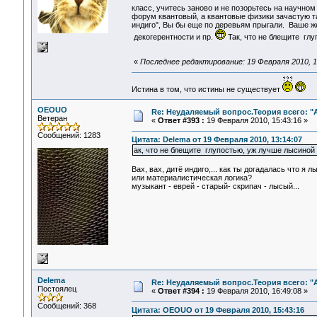
класс, учитесь заново и не позорьтесь на научн
форум квантовый, а квантовые физики зачастую та
индиго", Вы бы еще по деревьям прыгали. Ваше же
декогерентности и пр.
Так, что не блещите гл
«
Последнее редактирование: 19 Февраля 2010, 1
Истина в том, что истины не существует
OEOUO
Re: Неудаляемый вопрос.Теория всего: "А
Ветеран
«
Ответ #393 :
19 Февраля 2010, 15:43:16 »
Сообщений: 1283
Цитата: Delema от 19 Февраля 2010, 13:14:07
ак, что не блещите глупостью, уж лучше лысиной
Вах, вах, дитё индиго,... как ты догадалась что я 
или материалистическая логика?
музыкант - еврей - старый- скрипач - лысый...
Delema
Re: Неудаляемый вопрос.Теория всего: "А
Постоялец
«
Ответ #394 :
19 Февраля 2010, 16:49:08 »
Сообщений: 368
Цитата: OEOUO от 19 Февраля 2010, 15:43:16