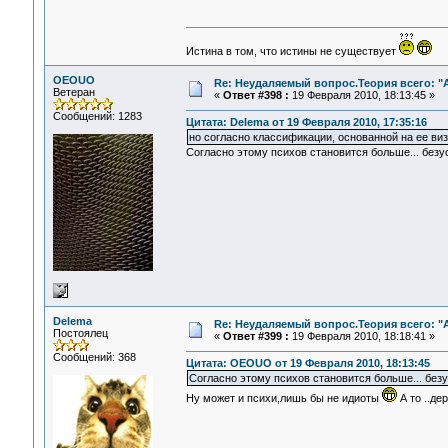
Истина в том, что истины не существует
OEOUO
Re: Неудаляемый вопрос.Теория всего: "А
Ветеран
«
Ответ #398 :
19 Февраля 2010, 18:13:45 »
Сообщений: 1283
Цитата: Delema от 19 Февраля 2010, 17:35:16
но согласно классификации, основанной на ее виз
Согласно этому психов становится больше... безус
Delema
Re: Неудаляемый вопрос.Теория всего: "А
Постоялец
«
Ответ #399 :
19 Февраля 2010, 18:18:41 »
Сообщений: 368
Цитата: OEOUO от 19 Февраля 2010, 18:13:45
Согласно этому психов становится больше... безу
Ну может и психи,лишь бы не идиоты
А то ..де