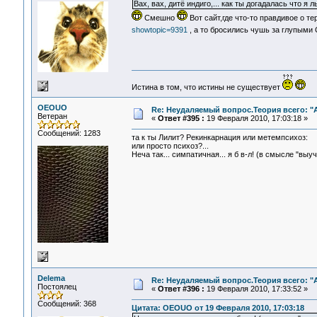
Вах, вах, дитё индиго,... как ты догадалась что я л
Смешно
Вот сайт,где что-то правдивое о т
showtopic=9391
, а то бросились чушь за глупыми
Истина в том, что истины не существует
OEOUO
Re: Неудаляемый вопрос.Теория всего: "А
Ветеран
«
Ответ #395 :
19 Февраля 2010, 17:03:18 »
Сообщений: 1283
та к ты Лилит? Рекинкарнация или метемпсихоз:
или просто психоз?...
Неча так... симпатичная... я б в-л! (в смысле "выу
Delema
Re: Неудаляемый вопрос.Теория всего: "А
Постоялец
«
Ответ #396 :
19 Февраля 2010, 17:33:52 »
Сообщений: 368
Цитата: OEOUO от 19 Февраля 2010, 17:03:18