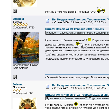
Истина в том, что истины не существует
Quangel
Re: Неудаляемый вопрос.Теория всего: "А
Ветеран
«
Ответ #400 :
19 Февраля 2010, 18:25:33 »
Сообщений: 7733
Цитата: Delema от 19 Февраля 2010, 17:35:16
главное — рассказать людям о новом сознании, н
Ну и какое это "новое сознание"?
Ходят и призы
думать,этого не знало...
Тут опять вернусь к т
только
техническим
путем. Проблема взаимной лю
декогеренции с четко прописанными мат.моделям
"зла" матрица плотности души принимает нулевые
"социально-психологическим",эту проблему не р
Сaementarius Civitas
Solis Aeterna
«Осенний Ангел прячется в дождях. В листве янтарн
Delema
Re: Неудаляемый вопрос.Теория всего: "А
Постоялец
«
Ответ #401 :
19 Февраля 2010, 18:48:22 »
Сообщений: 368
Цитата: Urbis Numen от 19 Февраля 2010, 18:25:
Ну и какое это "новое сознание"? Ходят и призыва
Ну, ты даешь Ньюмэн.
От тебя-то я этого не о
тебе сказал, что оно такое? У Ауробиндо о нем вс