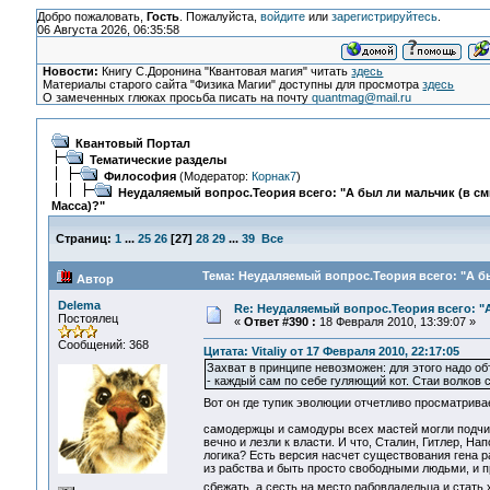
Добро пожаловать,
Гость
. Пожалуйста,
войдите
или
зарегистрируйтесь
.
06 Августа 2026, 06:35:58
Новости:
Книгу С.Доронина "Квантовая магия" читать
здесь
Материалы старого сайта "Физика Магии" доступны для просмотра
здесь
О замеченных глюках просьба писать на почту
quantmag@mail.ru
Квантовый Портал
Тематические разделы
Философия
(Модератор:
Корнак7
)
Неудаляемый вопрос.Теория всего: "А был ли мальчик (в с
Масса)?"
Страниц:
1
...
25
26
[
27
]
28
29
...
39
Все
Тема: Неудаляемый вопрос.Теория всего: "А бы
Автор
Delema
Re: Неудаляемый вопрос.Теория всего: "А
Постоялец
«
Ответ #390 :
18 Февраля 2010, 13:39:07 »
Сообщений: 368
Цитата: Vitaliy от 17 Февраля 2010, 22:17:05
Захват в принципе невозможен: для этого надо об
- каждый сам по себе гуляющий кот. Стаи волков су
Вот он где тупик эволюции отчетливо просматрив
самодержцы и самодуры всех мастей могли подчи
вечно и лезли к власти. И что, Сталин, Гитлер, На
логика? Есть версия насчет существования гена ра
из рабства и быть просто свободными людьми, и п
сбежать, а сесть на место рабовладельца и стать