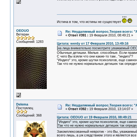
Истина в том, что истины не существует
OEOUO
Re: Неудаляемый вопрос.Теория всего: "А
Ветеран
«
Ответ #391 :
19 Февраля 2010, 08:49:21 »
Сообщений: 1283
Цитата: werdy от 17 Февраля 2010, 13:49:16
на лица внимательно посмотрите уважаемый O
Обычные детишки. Милые. способные. Если правиль
С чего Вы взяли что они какие-то там.. "индиго"?
"Индиго" это, кроме шутки психологов, еще самно
Так что не нужно нормальных детишек так определ
Delema
Re: Неудаляемый вопрос.Теория всего: "А
Постоялец
«
Ответ #392 :
19 Февраля 2010, 13:14:07 »
Сообщений: 368
Цитата: OEOUO от 19 Февраля 2010, 08:49:21
"Индиго" это, кроме шутки психологов, еще самн
Так что не нужно нормальных детишек так определ
Закомплексованный невротик - это Вы, уважаемы
всего лишь, а уж следствием этого и является все