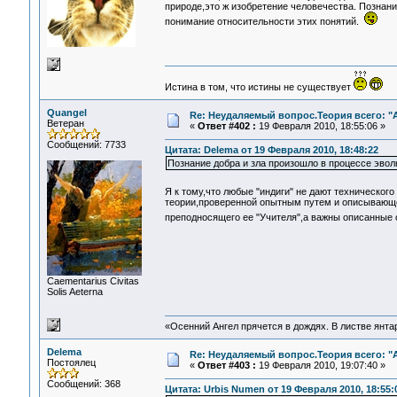
природе,это ж изобретение человечества. Познани
понимание относительности этих понятий.
Истина в том, что истины не существует
Quangel
Re: Неудаляемый вопрос.Теория всего: "А
Ветеран
«
Ответ #402 :
19 Февраля 2010, 18:55:06 »
Сообщений: 7733
Цитата: Delema от 19 Февраля 2010, 18:48:22
Познание добра и зла произошло в процессе эвол
Я к тому,что любые "индиги" не дают техническог
теории,проверенной опытным путем и описывающе
преподносящего ее "Учителя",а важны описанные
Сaementarius Civitas
Solis Aeterna
«Осенний Ангел прячется в дождях. В листве янтарн
Delema
Re: Неудаляемый вопрос.Теория всего: "А
Постоялец
«
Ответ #403 :
19 Февраля 2010, 19:07:40 »
Сообщений: 368
Цитата: Urbis Numen от 19 Февраля 2010, 18:55: