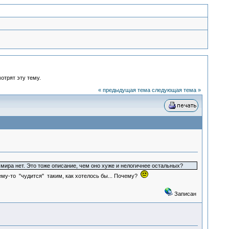
отрят эту тему.
« предыдущая тема
следующая тема »
то мира нет. Это тоже описание, чем оно хуже и нелогичнее остальных?
ему-то "чудится" таким, как хотелось бы... Почему?
Записан