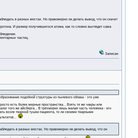
аблюдать в разных местах. Но правомерно ли делать вывод, что он скачет
 протона. И размер получившегося атома. как то сложно выглядит сама
аблюдении.
ментарных частиц.
Записан
бразование подобной структуры из пылевого облака - это уже
росто есть более мерные пространства... Взять те же чакры или
лог того же айсберга... В трёхмерке лишь малая часть человека - его
овать возле тварной тушки пациента, то ли своими тварными
ультатов...
наблюдать в разных местах. Но правомерно ли делать вывод, что он