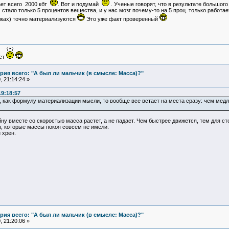
ает всего 2000 кбт
. Вот и подумай
. Ученые говорят, что в результате большог
ю) стало только 5 процентов вещества, и у нас мозг почему-то на 5 проц. только работа
лках) точно материализуются
Это уже факт проверенный
ует
ия всего: "А был ли мальчик (в смысле: Масса)?"
 21:14:24 »
19:18:57
как формулу материализации мысли, то вообще все встает на места сразу: чем медл
 вместе со скоростью масса растет, а не падает. Чем быстрее движется, тем для ст
, которые массы покоя совсем не имели.
 хрен.
ия всего: "А был ли мальчик (в смысле: Масса)?"
 21:20:06 »