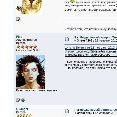
сек
, а сознание за сек. восприним
янь, наверно), а материей (т.е. хрень
может быть и нет. Мысли о ложках (ви
Истина в том, что истины не существ
Pipa
Re: Неудаляемый вопрос.Теор
Администратор
«
Ответ #268 :
12 Февраля 2010,
Ветеран
Цитата: Delema от 12 Февраля 2010, 
Сообщений: 3660
А если формулку Эйнштейна принять, 
материализуется таким образом.
Все полностью наоборот: по Эйнштейну
света массу обретают даже те объекты
Но, полагаю, что для Delema это один
Квантовая инструменталистка
Quangel
Re: Неудаляемый вопрос.Теор
Ветеран
«
Ответ #269 :
12 Февраля 2010,