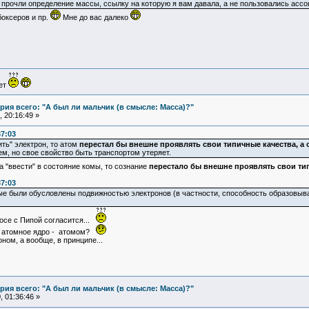
и прочли определение массы, ссылку на которую я вам давала, а не пользовались ассо
боксеров и пр.
Мне до вас далеко
ует
ия всего: "А был ли мальчик (в смысле: Масса)?"
 20:16:49 »
37:03
ть" электрон, то атом
перестал бы внешне проявлять свои типичные качества, а
м, но свое свойство быть транспортом утеряет.
а "ввести" в состояние комы, то сознание
перестало бы внешне проявлять свои тип
37:03
рые были обусловлены подвижностью электронов (в частности, способность образовыва
осе с Пипой согласится...
" атомное ядро - атомом?
ом, а вообще, в принципе...
ия всего: "А был ли мальчик (в смысле: Масса)?"
 01:36:46 »