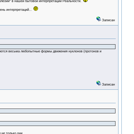
иллюзии" в нашей бытовой интерпретации Реальности.
ень интерпретаций...
Записан
вляются весьма любопытные формы движения нуклонов (протонов и
Записан
 не только они...