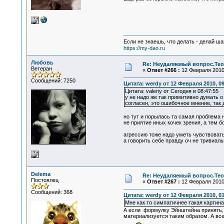
Если не знаешь, что делать - делай ша
https://my-dao.ru
Любовь
Re: Неудаляемый вопрос.Теор
Ветеран
«
Ответ #266 :
12 Февраля 2010,
Сообщений: 7250
Цитата: werdy от 12 Февраля 2010, 09
Цитата: valeriy от Сегодня в 08:47:55
у не надо же так примитивно думать о
согласен, это ошибочное мнение, так
но тут и порылась та самая проблема 
не приятие иных кочек зрения, а тем б
агрессию тоже надо уметь чувствовать
а говорить себе правду оч не тривиаль
Delema
Re: Неудаляемый вопрос.Теор
Постоялец
«
Ответ #267 :
12 Февраля 2010,
Сообщений: 368
Цитата: werdy от 12 Февраля 2010, 01
Мне как то симпатичнее такая картина
А если формулку Эйнштейна принять, 
материализуется таким образом. А все