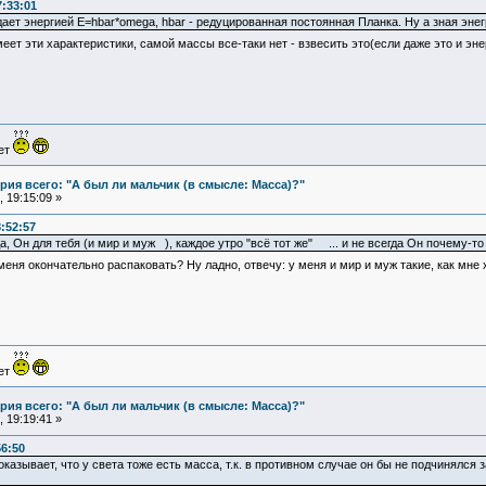
7:33:01
ает энергией E=hbar*omega, hbar - редуцированная постоянная Планка. Ну а зная эн
меет эти характеристики, самой массы все-таки нет - взвесить это(если даже это и эне
ует
ия всего: "А был ли мальчик (в смысле: Масса)?"
 19:15:09 »
:52:57
гда, Он для тебя (и мир и муж ), каждое утро "всё тот же" ... и не всегда Он почему-т
еня окончательно распаковать? Ну ладно, отвечу: у меня и мир и муж такие, как мне
ует
ия всего: "А был ли мальчик (в смысле: Масса)?"
 19:19:41 »
56:50
азывает, что у света тоже есть масса, т.к. в противном случае он бы не подчинялся з