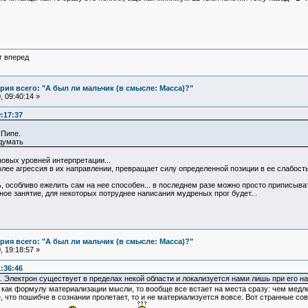
г вперед
ия всего: "А был ли мальчик (в смысле: Масса)?"
 09:40:14 »
:17:37
 Пипе.
 думать
новых уровней интерпретации...
олее агрессия в их направлении, превращает силу определенной позиции в ее слабость
, особливо ежелить сам на нее способен... в последнем разе можно просто приписыва
ное занятие, для некоторых потруднее написания мудреных прог будет...
ия всего: "А был ли мальчик (в смысле: Масса)?"
 19:18:57 »
:36:46
. Электрон существует в пределах некой области и локализуется нами лишь при его н
как формулу материализации мысли, то вообще все встает на места сразу: чем медле
, что пошибче в сознании пролетает, то и не материализуется вовсе. Вот странные со