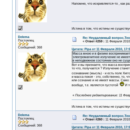
Напомню, что искривляется-то , как р
Истина в том, что истины не существ
Delema
Re: Неудаляемый вопрос.Теор
Постоялец
«
Ответ #259 :
11 Февраля 2010,
Сообщений: 368
Цитата: Pipa от 11 Февраля 2010, 17:
Масса мною и в физике воспринимается
электромагнитное излучение не имеет,
в неподвижном состоянии оно не суще
Вот и вы признаете, что масса восприн
то что, получается ? Излучение станет
сознавание (мысль) - и есть поле Хигг
и масса покоя - это, собственно, то, 
или сознание и не имеет массы. Само 
вообще, т.е. является пустотой
И т
«
Последнее редактирование: 11 Февр
Истина в том, что истины не существ
Delema
Re: Неудаляемый вопрос.Теор
Постоялец
«
Ответ #260 :
11 Февраля 2010,
Сообщений: 368
Цитата: Pipa от 11 Февраля 2010, 17: