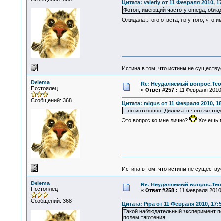
Цитата: valeriy от 11 Февраля 2010, 1
Фотон, имеющий частоту omega, облад
Ожидала этого ответа, но у того, что и
Истина в том, что истины не существ
Delema
Re: Неудаляемый вопрос.Теор
Постоялец
«
Ответ #257 :
11 Февраля 2010,
Сообщений: 368
Цитата: migus от 11 Февраля 2010, 18
...но интересно, Дилема, с чего же то
Это вопрос ко мне лично?
Хочешь м
Истина в том, что истины не существ
Delema
Re: Неудаляемый вопрос.Теор
Постоялец
«
Ответ #258 :
11 Февраля 2010,
Сообщений: 368
Цитата: Pipa от 11 Февраля 2010, 17:
Такой наблюдательный эксперимент пок
полем тяготения.