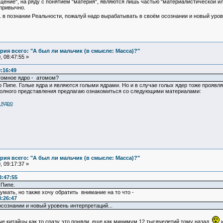
ещение", на ряду с понятием "материя", являются лишь частью "материалистической 
 привычно.
 в познании Реальности, пожалуй надо вырабатывать в своём осознании и новый уров
ия всего: "А был ли мальчик (в смысле: Масса)?"
 08:47:55 »
:16:49
атомное ядро - атомом?
 о Пипе. Голые ядра и являются голыми ядрами. Но и в случае голых ядер тоже проя
полного представления предлагаю ознакомиться со следующими материалами:
 ядро
ия всего: "А был ли мальчик (в смысле: Масса)?"
 09:17:37 »
8:47:55
 Пипе.
умать, но также хочу обратить внимание на то что -
:26:47
сознании и новый уровень интерпретаций...
ые китайцы как то сразу это поняли, еще как минимум 12 тысячелетий тому назад
и