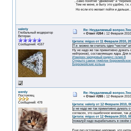
...само понятие "движение" и "перем
Тем не мене, в быту это удобно, т.к.
Но если кто желает пойти и дальше...
valeriy
Re: Неудаляемый вопрос.Теор
Глобальный модератор
«
Ответ #264 :
12 Февраля 2010,
Ветеран
Цитата: migus от 11 Февраля 2010, 20
Сообщений: 4167
Т.е. можно ли считать одно "чистое" 
Ну не надо же так примитивно думать
нейтронов), составляющих ядра. Для 
Измерен зарядовый радиус гелия-8
Открыто самое тяжёлое борромейское
Борромейские кольца
werdy
Re: Неудаляемый вопрос.Теор
Постоялец
«
Ответ #265 :
12 Февраля 2010,
Сообщений: 478
Цитата: valeriy от 12 Февраля 2010, 0
у не надо же так примитивно думать о
согласен, это ошибочное мнение, так д
Цитата: migus от 12 Февраля 2010, 08
пожалуй надо вырабатывать в своём о
Еще раз осторожно напомню, что хитр