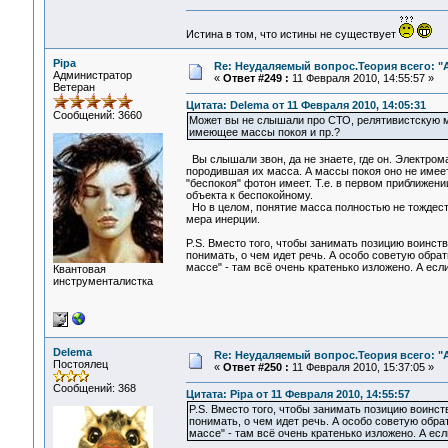
Истина в том, что истины не существует
Pipa
Re: Неудаляемый вопрос.Теория всего: "А
Администратор
«
Ответ #249 :
11 Февраля 2010, 14:55:57 »
Ветеран
Цитата: Delema от 11 Февраля 2010, 14:05:31
Сообщений: 3660
Может вы не слышали про СТО, релятивистскую м
имеющее массы покоя и пр.?
Вы слышали звон, да не знаете, где он. Электром
породившая их масса. А массы покоя оно не имеет
"беспокоя" фотон имеет. Т.е. в первом приближени
объекта к беспокойному.
Но в целом, понятие масса полностью не тождест
мера инерции.
P.S. Вместо того, чтобы занимать позицию воинс
понимать, о чем идет речь. А особо советую обра
массе" - там всё очень кратенько изложено. А есл
Квантовая
инструменталистка
Delema
Re: Неудаляемый вопрос.Теория всего: "А
Постоялец
«
Ответ #250 :
11 Февраля 2010, 15:37:05 »
Сообщений: 368
Цитата: Pipa от 11 Февраля 2010, 14:55:57
P.S. Вместо того, чтобы занимать позицию воинс
понимать, о чем идет речь. А особо советую обр
массе" - там всё очень кратенько изложено. А ес