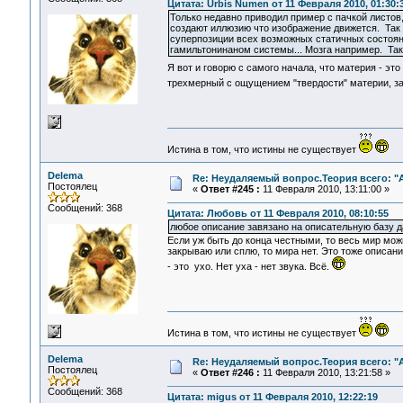
Цитата: Urbis Numen от 11 Февраля 2010, 01:30:
Только недавно приводил пример с пачкой листов
создают иллюзию что изображение движется. Так 
суперпозиции всех возможных статичных состоян
гамильтонинаном системы... Мозга например. Та
Я вот и говорю с самого начала, что материя - эт
трехмерный с ощущением "твердости" материи, за
Истина в том, что истины не существует
Delema
Re: Неудаляемый вопрос.Теория всего: "А
Постоялец
«
Ответ #245 :
11 Февраля 2010, 13:11:00 »
Сообщений: 368
Цитата: Любовь от 11 Февраля 2010, 08:10:55
любое описание завязано на описательную базу да
Если уж быть до конца честными, то весь мир можно
закрываю или сплю, то мира нет. Это тоже описани
- это ухо. Нет уха - нет звука. Всё.
Истина в том, что истины не существует
Delema
Re: Неудаляемый вопрос.Теория всего: "А
Постоялец
«
Ответ #246 :
11 Февраля 2010, 13:21:58 »
Сообщений: 368
Цитата: migus от 11 Февраля 2010, 12:22:19