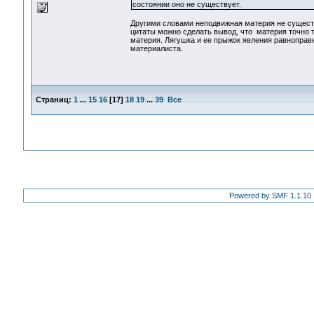
состоянии оно не существует.
Другими словами неподвижная материя не существ
цитаты можно сделать вывод, что материя точно т
материя. Лягушка и ее прыжок явления равноправн
материалиста.
Страниц:
1
...
15
16
[
17
]
18
19
...
39
Все
Powered by SMF 1.1.10