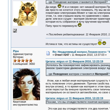
...где Поведение материи становится Материей?
Да нигде.
Я ж и говорю: нет никакой материи.П
им просто не хочется этого понимать. Ну мы же в
планетами-электронами.Может и там на электронах 
этом, т.к. они страшно малы по сравнению с нами
деле: или все сущее - материя (включая траектор
которая есть собранное в кучу кручение кручений.
Пипу просто перемкнуло
«
Последнее редактирование: 11 Февраля 2010, 1
Истина в том, что истины не существует
Pipa
Re: Неудаляемый вопрос.Теория всего: "А
Администратор
«
Ответ #247 :
11 Февраля 2010, 13:37:03 »
Ветеран
Цитата: migus от 11 Февраля 2010, 12:22:19
Сообщений: 3660
Хотелось бы поконкретнее зафиксировать разницу.
имеем траектории движения электронов вокруг ядр
...где
Поведение
материи становится
Материей
Атом, как и любая иная материальная сущность тож
есть появление этого движения. Причем свойства
внутри атома), в то время как материя в этом про
атом перестал бы внешне проявлять свои типичные 
материально он останется автомобилем, но свое с
Цитата: migus от 11 Февраля 2010, 12:22:19
Квантовая
Похоже, что вы отождествляете понятия материи 
инструменталистка
Это как раз вы отождествляете эти два понятия. 