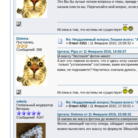
Это Вы бы лучше читали вопросы и темы, прежде 
начали плести вы. Перечитайте мой вопрос, если
Истина в том, что истины не существует
Delema
Re: Неудаляемый вопрос.Теория всего: "А
Постоялец
«
Ответ #251 :
11 Февраля 2010, 15:58:32 »
Сообщений: 368
Цитата: Pipa от 11 Февраля 2010, 14:55:57
А массу "беспокоя" фотон имеет.
А вот это главное из всего, что я здесь хочу сказ
только "успокоенном" состоянии, вами воспринима
вами, не подскажете? Научитесь сначала думать, 
Истина в том, что истины не существует
valeriy
Re: Неудаляемый вопрос.Теория всего: "А
Глобальный модератор
«
Ответ #252 :
11 Февраля 2010, 17:33:01 »
Ветеран
Цитата: Delema от 11 Февраля 2010, 15:58:32
Сообщений: 4167
А какова же масса фотона до момента измерения 
Фотон, имеющий частоту omega, обладает энергией
можно вычислить его массу по формуле Эйнштей