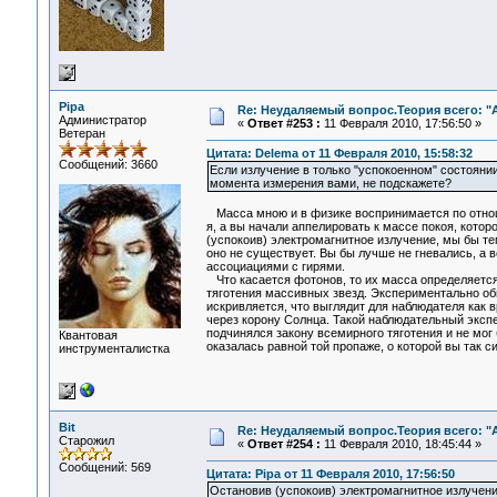
Pipa
Re: Неудаляемый вопрос.Теория всего: "А
Администратор
«
Ответ #253 :
11 Февраля 2010, 17:56:50 »
Ветеран
Цитата: Delema от 11 Февраля 2010, 15:58:32
Сообщений: 3660
Если излучение в только "успокоенном" состоянии
момента измерения вами, не подскажете?
Масса мною и в физике воспринимается по отноше
я, а вы начали аппелировать к массе покоя, котор
(успокоив) электромагнитное излучение, мы бы те
оно не существует. Вы бы лучше не гневались, а 
ассоциациями с гирями.
Что касается фотонов, то их масса определяется 
тяготения массивных звезд. Экспериментально обн
искривляется, что выглядит для наблюдателя как 
через корону Солнца. Такой наблюдательный экспер
подчинялся закону всемирного тяготения и не мог
Квантовая
оказалась равной той пропаже, о которой вы так с
инструменталистка
Bit
Re: Неудаляемый вопрос.Теория всего: "А
Старожил
«
Ответ #254 :
11 Февраля 2010, 18:45:44 »
Сообщений: 569
Цитата: Pipa от 11 Февраля 2010, 17:56:50
Остановив (успокоив) электромагнитное излучени