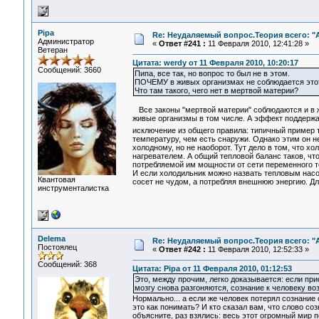
Pipa
Re: Неудаляемый вопрос.Теория всего: "А
Администратор
«
Ответ #241 :
11 Февраля 2010, 12:41:28 »
Ветеран
Цитата: werdy от 11 Февраля 2010, 10:20:17
Сообщений: 3660
Пипа, все так, но вопрос то был не в этом.
ПОЧЕМУ в живых организмах не соблюдается этот
Что там такого, чего нет в мертвой материи?
Все законы "мертвой материи" соблюдаются и в ж
живые организмы в том числе. А эффект поддержан
исключение из общего правила: типичный пример 
температуру, чем есть снаружи. Однако этим он не
холодному, но не наоборот. Тут дело в том, что х
нагревателем. А общий тепловой баланс таков, чт
потребляемой им мощности от сети переменного то
И если холодильник можно назвать тепловым насос
Квантовая
сосет не чудом, а потребляя внешнюю энергию. Дл
инструменталистка
Delema
Re: Неудаляемый вопрос.Теория всего: "А
Постоялец
«
Ответ #242 :
11 Февраля 2010, 12:52:33 »
Сообщений: 368
Цитата: Pipa от 11 Февраля 2010, 01:12:53
Это, между прочим, легко доказывается: если прио
мозгу снова разгоняются, сознание к человеку во
Нормально... а если же человек потерял сознание 
это как понимать? И кто сказал вам, что слово со
объясните, раз взялись: весь этот огромный мир 