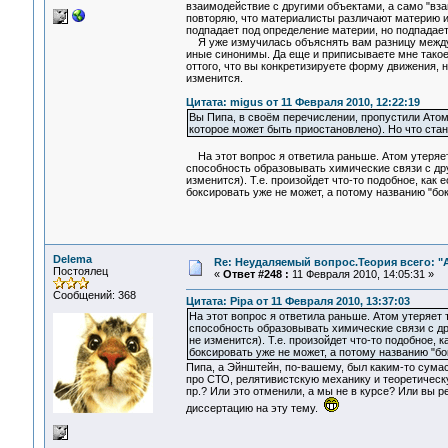
взаимодействие с другими объектами, а само "вза
повторяю, что материалисты различают материю и 
подпадает под определение материи, но подпадае
Я уже измучилась объяснять вам разницу между 
иные синонимы. Да еще и приписываете мне такое 
оттого, что вы конкретизируете форму движения, 
изменится.
Цитата: migus от 11 Февраля 2010, 12:22:19
Вы Пипа, в своём перечислении, пропустили Атом.
которое может быть приостановлено). Но что ста
На этот вопрос я ответила раньше. Атом утеряет
способность образовывать химические связи с дру
изменится). Т.е. произойдет что-то подобное, как
боксировать уже не может, а потому названию "бо
Delema
Re: Неудаляемый вопрос.Теория всего: "А
Постоялец
«
Ответ #248 :
11 Февраля 2010, 14:05:31 »
Сообщений: 368
Цитата: Pipa от 11 Февраля 2010, 13:37:03
На этот вопрос я ответила раньше. Атом утеряет 
способность образовывать химические связи с дру
не изменится). Т.е. произойдет что-то подобное, 
боксировать уже не может, а потому названию "бо
Пипа, а Эйнштейн, по-вашему, был каким-то сума
про СТО, релятивистскую механику и теоретическ
пр.? Или это отменили, а мы не в курсе? Или вы 
диссертацию на эту тему.