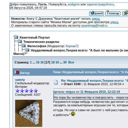
Добро пожаловать,
Гость
. Пожалуйста,
войдите
или
зарегистрируйтесь
.
08 Августа 2026, 04:47:19
Новости:
Книгу С.Доронина "Квантовая магия" читать
здесь
Материалы старого сайта "Физика Магии" доступны для просмотра
здесь
О замеченных глюках просьба писать на почту
quantmag@mail.ru
Квантовый Портал
Тематические разделы
Философия
(Модератор:
Корнак7
)
Неудаляемый вопрос.Теория всего: "А был ли мальчик (в с
Масса)?"
Страниц:
1
...
15
16
[
17
]
18
19
...
39
Все
Тема: Неудаляемый вопрос.Теория всего: "А бы
Автор
valeriy
Re: Неудаляемый вопрос.Теория всего: "А
Глобальный модератор
«
Ответ #240 :
11 Февраля 2010, 12:40:54 »
Ветеран
Цитата: migus от 11 Февраля 2010, 12:22:19
Сообщений: 4167
Но пора бы человечеству и повзрослеть - перест
Разумеется когда-нибудь челвечество достигнет с
засадить за компьютерные игрушки (не те, которы
оттуда. Но они и сами не захотят с ней расстават
и работать"