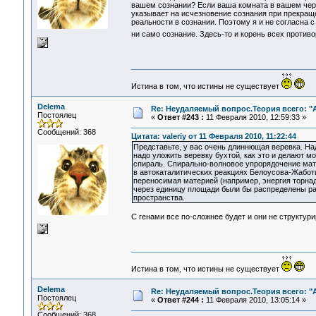
вашем сознании? Если ваша комната в вашем череп
указывает на исчезновение сознания при прекраще
реальности в сознании. Поэтому я и не согласна 
ни само сознание. Здесь-то и корень всех против
Истина в том, что истины не существует
Delema
Re: Неудаляемый вопрос.Теория всего: "А
Постоялец
«
Ответ #243 :
11 Февраля 2010, 12:59:33 »
Сообщений: 368
Цитата: valeriy от 11 Февраля 2010, 11:22:44
Представьте, у вас очень длиннющая веревка. Над
надо уложить веревку бухтой, как это и делают мо
спираль. Спирально-волновое упрорядочение мат
в автокаталитических реакциях Белоусова-Жаботи
переносимая материей (например, энергия торнад
через единицу площади были бы распределены ра
пространства.
С генами все по-сложнее будет и они не структу
Истина в том, что истины не существует
Delema
Re: Неудаляемый вопрос.Теория всего: "А
Постоялец
«
Ответ #244 :
11 Февраля 2010, 13:05:14 »
Сообщений: 368