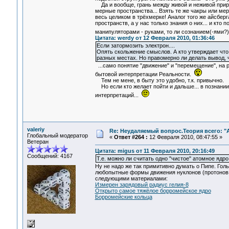
Да и вообще, грань между живой и неживой природ
мерные пространства... Взять те же чакры или мер
весь целиком в трёхмерке! Аналог того же айсберг
пространств, а у нас только знания о них... и кто
манипуляторами - руками, то ли сознанием(-ями?)
Цитата: werdy от 12 Февраля 2010, 01:36:46
Если затормозить электрон....
Опять скольжение смыслов. А кто утверждает что 
разных местах. Но правомерно ли делать вывод, ч
...само понятие "движение" и "перемещение", на 
бытовой интерпретации Реальности.
Тем не мене, в быту это удобно, т.к. привычно.
Но если кто желает пойти и дальше... в познани
интерпретаций...
valeriy
Re: Неудаляемый вопрос.Теория всего: "А
Глобальный модератор
«
Ответ #264 :
12 Февраля 2010, 08:47:55 »
Ветеран
Цитата: migus от 11 Февраля 2010, 20:16:49
Сообщений: 4167
Т.е. можно ли считать одно "чистое" атомное ядр
Ну не надо же так примитивно думать о Пипе. Гол
любопытные формы движения нуклонов (протонов и
следующими материалами:
Измерен зарядовый радиус гелия-8
Открыто самое тяжёлое борромейское ядро
Борромейские кольца