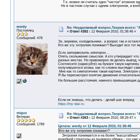
Т.е. можно ли считать одно "чистое" атомное 
Не в частном случае с одним электроном, а вообщ
werdy
Re: Неудаляемый вопрос.Теория всего: "А
Постоялец
«
Ответ #262 :
12 Февраля 2010, 01:36:46 »
Сообщений: 478
Эх, веревки, холодильники.. а вопрос так и остал
Кто же эту энтропию понижает? Выходит все тот ж
Если затормозить электрон....
Опять скольжение смыслов. А кто утверждает что о
разных местах. Но правомерно ли делать вывод, ч
Соотнесите (нарисуйте) на бумаге такую картинку.
получившегося атома. как то сложно выглядит сам
Мне как то симпатичнее такая картина. Электрон 
Я бы пересмотрел понятие движения относительно 
На большие расстояния, намного превышающие дл
Если не знаешь, что делать - делай шаг вперед
https://my-dao.ru
migus
Re: Неудаляемый вопрос.Теория всего: "А
Ветеран
«
Ответ #263 :
12 Февраля 2010, 08:26:47 »
Сообщений: 1789
Цитата: werdy от 12 Февраля 2010, 01:36:46
Кто же эту энтропию понижает?
Энтропия понижается и на более "масштабных" об
подобной структуры из пылевого облака - это уже