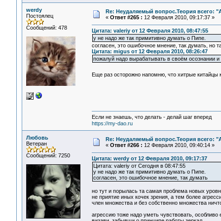
werdy
Re: Неудаляемый вопрос.Теория всего: "А
Постоялец
«
Ответ #265 :
12 Февраля 2010, 09:17:37 »
Сообщений: 478
Цитата: valeriy от 12 Февраля 2010, 08:47:55
у не надо же так примитивно думать о Пипе.
согласен, это ошибочное мнение, так думать, но т
Цитата: migus от 12 Февраля 2010, 08:26:47
пожалуй надо вырабатывать в своём осознании и 
Еще раз осторожно напомню, что хитрые китайцы 
Если не знаешь, что делать - делай шаг вперед
https://my-dao.ru
Любовь
Re: Неудаляемый вопрос.Теория всего: "А
Ветеран
«
Ответ #266 :
12 Февраля 2010, 09:40:14 »
Сообщений: 7250
Цитата: werdy от 12 Февраля 2010, 09:17:37
Цитата: valeriy от Сегодня в 08:47:55
у не надо же так примитивно думать о Пипе.
согласен, это ошибочное мнение, так думать
но тут и порылась та самая проблема новых уровн
не приятие иных кочек зрения, а тем более агресс
член множества и без собственно множества ничто
агрессию тоже надо уметь чувствовать, особливо 
визави, забывши о принципе работы зеркал...