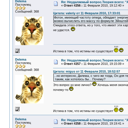
Delema
Re: Неудаляемый вопрос.Теория всего: "А
Постоялец
«
Ответ #256 :
11 Февраля 2010, 19:12:40 »
Сообщений: 368
Цитата: valeriy от 11 Февраля 2010, 17:33:01
Фотон, имеющий частоту omega, обладает энергие
можно вычислить его массу по формуле Эйнштей
Ожидала этого ответа, но у того, что имеет эти ха
не удастся.
Истина в том, что истины не существует
Delema
Re: Неудаляемый вопрос.Теория всего: "А
Постоялец
«
Ответ #257 :
11 Февраля 2010, 19:15:09 »
Сообщений: 368
Цитата: migus от 11 Февраля 2010, 18:52:57
...но интересно, Дилема, с чего же тогда, Он для 
таким, как хотелось бы... Почему?
Это вопрос ко мне лично?
Хочешь меня окончат
почему-то
Истина в том, что истины не существует
Delema
Re: Неудаляемый вопрос.Теория всего: "А
Постоялец
«
Ответ #258 :
11 Февраля 2010, 19:19:41 »