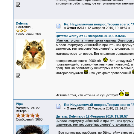
а говорить себе правду оч не тривиальное занятие
Delema
Re: Неудаляемый вопрос.Теория всего: "А
Постоялец
«
Ответ #267 :
12 Февраля 2010, 19:18:57 »
Сообщений: 368
Цитата: werdy от 12 Февраля 2010, 01:36:46
Мне как то симпатичнее такая картина. Электрон 
А если формулку Эйнштейна принять, как формулу
движется, тем весомее(массивнее) становится, и в
материализуется вовсе. Вот странные совпадения
воспринимает всего 2000 кбт
. Вот и подумай
провзаимодействовало (как инь и янь, наверно), а 
проц. только работает (у некоторых и того меньше
материализуются
Это уже факт проверенный
Истина в том, что истины не существует
Pipa
Re: Неудаляемый вопрос.Теория всего: "А
Администратор
«
Ответ #268 :
12 Февраля 2010, 21:14:24 »
Ветеран
Цитата: Delema от 12 Февраля 2010, 19:18:57
Сообщений: 3660
А если формулку Эйнштейна принять, как формул
движется, тем весомее(массивнее) становится, и
Все полностью наоборот: по Эйнштейну вместе со