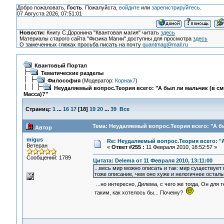
Добро пожаловать,
Гость
. Пожалуйста,
войдите
или
зарегистрируйтесь
.
07 Августа 2026, 07:51:01
Новости:
Книгу С.Доронина "Квантовая магия" читать
здесь
Материалы старого сайта "Физика Магии" доступны для просмотра
здесь
О замеченных глюках просьба писать на почту
quantmag@mail.ru
Квантовый Портал
Тематические разделы
Философия
(Модератор:
Корнак7
)
Неудаляемый вопрос.Теория всего: "А был ли мальчик (в с
Масса)?"
Страниц:
1
...
16
17
[
18
]
19
20
...
39
Все
Тема: Неудаляемый вопрос.Теория всего: "А бы
Автор
migus
Re: Неудаляемый вопрос.Теория всего: "А
Ветеран
«
Ответ #255 :
11 Февраля 2010, 18:52:57 »
Сообщений: 1789
Цитата: Delema от 11 Февраля 2010, 13:11:00
...весь мир можно описать и так: мир существует п
тоже описание, чем оно хуже и нелогичнее остал
...но интересно, Дилема, с чего же тогда, Он для 
таким, как хотелось бы... Почему?