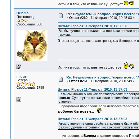
Истина в том, что истины не существует
Delema
Re: Неудаляемый вопрос.Теория всего: "А
Постоялец
«
Ответ #260 :
11 Февраля 2010, 19:45:03 »
Сообщений: 368
Цитата: Pipa от 11 Февраля 2010, 17:56:50
Вы бы лучше не гневались, а все-таки прочли оп
гирями.
Это вы представляете электроны, как боксеров и 
Истина в том, что истины не существует
migus
Re: Неудаляемый вопрос.Теория всего: "А
Ветеран
«
Ответ #261 :
11 Февраля 2010, 20:16:49 »
Сообщений: 1789
Цитата: Pipa от 11 Февраля 2010, 13:37:03
Если бы можно было как-то "затормозить" электро
новые
. Суть тут та же, как если автомобилю за
утеряет.
... продолжим параллели: если человека "ввести" 
а обрело бы новые
...
Цитата: Pipa от 11 Февраля 2010, 13:37:03
Атом утеряет те свои свойства, которые были об
связи с другими атомами), но сохранит себя в м
...интересно, а
Валера
в данном вопросе с Пипой