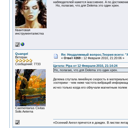
наблюдателей кажется массивнее. А по достижени
Но, полагаю, что для Delema это один хрен.
Квантовая
инструменталистка
Quangel
Re: Неудаляемый вопрос.Теория всего: "А
Ветеран
«
Ответ #269 :
12 Февраля 2010, 21:20:06 »
Сообщений: 7733
Цитата: Pipa от 12 Февраля 2010, 21:14:24
Но, полагаю, что для Delema это один хрен.
Делема спутала линейную скорость в материально
эзотерики - чем ниже частота вибраций информац
исчез только когда его облучали магнитным поле
Сaementarius Civitas
Solis Aeterna
«Осенний Ангел прячется в дождях. В листве янтарн