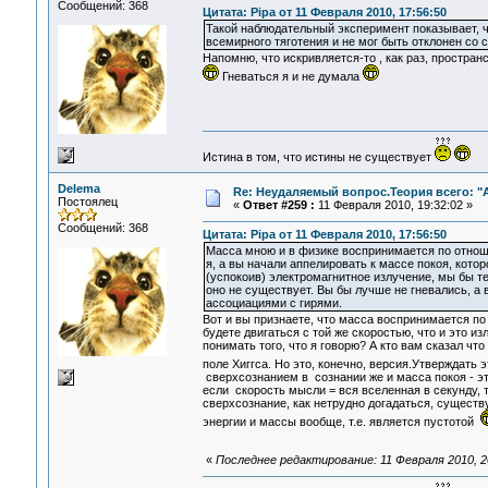
Сообщений: 368
Цитата: Pipa от 11 Февраля 2010, 17:56:50
Такой наблюдательный эксперимент показывает, чт
всемирного тяготения и не мог быть отклонен со 
Напомню, что искривляется-то , как раз, простран
Гневаться я и не думала
Истина в том, что истины не существует
Delema
Re: Неудаляемый вопрос.Теория всего: "А
Постоялец
«
Ответ #259 :
11 Февраля 2010, 19:32:02 »
Сообщений: 368
Цитата: Pipa от 11 Февраля 2010, 17:56:50
Масса мною и в физике воспринимается по отноше
я, а вы начали аппелировать к массе покоя, кото
(успокоив) электромагнитное излучение, мы бы т
оно не существует. Вы бы лучше не гневались, а 
ассоциациями с гирями.
Вот и вы признаете, что масса воспринимается по
будете двигаться с той же скоростью, что и это и
понимать того, что я говорю? А кто вам сказал чт
поле Хиггса. Но это, конечно, версия.Утверждать э
сверхсознанием в сознании же и масса покоя - это
если скорость мысли = вся вселенная в секунду, 
сверхсознание, как нетрудно догадаться, существ
энергии и массы вообще, т.е. является пустотой
«
Последнее редактирование: 11 Февраля 2010, 2