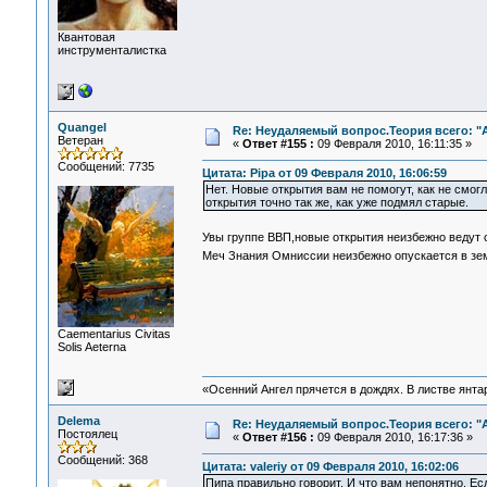
Квантовая
инструменталистка
Quangel
Re: Неудаляемый вопрос.Теория всего: "А
Ветеран
«
Ответ #155 :
09 Февраля 2010, 16:11:35 »
Сообщений: 7735
Цитата: Pipa от 09 Февраля 2010, 16:06:59
Нет. Новые открытия вам не помогут, как не смог
открытия точно так же, как уже подмял старые.
Увы группе ВВП,новые открытия неизбежно ведут 
Меч Знания Омниссии неизбежно опускается в з
Сaementarius Civitas
Solis Aeterna
«Осенний Ангел прячется в дождях. В листве янтарн
Delema
Re: Неудаляемый вопрос.Теория всего: "А
Постоялец
«
Ответ #156 :
09 Февраля 2010, 16:17:36 »
Сообщений: 368
Цитата: valeriy от 09 Февраля 2010, 16:02:06
Пипа правильно говорит. И что вам непонятно. Ес