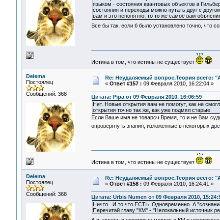
языком - состояния квантовых объектов в Гильбе
состояния и переходы можно путать друг с друго
вам и это непонятно, то то же самое вам объясн
Все бы так, если б было установлено точно, что со
Истина в том, что истины не существует
Delema
Re: Неудаляемый вопрос.Теория всего: "А
Постоялец
«
Ответ #157 :
09 Февраля 2010, 16:22:04 »
Сообщений: 368
Цитата: Pipa от 09 Февраля 2010, 16:06:59
Нет. Новые открытия вам не помогут, как не смог
открытия точно так же, как уже подмял старые.
Если Ваше имя не товарсч Время, то и не Вам судит
опровергнуть знания, изложенные в некоторых др
Истина в том, что истины не существует
Delema
Re: Неудаляемый вопрос.Теория всего: "А
Постоялец
«
Ответ #158 :
09 Февраля 2010, 16:24:41 »
Сообщений: 368
Цитата: Urbis Numen от 09 Февраля 2010, 15:24:
Ничто. И то,что ЕСТЬ. Одновременно. А "сознани
Перечитай главу "КМ" - "Нелокальный источник ре