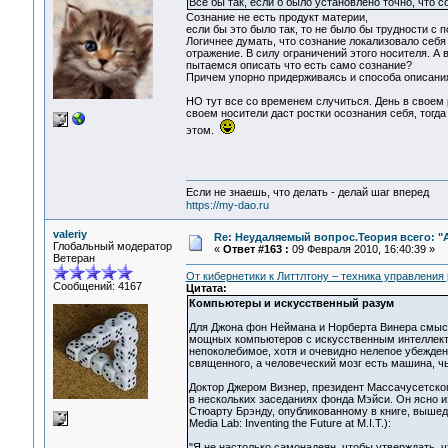
Все бы так, если б было установлено точно, что со
Сознание не есть продукт материи,
если бы это было так, то не было бы трудности с
Логичнее думать, что сознание локализовало себя
отражение. В силу ограничений этого носителя. А 
пытаемся описать что есть само сознание?
Причем упорно придерживаясь и способа описания 
НО тут все со временем случиться. День в своем
своем носители даст ростки осознания себя, тогд
этом.
Если не знаешь, что делать - делай шаг вперед
https://my-dao.ru
valeriy
Re: Неудаляемый вопрос.Теория всего: "А
Глобальный модератор
«
Ответ #163 :
09 Февраля 2010, 16:40:39 »
Ветеран
От кибернетики к Литтлтону – техника управления
Сообщений: 4167
Цитата:
Компьютеры и искусственный разум
Для Джона фон Неймана и Норберта Винера смысл 
мощных компьютеров с искусственным интеллекто
непоколебимое, хотя и очевидно нелепое убежден
священного, а человеческий мозг есть машина, ч
Доктор Джером Визнер, президент Массачусетског
в нескольких заседаниях фонда Мэйси. Он ясно и
Стюарту Брэнду, опубликованному в книге, выше
Media Lab: Inventing the Future at M.I.T.):
"Я не настолько самонадеян, чтобы утверждать