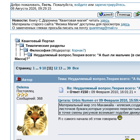
Добро пожаловать,
Гость
. Пожалуйста,
войдите
или
зарегистрируйтесь
.
08 Августа 2026, 09:29:15
Новости:
Книгу С.Доронина "Квантовая магия" читать
здесь
Материалы старого сайта "Физика Магии" доступны для просмотра
здесь
О замеченных глюках просьба писать на почту
quantmag@mail.ru
Квантовый Портал
Тематические разделы
Философия
(Модератор:
Корнак7
)
Неудаляемый вопрос.Теория всего: "А был ли мальчик (в с
Масса)?"
Страниц:
1
...
9
10
[
11
]
12
13
...
39
Все
Тема: Неудаляемый вопрос.Теория всего: "А бы
Автор
Delema
Re: Неудаляемый вопрос.Теория всего: "А
Постоялец
«
Ответ #150 :
09 Февраля 2010, 16:01:21 »
Сообщений: 368
Цитата: Urbis Numen от 09 Февраля 2010, 15:59:
Материальный мир это Махамайа - иллюзия,созда
листочков бумаги,которые ускоренно перелистыв
в точке смены рисунков возникает подобие движу
Я с самого начала об этом говорила