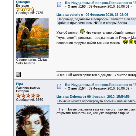
Quangel
Re: Неудаляемый вопрос.Теория всего: "А
Ветеран
«
Ответ #153 :
09 Февраля 2010, 16:06:01 »
Сообщений: 7735
Цитата: valeriy от 09 Февраля 2010, 16:02:06
Например, задаваться вопросом, являются ли пер
Урбис с привлечением НИРа и сферы Блоха
Уже объяснил.
Что удивительно,общий принцип
"мультиком",принимают все,начиная от Пипы и Ма
основания форума найти так и не можем.
Сaementarius Civitas
Solis Aeterna
«Осенний Ангел прячется в дождях. В листве янтарн
Pipa
Re: Неудаляемый вопрос.Теория всего: "А
Администратор
«
Ответ #154 :
09 Февраля 2010, 16:06:59 »
Ветеран
Цитата: Delema от 09 Февраля 2010, 15:54:56
Сообщений: 3660
Но меня может опровергнуть время и новые откры
Нет. Новые открытия вам не помогут, как не смо
открытия точно так же, как уже подмял старые.