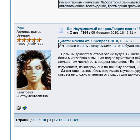
гуманитарными науками. Лаборатория занимается
оптоволоконное телевидение, трехмерная графика
Pipa
Re: Неудаляемый вопрос.Теория всего: "А
Администратор
«
Ответ #164 :
09 Февраля 2010, 16:42:31 »
Ветеран
Цитата: Delema от 09 Февраля 2010, 16:32:59
Сообщений: 3660
А что если я согну ложку руками - это не будет 
Прямым доказательством это не будет, т.к. шеве
белка миоглобина в мышцах под воздействием нейр
ложка в том числе) есть продукт сознания. - Вот
излучением, из которых оно по-вашему состоит) и
Да вот еще - автомобиль поднимите (лучше фуру, 
совсем не сложно отменить эту массу для данног
Квантовая
инструменталистка
Страниц:
1
...
9
10
[
11
]
12
13
...
39
Все