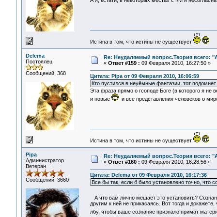
А я, кстати, в некоторых местах с КМ и несогласн
Истина в том, что истины не существует
Delema
Re: Неудаляемый вопрос.Теория всего: "А
Постоялец
«
Ответ #159 :
09 Февраля 2010, 16:27:50 »
Сообщений: 368
Цитата: Pipa от 09 Февраля 2010, 16:06:59
Кто пустился в неуёмные фантазии, тот подомнет 
Эта фраза прямо о гсоподе Боге (в которого я не 
и новые
и все представления человеков о мире
Истина в том, что истины не существует
Pipa
Re: Неудаляемый вопрос.Теория всего: "А
Администратор
«
Ответ #160 :
09 Февраля 2010, 16:28:56 »
Ветеран
Цитата: Delema от 09 Февраля 2010, 16:17:36
Сообщений: 3660
Все бы так, если б было установлено точно, что со
А что вам лично мешает это установить? Сознан
другим к ней не прикасаясь. Вот тогда и докажете,
лбу, чтобы ваше сознание признало примат матер