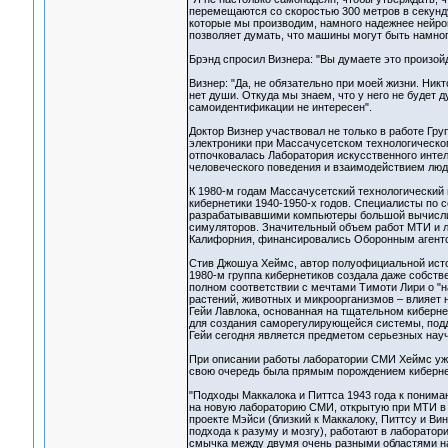
перемещаются со скоростью 300 метров в секунду
которые мы производим, намного надежнее нейро
позволяет думать, что машины могут быть намного
Брэнд спросил Визнера: "Вы думаете это произой
Визнер: "Да, не обязательно при моей жизни. Никт
нет души. Откуда мы знаем, что у него не будет д
самоидентификации не интересен".
Доктор Визнер участвовал не только в работе Гр
электроники при Массачусетском технологическом
отпочковалась Лаборатория искусственного инте
человеческого поведения и взаимодействием люд
К 1980-м годам Массачусетский технологически
кибернетики 1940-1950-х годов. Специалисты по 
разрабатывавшими компьютеры большой вычислит
симуляторов. Значительный объем работ МТИ и л
Калифорния, финансировались Оборонным агентс
Стив Джошуа Хеймс, автор полуофициальной истор
1980-м группа кибернетиков создала даже собств
полном соответствии с мечтами Тимоти Лири о "н
растений, животных и микроорганизмов – влияет 
Гейи Лавлока, основанная на тщательном кибернет
для создания саморегулирующейся системы, подд
Гейи сегодня является предметом серьезных науч
При описании работы лаборатории СМИ Хеймс уже 
свою очередь была прямым порождением киберне
"Подходы Маккалока и Питтса 1943 года к понима
на новую лабораторию СМИ, открытую при МТИ в 1
проекте Мэйси (близкий к Маккалоку, Питтсу и В
подхода к разуму и мозгу), работают в лаборатор
смычка между двумя очень разными областями н