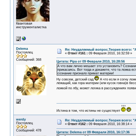
Квантовая
инструменталистка
Delema
Re: Неудаляемый вопрос.Теория всего: "А
Постоялец
«
Ответ #161 :
09 Февраля 2010, 16:32:59 »
Сообщений: 368
Цитата: Pipa от 09 Февраля 2010, 16:28:56
А что вам лично мешает это установить? Сознания
прикасаясь. Вот тогда и докажете, что та ложка ес
сознание признало примат материи!
Ну совсем, детский сад
А что если я согну лож
лежащий, как гора материи (или кусок говна)в бес
ложкой по лбу, может логика в рассуждениях появ
Истина в том, что истины не существует
werdy
Re: Неудаляемый вопрос.Теория всего: "А
Постоялец
«
Ответ #162 :
09 Февраля 2010, 16:38:14 »
Сообщений: 478
Цитата: Delema от 09 Февраля 2010, 16:17:36