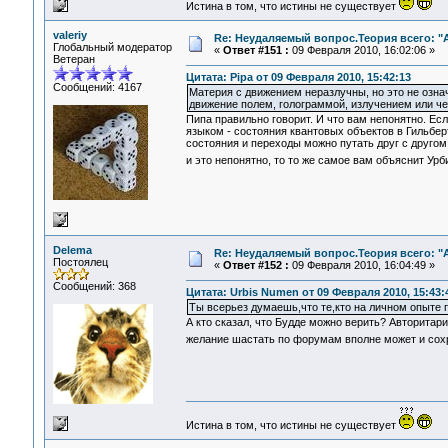
Истина в том, что истины не существует
valeriy
Re: Неудаляемый вопрос.Теория всего: "А
Глобальный модератор
«
Ответ #151 :
09 Февраля 2010, 16:02:06 »
Ветеран
Цитата: Pipa от 09 Февраля 2010, 15:42:13
Сообщений: 4167
Материя с движением неразлучны, но это не означ
движение полем, голограммой, излучением или чем
Пипа правильно говорит. И что вам непонятно. Есл
языком - состояния квантовых объектов в Гильбер
состояния и переходы можно путать друг с друго
и это непонятно, то то же самое вам объяснит У
Delema
Re: Неудаляемый вопрос.Теория всего: "А
Постоялец
«
Ответ #152 :
09 Февраля 2010, 16:04:49 »
Сообщений: 368
Цитата: Urbis Numen от 09 Февраля 2010, 15:43:
Ты всерьез думаешь,что те,кто на личном опыте 
А кто сказал, что Будде можно верить? Авторитари
желание шастать по форумам вполне может и сохр
Истина в том, что истины не существует