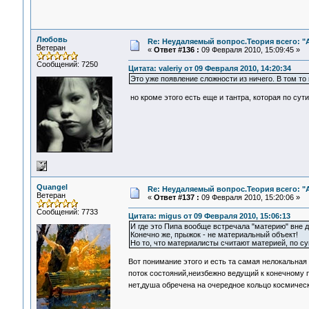
Любовь
Re: Неудаляемый вопрос.Теория всего: "А
Ветеран
«
Ответ #136 :
09 Февраля 2010, 15:09:45 »
Сообщений: 7250
Цитата: valeriy от 09 Февраля 2010, 14:20:34
Это уже появление сложности из ничего. В том то
но кроме этого есть еще и тантра, которая по сути
Quangel
Re: Неудаляемый вопрос.Теория всего: "А
Ветеран
«
Ответ #137 :
09 Февраля 2010, 15:20:06 »
Сообщений: 7733
Цитата: migus от 09 Февраля 2010, 15:06:13
И где это Пипа вообще встречала "материю" вне д
Конечно же, прыжок - не материальный объект!
Но то, что материалисты считают материей, по су
Вот понимание этого и есть та самая нелокальная
поток состояний,неизбежно ведущий к конечному
нет,душа обречена на очередное кольцо космическ