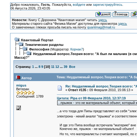
Добро пожаловать,
Гость
. Пожалуйста,
войдите
или
зарегистрируйтесь
.
06 Августа 2026, 23:43:05
Новости:
Книгу С.Доронина "Квантовая магия" читать
здесь
Материалы старого сайта "Физика Магии" доступны для просмотра
здесь
О замеченных глюках просьба писать на почту
quantmag@mail.ru
Квантовый Портал
Тематические разделы
Философия
(Модератор:
Корнак7
)
Неудаляемый вопрос.Теория всего: "А был ли мальчик (в с
Масса)?"
Страниц:
1
...
8
9
[
10
]
11
12
...
39
Все
Тема: Неудаляемый вопрос.Теория всего: "А бы
Автор
migus
Re: Неудаляемый вопрос.Теория всего: "А
Ветеран
«
Ответ #135 :
09 Февраля 2010, 15:06:13 »
Сообщений: 1789
Цитата: Pipa от 09 Февраля 2010, 12:37:19
...прыжок - это не материальный объект, который
...а что тогда для Пипы представляет из себя "эл
электрона - некий аналог "прыжка" и соответствен
И где это Пипа вообще встречала "материю" вне
Конечно же, прыжок - не материальный объект!
Но то, что материалисты считают материей, по с