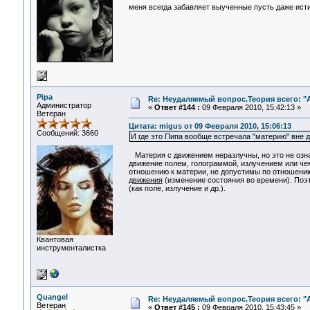
меня всегда забавляет выученные пусть даже исти
Pipa
Re: Неудаляемый вопрос.Теория всего: "А
Администратор
«
Ответ #144 :
09 Февраля 2010, 15:42:13 »
Ветеран
Цитата: migus от 09 Февраля 2010, 15:06:13
Сообщений: 3660
И где это Пипа вообще встречала "материю" вне д
Материя с движением неразлучны, но это не означ
движение полем, голограммой, излучением или чем
отношению к материи, не допустимы по отношению
движения
(изменение состояния во времени). Поэ
(как поле, излучение и др.).
Квантовая
инструменталистка
Quangel
Re: Неудаляемый вопрос.Теория всего: "А
Ветеран
«
Ответ #145 :
09 Февраля 2010, 15:43:45 »