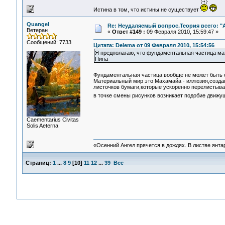
Истина в том, что истины не существует
Quangel
Re: Неудаляемый вопрос.Теория всего: "А
Ветеран
«
Ответ #149 :
09 Февраля 2010, 15:59:47 »
Сообщений: 7733
Цитата: Delema от 09 Февраля 2010, 15:54:56
Я предполагаю, что фундаментальная частица мат
Пипа
Фундаментальная частица вообще не может быть 
Материальный мир это Махамайа - иллюзия,создан
листочков бумаги,которые ускоренно перелистыва
в точке смены рисунков возникает подобие движу
Сaementarius Civitas
Solis Aeterna
«Осенний Ангел прячется в дождях. В листве янтарн
Страниц:
1
...
8
9
[
10
]
11
12
...
39
Все