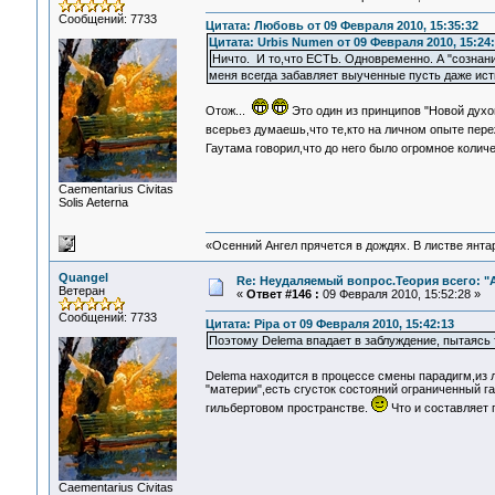
Сообщений: 7733
Цитата: Любовь от 09 Февраля 2010, 15:35:32
Цитата: Urbis Numen от 09 Февраля 2010, 15:24
Ничто. И то,что ЕСТЬ. Одновременно. А "сознани
меня всегда забавляет выученные пусть даже исти
Отож...
Это один из принципов "Новой духо
всерьез думаешь,что те,кто на личном опыте пер
Гаутама говорил,что до него было огромное коли
Сaementarius Civitas
Solis Aeterna
«Осенний Ангел прячется в дождях. В листве янтарн
Quangel
Re: Неудаляемый вопрос.Теория всего: "А
Ветеран
«
Ответ #146 :
09 Февраля 2010, 15:52:28 »
Сообщений: 7733
Цитата: Pipa от 09 Февраля 2010, 15:42:13
Поэтому Delema впадает в заблуждение, пытаясь т
Delema находится в процессе смены парадигм,из 
"материи",есть сгусток состояний ограниченный г
гильбертовом пространстве.
Что и составляет 
Сaementarius Civitas