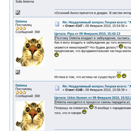
Solis Aeterna
«Осенний Ангел прячется в дождях. В листве янтарн
Delema
Re: Неудаляемый вопрос.Теория всего: "А
Постоялец
«
Ответ #147 :
09 Февраля 2010, 15:54:56 »
Сообщений: 368
Цитата: Pipa от 09 Февраля 2010, 15:42:13
Поэтому Delema впадает в заблуждение, пытаясь т
Как я могу впадать в заблуждение до того момента
окажется нематерией? Что будем делать?
Кста
предполагаю, что фундаментальная частица матеи
Истина в том, что истины не существует
Delema
Re: Неудаляемый вопрос.Теория всего: "А
Постоялец
«
Ответ #148 :
09 Февраля 2010, 15:58:39 »
Сообщений: 368
Цитата: Urbis Numen от 09 Февраля 2010, 15:52:
Delema находится в процессе смены парадигм,из 
Попрошу не клеветать
Я вообще с парадигмам
того, что я говорю