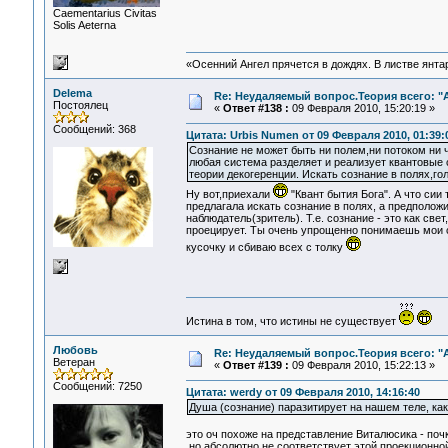
Сaementarius Civitas
Solis Aeterna
«Осенний Ангел прячется в дождях. В листве янтарн
Delema
Re: Неудаляемый вопрос.Теория всего: "А
Постоялец
«
Ответ #138 :
09 Февраля 2010, 15:20:19 »
Сообщений: 368
Цитата: Urbis Numen от 09 Февраля 2010, 01:39:
Сознание не может быть ни полем,ни потоком ни ч
любая система разделяет и реализует квантовые 
теории декогеренции. Искать сознание в полях,го
Ну вот,приехали
"Квант бытия Бога". А что сии 
предлагала искать сознание в полях, а предположил
наблюдатель(зритель). Т.е. сознание - это как све
проецирует. Ты очень упрощенно понимаешь мои сл
кусочку и сбиваю всех с толку
Истина в том, что истины не существует
Любовь
Re: Неудаляемый вопрос.Теория всего: "А
Ветеран
«
Ответ #139 :
09 Февраля 2010, 15:22:13 »
Сообщений: 7250
Цитата: werdy от 09 Февраля 2010, 14:16:40
Душа (сознание) паразитирует на нашем теле, как
это оч похоже на представление Виталюсика - почк
но абсолютно не соответствует этой проекционной