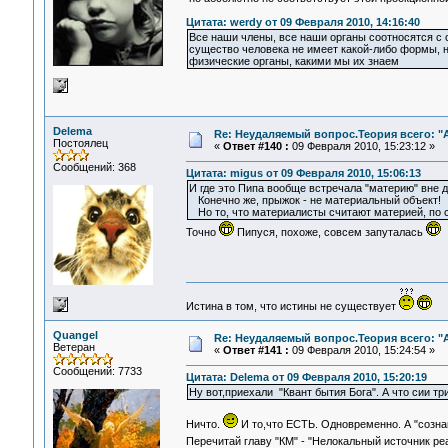
Цитата: werdy от 09 Февраля 2010, 14:16:40
Все наши члены, все наши органы соотносятся с 
существо человека не имеет какой-либо формы, но
физические органы, какими мы их знаем
Delema
Re: Неудаляемый вопрос.Теория всего: "А
Постоялец
«
Ответ #140 :
09 Февраля 2010, 15:23:12 »
Сообщений: 368
Цитата: migus от 09 Февраля 2010, 15:06:13
И где это Пипа вообще встречала "материю" вне 
Конечно же, прыжок - не материальный объект!
Но то, что материалисты считают материей, по с
Точно
Пипуся, похоже, совсем запуталась
Истина в том, что истины не существует
Quangel
Re: Неудаляемый вопрос.Теория всего: "А
Ветеран
«
Ответ #141 :
09 Февраля 2010, 15:24:54 »
Сообщений: 7733
Цитата: Delema от 09 Февраля 2010, 15:20:19
Ну вот,приехали "Квант бытия Бога". А что сии три
Ничто.
И то,что ЕСТЬ. Одновременно. А "созна
Перечитай главу "КМ" - "Нелокальный источник ре