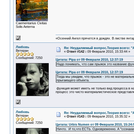
Сaementarius Civitas
Solis Aeterna
«Осенний Ангел прячется в дождях. В листве янтарн
Любовь
Re: Неудаляемый вопрос.Теория всего: "А
Ветеран
«
Ответ #142 :
09 Февраля 2010, 15:33:44 »
Сообщений: 7250
Цитата: Pipa от 09 Февраля 2010, 12:37:19
Надо понимать, что сам прыжок это название фун
Цитата: Pipa от 09 Февраля 2010, 12:37:19
Тогда мы увидим, что прыжок - это не материальн
прыгающего объекта.
функция может иметь не только вид процесса в на
процесс это чисто материалистическое представле
Любовь
Re: Неудаляемый вопрос.Теория всего: "А
Ветеран
«
Ответ #143 :
09 Февраля 2010, 15:35:32 »
Сообщений: 7250
Цитата: Urbis Numen от 09 Февраля 2010, 15:24:
Ничто. И то,что ЕСТЬ. Одновременно. А "сознани