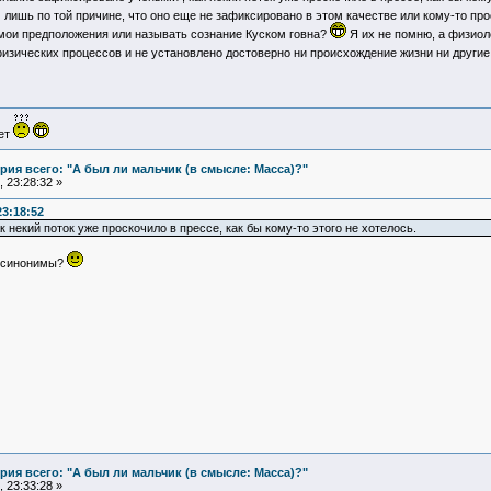
лишь по той причине, что оно еще не зафиксировано в этом качестве или кому-то про
 мои предположения или называть сознание Куском говна?
Я их не помню, а физиолог
физических процессов и не установлено достоверно ни происхождение жизни ни друг
ует
ия всего: "А был ли мальчик (в смысле: Масса)?"
 23:28:32 »
23:18:52
 некий поток уже проскочило в прессе, как бы кому-то этого не хотелось.
- синонимы?
ия всего: "А был ли мальчик (в смысле: Масса)?"
 23:33:28 »