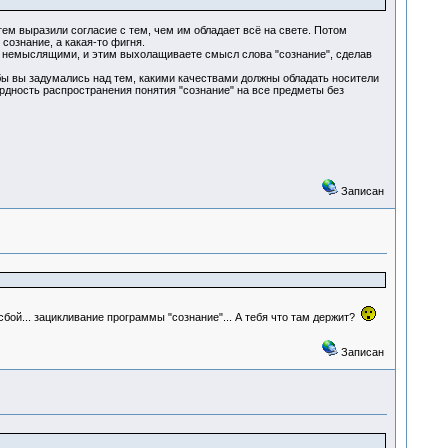
ем выразили согласие с тем, чем им обладает всё на свете. Потом
сознание, а какая-то фигня.
немыслящими, и этим выхолащиваете смысл слова "сознание", сделав
бы вы задумались над тем, какими качествами должны обладать носители
рдность распространения понятия "сознание" на все предметы без
Записан
сбой... зацикливание программы "сознание"... А тебя что там держит?
Записан