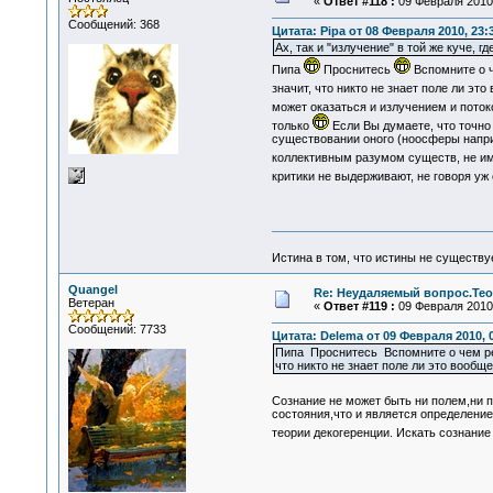
«
Ответ #118 :
09 Февраля 2010,
Сообщений: 368
Цитата: Pipa от 08 Февраля 2010, 23:
Ах, так и "излучение" в той же куче, г
Пипа
Проснитесь
Вспомните о 
значит, что никто не знает поле ли это
может оказаться и излучением и поток
только
Если Вы думаете, что точно
существовании оного (ноосферы наприм
коллективным разумом существ, не им
критики не выдерживают, не говоря уж
Истина в том, что истины не существ
Quangel
Re: Неудаляемый вопрос.Теор
Ветеран
«
Ответ #119 :
09 Февраля 2010,
Сообщений: 7733
Цитата: Delema от 09 Февраля 2010, 
Пипа Проснитесь Вспомните о чем реч
что никто не знает поле ли это вообще
Сознание не может быть ни полем,ни 
состояния,что и является определение
теории декогеренции. Искать сознание