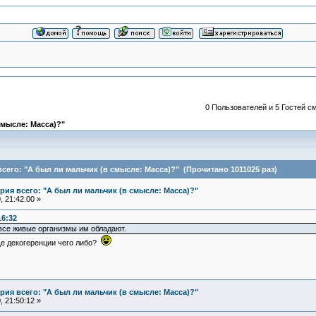
0 Пользователей и 5 Гостей см
смысле: Масса)?"
его: "А был ли мальчик (в смысле: Масса)?" (Прочитано 1011025 раз)
ия всего: "А был ли мальчик (в смысле: Масса)?"
 21:42:00 »
16:32
все живые организмы им обладают.
ще декогеренции чего либо?
ия всего: "А был ли мальчик (в смысле: Масса)?"
 21:50:12 »