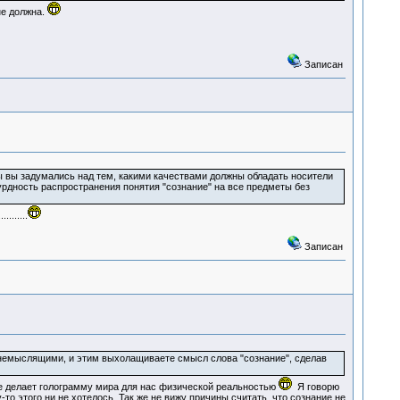
не должна.
Записан
ы вы задумались над тем, какими качествами должны обладать носители
урдность распространения понятия "сознание" на все предметы без
......
Записан
емыслящими, и этим выхолащиваете смысл слова "сознание", сделав
ое делает голограмму мира для нас физической реальностью
Я говорю
-то этого ни не хотелось. Так же не вижу причины считать, что сознание не