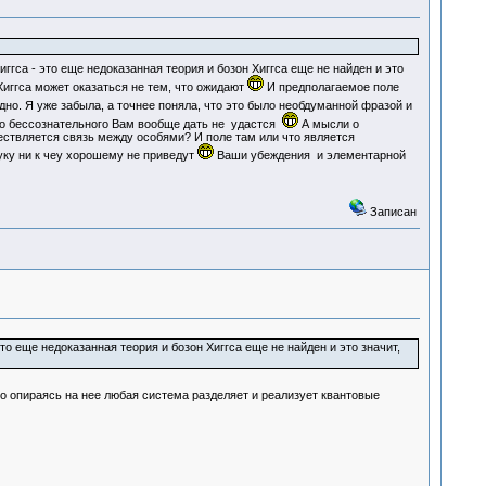
ггса - это еще недоказанная теория и бозон Хиггса еще не найден и это
Хиггса может оказаться не тем, что ожидают
И предполагаемое поле
дно. Я уже забыла, а точнее поняла, что это было необдуманной фразой и
ого бессознательного Вам вообще дать не удастся
А мысли о
ествляется связь между особями? И поле там или что является
уку ни к чеу хорошему не приведут
Ваши убеждения и элементарной
Записан
 еще недоказанная теория и бозон Хиггса еще не найден и это значит,
 опираясь на нее любая система разделяет и реализует квантовые