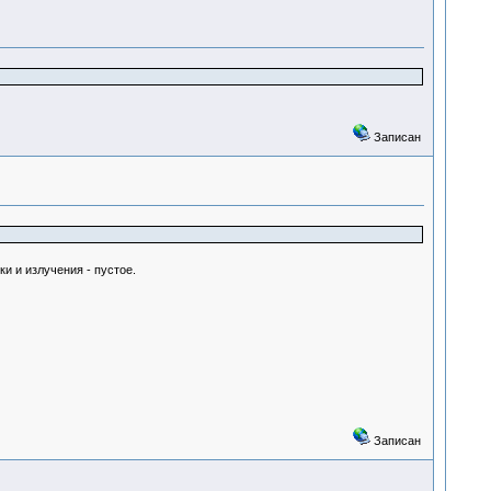
Записан
ки и излучения - пустое.
Записан