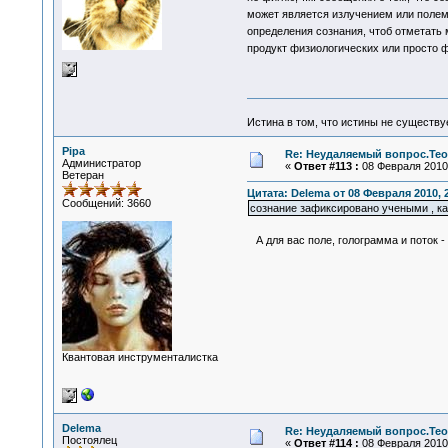
может является излучением или полем 
определения сознания, чтоб отметать
продукт физиологических или просто 
Истина в том, что истины не существ
Pipa
Re: Неудаляемый вопрос.Теор
Администратор
«
Ответ #113 :
08 Февраля 2010,
Ветеран
Цитата: Delema от 08 Февраля 2010, 
Сообщений: 3660
сознание зафиксировано учеными , как
А для вас поле, голограмма и поток 
Квантовая инструменталистка
Delema
Re: Неудаляемый вопрос.Теор
Постоялец
«
Ответ #114 :
08 Февраля 2010,