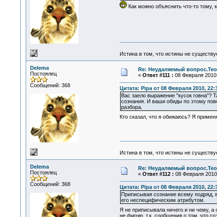
Как можно объяснить что-то тому, 
Истина в том, что истины не существ
Delema
Re: Неудаляемый вопрос.Теор
Постоялец
«
Ответ #111 :
08 Февраля 2010,
Сообщений: 368
Цитата: Pipa от 08 Февраля 2010, 22:
Вас заело выражение "кусок говна"? 
сознания. И ваши обиды по этому пов
разбора.
Кто сказал, что я обижаюсь? Я применяю
Истина в том, что истины не существ
Delema
Re: Неудаляемый вопрос.Теор
Постоялец
«
Ответ #112 :
08 Февраля 2010,
Сообщений: 368
Цитата: Pipa от 08 Февраля 2010, 22:
Приписывая сознание всему подряд, 
его неспецифическим атрибутом.
Я не приписывала ничего и ни чему, а
не фигню, т.к. сообщения о том, что с