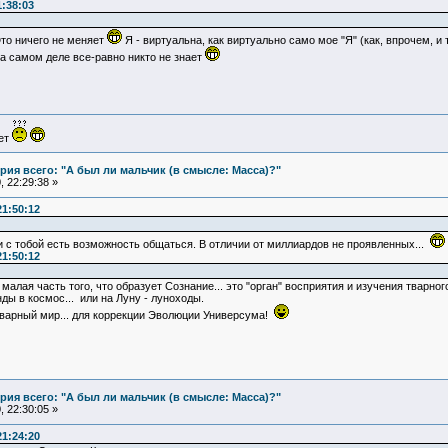
:38:03
о ничего не меняет
Я - виртуальна, как виртуально само мое "Я" (как, впрочем, и т
на самом деле все-равно никто не знает
ует
ия всего: "А был ли мальчик (в смысле: Масса)?"
 22:29:38 »
21:50:12
 и с тобой есть возможность общаться. В отличии от миллиардов не проявленных...
21:50:12
алая часть того, что образует Сознание... это "орган" восприятия и изучения тварног
онды в космос... или на Луну - луноходы.
варный мир... для коррекции Эволюции Универсума!
ия всего: "А был ли мальчик (в смысле: Масса)?"
 22:30:05 »
21:24:20