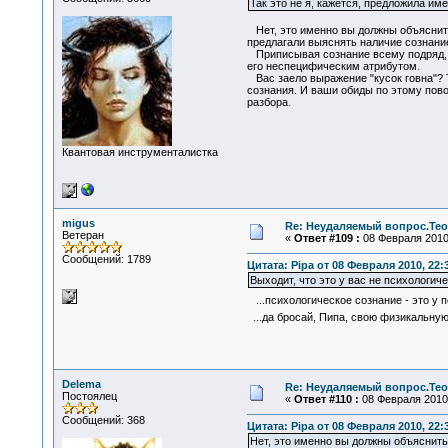
Так это не я, кажется, предложила им
Нет, это именно вы должны объяснить,
предлагали выяснять наличие сознание 
Приписывая сознание всему подряд, 
его неспецифическим атрибутом.
Вас заело выражение "кусок говна"? 
сознания. И ваши обиды по этому пово
разбора.
Квантовая инструменталистка
migus
Re: Неудаляемый вопрос.Теор
Ветеран
«
Ответ #109 :
08 Февраля 2010,
Сообщений: 1789
Цитата: Pipa от 08 Февраля 2010, 22:
Выходит, что это у вас не психологиче
...психологическое сознание - это у 
...да бросай, Пипа, свою физикальную 
Delema
Re: Неудаляемый вопрос.Теор
Постоялец
«
Ответ #110 :
08 Февраля 2010,
Сообщений: 368
Цитата: Pipa от 08 Февраля 2010, 22:
Нет, это именно вы должны объяснить,