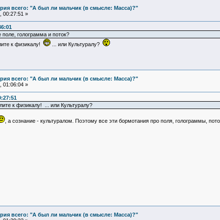
ия всего: "А был ли мальчик (в смысле: Масса)?"
 00:27:51 »
36:01
де поле, голограмма и поток?
слите к физикалу!
... или Культуралу?
ия всего: "А был ли мальчик (в смысле: Масса)?"
 01:06:04 »
:27:51
лите к физикалу! ... или Культуралу?
, а сознание - культуралом. Поэтому все эти бормотания про поля, голограммы, пото
ия всего: "А был ли мальчик (в смысле: Масса)?"