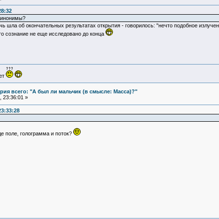
28:32
 синонимы?
ечь шла об окончательных результатах открытия - говорилось: "нечто подобное излучен
то сознание не еще исследовано до конца
ует
ия всего: "А был ли мальчик (в смысле: Масса)?"
 23:36:01 »
23:33:28
где поле, голограмма и поток?