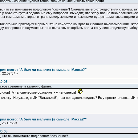
еновать Сознание Куском говна, значит не мне и знать такие вещи
 что вы понимаете под словом "сознание"! Сначала вы его отождествили с полем, зат
у объекта путем задавания ему вопросов. Выходит, что это у вас не психологическое 
вы тем самым стираете грань между живыми и неживыми существами, мыслящими и 
Так его мне приходится применять в качестве контраста к вашим высказываниям, что
ду совершенно неуместны: я не пытаюсь оскорбить вас, а хочу лишь подчеркуть абсу
ия всего: "А был ли мальчик (в смысле: Масса)?"
 22:57:37 »
30:05
ское сознание, а какая-то фигня.
психов! А человеческое сознание - у человеков!
клетку! Не ужели, с ИИ "Виталькой", там не надоело сидеть? Ему простительно... ИИ, 
ия всего: "А был ли мальчик (в смысле: Масса)?"
 23:11:55 »
30:05
 что вы понимаете под словом "сознание"!