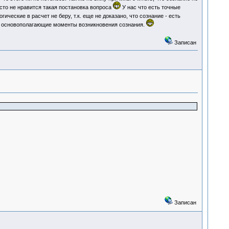
сто не нравится такая постановка вопроса
У нас что есть точные
ические в расчет не беру, т.к. еще не доказано, что сознание - есть
ие основополагающие моменты возникновения сознания.
Записан
Записан