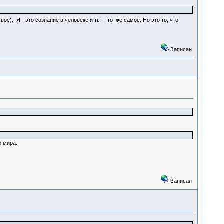
вое). Я - это сознание в человеке и ты - то же самое. Но это то, что
Записан
о мира.
Записан