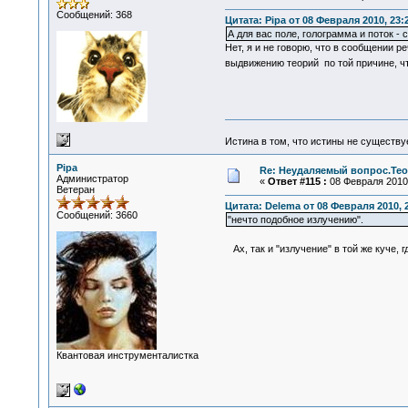
Сообщений: 368
Цитата: Pipa от 08 Февраля 2010, 23:
А для вас поле, голограмма и поток -
Нет, я и не говорю, что в сообщении р
выдвижению теорий по той причине, ч
Истина в том, что истины не существ
Pipa
Re: Неудаляемый вопрос.Теор
Администратор
«
Ответ #115 :
08 Февраля 2010,
Ветеран
Цитата: Delema от 08 Февраля 2010, 
Сообщений: 3660
"нечто подобное излучению".
Ах, так и "излучение" в той же куче, 
Квантовая инструменталистка