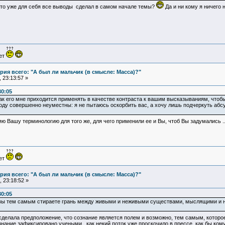
кто уже для себя все выводы сделал в самом начале темы?
Да и ни кому я ничего 
ует
ия всего: "А был ли мальчик (в смысле: Масса)?"
 23:13:57 »
30:05
Так его мне приходится применять в качестве контраста к вашим высказываниям, чтоб
оду совершенно неуместны: я не пытаюсь оскорбить вас, а хочу лишь подчеркуть абс
 Вашу терминологию для того же, для чего применили ее и Вы, чтоб Вы задумались ......
ует
ия всего: "А был ли мальчик (в смысле: Масса)?"
 23:18:52 »
30:05
вы тем самым стираете грань между живыми и неживыми существами, мыслящими и н
 сделала предположение, что сознание является полем и возможно, тем самым, котор
ознание зафиксировано учеными , как некий поток уже проскочило в прессе, как бы кому