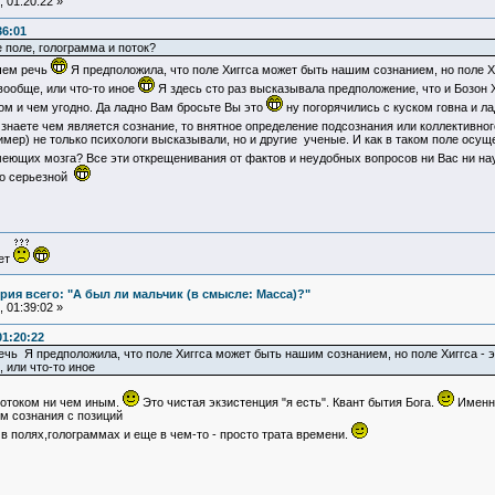
 01:20:22 »
36:01
де поле, голограмма и поток?
чем речь
Я предположила, что поле Хиггса может быть нашим сознанием, но поле Хи
 вообще, или что-то иное
Я здесь сто раз высказывала предположение, что и Бозон 
ом и чем угодно. Да ладно Вам бросьте Вы это
ну погорячились с куском говна и ла
 знаете чем является сознание, то внятное определение подсознания или коллективн
ер) не только психологи высказывали, но и другие ученые. И как в таком поле осущ
еющих мозга? Все эти открещенивания от фактов и неудобных вопросов ни Вас ни на
 о серьезной
ует
ия всего: "А был ли мальчик (в смысле: Масса)?"
 01:39:02 »
01:20:22
ь Я предположила, что поле Хиггса может быть нашим сознанием, но поле Хиггса - это
, или что-то иное
потоком ни чем иным.
Это чистая экзистенция "я есть". Квант бытия Бога.
Именно
м сознания с позиций
 в полях,голограммах и еще в чем-то - просто трата времени.