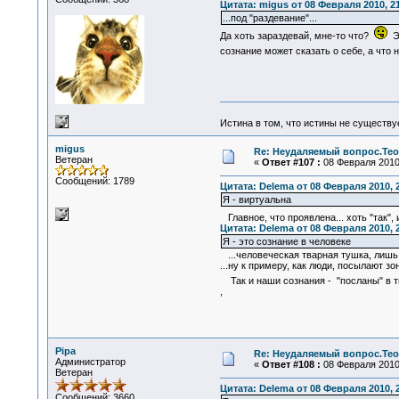
Цитата: migus от 08 Февраля 2010, 21
...под "раздевание"...
Да хоть зараздевай, мне-то что?
Эт
сознание может сказать о себе, а что 
Истина в том, что истины не существ
migus
Re: Неудаляемый вопрос.Теор
Ветеран
«
Ответ #107 :
08 Февраля 2010,
Сообщений: 1789
Цитата: Delema от 08 Февраля 2010, 
Я - виртуальна
Главное, что проявлена... хоть "так",
Цитата: Delema от 08 Февраля 2010, 
Я - это сознание в человеке
...человеческая тварная тушка, лишь м
...ну к примеру, как люди, посылают з
Так и наши сознания - "посланы" в т
,
Pipa
Re: Неудаляемый вопрос.Теор
Администратор
«
Ответ #108 :
08 Февраля 2010,
Ветеран
Цитата: Delema от 08 Февраля 2010, 
Сообщений: 3660