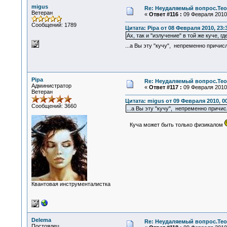
migus
Re: Неудаляемый вопрос.Теор
Ветеран
«
Ответ #116 :
09 Февраля 2010,
Сообщений: 1789
Цитата: Pipa от 08 Февраля 2010, 23:
Ах, так и "излучение" в той же куче, г
...а Вы эту "кучу", непременно причи
Pipa
Re: Неудаляемый вопрос.Теор
Администратор
«
Ответ #117 :
09 Февраля 2010,
Ветеран
Цитата: migus от 09 Февраля 2010, 00
Сообщений: 3660
...а Вы эту "кучу", непременно причис
Куча может быть только физикалом
Квантовая инструменталистка
Delema
Re: Неудаляемый вопрос.Теор
Постоялец