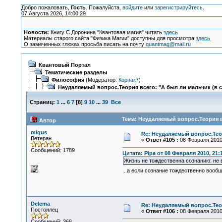
Добро пожаловать,
Гость
. Пожалуйста,
войдите
или
зарегистрируйтесь
.
07 Августа 2026, 14:00:29
Новости:
Книгу С.Доронина "Квантовая магия" читать
здесь
Материалы старого сайта "Физика Магии" доступны для просмотра
здесь
О замеченных глюках просьба писать на почту
quantmag@mail.ru
Квантовый Портал
Тематические разделы
Философия
(Модератор:
Корнак7
)
Неудаляемый вопрос.Теория всего: "А был ли мальчик (в 
Страниц:
1
...
6
7
[
8
]
9
10
...
39
Все
Тема: Неудаляемый вопрос.Теория вс
Автор
migus
Re: Неудаляемый вопрос.Теор
Ветеран
«
Ответ #105 :
08 Февраля 2010,
Сообщений: 1789
Цитата: Pipa от 08 Февраля 2010, 21:
Жизнь не тождественна сознанию: не 
...а если сознание тождественно вооб
Delema
Re: Неудаляемый вопрос.Теор
Постоялец
«
Ответ #106 :
08 Февраля 2010,
Сообщений: 368