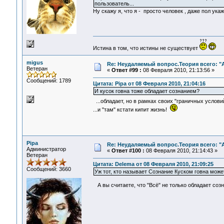
пользователь...
Ну скажу я, что я - просто человек , даже пол ук
Истина в том, что истины не существует
migus
Re: Неудаляемый вопрос.Теория всего: "А
Ветеран
«
Ответ #99 :
08 Февраля 2010, 21:13:56 »
Сообщений: 1789
Цитата: Pipa от 08 Февраля 2010, 21:04:16
И кусок говна тоже обладает сознанием?
...обладает, но в рамках своих "граничных услови
...и "там" кстати кипит жизнь!
Pipa
Re: Неудаляемый вопрос.Теория всего: "А
Администратор
«
Ответ #100 :
08 Февраля 2010, 21:14:43 »
Ветеран
Цитата: Delema от 08 Февраля 2010, 21:09:25
Сообщений: 3660
Уж тот, кто называет Сознание Куском говна може
А вы считаете, что "Всё" не только обладает соз