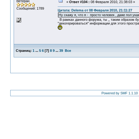
Ветеран
«
Ответ #104 :
08 Февраля 2010, 21:38:03 »
Сообщений: 1789
Цитата: Delema от 08 Февраля 2010, 21:11:27
Ну скажу я, что я - просто человек , даже пол ук
В рамках данного форума, ты ,, таким образом бу
"декогерироваться" информации для этого простран
Страниц:
1
...
5
6
[
7
]
8
9
...
39
Все
Powered by SMF 1.1.10