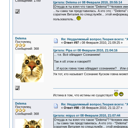
Сообщений: 1789
Цитата: Delema от 08 Февраля 2010, 20:55:14
Откуда ж ты взял что такое "Delema"? Человек и
...ты сама так представилась. А кто это - "Delema"
соратник Виталия по спецслужбе... этой информации
пользователь...
Delema
Re: Неудаляемый вопрос.Теория всего: "А
Постоялец
«
Ответ #97 :
08 Февраля 2010, 21:09:25 »
Сообщений: 368
Цитата: Pipa от 08 Февраля 2010, 21:04:16
... т.е. Всё обладает Сознанием!
Так я об этом и говорю!!!!
И кусок говна тоже обладает сознанием? Или о
Уж тот, кто называет Сознание Куском говна може
Истина в том, что истины не существует
Delema
Re: Неудаляемый вопрос.Теория всего: "А
Постоялец
«
Ответ #98 :
08 Февраля 2010, 21:11:27 »
Сообщений: 368
Цитата: migus от 08 Февраля 2010, 21:07:44
Откуда ж ты взял что такое "Delema"? Человек и
...ты сама так представилась. А кто это - "Delema
соратник Виталия по спецслужбе... этой информации