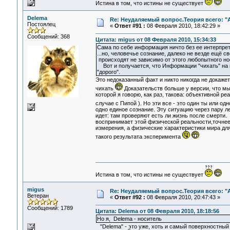
Истина в том, что истины не существует
Delema
Re: Неудаляемый вопрос.Теория всего: "А
Постоялец
«
Ответ #91 :
08 Февраля 2010, 18:42:29 »
Сообщений: 368
Цитата: migus от 08 Февраля 2010, 15:34:33
Сама по себе информация ничто без ее интерпрет
...но, человечье сознание, далеко не везде ещё 
происходят не зависимо от этого любопытного нос
Вот и получается, что Информации "чихать" на н
"дорого".
Это недоказанный факт и никто никогда не докажет
чихать
Доказательств больше у версии, что мы 
которой я говорю, как раз, такова: объективной ре
случае с Пипой ). Но эти все - это один ты или од
одно единое сознание. Эту ситуацию через пару л
идет: там проверяют есть ли жизнь после смерти. 
воспринимает этой физической реальности,точнее 
измерения, а физические характеристики мира для 
такого результата эксперимента
Истина в том, что истины не существует
migus
Re: Неудаляемый вопрос.Теория всего: "А
Ветеран
«
Ответ #92 :
08 Февраля 2010, 20:47:43 »
Сообщений: 1789
Цитата: Delema от 08 Февраля 2010, 18:18:56
Но я, Delema - носитель
"Delema" - это уже, хоть и самый поверхностный 