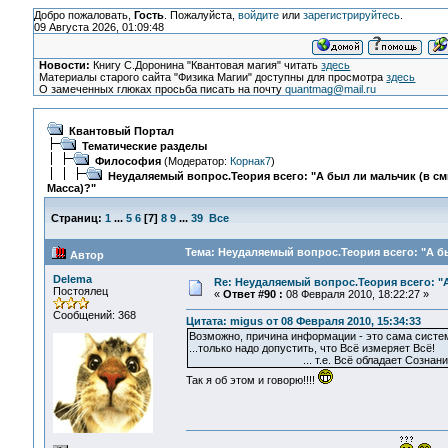
Добро пожаловать,
Гость
. Пожалуйста,
войдите
или
зарегистрируйтесь
.
09 Августа 2026, 01:09:48
Новости:
Книгу С.Доронина "Квантовая магия" читать
здесь
Материалы старого сайта "Физика Магии" доступны для просмотра
здесь
О замеченных глюках просьба писать на почту
quantmag@mail.ru
Квантовый Портал
Тематические разделы
Философия
(Модератор:
Корнак7
)
Неудаляемый вопрос.Теория всего: "А был ли мальчик (в с
Масса)?"
Страниц:
1
...
5
6
[
7
]
8
9
...
39
Все
Тема: Неудаляемый вопрос.Теория всего: "А бы
Автор
Delema
Re: Неудаляемый вопрос.Теория всего: "А
Постоялец
«
Ответ #90 :
08 Февраля 2010, 18:22:27 »
Сообщений: 368
Цитата: migus от 08 Февраля 2010, 15:34:33
Возможно, причина информации - это сама систе
...только надо допустить, что Всё измеряет Всё!
... т.е. Всё обладает Сознание
Так я об этом и говорю!!!!