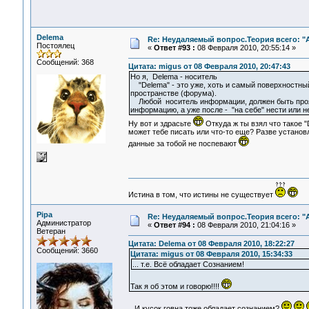
Delema
Re: Неудаляемый вопрос.Теория всего: "А
Постоялец
«
Ответ #93 :
08 Февраля 2010, 20:55:14 »
Сообщений: 368
Цитата: migus от 08 Февраля 2010, 20:47:43
Но я, Delema - носитель
"Delema" - это уже, хоть и самый поверхностный
пространстве (форума).
Любой носитель информации, должен быть проявл
информацию, а уже после - "на себе" нести или 
Ну вот и здрасьте
Откуда ж ты взял что такое "
может тебе писать или что-то еще? Разве установ
данные за тобой не поспевают
Истина в том, что истины не существует
Pipa
Re: Неудаляемый вопрос.Теория всего: "А
Администратор
«
Ответ #94 :
08 Февраля 2010, 21:04:16 »
Ветеран
Цитата: Delema от 08 Февраля 2010, 18:22:27
Сообщений: 3660
Цитата: migus от 08 Февраля 2010, 15:34:33
... т.е. Всё обладает Сознанием!
Так я об этом и говорю!!!!
И кусок говна тоже обладает сознанием?