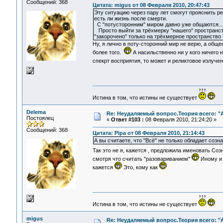
Сообщений: 368
Цитата: migus от 08 Февраля 2010, 20:47:43
Эту ситуацию через пару лет смогут прояснить р
есть ли жизнь после смерти.
С "потусторонним" миром давно уже общаются...
Просто выйти за трёхмерку "нашего" пространств
"закорочено" только на трёхмерное пространство
Ну, я лично в поту-сторонний мир не верю, а обще
более того.
А насильственно ни у кого ничего 
спекрт восприятия, то может и реликтовое излуче
Истина в том, что истины не существует
Delema
Re: Неудаляемый вопрос.Теория всего: "А
Постоялец
«
Ответ #103 :
08 Февраля 2010, 21:24:20 »
Сообщений: 368
Цитата: Pipa от 08 Февраля 2010, 21:14:43
А вы считаете, что "Всё" не только обладает созн
Так это не я, кажется , предложила именовать Соз
смотря что считать "разовариванием"
Иному и 
кажется
Это, кому как
Истина в том, что истины не существует
migus
Re: Неудаляемый вопрос.Теория всего: "А