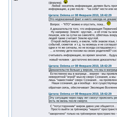
(форума).
Любой носитель информации, должен быть проявл
информацию, а уже после - "на себе" нести или н
Цитата: Delema от 08 Февраля 2010, 18:42:29
Это недоказанный факт и никто никогда не докаже
Вопрос - "КТО" можно и опустить, пока...
А доказательств того, что информация Первичней,
Ну например: Земля - круглая... и об этом ты мож
пешком, или за сутки на самолёте, облетишь вокр
людей также считают Землю круглой.
Открой любую книгу, и ежели, тебе знаком язык, 
событий, сюжетов и т д. ты можешь и не соглашать
одни и те же сигналы, но не всегда соглашаемся 
... а почему дети похожи на своих родителей? сог
считывать информацию, во время зачатия... буду
новый человек - достаточно весомое доказатель
Цитата: Delema от 08 Февраля 2010, 18:42:29
Доказательств больше у версии, что мы в матрице
Естественно мы в матрице... вернее - мы проявл
невероятной "игрой" мысли сверх Сознания, а мы
лишь "наместники" сверх Сознания... на проявлен
Наши сознания, да и вообще - все существующие 
обратная связь, обеспечивает Эволюцию Вселенно
Цитата: Delema от 08 Февраля 2010, 18:42:29
Эту ситуацию через пару лет смогут прояснить р
есть ли жизнь после смерти.
С "потусторонним" миром давно уже общаются...
Просто выйти за трёхмерку "нашего" пространств
"закорочено" только на трёхмерное пространство