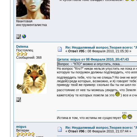
Квантовая
инструменталистка
Delema
Re: Неудаляемый вопрос.Теория всего: "А
Постоялец
«
Ответ #95 :
08 Февраля 2010, 21:05:30 »
Сообщений: 368
Цитата: migus от 08 Февраля 2010, 20:47:43
Вопрос - "КТО" можно и опустить, пока...
Но вопрос "Кто?" никак нельзя упустить ни пока и
которую ты погружен должны подтвердить, что илл
подтвердить тебе, что ты не спишь? Но они не мог
людей(среди которых, возможно, и я) говорят тебе
приведу твой же пример: сколько бы ты ни шел по 
расстояние от нее ты можешь увидеть, что Земля
кажется(ну те которых пожгли за это
) все и сч
Истина в том, что истины не существует
migus
Re: Неудаляемый вопрос.Теория всего: "А
Ветеран
«
Ответ #96 :
08 Февраля 2010, 21:07:44 »