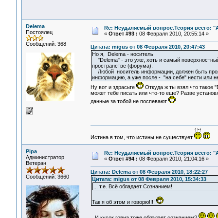
Delema
Re: Неудаляемый вопрос.Теория всего: "А
Постоялец
«
Ответ #93 :
08 Февраля 2010, 20:55:14 »
Сообщений: 368
Цитата: migus от 08 Февраля 2010, 20:47:43
Но я, Delema - носитель
"Delema" - это уже, хоть и самый поверхностный
пространстве (форума).
Любой носитель информации, должен быть проявл
информацию, а уже после - "на себе" нести или 
Ну вот и здрасьте
Откуда ж ты взял что такое "
может тебе писать или что-то еще? Разве установ
данные за тобой не поспевают
Истина в том, что истины не существует
Pipa
Re: Неудаляемый вопрос.Теория всего: "А
Администратор
«
Ответ #94 :
08 Февраля 2010, 21:04:16 »
Ветеран
Цитата: Delema от 08 Февраля 2010, 18:22:27
Сообщений: 3660
Цитата: migus от 08 Февраля 2010, 15:34:33
... т.е. Всё обладает Сознанием!
Так я об этом и говорю!!!!
И кусок говна тоже обладает сознанием?