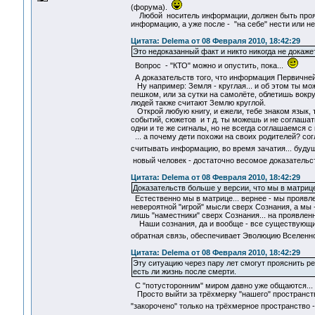
(форума).
Любой носитель информации, должен быть проявл
информацию, а уже после - "на себе" нести или н
Цитата: Delema от 08 Февраля 2010, 18:42:29
Это недоказанный факт и никто никогда не докаже
Вопрос - "КТО" можно и опустить, пока...
А доказательств того, что информация Первичней,
Ну например: Земля - круглая... и об этом ты мож
пешком, или за сутки на самолёте, облетишь вокр
людей также считают Землю круглой.
Открой любую книгу, и ежели, тебе знаком язык, 
событий, сюжетов и т д. ты можешь и не соглашать
одни и те же сигналы, но не всегда соглашаемся 
... а почему дети похожи на своих родителей? сог
считывать информацию, во время зачатия... буду
новый человек - достаточно весомое доказатель
Цитата: Delema от 08 Февраля 2010, 18:42:29
Доказательств больше у версии, что мы в матрице
Естественно мы в матрице... вернее - мы проявл
невероятной "игрой" мысли сверх Сознания, а мы
лишь "наместники" сверх Сознания... на проявлен
Наши сознания, да и вообще - все существующие 
обратная связь, обеспечивает Эволюцию Вселенно
Цитата: Delema от 08 Февраля 2010, 18:42:29
Эту ситуацию через пару лет смогут прояснить р
есть ли жизнь после смерти.
С "потусторонним" миром давно уже общаются...
Просто выйти за трёхмерку "нашего" пространств
"закорочено" только на трёхмерное пространство