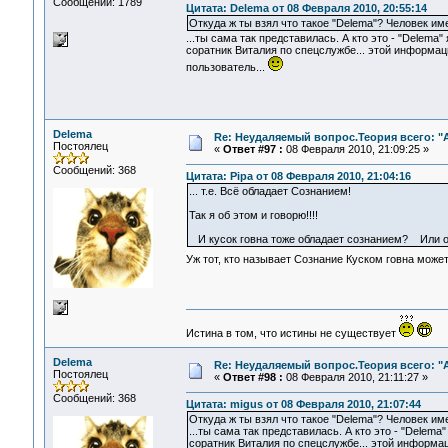
Сообщений: 1789
Цитата: Delema от 08 Февраля 2010, 20:55:14
Откуда ж ты взял что такое "Delema"? Человек и
...ты сама так представилась. А кто это - "Delema"
соратник Виталия по спецслужбе... этой информации
пользователь...
Delema
Re: Неудаляемый вопрос.Теория всего: "А
Постоялец
«
Ответ #97 :
08 Февраля 2010, 21:09:25 »
Сообщений: 368
Цитата: Pipa от 08 Февраля 2010, 21:04:16
... т.е. Всё обладает Сознанием!
Так я об этом и говорю!!!!
И кусок говна тоже обладает сознанием? Или о
Уж тот, кто называет Сознание Куском говна може
Истина в том, что истины не существует
Delema
Re: Неудаляемый вопрос.Теория всего: "А
Постоялец
«
Ответ #98 :
08 Февраля 2010, 21:11:27 »
Сообщений: 368
Цитата: migus от 08 Февраля 2010, 21:07:44
Откуда ж ты взял что такое "Delema"? Человек и
...ты сама так представилась. А кто это - "Delema
соратник Виталия по спецслужбе... этой информации