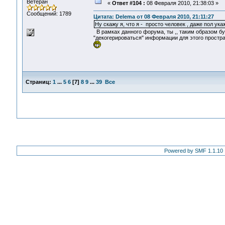
Ветеран
«
Ответ #104 :
08 Февраля 2010, 21:38:03 »
Сообщений: 1789
Цитата: Delema от 08 Февраля 2010, 21:11:27
Ну скажу я, что я - просто человек , даже пол ук
В рамках данного форума, ты ,, таким образом бу
"декогерироваться" информации для этого простран
Страниц:
1
...
5
6
[
7
]
8
9
...
39
Все
Powered by SMF 1.1.10