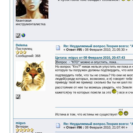
Квантовая
инструменталистка
Delema
Re: Неудаляемый вопрос.Теория всего: "А
Постоялец
«
Ответ #95 :
08 Февраля 2010, 21:05:30 »
Сообщений: 368
Цитата: migus от 08 Февраля 2010, 20:47:43
Вопрос - "КТО" можно и опустить, пока...
Но вопрос "Кто?" никак нельзя упустить ни пока и
которую ты погружен должны подтвердить, что илл
подтвердить тебе, что ты не спишь? Но они не мог
людей(среди которых, возможно, и я) говорят тебе
приведу твой же пример: сколько бы ты ни шел по 
расстояние от нее ты можешь увидеть, что Земля
кажется(ну те которых пожгли за это
) все и сч
Истина в том, что истины не существует
migus
Re: Неудаляемый вопрос.Теория всего: "А
Ветеран
«
Ответ #96 :
08 Февраля 2010, 21:07:44 »