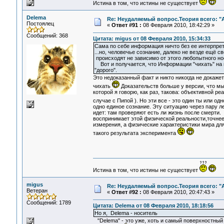
Истина в том, что истины не существует
Delema
Re: Неудаляемый вопрос.Теория всего: "А
Постоялец
«
Ответ #91 :
08 Февраля 2010, 18:42:29 »
Сообщений: 368
Цитата: migus от 08 Февраля 2010, 15:34:33
Сама по себе информация ничто без ее интерпрет
...но, человечье сознание, далеко не везде ещё 
происходят не зависимо от этого любопытного нос
Вот и получается, что Информации "чихать" на н
"дорого".
Это недоказанный факт и никто никогда не докажет
чихать
Доказательств больше у версии, что мы 
которой я говорю, как раз, такова: объективной ре
случае с Пипой ). Но эти все - это один ты или од
одно единое сознание. Эту ситуацию через пару л
идет: там проверяют есть ли жизнь после смерти. 
воспринимает этой физической реальности,точнее 
измерения, а физические характеристики мира для 
такого результата эксперимента
Истина в том, что истины не существует
migus
Re: Неудаляемый вопрос.Теория всего: "А
Ветеран
«
Ответ #92 :
08 Февраля 2010, 20:47:43 »
Сообщений: 1789
Цитата: Delema от 08 Февраля 2010, 18:18:56
Но я, Delema - носитель
"Delema" - это уже, хоть и самый поверхностный 