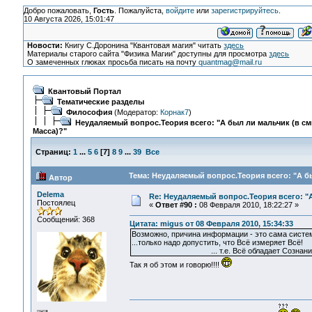
Добро пожаловать,
Гость
. Пожалуйста,
войдите
или
зарегистрируйтесь
.
10 Августа 2026, 15:01:47
Новости:
Книгу С.Доронина "Квантовая магия" читать
здесь
Материалы старого сайта "Физика Магии" доступны для просмотра
здесь
О замеченных глюках просьба писать на почту
quantmag@mail.ru
Квантовый Портал
Тематические разделы
Философия
(Модератор:
Корнак7
)
Неудаляемый вопрос.Теория всего: "А был ли мальчик (в с
Масса)?"
Страниц:
1
...
5
6
[
7
]
8
9
...
39
Все
Тема: Неудаляемый вопрос.Теория всего: "А бы
Автор
Delema
Re: Неудаляемый вопрос.Теория всего: "А
Постоялец
«
Ответ #90 :
08 Февраля 2010, 18:22:27 »
Сообщений: 368
Цитата: migus от 08 Февраля 2010, 15:34:33
Возможно, причина информации - это сама систе
...только надо допустить, что Всё измеряет Всё!
... т.е. Всё обладает Сознание
Так я об этом и говорю!!!!