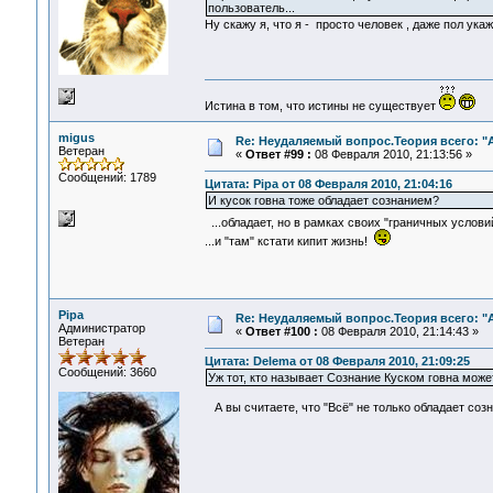
пользователь...
Ну скажу я, что я - просто человек , даже пол ук
Истина в том, что истины не существует
migus
Re: Неудаляемый вопрос.Теория всего: "А
Ветеран
«
Ответ #99 :
08 Февраля 2010, 21:13:56 »
Сообщений: 1789
Цитата: Pipa от 08 Февраля 2010, 21:04:16
И кусок говна тоже обладает сознанием?
...обладает, но в рамках своих "граничных услови
...и "там" кстати кипит жизнь!
Pipa
Re: Неудаляемый вопрос.Теория всего: "А
Администратор
«
Ответ #100 :
08 Февраля 2010, 21:14:43 »
Ветеран
Цитата: Delema от 08 Февраля 2010, 21:09:25
Сообщений: 3660
Уж тот, кто называет Сознание Куском говна може
А вы считаете, что "Всё" не только обладает соз