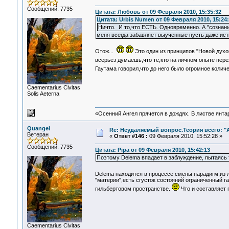
Сообщений: 7735
Цитата: Любовь от 09 Февраля 2010, 15:35:32
Цитата: Urbis Numen от 09 Февраля 2010, 15:24
Ничто. И то,что ЕСТЬ. Одновременно. А "сознани
меня всегда забавляет выученные пусть даже исти
Отож...
Это один из принципов "Новой духо
всерьез думаешь,что те,кто на личном опыте пер
Гаутама говорил,что до него было огромное коли
Сaementarius Civitas
Solis Aeterna
«Осенний Ангел прячется в дождях. В листве янтарн
Quangel
Re: Неудаляемый вопрос.Теория всего: "А
Ветеран
«
Ответ #146 :
09 Февраля 2010, 15:52:28 »
Сообщений: 7735
Цитата: Pipa от 09 Февраля 2010, 15:42:13
Поэтому Delema впадает в заблуждение, пытаясь т
Delema находится в процессе смены парадигм,из 
"материи",есть сгусток состояний ограниченный г
гильбертовом пространстве.
Что и составляет 
Сaementarius Civitas