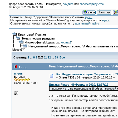
Добро пожаловать,
Гость
. Пожалуйста,
войдите
или
зарегистрируйтесь
.
09 Августа 2026, 07:35:01
Новости:
Книгу С.Доронина "Квантовая магия" читать
здесь
Материалы старого сайта "Физика Магии" доступны для просмотра
здесь
О замеченных глюках просьба писать на почту
quantmag@mail.ru
Квантовый Портал
Тематические разделы
Философия
(Модератор:
Корнак7
)
Неудаляемый вопрос.Теория всего: "А был ли мальчик (в с
Масса)?"
Страниц:
1
...
8
9
[
10
]
11
12
...
39
Все
Тема: Неудаляемый вопрос.Теория всего: "А бы
Автор
migus
Re: Неудаляемый вопрос.Теория всего: "А
Ветеран
«
Ответ #135 :
09 Февраля 2010, 15:06:13 »
Сообщений: 1789
Цитата: Pipa от 09 Февраля 2010, 12:37:19
...прыжок - это не материальный объект, который
...а что тогда для Пипы представляет из себя "эл
электрона - некий аналог "прыжка" и соответствен
И где это Пипа вообще встречала "материю" вне
Конечно же, прыжок - не материальный объект!
Но то, что материалисты считают материей, по с