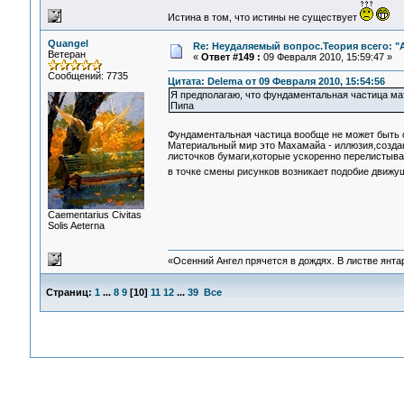
Истина в том, что истины не существует
Quangel
Re: Неудаляемый вопрос.Теория всего: "А
Ветеран
«
Ответ #149 :
09 Февраля 2010, 15:59:47 »
Сообщений: 7735
Цитата: Delema от 09 Февраля 2010, 15:54:56
Я предполагаю, что фундаментальная частица мат
Пипа
Фундаментальная частица вообще не может быть 
Материальный мир это Махамайа - иллюзия,создан
листочков бумаги,которые ускоренно перелистыва
в точке смены рисунков возникает подобие движу
Сaementarius Civitas
Solis Aeterna
«Осенний Ангел прячется в дождях. В листве янтарн
Страниц:
1
...
8
9
[
10
]
11
12
...
39
Все