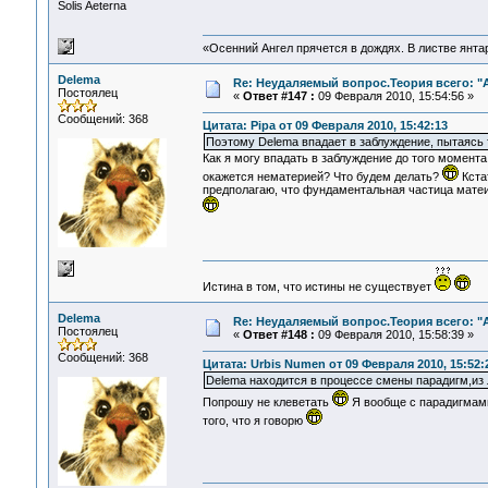
Solis Aeterna
«Осенний Ангел прячется в дождях. В листве янтарн
Delema
Re: Неудаляемый вопрос.Теория всего: "А
Постоялец
«
Ответ #147 :
09 Февраля 2010, 15:54:56 »
Сообщений: 368
Цитата: Pipa от 09 Февраля 2010, 15:42:13
Поэтому Delema впадает в заблуждение, пытаясь т
Как я могу впадать в заблуждение до того момента
окажется нематерией? Что будем делать?
Кста
предполагаю, что фундаментальная частица матеи
Истина в том, что истины не существует
Delema
Re: Неудаляемый вопрос.Теория всего: "А
Постоялец
«
Ответ #148 :
09 Февраля 2010, 15:58:39 »
Сообщений: 368
Цитата: Urbis Numen от 09 Февраля 2010, 15:52:
Delema находится в процессе смены парадигм,из 
Попрошу не клеветать
Я вообще с парадигмам
того, что я говорю