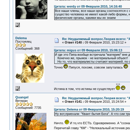
Цитата: werdy от 09 Февраля 2010, 14:16:40
Все наши члены, все наши органы соотносятся с 
существо человека не имеет какой-либо формы, но
физические органы, какими мы их знаем
Delema
Re: Неудаляемый вопрос.Теория всего: "А
Постоялец
«
Ответ #140 :
09 Февраля 2010, 15:23:12 »
Сообщений: 368
Цитата: migus от 09 Февраля 2010, 15:06:13
И где это Пипа вообще встречала "материю" вне 
Конечно же, прыжок - не материальный объект!
Но то, что материалисты считают материей, по с
Точно
Пипуся, похоже, совсем запуталась
Истина в том, что истины не существует
Quangel
Re: Неудаляемый вопрос.Теория всего: "А
Ветеран
«
Ответ #141 :
09 Февраля 2010, 15:24:54 »
Сообщений: 7735
Цитата: Delema от 09 Февраля 2010, 15:20:19
Ну вот,приехали "Квант бытия Бога". А что сии три
Ничто.
И то,что ЕСТЬ. Одновременно. А "созна
Перечитай главу "КМ" - "Нелокальный источник ре