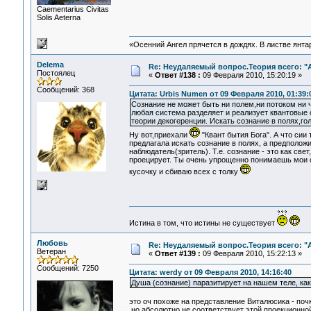
Сaementarius Civitas
Solis Aeterna
«Осенний Ангел прячется в дождях. В листве янтарн
Delema
Re: Неудаляемый вопрос.Теория всего: "А
Постоялец
«
Ответ #138 :
09 Февраля 2010, 15:20:19 »
Сообщений: 368
Цитата: Urbis Numen от 09 Февраля 2010, 01:39:
Сознание не может быть ни полем,ни потоком ни ч
любая система разделяет и реализует квантовые 
теории декогеренции. Искать сознание в полях,го
Ну вот,приехали
"Квант бытия Бога". А что сии 
предлагала искать сознание в полях, а предположил
наблюдатель(зритель). Т.е. сознание - это как све
проецирует. Ты очень упрощенно понимаешь мои сл
кусочку и сбиваю всех с толку
Истина в том, что истины не существует
Любовь
Re: Неудаляемый вопрос.Теория всего: "А
Ветеран
«
Ответ #139 :
09 Февраля 2010, 15:22:13 »
Сообщений: 7250
Цитата: werdy от 09 Февраля 2010, 14:16:40
Душа (сознание) паразитирует на нашем теле, как
это оч похоже на представление Виталюсика - почк
но абсолютно не соответствует этой проекционной