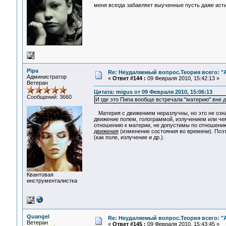
меня всегда забавляет выученные пусть даже исти
Pipa
Re: Неудаляемый вопрос.Теория всего: "А
Администратор
«
Ответ #144 :
09 Февраля 2010, 15:42:13 »
Ветеран
Цитата: migus от 09 Февраля 2010, 15:06:13
Сообщений: 3660
И где это Пипа вообще встречала "материю" вне д
Материя с движением неразлучны, но это не означ
движение полем, голограммой, излучением или чем
отношению к материи, не допустимы по отношению
движения
(изменение состояния во времени). Поэ
(как поле, излучение и др.).
Квантовая
инструменталистка
Quangel
Re: Неудаляемый вопрос.Теория всего: "А
Ветеран
«
Ответ #145 :
09 Февраля 2010, 15:43:45 »