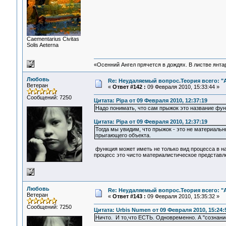
Сaementarius Civitas
Solis Aeterna
«Осенний Ангел прячется в дождях. В листве янтарн
Любовь
Re: Неудаляемый вопрос.Теория всего: "А
Ветеран
«
Ответ #142 :
09 Февраля 2010, 15:33:44 »
Сообщений: 7250
Цитата: Pipa от 09 Февраля 2010, 12:37:19
Надо понимать, что сам прыжок это название фун
Цитата: Pipa от 09 Февраля 2010, 12:37:19
Тогда мы увидим, что прыжок - это не материальн
прыгающего объекта.
функция может иметь не только вид процесса в на
процесс это чисто материалистическое представле
Любовь
Re: Неудаляемый вопрос.Теория всего: "А
Ветеран
«
Ответ #143 :
09 Февраля 2010, 15:35:32 »
Сообщений: 7250
Цитата: Urbis Numen от 09 Февраля 2010, 15:24:
Ничто. И то,что ЕСТЬ. Одновременно. А "сознани