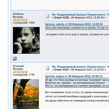
Любовь
Re: Неудаляемый вопрос.Теория всего: "А
Ветеран
«
Ответ #136 :
09 Февраля 2010, 15:09:45 »
Сообщений: 7250
Цитата: valeriy от 09 Февраля 2010, 14:20:34
Это уже появление сложности из ничего. В том то
но кроме этого есть еще и тантра, которая по сути
Quangel
Re: Неудаляемый вопрос.Теория всего: "А
Ветеран
«
Ответ #137 :
09 Февраля 2010, 15:20:06 »
Сообщений: 7735
Цитата: migus от 09 Февраля 2010, 15:06:13
И где это Пипа вообще встречала "материю" вне д
Конечно же, прыжок - не материальный объект!
Но то, что материалисты считают материей, по су
Вот понимание этого и есть та самая нелокальная
поток состояний,неизбежно ведущий к конечному
нет,душа обречена на очередное кольцо космическ