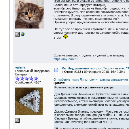
Все бы так, если б было установлено точно, что со
Сознание не есть продукт материи,
если бы это было так, то не было бы трудности с
Логичнее думать, что сознание локализовало себя
отражение. В силу ограничений этого носителя. А 
пытаемся описать что есть само сознание?
Причем упорно придерживаясь и способа описания 
НО тут все со временем случиться. День в своем
своем носители даст ростки осознания себя, тогд
этом.
Если не знаешь, что делать - делай шаг вперед
https://my-dao.ru
valeriy
Re: Неудаляемый вопрос.Теория всего: "А
Глобальный модератор
«
Ответ #163 :
09 Февраля 2010, 16:40:39 »
Ветеран
От кибернетики к Литтлтону – техника управления
Сообщений: 4167
Цитата:
Компьютеры и искусственный разум
Для Джона фон Неймана и Норберта Винера смысл 
мощных компьютеров с искусственным интеллекто
непоколебимое, хотя и очевидно нелепое убежден
священного, а человеческий мозг есть машина, ч
Доктор Джером Визнер, президент Массачусетског
в нескольких заседаниях фонда Мэйси. Он ясно и
Стюарту Брэнду, опубликованному в книге, выше
Media Lab: Inventing the Future at M.I.T.):
"Я не настолько самонадеян, чтобы утверждать