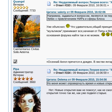
Quangel
Re: Неудаляемый вопрос.Теория всего: "А
Ветеран
«
Ответ #153 :
09 Февраля 2010, 16:06:01 »
Сообщений: 7733
Цитата: valeriy от 09 Февраля 2010, 16:02:06
Например, задаваться вопросом, являются ли пер
Урбис с привлечением НИРа и сферы Блоха
Уже объяснил.
Что удивительно,общий принцип
"мультиком",принимают все,начиная от Пипы и Ма
основания форума найти так и не можем.
Сaementarius Civitas
Solis Aeterna
«Осенний Ангел прячется в дождях. В листве янтарн
Pipa
Re: Неудаляемый вопрос.Теория всего: "А
Администратор
«
Ответ #154 :
09 Февраля 2010, 16:06:59 »
Ветеран
Цитата: Delema от 09 Февраля 2010, 15:54:56
Сообщений: 3660
Но меня может опровергнуть время и новые откры
Нет. Новые открытия вам не помогут, как не смо
открытия точно так же, как уже подмял старые.