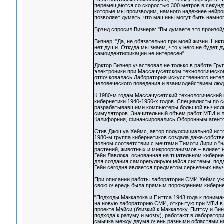
перемещаются со скоростью 300 метров в секунду
которые мы производим, намного надежнее нейро
позволяет думать, что машины могут быть намного
Брэнд спросил Визнера: "Вы думаете это произой
Визнер: "Да, не обязательно при моей жизни. Никт
нет души. Откуда мы знаем, что у него не будет д
самоидентификации не интересен".
Доктор Визнер участвовал не только в работе Гр
электроники при Массачусетском технологическом
отпочковалась Лаборатория искусственного инте
человеческого поведения и взаимодействием люд
К 1980-м годам Массачусетский технологически
кибернетики 1940-1950-х годов. Специалисты по 
разрабатывавшими компьютеры большой вычислит
симуляторов. Значительный объем работ МТИ и л
Калифорния, финансировались Оборонным агентс
Стив Джошуа Хеймс, автор полуофициальной истор
1980-м группа кибернетиков создала даже собств
полном соответствии с мечтами Тимоти Лири о "н
растений, животных и микроорганизмов – влияет 
Гейи Лавлока, основанная на тщательном кибернет
для создания саморегулирующейся системы, подд
Гейи сегодня является предметом серьезных науч
При описании работы лаборатории СМИ Хеймс уже 
свою очередь была прямым порождением киберне
"Подходы Маккалока и Питтса 1943 года к понима
на новую лабораторию СМИ, открытую при МТИ в 1
проекте Мэйси (близкий к Маккалоку, Питтсу и В
подхода к разуму и мозгу), работают в лаборатор
смычка между двумя очень разными областями н