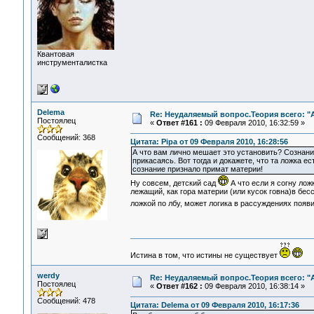
Квантовая
инструменталистка
Delema
Re: Неудаляемый вопрос.Теория всего: "А
Постоялец
«
Ответ #161 :
09 Февраля 2010, 16:32:59 »
Сообщений: 368
Цитата: Pipa от 09 Февраля 2010, 16:28:56
А что вам лично мешает это установить? Сознания
прикасаясь. Вот тогда и докажете, что та ложка ес
сознание признало примат материи!
Ну совсем, детский сад
А что если я согну лож
лежащий, как гора материи (или кусок говна)в бес
ложкой по лбу, может логика в рассуждениях появ
Истина в том, что истины не существует
werdy
Re: Неудаляемый вопрос.Теория всего: "А
Постоялец
«
Ответ #162 :
09 Февраля 2010, 16:38:14 »
Сообщений: 478
Цитата: Delema от 09 Февраля 2010, 16:17:36