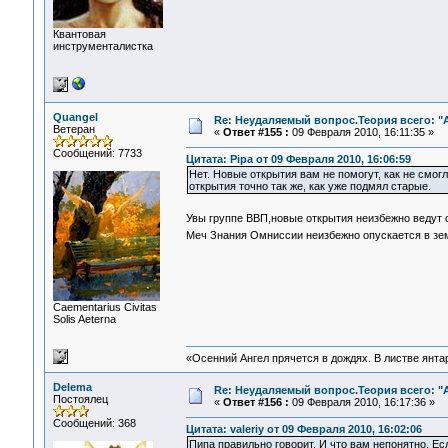
Квантовая
инструменталистка
Quangel
Re: Неудаляемый вопрос.Теория всего: "А
Ветеран
«
Ответ #155 :
09 Февраля 2010, 16:11:35 »
Сообщений: 7733
Цитата: Pipa от 09 Февраля 2010, 16:06:59
Нет. Новые открытия вам не помогут, как не смог
открытия точно так же, как уже подмял старые.
Увы группе ВВП,новые открытия неизбежно ведут 
Меч Знания Омниссии неизбежно опускается в з
Сaementarius Civitas
Solis Aeterna
«Осенний Ангел прячется в дождях. В листве янтарн
Delema
Re: Неудаляемый вопрос.Теория всего: "А
Постоялец
«
Ответ #156 :
09 Февраля 2010, 16:17:36 »
Сообщений: 368
Цитата: valeriy от 09 Февраля 2010, 16:02:06
Пипа правильно говорит. И что вам непонятно. Ес