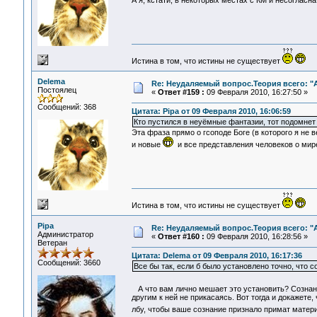
А я, кстати, в некоторых местах с КМ и несогласн
Истина в том, что истины не существует
Delema
Re: Неудаляемый вопрос.Теория всего: "А
Постоялец
«
Ответ #159 :
09 Февраля 2010, 16:27:50 »
Сообщений: 368
Цитата: Pipa от 09 Февраля 2010, 16:06:59
Кто пустился в неуёмные фантазии, тот подомнет 
Эта фраза прямо о гсоподе Боге (в которого я не 
и новые
и все представления человеков о мире
Истина в том, что истины не существует
Pipa
Re: Неудаляемый вопрос.Теория всего: "А
Администратор
«
Ответ #160 :
09 Февраля 2010, 16:28:56 »
Ветеран
Цитата: Delema от 09 Февраля 2010, 16:17:36
Сообщений: 3660
Все бы так, если б было установлено точно, что со
А что вам лично мешает это установить? Сознан
другим к ней не прикасаясь. Вот тогда и докажете,
лбу, чтобы ваше сознание признало примат матер