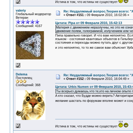
Истина в том, что истины не существует
valeriy
Re: Неудаляемый вопрос.Теория всего: "А
Глобальный модератор
«
Ответ #151 :
09 Февраля 2010, 16:02:06 »
Ветеран
Цитата: Pipa от 09 Февраля 2010, 15:42:13
Сообщений: 4167
Материя с движением неразлучны, но это не означ
движение полем, голограммой, излучением или чем
Пипа правильно говорит. И что вам непонятно. Есл
языком - состояния квантовых объектов в Гильбер
состояния и переходы можно путать друг с друго
и это непонятно, то то же самое вам объяснит У
Delema
Re: Неудаляемый вопрос.Теория всего: "А
Постоялец
«
Ответ #152 :
09 Февраля 2010, 16:04:49 »
Сообщений: 368
Цитата: Urbis Numen от 09 Февраля 2010, 15:43:
Ты всерьез думаешь,что те,кто на личном опыте 
А кто сказал, что Будде можно верить? Авторитари
желание шастать по форумам вполне может и сохр
Истина в том, что истины не существует