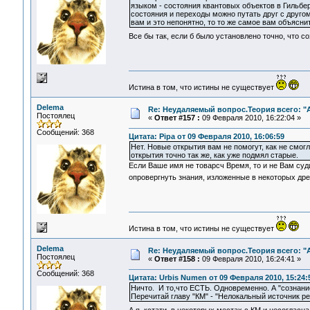
языком - состояния квантовых объектов в Гильбе
состояния и переходы можно путать друг с друго
вам и это непонятно, то то же самое вам объясн
Все бы так, если б было установлено точно, что со
Истина в том, что истины не существует
Delema
Re: Неудаляемый вопрос.Теория всего: "А
Постоялец
«
Ответ #157 :
09 Февраля 2010, 16:22:04 »
Сообщений: 368
Цитата: Pipa от 09 Февраля 2010, 16:06:59
Нет. Новые открытия вам не помогут, как не смог
открытия точно так же, как уже подмял старые.
Если Ваше имя не товарсч Время, то и не Вам судит
опровергнуть знания, изложенные в некоторых др
Истина в том, что истины не существует
Delema
Re: Неудаляемый вопрос.Теория всего: "А
Постоялец
«
Ответ #158 :
09 Февраля 2010, 16:24:41 »
Сообщений: 368
Цитата: Urbis Numen от 09 Февраля 2010, 15:24:
Ничто. И то,что ЕСТЬ. Одновременно. А "сознани
Перечитай главу "КМ" - "Нелокальный источник ре