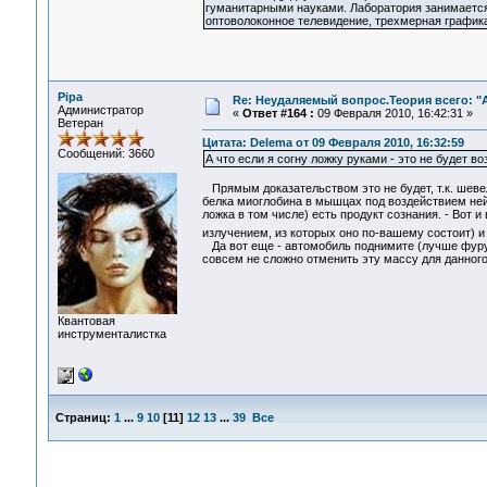
гуманитарными науками. Лаборатория занимается
оптоволоконное телевидение, трехмерная графика
Pipa
Re: Неудаляемый вопрос.Теория всего: "А
Администратор
«
Ответ #164 :
09 Февраля 2010, 16:42:31 »
Ветеран
Цитата: Delema от 09 Февраля 2010, 16:32:59
Сообщений: 3660
А что если я согну ложку руками - это не будет 
Прямым доказательством это не будет, т.к. шеве
белка миоглобина в мышцах под воздействием нейр
ложка в том числе) есть продукт сознания. - Вот
излучением, из которых оно по-вашему состоит) и
Да вот еще - автомобиль поднимите (лучше фуру, 
совсем не сложно отменить эту массу для данног
Квантовая
инструменталистка
Страниц:
1
...
9
10
[
11
]
12
13
...
39
Все