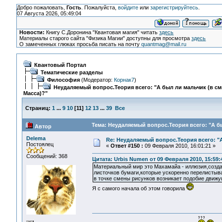
Добро пожаловать,
Гость
. Пожалуйста,
войдите
или
зарегистрируйтесь
.
07 Августа 2026, 05:49:04
Новости:
Книгу С.Доронина "Квантовая магия" читать
здесь
Материалы старого сайта "Физика Магии" доступны для просмотра
здесь
О замеченных глюках просьба писать на почту
quantmag@mail.ru
Квантовый Портал
Тематические разделы
Философия
(Модератор:
Корнак7
)
Неудаляемый вопрос.Теория всего: "А был ли мальчик (в с
Масса)?"
Страниц:
1
...
9
10
[
11
]
12
13
...
39
Все
Тема: Неудаляемый вопрос.Теория всего: "А бы
Автор
Delema
Re: Неудаляемый вопрос.Теория всего: "А
Постоялец
«
Ответ #150 :
09 Февраля 2010, 16:01:21 »
Сообщений: 368
Цитата: Urbis Numen от 09 Февраля 2010, 15:59:
Материальный мир это Махамайа - иллюзия,созда
листочков бумаги,которые ускоренно перелистыв
в точке смены рисунков возникает подобие движу
Я с самого начала об этом говорила