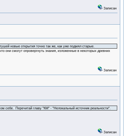
Записан
тушей новые открытия точно так же, как уже подмял старые.
 что они смогут опровергнуть знания, изложенные в некоторых древних
Записан
ом себе. Перечитай главу "КМ" - "Нелокальный источник реальности".
Записан