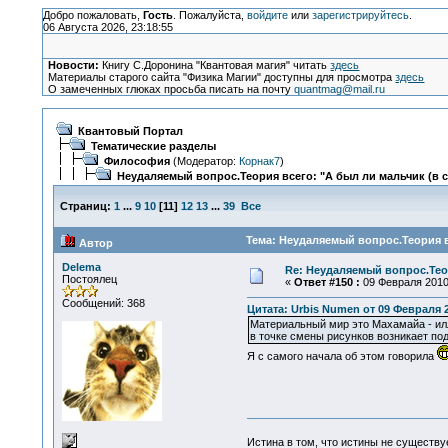
Добро пожаловать,
Гость
. Пожалуйста,
войдите
или
зарегистрируйтесь
.
06 Августа 2026, 23:18:55
Новости:
Книгу С.Доронина "Квантовая магия" читать
здесь
Материалы старого сайта "Физика Магии" доступны для просмотра
здесь
О замеченных глюках просьба писать на почту
quantmag@mail.ru
Квантовый Портал
Тематические разделы
Философия
(Модератор:
Корнак7
)
Неудаляемый вопрос.Теория всего: "А был ли мальчик (в 
Страниц:
1
...
9
10
[
11
]
12
13
...
39
Все
Тема: Неудаляемый вопрос.Теория в
Автор
Delema
Re: Неудаляемый вопрос.Теор
Постоялец
«
Ответ #150 :
09 Февраля 2010,
Сообщений: 368
Цитата: Urbis Numen от 09 Февраля 2
Материальный мир это Махамайа - илл
в точке смены рисунков возникает по
Я с самого начала об этом говорила
Истина в том, что истины не существ