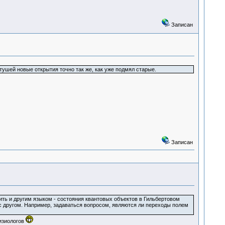
Записан
тушей новые открытия точно так же, как уже подмял старые.
Записан
зить и другим языком - состояния квантовых объектов в Гильбертовом
 с другом. Например, задаваться вопросом, являются ли переходы полем
физиологов