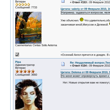
Ветеран
«
Ответ #153 :
09 Февраля 2010,
Сообщений: 7733
Цитата: valeriy от 09 Февраля 2010, 1
Например, задаваться вопросом, явля
Уже объяснил.
Что удивительно,об
заканчивая мной,Мигусом и Делемой.
Сaementarius Civitas Solis Aeterna
«Осенний Ангел прячется в дождях. В л
Pipa
Re: Неудаляемый вопрос.Теор
Администратор
«
Ответ #154 :
09 Февраля 2010,
Ветеран
Цитата: Delema от 09 Февраля 2010, 
Сообщений: 3660
Но меня может опровергнуть время и 
Нет. Новые открытия вам не помогут, 