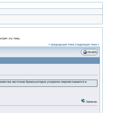
отрят эту тему.
« предыдущая тема
следующая тема »
ножества листочков бумаги,которые ускоренно перелистываются и
Записан