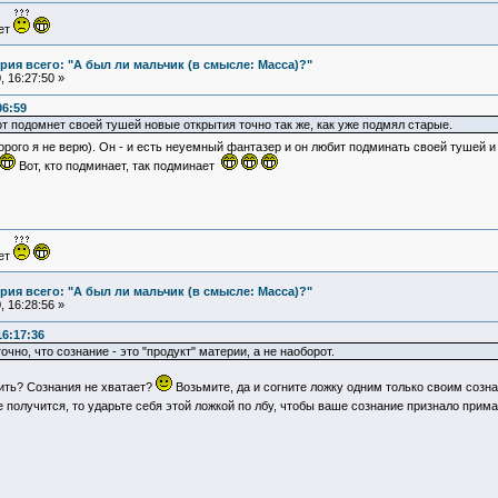
ует
ия всего: "А был ли мальчик (в смысле: Масса)?"
 16:27:50 »
06:59
т подомнет своей тушей новые открытия точно так же, как уже подмял старые.
торого я не верю). Он - и есть неуемный фантазер и он любит подминать своей тушей 
Вот, кто подминает, так подминает
ует
ия всего: "А был ли мальчик (в смысле: Масса)?"
 16:28:56 »
16:17:36
очно, что сознание - это "продукт" материи, а не наоборот.
ить? Сознания не хватает?
Возьмите, да и согните ложку одним только своим сознан
не получится, то ударьте себя этой ложкой по лбу, чтобы ваше сознание признало прим