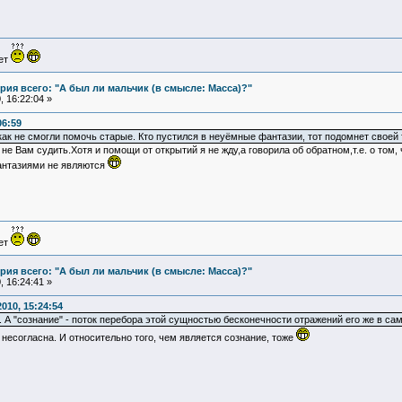
ует
ия всего: "А был ли мальчик (в смысле: Масса)?"
 16:22:04 »
06:59
как не смогли помочь старые. Кто пустился в неуёмные фантазии, тот подомнет своей 
не Вам судить.Хотя и помощи от открытий я не жду,а говорила об обратном,т.е. о том,
фантазиями не являются
ует
ия всего: "А был ли мальчик (в смысле: Масса)?"
 16:24:41 »
010, 15:24:54
 А "сознание" - поток перебора этой сущностью бесконечности отражений его же в сам
и несогласна. И относительно того, чем является сознание, тоже