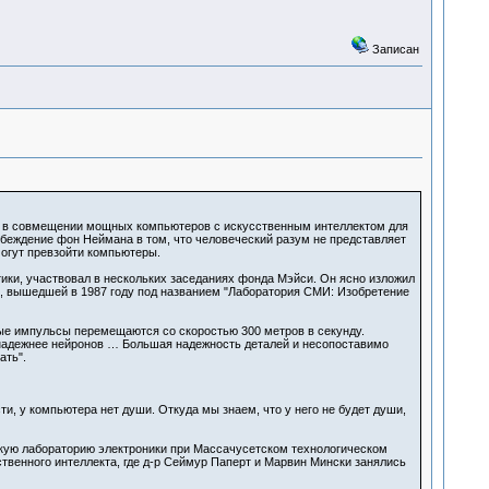
Записан
е, в совмещении мощных компьютеров с искусственным интеллектом для
убеждение фон Неймана в том, что человеческий разум не представляет
могут превзойти компьютеры.
тики, участвовал в нескольких заседаниях фонда Мэйси. Он ясно изложил
е, вышедшей в 1987 году под названием "Лаборатория СМИ: Изобретение
ые импульсы перемещаются со скоростью 300 метров в секунду.
 надежнее нейронов … Большая надежность деталей и несопоставимо
ать".
ти, у компьютера нет души. Откуда мы знаем, что у него не будет души,
ьскую лабораторию электроники при Массачусетском технологическом
ственного интеллекта, где д-р Сеймур Паперт и Марвин Мински занялись