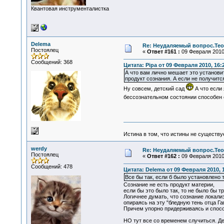
Квантовая инструменталистка
Delema
Re: Неудаляемый вопрос.Теор
Постоялец
«
Ответ #161 :
09 Февраля 2010,
Сообщений: 368
Цитата: Pipa от 09 Февраля 2010, 16:
А что вам лично мешает это установит
продукт сознания. А если не получитс
Ну совсем, детский сад
А что если 
бессознательном состоянии способен с
Истина в том, что истины не существ
werdy
Re: Неудаляемый вопрос.Теор
Постоялец
«
Ответ #162 :
09 Февраля 2010,
Сообщений: 478
Цитата: Delema от 09 Февраля 2010, 
Все бы так, если б было установлено т
Сознание не есть продукт материи,
если бы это было так, то не было бы 
Логичнее думать, что сознание локали
опираясь на эту "бледную тень отца Г
Причем упорно придерживаясь и способ
НО тут все со временем случиться. Де