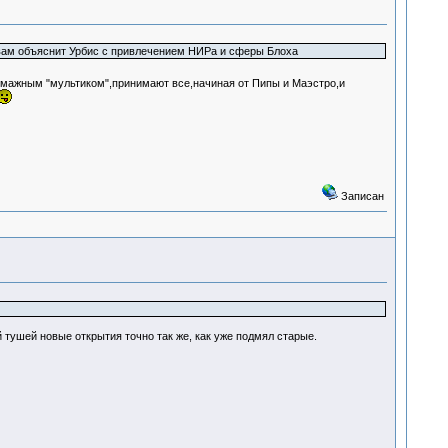
 вам объяснит Урбис с привлечением НИРа и сферы Блоха
умажным "мультиком",принимают все,начиная от Пипы и Маэстро,и
Записан
 тушей новые открытия точно так же, как уже подмял старые.