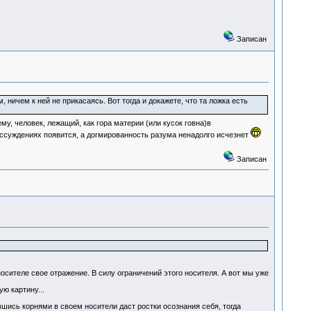
Записан
ничем к ней не прикасаясь. Вот тогда и докажете, что та ложка есть
у, человек, лежащий, как гора материи (или кусок говна)в
рассуждениях появится, а догмированность разума ненадолго исчезнет
Записан
осителе свое отражение. В силу ограничений этого носителя. А вот мы уже
ю картину...
шись корнями в своем носители даст ростки осознания себя, тогда