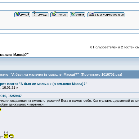
0 Пользователей и 2 Гостей см
смысле: Масса)?"
сего: "А был ли мальчик (в смысле: Масса)?" (Прочитано 1010702 раз)
ия всего: "А был ли мальчик (в смысле: Масса)?"
 16:01:21 »
010, 15:59:47
юзия,созданная из смены отражений Бога в самом себе. Как мультик,сделанный из м
добие движущейся картинки.
ует