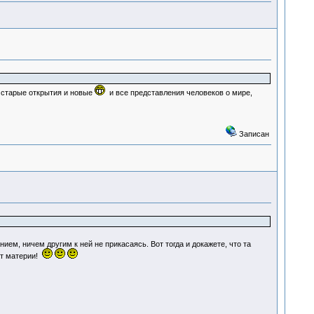
и старые открытия и новые
и все представления человеков о мире,
Записан
ием, ничем другим к ней не прикасаясь. Вот тогда и докажете, что та
ат материи!