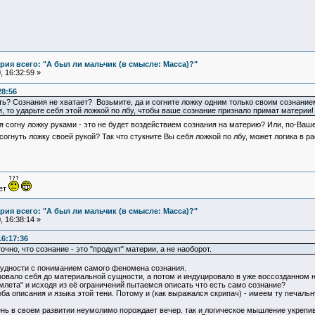
ия всего: "А был ли мальчик (в смысле: Масса)?"
 16:32:59 »
28:56
ь? Сознания не хватает? Возьмите, да и согните ложку одним только своим сознанием, 
я, то ударьте себя этой ложкой по лбу, чтобы ваше сознание признало примат материи!
я согну ложку руками - это не будет воздействием сознания на материю? Или, по-Вашем
огнуть ложку своей рукой? Так что стукните Вы себя ложкой по лбу, может логика в 
ует
ия всего: "А был ли мальчик (в смысле: Масса)?"
 16:38:14 »
16:17:36
очно, что сознание - это "продукт" материи, а не наоборот.
трудности с пониманием самого феномена сознания.
зовало себя до материальной сущности, а потом и индуцировало в уже воссозданном н
амлета" и исходя из её ограничений пытаемся описать что есть само сознание?
а описания и языка этой тени. Потому и (как выражался скрипач) - имеем ту печальну
нь в своем развитии неумолимо порождает вечер. так и логическое мышление укрепив