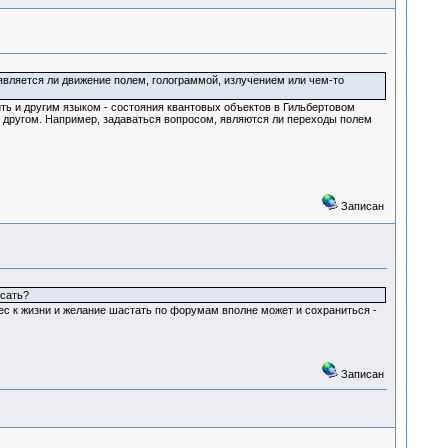
 является ли движение полем, голограммой, излучением или чем-то
ить и другим языком - состояния квантовых объектов в Гильбертовом
с другом. Например, задаваться вопросом, являются ли переходы полем
Записан
исать?
рес к жизни и желание шастать по форумам вполне может и сохраниться -
Записан