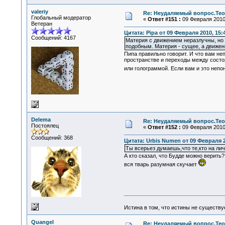
valeriy
Re: Неудаляемый вопрос.Теор
Глобальный модератор
«
Ответ #151 :
09 Февраля 2010,
Ветеран
Цитата: Pipa от 09 Февраля 2010, 15:
Сообщений: 4167
Материя с движением неразлучны, но э
подобным. Материя - сущее, а движени
Пипа правильно говорит. И что вам не
пространстве и переходы между состоя
или голограммой. Если вам и это неп
Delema
Re: Неудаляемый вопрос.Теор
Постоялец
«
Ответ #152 :
09 Февраля 2010,
Сообщений: 368
Цитата: Urbis Numen от 09 Февраля 2
Ты всерьез думаешь,что те,кто на ли
А кто сказал, что Будде можно верить
вся тварь разумная скучает
Истина в том, что истины не существ
Quangel
Re: Неудаляемый вопрос.Теор