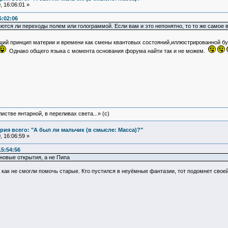
 16:06:01 »
6:02:06
ются ли переходы полем или голограммой. Если вам и это непонятно, то то же самое
щий принцип материи и времени как смены квантовых состояний,иллюстрированной б
Однако общего языка с момента основания форума найти так и не можем.
истве янтарной, в переливах света...» (c)
ия всего: "А был ли мальчик (в смысле: Масса)?"
 16:06:59 »
15:54:56
новые открытия, а не Пипа
как не смогли помочь старые. Кто пустился в неуёмные фантазии, тот подомнет своей