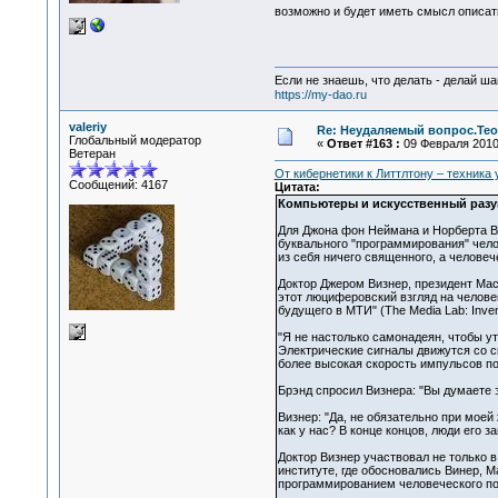
возможно и будет иметь смысл описат
Если не знаешь, что делать - делай ша
https://my-dao.ru
valeriy
Re: Неудаляемый вопрос.Теор
Глобальный модератор
«
Ответ #163 :
09 Февраля 2010,
Ветеран
От кибернетики к Литтлтону – техника
Сообщений: 4167
Цитата:
Компьютеры и искусственный раз
Для Джона фон Неймана и Норберта В
буквального "программирования" чело
из себя ничего священного, а челове
Доктор Джером Визнер, президент Мас
этот люциферовский взгляд на челове
будущего в МТИ" (The Media Lab: Inventi
"Я не настолько самонадеян, чтобы 
Электрические сигналы движутся со с
более высокая скорость импульсов поз
Брэнд спросил Визнера: "Вы думаете 
Визнер: "Да, не обязательно при моей
как у нас? В конце концов, люди его 
Доктор Визнер участвовал не только 
институте, где обосновались Винер, М
программированием человеческого по