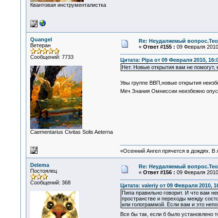
Квантовая инструменталистка
Quangel
Re: Неудаляемый вопрос.Теор
Ветеран
«
Ответ #155 :
09 Февраля 2010,
Сообщений: 7733
Цитата: Pipa от 09 Февраля 2010, 16:
Нет. Новые открытия вам не помогут, 
Увы группе ВВП,новые открытия неизб
Меч Знания Омниссии неизбежно опус
Сaementarius Civitas Solis Aeterna
«Осенний Ангел прячется в дождях. В л
Delema
Re: Неудаляемый вопрос.Теор
Постоялец
«
Ответ #156 :
09 Февраля 2010,
Сообщений: 368
Цитата: valeriy от 09 Февраля 2010, 1
Пипа правильно говорит. И что вам не
пространстве и переходы между состо
или голограммой. Если вам и это неп
Все бы так, если б было установлено т