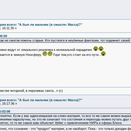
ия всего: "А был ли мальчик (в смысле: Масса)?"
 16:11:35 »
06:59
как не смогли помочь старые. Кто пустился в неуёмные фантазии, тот подомнет своей 
ежно ведут от локального реализма к нелокальной парадигме.
кается в земную Ноосферу.
Горе тем,кто стоит на его пути...
истве янтарной, в переливах света...» (c)
ия всего: "А был ли мальчик (в смысле: Масса)?"
 16:17:36 »
6:02:06
понятно. Если у вас идиосинкразия на слово материя, то все то же самое можно выра
яниями наразлучны, но это не означает что состояния и переходы можно путать друг
онятно, то то же самое вам объяснит Урбис с привлечением НИРа и сферы Блоха
очно, что сознание - это "продукт" материи, а не наоборот. Пока - это только докадки 