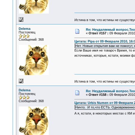
Истина в том, что истины не существ
Delema
Re: Неудаляемый вопрос.Теор
Постоялец
«
Ответ #157 :
09 Февраля 2010,
Сообщений: 368
Цитата: Pipa от 09 Февраля 2010, 16:
Нет. Новые открытия вам не помогут, 
Если Ваше имя не товарсч Время, то и 
источниках, которые, кстати, моими 
Истина в том, что истины не существ
Delema
Re: Неудаляемый вопрос.Теор
Постоялец
«
Ответ #158 :
09 Февраля 2010,
Сообщений: 368
Цитата: Urbis Numen от 09 Февраля 2
Ничто. И то,что ЕСТЬ. Одновременно.
А я, кстати, в некоторых местах с КМ 