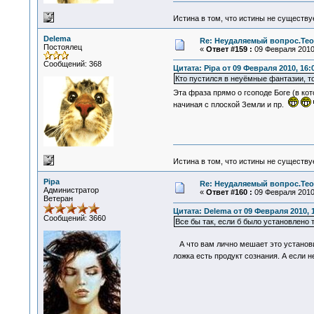
Истина в том, что истины не существ
Delema
Re: Неудаляемый вопрос.Теор
Постоялец
«
Ответ #159 :
09 Февраля 2010,
Сообщений: 368
Цитата: Pipa от 09 Февраля 2010, 16:
Кто пустился в неуёмные фантазии, то
Эта фраза прямо о гсоподе Боге (в ко
начиная с плоской Земли и пр.
Истина в том, что истины не существ
Pipa
Re: Неудаляемый вопрос.Теор
Администратор
«
Ответ #160 :
09 Февраля 2010,
Ветеран
Цитата: Delema от 09 Февраля 2010, 
Сообщений: 3660
Все бы так, если б было установлено т
А что вам лично мешает это установ
ложка есть продукт сознания. А если 