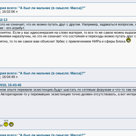
ия всего: "А был ли мальчик (в смысле: Масса)?"
 16:02:06 »
42:13
то не означает, что их можно путать друг с другом. Например, задаваться вопросом,
е - его атрибут.
понятно. Если у вас идиосинкразия на слово материя, то все то же самое можно выраз
ниями наразлучны, но это не означает что состояния и переходы можно путать друг 
онятно, то то же самое вам объяснит Урбис с привлечением НИРа и сферы Блоха
ия всего: "А был ли мальчик (в смысле: Масса)?"
 16:04:49 »
010, 15:43:45
чном опыте пережили экзистенцию,будут шастать по сетевым форумам и что-то там п
? Авторитаризм-то у переживших экзистенцию точно должен отсутствовать, а вот инте
ует
ия всего: "А был ли мальчик (в смысле: Масса)?"