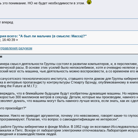
ь это понимание. НО не будет необходимости в этом.
г вперед
ия всего: "А был ли мальчик (в смысле: Масса)?"
 16:40:39 »
 управления разумом
ум
инера смысл деятельности Группы состоял в развитии компьютеров, и, в перспектив
веческой расы. В основе этих усилий было непоколебимое, хотя и очевидно нелепое 
ческий мозг есть машина, чью деятельность можно воспроизвести, а со временем его 
сачусетского технологического института, ставшего почти домом для Группы киберне
ка в интервью пропагандисту контркультуры Стюарту Брэнду, опубликованному в книг
ng the Future at M.I.T.):
утверждать, что в ближайшем будущем будут изобретены думающие машины. Но нервн
коростью 300 миллионов метров в секунду. Детали, которые мы производим, намного
воляет думать, что машины могут быть намного лучше мозга, если знать, как их сдел
это произойдет?"
 жизни. Никто не приводит аргументов, почему это невозможно, говорят какие-то глупос
запрограммируют. Полагаю, что вопрос о самоидентификации не интересен".
в работе Группы кибернетики в фонде Мэйси. В 1952 году он возглавил Исследовател
аккалок и Питс. Вскоре от лаборатории электроники отпочковалась Лаборатория искус
ведения и взаимодействием людей.