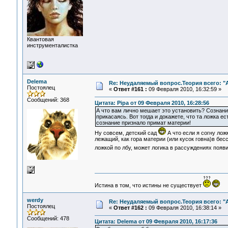
Квантовая
инструменталистка
Delema
Re: Неудаляемый вопрос.Теория всего: "А
Постоялец
«
Ответ #161 :
09 Февраля 2010, 16:32:59 »
Сообщений: 368
Цитата: Pipa от 09 Февраля 2010, 16:28:56
А что вам лично мешает это установить? Сознания
прикасаясь. Вот тогда и докажете, что та ложка ес
сознание признало примат материи!
Ну совсем, детский сад
А что если я согну лож
лежащий, как гора материи (или кусок говна)в бес
ложкой по лбу, может логика в рассуждениях появ
Истина в том, что истины не существует
werdy
Re: Неудаляемый вопрос.Теория всего: "А
Постоялец
«
Ответ #162 :
09 Февраля 2010, 16:38:14 »
Сообщений: 478
Цитата: Delema от 09 Февраля 2010, 16:17:36