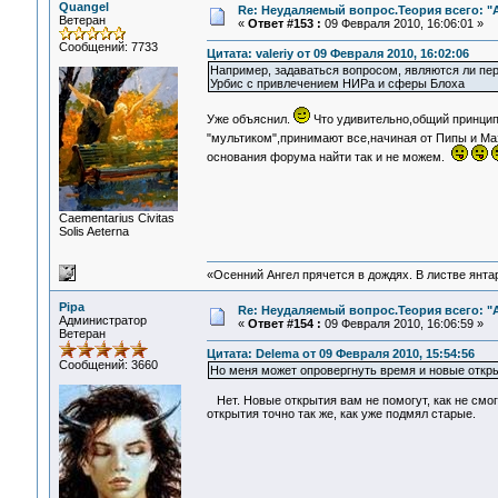
Quangel
Re: Неудаляемый вопрос.Теория всего: "А
Ветеран
«
Ответ #153 :
09 Февраля 2010, 16:06:01 »
Сообщений: 7733
Цитата: valeriy от 09 Февраля 2010, 16:02:06
Например, задаваться вопросом, являются ли пер
Урбис с привлечением НИРа и сферы Блоха
Уже объяснил.
Что удивительно,общий принцип
"мультиком",принимают все,начиная от Пипы и Ма
основания форума найти так и не можем.
Сaementarius Civitas
Solis Aeterna
«Осенний Ангел прячется в дождях. В листве янтарн
Pipa
Re: Неудаляемый вопрос.Теория всего: "А
Администратор
«
Ответ #154 :
09 Февраля 2010, 16:06:59 »
Ветеран
Цитата: Delema от 09 Февраля 2010, 15:54:56
Сообщений: 3660
Но меня может опровергнуть время и новые откры
Нет. Новые открытия вам не помогут, как не смо
открытия точно так же, как уже подмял старые.