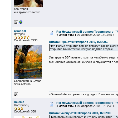
Квантовая
инструменталистка
Quangel
Re: Неудаляемый вопрос.Теория всего: "А
Ветеран
«
Ответ #155 :
09 Февраля 2010, 16:11:35 »
Сообщений: 7733
Цитата: Pipa от 09 Февраля 2010, 16:06:59
Нет. Новые открытия вам не помогут, как не смог
открытия точно так же, как уже подмял старые.
Увы группе ВВП,новые открытия неизбежно ведут 
Меч Знания Омниссии неизбежно опускается в з
Сaementarius Civitas
Solis Aeterna
«Осенний Ангел прячется в дождях. В листве янтарн
Delema
Re: Неудаляемый вопрос.Теория всего: "А
Постоялец
«
Ответ #156 :
09 Февраля 2010, 16:17:36 »
Сообщений: 368
Цитата: valeriy от 09 Февраля 2010, 16:02:06
Пипа правильно говорит. И что вам непонятно. Ес