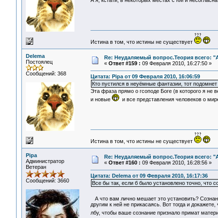
А я, кстати, в некоторых местах с КМ и несогласн
Истина в том, что истины не существует
Delema
Re: Неудаляемый вопрос.Теория всего: "А
Постоялец
«
Ответ #159 :
09 Февраля 2010, 16:27:50 »
Сообщений: 368
Цитата: Pipa от 09 Февраля 2010, 16:06:59
Кто пустился в неуёмные фантазии, тот подомнет 
Эта фраза прямо о гсоподе Боге (в которого я не 
и новые
и все представления человеков о мире
Истина в том, что истины не существует
Pipa
Re: Неудаляемый вопрос.Теория всего: "А
Администратор
«
Ответ #160 :
09 Февраля 2010, 16:28:56 »
Ветеран
Цитата: Delema от 09 Февраля 2010, 16:17:36
Сообщений: 3660
Все бы так, если б было установлено точно, что со
А что вам лично мешает это установить? Сознан
другим к ней не прикасаясь. Вот тогда и докажете,
лбу, чтобы ваше сознание признало примат матер