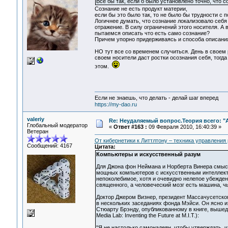
Все бы так, если б было установлено точно, что со
Сознание не есть продукт материи,
если бы это было так, то не было бы трудности с
Логичнее думать, что сознание локализовало себя
отражение. В силу ограничений этого носителя. А 
пытаемся описать что есть само сознание?
Причем упорно придерживаясь и способа описания 
НО тут все со временем случиться. День в своем
своем носители даст ростки осознания себя, тогд
этом.
Если не знаешь, что делать - делай шаг вперед
https://my-dao.ru
valeriy
Re: Неудаляемый вопрос.Теория всего: "А
Глобальный модератор
«
Ответ #163 :
09 Февраля 2010, 16:40:39 »
Ветеран
От кибернетики к Литтлтону – техника управления
Сообщений: 4167
Цитата:
Компьютеры и искусственный разум
Для Джона фон Неймана и Норберта Винера смысл 
мощных компьютеров с искусственным интеллекто
непоколебимое, хотя и очевидно нелепое убежден
священного, а человеческий мозг есть машина, ч
Доктор Джером Визнер, президент Массачусетског
в нескольких заседаниях фонда Мэйси. Он ясно и
Стюарту Брэнду, опубликованному в книге, выше
Media Lab: Inventing the Future at M.I.T.):
"Я не настолько самонадеян, чтобы утверждать