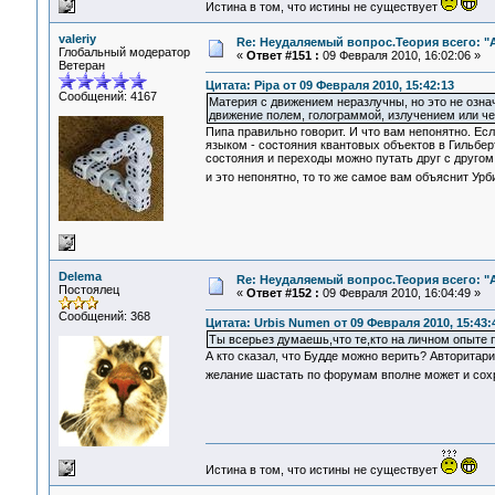
Истина в том, что истины не существует
valeriy
Re: Неудаляемый вопрос.Теория всего: "А
Глобальный модератор
«
Ответ #151 :
09 Февраля 2010, 16:02:06 »
Ветеран
Цитата: Pipa от 09 Февраля 2010, 15:42:13
Сообщений: 4167
Материя с движением неразлучны, но это не означ
движение полем, голограммой, излучением или чем
Пипа правильно говорит. И что вам непонятно. Есл
языком - состояния квантовых объектов в Гильбер
состояния и переходы можно путать друг с друго
и это непонятно, то то же самое вам объяснит У
Delema
Re: Неудаляемый вопрос.Теория всего: "А
Постоялец
«
Ответ #152 :
09 Февраля 2010, 16:04:49 »
Сообщений: 368
Цитата: Urbis Numen от 09 Февраля 2010, 15:43:
Ты всерьез думаешь,что те,кто на личном опыте 
А кто сказал, что Будде можно верить? Авторитари
желание шастать по форумам вполне может и сохр
Истина в том, что истины не существует