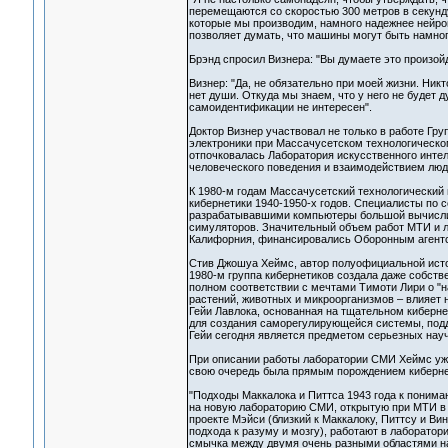
перемещаются со скоростью 300 метров в секунду
которые мы производим, намного надежнее нейро
позволяет думать, что машины могут быть намного
Брэнд спросил Визнера: "Вы думаете это произой
Визнер: "Да, не обязательно при моей жизни. Никт
нет души. Откуда мы знаем, что у него не будет д
самоидентификации не интересен".
Доктор Визнер участвовал не только в работе Гр
электроники при Массачусетском технологическом
отпочковалась Лаборатория искусственного инте
человеческого поведения и взаимодействием люд
К 1980-м годам Массачусетский технологически
кибернетики 1940-1950-х годов. Специалисты по 
разрабатывавшими компьютеры большой вычислит
симуляторов. Значительный объем работ МТИ и л
Калифорния, финансировались Оборонным агентс
Стив Джошуа Хеймс, автор полуофициальной истор
1980-м группа кибернетиков создала даже собств
полном соответствии с мечтами Тимоти Лири о "н
растений, животных и микроорганизмов – влияет 
Гейи Лавлока, основанная на тщательном кибернет
для создания саморегулирующейся системы, подд
Гейи сегодня является предметом серьезных науч
При описании работы лаборатории СМИ Хеймс уже 
свою очередь была прямым порождением киберне
"Подходы Маккалока и Питтса 1943 года к понима
на новую лабораторию СМИ, открытую при МТИ в 1
проекте Мэйси (близкий к Маккалоку, Питтсу и В
подхода к разуму и мозгу), работают в лаборатор
смычка между двумя очень разными областями н