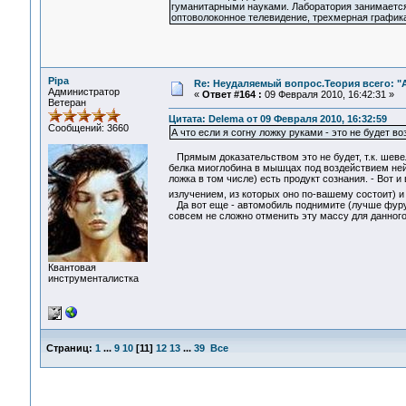
гуманитарными науками. Лаборатория занимается
оптоволоконное телевидение, трехмерная графика
Pipa
Re: Неудаляемый вопрос.Теория всего: "А
Администратор
«
Ответ #164 :
09 Февраля 2010, 16:42:31 »
Ветеран
Цитата: Delema от 09 Февраля 2010, 16:32:59
Сообщений: 3660
А что если я согну ложку руками - это не будет 
Прямым доказательством это не будет, т.к. шеве
белка миоглобина в мышцах под воздействием нейр
ложка в том числе) есть продукт сознания. - Вот
излучением, из которых оно по-вашему состоит) и
Да вот еще - автомобиль поднимите (лучше фуру, 
совсем не сложно отменить эту массу для данног
Квантовая
инструменталистка
Страниц:
1
...
9
10
[
11
]
12
13
...
39
Все