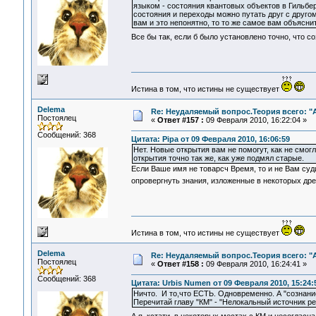
языком - состояния квантовых объектов в Гильбе
состояния и переходы можно путать друг с друго
вам и это непонятно, то то же самое вам объясн
Все бы так, если б было установлено точно, что со
Истина в том, что истины не существует
Delema
Re: Неудаляемый вопрос.Теория всего: "А
Постоялец
«
Ответ #157 :
09 Февраля 2010, 16:22:04 »
Сообщений: 368
Цитата: Pipa от 09 Февраля 2010, 16:06:59
Нет. Новые открытия вам не помогут, как не смог
открытия точно так же, как уже подмял старые.
Если Ваше имя не товарсч Время, то и не Вам судит
опровергнуть знания, изложенные в некоторых др
Истина в том, что истины не существует
Delema
Re: Неудаляемый вопрос.Теория всего: "А
Постоялец
«
Ответ #158 :
09 Февраля 2010, 16:24:41 »
Сообщений: 368
Цитата: Urbis Numen от 09 Февраля 2010, 15:24:
Ничто. И то,что ЕСТЬ. Одновременно. А "сознани
Перечитай главу "КМ" - "Нелокальный источник ре