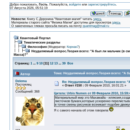
Добро пожаловать,
Гость
. Пожалуйста,
войдите
или
зарегистрируйтесь
.
07 Августа 2026, 05:51:19
Новости:
Книгу С.Доронина "Квантовая магия" читать
здесь
Материалы старого сайта "Физика Магии" доступны для просмотра
здесь
О замеченных глюках просьба писать на почту
quantmag@mail.ru
Квантовый Портал
Тематические разделы
Философия
(Модератор:
Корнак7
)
Неудаляемый вопрос.Теория всего: "А был ли мальчик (в с
Масса)?"
Страниц:
1
...
9
10
[
11
]
12
13
...
39
Все
Тема: Неудаляемый вопрос.Теория всего: "А бы
Автор
Delema
Re: Неудаляемый вопрос.Теория всего: "А
Постоялец
«
Ответ #150 :
09 Февраля 2010, 16:01:21 »
Сообщений: 368
Цитата: Urbis Numen от 09 Февраля 2010, 15:59:
Материальный мир это Махамайа - иллюзия,созда
листочков бумаги,которые ускоренно перелистыв
в точке смены рисунков возникает подобие движу
Я с самого начала об этом говорила